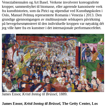
Veneziabiennalen og Art Basel. Verkene involverer koreograferte
kropper, sammenbyltet til biomasse, eller agerende kanoniserte verk
fra kunsthistorien, som da Pirici og stipendiat ved Kunsthøgskolen i
Oslo, Manuel Pelmuş representerte Romania i Venezia i 2013. Den
grundige gjennomgangen av multinasjonale selskapers påvirkning
på bevegelsesmønsteret til den individuelle kroppen var nøyaktig dét
jeg ville høre fra en kunstner i det internasjonale performancefeltet.
James Ensor,
Kristi Inntog til Brüssel
, 1889.
James Ensor,
Kristi Inntog til Brüssel
, The Getty Center, Los