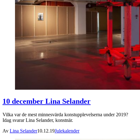
10 december Lina Selander
Vilka var de mest minnesvärda konstupplevelserna under 2019?
Idag svarar Lina Selander, konstnär.
Av
Lina Selander
10.12.19
Julekalender