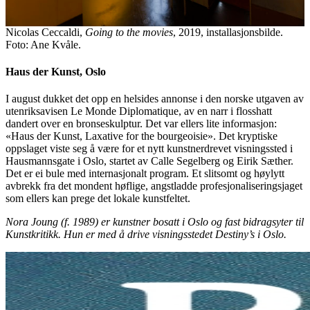
Nicolas Ceccaldi,
Going to the movies
, 2019, installasjonsbilde.
Foto: Ane Kvåle.
Haus der Kunst, Oslo
I august dukket det opp en helsides annonse i den norske utgaven av
utenriksavisen Le Monde Diplomatique, av en narr i flosshatt
dandert over en bronseskulptur. Det var ellers lite informasjon:
«Haus der Kunst, Laxative for the bourgeoisie». Det kryptiske
oppslaget viste seg å være for et nytt kunstnerdrevet visningssted i
Hausmannsgate i Oslo, startet av Calle Segelberg og Eirik Sæther.
Det er ei bule med internasjonalt program. Et slitsomt og høylytt
avbrekk fra det mondent høflige, angstladde profesjonaliseringsjaget
som ellers kan prege det lokale kunstfeltet.
Nora Joung (f. 1989) er kunstner bosatt i Oslo og fast bidragsyter til
Kunstkritikk. Hun er med å drive visningsstedet Destiny’s i Oslo.