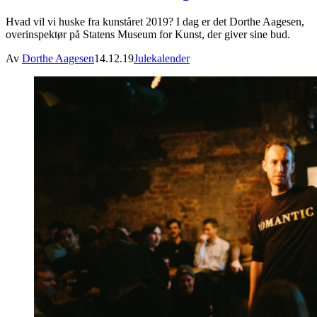
Hvad vil vi huske fra kunståret 2019? I dag er det Dorthe Aagesen,
overinspektør på Statens Museum for Kunst, der giver sine bud.
Av
Dorthe Aagesen
14.12.19
Julekalender