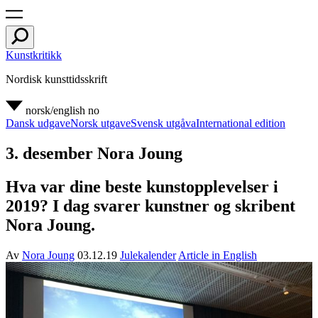
Kunstkritikk
Nordisk kunsttidsskrift
norsk/english
no
Dansk udgave
Norsk utgave
Svensk utgåva
International edition
3. desember Nora Joung
Hva var dine beste kunstopplevelser i
2019? I dag svarer kunstner og skribent
Nora Joung.
Av
Nora Joung
03.12.19
Julekalender
Article in English