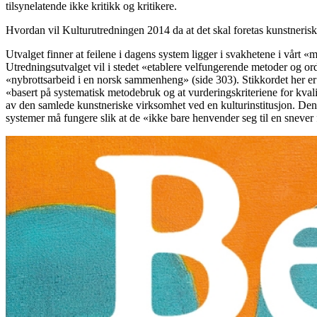
tilsynelatende ikke kritikk og kritikere.
Hvordan vil Kulturutredningen 2014 da at det skal foretas kunstnerisk
Utvalget finner at feilene i dagens system ligger i svakhetene i vårt 
Utredningsutvalget vil i stedet «etablere velfungerende metoder og or
«nybrottsarbeid i en norsk sammenheng» (side 303). Stikkordet her er
«basert på systematisk metodebruk og at vurderingskriteriene for kvalit
av den samlede kunstneriske virksomhet ved en kulturinstitusjon. Den 
systemer må fungere slik at de «ikke bare henvender seg til en snever 