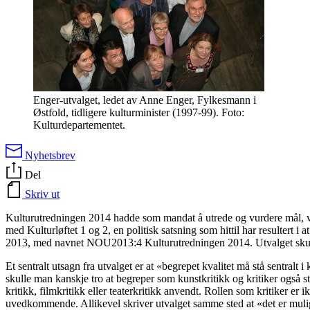
Enger-utvalget, ledet av Anne Enger, Fylkesmann i
Østfold, tidligere kulturminister (1997-99). Foto:
Kulturdepartementet.
Nyhetsbrev
Del
Skriv ut
Kulturutredningen 2014 hadde som mandat å utrede og vurdere mål, virk
med Kulturløftet 1 og 2, en politisk satsning som hittil har resultert 
2013, med navnet NOU2013:4 Kulturutredningen 2014. Utvalget skulle
Et sentralt utsagn fra utvalget er at «begrepet kvalitet må stå sentralt i
skulle man kanskje tro at begreper som kunstkritikk og kritiker også sto
kritikk, filmkritikk eller teaterkritikk anvendt. Rollen som kritiker e
uvedkommende. Allikevel skriver utvalget samme sted at «det er mulig 