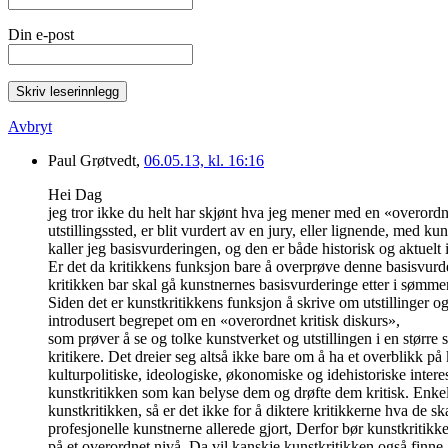
Din e-post
Skriv leserinnlegg
Avbryt
Paul Grøtvedt,
06.05.13, kl. 16:16
Hei Dag
jeg tror ikke du helt har skjønt hva jeg mener med en «overordnet 
utstillingssted, er blit vurdert av en jury, eller lignende, med 
kaller jeg basisvurderingen, og den er både historisk og aktuelt 
Er det da kritikkens funksjon bare å overprøve denne basisvurde
kritikken bar skal gå kunstnernes basisvurderinge etter i sømmene
Siden det er kunstkritikkens funksjon å skrive om utstillinger og
introdusert begrepet om en «overordnet kritisk diskurs»,
som prøver å se og tolke kunstverket og utstillingen i en størr
kritikere. Det dreier seg altså ikke bare om å ha et overblikk 
kulturpolitiske, ideologiske, økonomiske og idehistoriske interes
kunstkritikken som kan belyse dem og drøfte dem kritisk. Enkelte 
kunstkritikken, så er det ikke for å diktere kritikkerne hva de
profesjonelle kunstnerne allerede gjort, Derfor bør kunstkritikke
på et overordnet nivå. Da vil kanskje kunstkritikken også finne