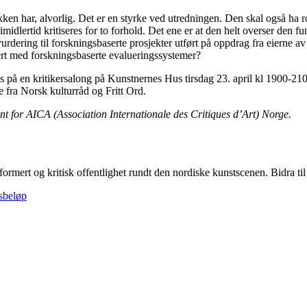
ikken har, alvorlig. Det er en styrke ved utredningen. Den skal også ha
midlertid kritiseres for to forhold. Det ene er at den helt overser den f
rdering til forskningsbaserte prosjekter utført på oppdrag fra eierne av 
mert med forskningsbaserte evalueringssystemer?
es på en kritikersalong på Kunstnernes Hus tirsdag 23. april kl 1900-210
 fra Norsk kulturråd og Fritt Ord.
ent for AICA (Association Internationale des Critiques d’Art) Norge.
formert og kritisk offentlighet rundt den nordiske kunstscenen. Bidra til å
gsbeløp