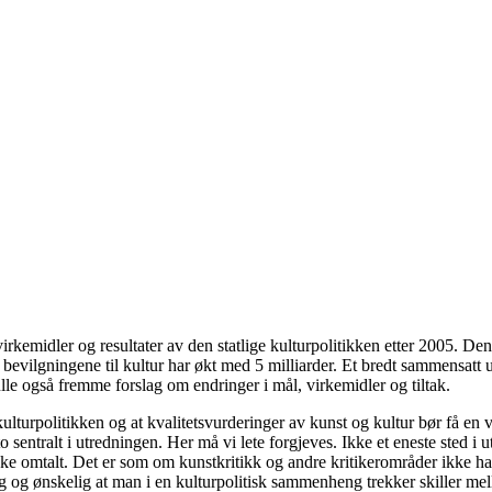
emidler og resultater av den statlige kulturpolitikken etter 2005. Den 
i at bevilgningene til kultur har økt med 5 milliarder. Et bredt sammensa
 også fremme forslag om endringer i mål, virkemidler og tiltak.
 kulturpolitikken og at kvalitetsvurderinger av kunst og kultur bør få en v
 sentralt i utredningen. Her må vi lete forgjeves. Ikke et eneste sted i 
r ikke omtalt. Det er som om kunstkritikk og andre kritikerområder ikke 
og ønskelig at man i en kulturpolitisk sammenheng trekker skiller mell