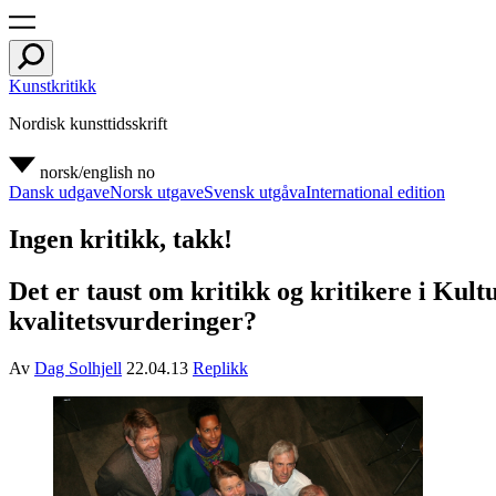
Kunstkritikk
Nordisk kunsttidsskrift
norsk/english
no
Dansk udgave
Norsk utgave
Svensk utgåva
International edition
Ingen kritikk, takk!
Det er taust om kritikk og kritikere i Kul
kvalitetsvurderinger?
Av
Dag Solhjell
22.04.13
Replikk