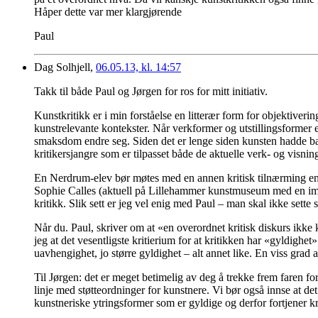
Håper dette var mer klargjørende
Paul
Dag Solhjell,
06.05.13, kl. 14:57
Takk til både Paul og Jørgen for ros for mitt initiativ.
Kunstkritikk er i min forståelse en litterær form for objektiveri
kunstrelevante kontekster. Når verkformer og utstillingsformer e
smaksdom endre seg. Siden det er lenge siden kunsten hadde bar
kritikersjangre som er tilpasset både de aktuelle verk- og visnin
En Nerdrum-elev bør møtes med en annen kritisk tilnærming enn
Sophie Calles (aktuell på Lillehammer kunstmuseum med en impone
kritikk. Slik sett er jeg vel enig med Paul – man skal ikke sette 
Når du. Paul, skriver om at «en overordnet kritisk diskurs ikke 
jeg at det vesentligste kritierium for at kritikken har «gyldighe
uavhengighet, jo større gyldighet – alt annet like. En viss gra
Til Jørgen: det er meget betimelig av deg å trekke frem faren for 
linje med støtteordninger for kunstnere. Vi bør også innse at de
kunstneriske ytringsformer som er gyldige og derfor fortjener kri