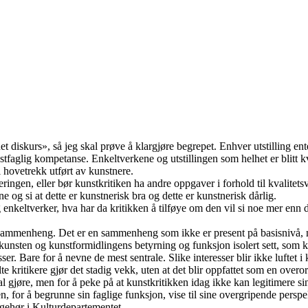
diskurs», så jeg skal prøve å klargjøre begrepet. Enhver utstilling enten d
kunstfaglig kompetanse. Enkeltverkene og utstillingen som helhet er blitt
i hovetrekk utført av kunstnere.
ringen, eller bør kunstkritiken ha andre oppgaver i forhold til kvalite
 og si at dette er kunstnerisk bra og dette er kunstnerisk dårlig.
 enkeltverker, hva har da kritikken å tilføye om den vil si noe mer enn de
e sammenheng. Det er en sammenheng som ikke er present på basisnivå, me
på kunsten og kunstformidlingens betyrning og funksjon isolert sett, som
ser. Bare for å nevne de mest sentrale. Slike interesser blir ikke luftet
kritikere gjør det stadig vekk, uten at det blir oppfattet som en overord
 skal gjøre, men for å peke på at kunstkritikken idag ikke kan legitime
n, for å begrunne sin faglige funksjon, vise til sine overgripende perspe
 gehør i Kulturdepartementet.