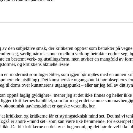
ng av den subjektive smak, der kritikeren opptrer som betrakter på vegne 
ndrer seg, særlig når relasjonen mellom verk og betrakter endrer seg, b
e en bestemt verk- og utstilingsform, men utviser en mangfold av former
gsformer, og kritikkens aktuelle lesere
 en modernist som Inger Sitter, som igjen bør møtes med en annen kri
rende utstilling). Det kunstneriske utgangspunkt bør aksepteres fordoms
seg til doms over kunstnerens utgangspunkt – eller tar jeg feil av ditt sy
kan oppnå faglig gyldighet», mener jeg at det ikke finnes og heller ikke
t» ligger i kritikernes habililtet, som for meg er det samme som uavhengig
d av økonomisk uavhengighet er ganske vesentlig her.
at kritikken og kritikerne får et styringsteknisk mind set. Det må vi tenk
t også er andre «mind set» som kan være like hemmende, for eksempel for
tikk. Da blir kritikerne en del av et hegemoni, og det bør de vel ikke bl