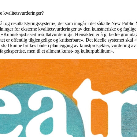
e kvalitetsvurderinger?
«mål og resultatstyringssystem», det som inngår i det såkalte New Public
dninger for eksterne kvalitetsvurderinger av den kunstneriske og fagli
 «Kunnskapsbasert resultatvurdering». Hensikten er å gi bedre grunnlag 
et er offentlig tilgjengelige og kritiserbare». Det ideelle systemet skal
skal kunne brukes både i planlegging av kunstprosjekter, vurdering av s
fagekspertise, men til et allment kunst- og kulturpublikum».