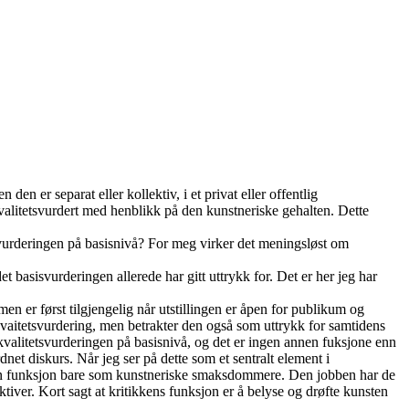
en er separat eller kollektiv, i et privat eller offentlig
 kvalitetsvurdert med henblikk på den kunstneriske gehalten. Dette
tsvurderingen på basisnivå? For meg virker det meningsløst om
t basisvurderingen allerede har gitt uttrykk for. Det er her jeg har
n er først tilgjengelig når utstillingen er åpen for publikum og
 kvaitetsvurdering, men betrakter den også som uttrykk for samtidens
 i kvalitetsvurderingen på basisnivå, og det er ingen annen fuksjone enn
net diskurs. Når jeg ser på dette som et sentralt element i
re sin funksjon bare som kunstneriske smaksdommere. Den jobben har de
ktiver. Kort sagt at kritikkens funksjon er å belyse og drøfte kunsten