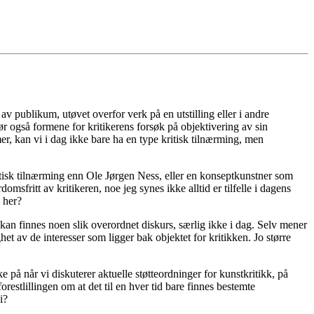
av publikum, utøvet overfor verk på en utstilling eller i andre
ør også formene for kritikerens forsøk på objektivering av sin
, kan vi i dag ikke bare ha en type kritisk tilnærming, men
tisk tilnærming enn Ole Jørgen Ness, eller en konseptkunstner som
fritt av kritikeren, noe jeg synes ikke alltid er tilfelle i dagens
n her?
 kan finnes noen slik overordnet diskurs, særlig ikke i dag. Selv mener
het av de interesser som ligger bak objektet for kritikken. Jo større
e på når vi diskuterer aktuelle støtteordninger for kunstkritikk, på
estlillingen om at det til en hver tid bare finnes bestemte
i?