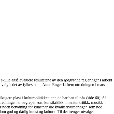
skulle altså evaluere resultatene av den rødgrønne regjeringens arbeid
tt utvalg ledet av fylkesmann Anne Enger la frem utredningen i mars
iktigere plass i kulturpolitikken enn de har hatt til nå» (side 60). Så
utredningen er begreper som kunstkritikk, litteraturkritikk, musikk-
har noen betydning for kunstneriske kvalitetsvurderinger, som noe
om god og dårlig kunst og kultur». Til det trenger utvalget