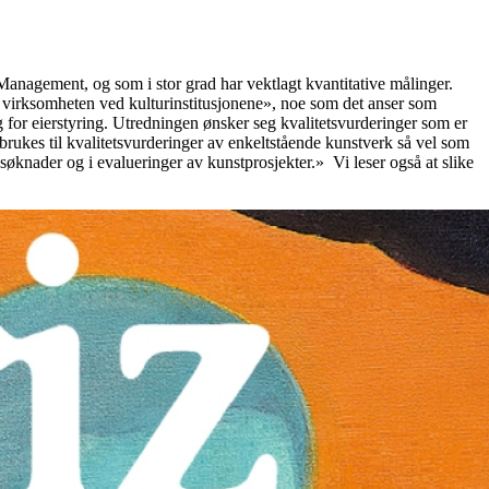
 Management, og som i stor grad har vektlagt kvantitative målinger.
ge virksomheten ved kulturinstitusjonene», noe som det anser som
for eierstyring. Utredningen ønsker seg kvalitetsvurderinger som er
 «brukes til kvalitetsvurderinger av enkeltstående kunstverk så vel som
øknader og i evalueringer av kunstprosjekter.» Vi leser også at slike