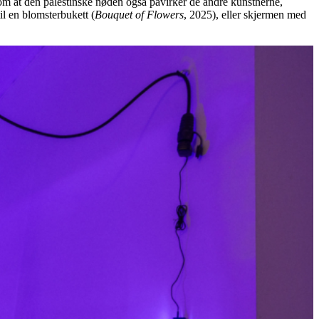
om at den palestinske nøden også påvirker de andre kunstnerne,
l en blomsterbukett (
Bouquet of Flowers
, 2025), eller skjermen med