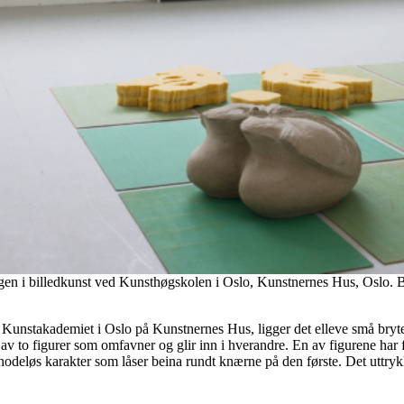
ningen i billedkunst ved Kunsthøgskolen i Oslo, Kunstnernes Hus, Oslo. 
a Kunstakademiet i Oslo på Kunstnernes Hus, ligger det elleve små bryter
av to figurer som omfavner og glir inn i hverandre. En av figurene har
 hodeløs karakter som låser beina rundt knærne på den første. Det utt