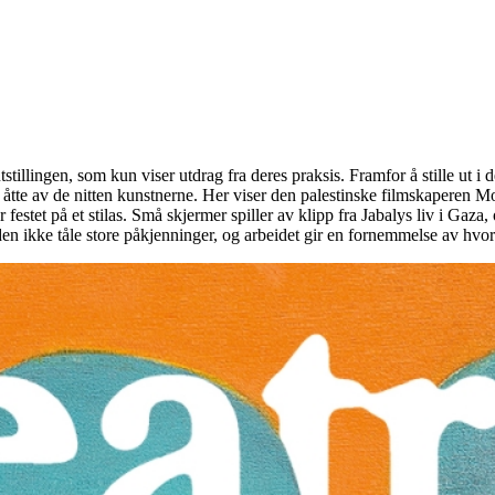
tillingen, som kun viser utdrag fra deres praksis. Framfor å stille ut i 
e åtte av de nitten kunstnerne. Her viser den palestinske filmskaperen
estet på et stilas. Små skjermer spiller av klipp fra Jabalys liv i Gaza,
den ikke tåle store påkjenninger, og arbeidet gir en fornemmelse av hvor