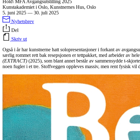
Hold\ MFA Avgangsutstilling 2025
Kunstakademiet i Oslo, Kunstnernes Hus, Oslo
5. juni 2025
—
30. juli 2025
Nyhetsbrev
Del
Skriv ut
Også i år har kunstnerne hatt solopresentasjoner i forkant av avgangsuts
særlig rommet rett bak resepsjonen er tettpakket, med arbeider av hel
(EXTRACT)
(2025), som blant annet består av sammensydde t-skjorter f
noen fugler i et tre. Stoffveggen oppleves massiv, men rent fysisk vil 