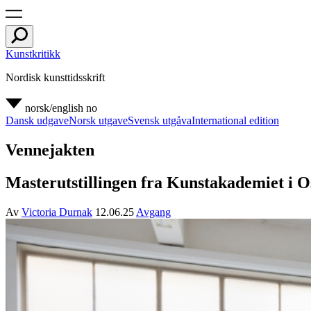
Kunstkritikk
Nordisk kunsttidsskrift
norsk/english
no
Dansk udgave
Norsk utgave
Svensk utgåva
International edition
Vennejakten
Masterutstillingen fra Kunstakademiet i O
Av
Victoria Durnak
12.06.25
Avgang