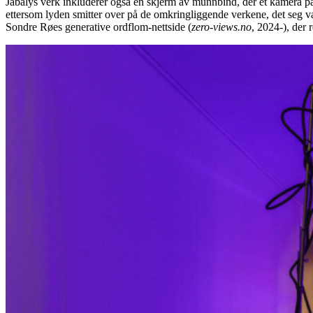
Jabalys verk inkluderer også en skjerm av munnbind, der et kamera pa
ettersom lyden smitter over på de omkringliggende verkene, det seg v
Sondre Røes generative ordflom-nettside (
zero-views.no
, 2024-), der 