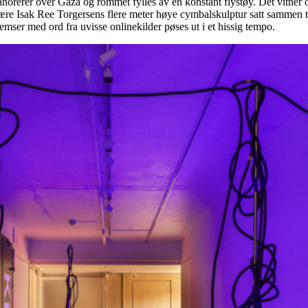
norerer over Gaza og rommet fylles av en konstant flystøy. Det vitner 
ære Isak Ree Torgersens flere meter høye cymbalskulptur satt sammen ti
remser med ord fra uvisse onlinekilder pøses ut i et hissig tempo.