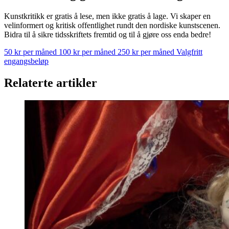
Kunstkritikk er gratis å lese, men ikke gratis å lage. Vi skaper en
velinformert og kritisk offentlighet rundt den nordiske kunstscenen.
Bidra til å sikre tidsskriftets fremtid og til å gjøre oss enda bedre!
50 kr per måned
100 kr per måned
250 kr per måned
Valgfritt
engangsbeløp
Relaterte artikler