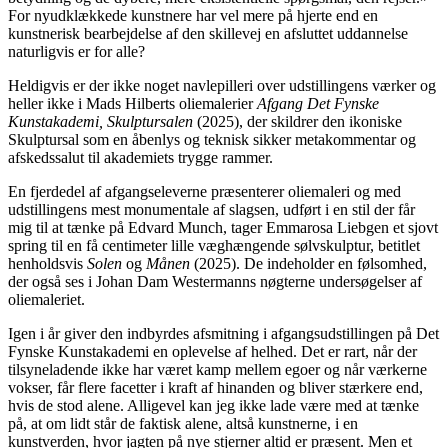
For nyudklækkede kunstnere har vel mere på hjerte end en
kunstnerisk bearbejdelse af den skillevej en afsluttet uddannelse
naturligvis er for alle?
Heldigvis er der ikke noget navlepilleri over udstillingens værker og
heller ikke i Mads Hilberts oliemalerier
Afgang Det Fynske
Kunstakademi, Skulptursalen
(2025), der skildrer den ikoniske
Skulptursal som en åbenlys og teknisk sikker metakommentar og
afskedssalut til akademiets trygge rammer.
En fjerdedel af afgangseleverne præsenterer oliemaleri og med
udstillingens mest monumentale af slagsen, udført i en stil der får
mig til at tænke på Edvard Munch, tager Emmarosa Liebgen et sjovt
spring til en få centimeter lille væghængende sølvskulptur, betitlet
henholdsvis
Solen
og
Månen
(2025). De indeholder en følsomhed,
der også ses i Johan Dam Westermanns nøgterne undersøgelser af
oliemaleriet.
Igen i år giver den indbyrdes afsmitning i afgangsudstillingen på Det
Fynske Kunstakademi en oplevelse af helhed. Det er rart, når der
tilsyneladende ikke har været kamp mellem egoer og når værkerne
vokser, får flere facetter i kraft af hinanden og bliver stærkere end,
hvis de stod alene. Alligevel kan jeg ikke lade være med at tænke
på, at om lidt står de faktisk alene, altså kunstnerne, i en
kunstverden, hvor jagten på nye stjerner altid er præsent. Men et