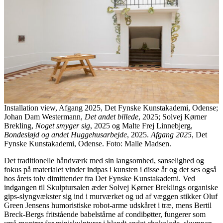
Installation view, Afgang 2025, Det Fynske Kunstakademi, Odense;
Johan Dam Westermann,
Det andet billede
, 2025; Solvej Kørner
Brekling,
Noget smyger sig
, 2025 og Malte Frej Linnebjerg,
Bondesløjd og andet Huggehusarbejde
, 2025.
Afgang 2025
, Det
Fynske Kunstakademi, Odense. Foto: Malle Madsen.
Det traditionelle håndværk med sin langsomhed, sanselighed og
fokus på materialet vinder indpas i kunsten i disse år og det ses også
hos årets tolv dimittender fra Det Fynske Kunstakademi. Ved
indgangen til Skulptursalen æder Solvej Kørner Breklings organiske
gips-slyngvækster sig ind i murværket og ud af væggen stikker Oluf
Green Jensens humoristiske robot-arme udskåret i træ, mens Bertil
Breck-Bergs fritstående babelstårne af condibøtter, fungerer som