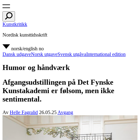
Kunstkritikk
Nordisk kunsttidsskrift
norsk/english
no
Dansk udgave
Norsk utgave
Svensk utgåva
International edition
Humor og håndværk
Afgangsudstillingen på Det Fynske
Kunstakademi er følsom, men ikke
sentimental.
Av
Helle Fagralid
26.05.25
Avgang