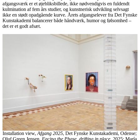
afgangsværk er et øjebliksbillede, ikke nødvendigvis en fuldendt
kulmination af fem års studier, og kunstnerisk udvikling selvsagt
ikke en stødt opadgående kurve. Årets afgangselever fra Det Fynske
Kunstakademi balancerer både håndværk, humor og følsomhed –
det er et godt afsæt.
Installation view,
Afgang 2025
, Det Fynske Kunstakademi, Odense;
Oluf Green Jensen,
Facing the Phase, drifting in place
, 2025; María