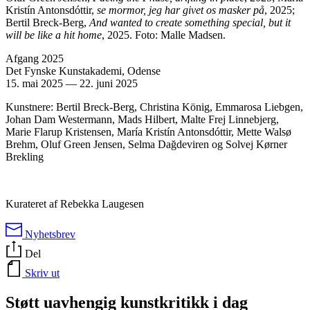
Kristín Antonsdóttir,
se mormor, jeg har givet os masker på
, 2025;
Bertil Breck-Berg,
And wanted to create something special, but it
will be like a hit home
, 2025. Foto: Malle Madsen.
Afgang 2025
Det Fynske Kunstakademi, Odense
15. mai 2025
—
22. juni 2025
Kunstnere: Bertil Breck-Berg, Christina König, Emmarosa Liebgen,
Johan Dam Westermann, Mads Hilbert, Malte Frej Linnebjerg,
Marie Flarup Kristensen, María Kristín Antonsdóttir, Mette Walsø
Brehm, Oluf Green Jensen, Selma Dağdeviren og Solvej Kørner
Brekling
Kurateret af Rebekka Laugesen
Nyhetsbrev
Del
Skriv ut
Støtt uavhengig kunstkritikk i dag