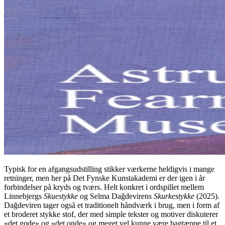
Typisk for en afgangsudstilling stikker værkerne heldigvis i mange
retninger, men her på Det Fynske Kunstakademi er der igen i år
forbindelser på kryds og tværs. Helt konkret i ordspillet mellem
Linnebjergs
Skuestykke
og Selma Dağdevirens
Skurkestykke
(2025).
Dağdeviren tager også et traditionelt håndværk i brug, men i form af
et broderet stykke stof, der med simple tekster og motiver diskuterer
«det gode» og «det onde» og meget vel kunne være bagtæppe til et