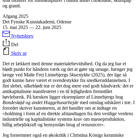
små montrer for miniskulpturer i blandt andet chokolade, skumpap
og granit.
Afgang 2025
Det Fynske Kunstakademi, Odense
15. mai 2025
—
22. juni 2025
Nyhetsbrev
Del
Skriv ut
Det er lækkert med denne materialebevidsthed. Og da jeg har et
blødt punkt for håndens værk og det at gøre sig umage, hænger jeg
længe ved Malte Frej Linnebjergs
Skuestykke
(2025), der lige så
godt kunne have været et svendestykke fra snedkeruddannelsen. I
fint slebet, silkeblødt træ er det dog mere end godt håndværk: det er
antikapitalisme manifesteret i en til lejligheden fremstillet
høvlebænk. På bænken ligger eksemplarer af Linnebjergs bog
Bondesløjd og andet Huggehusarbejde
med omslag udskåret i træ. I
forordet skriver kunstneren, at det handler om at indtage en
«holdning i form af en direkte afstandtagen fra den vestlige verdens
industrielle og kapitalistiske systems krav om masseproduktion,
billig arbejdskraft og hensynsløs brug af ressourcer».
Jeg fornemmer også en økokritik i Christina Königs keramiske