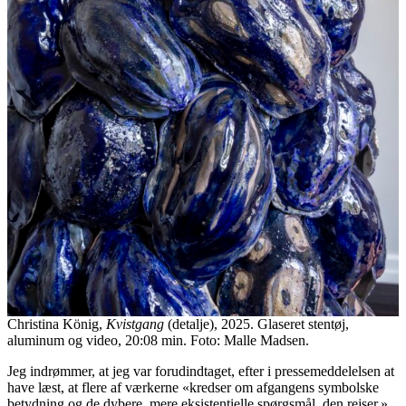
Christina König,
Kvistgang
(detalje), 2025. Glaseret stentøj,
aluminum og video, 20:08 min. Foto: Malle Madsen.
Jeg indrømmer, at jeg var forudindtaget, efter i pressemeddelelsen at
have læst, at flere af værkerne «kredser om afgangens symbolske
betydning og de dybere, mere eksistentielle spørgsmål, den rejser.»