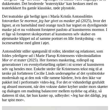
dukketeater. Det broderede ’teaterstykke’ kan beskues med en
teaterkikkert fra gamle klassiske, røde plysstole.
Det teatralske går herligt igen i María Kristín Antonsdóttirs
fotoværker
Se mormor, jeg har givet os masker på
(2025), hvor det
ligner, at en barnehånd med orange tusch har tegnet en dyrelignende
maske på et nu voldsomt forstørret pasfoto af kunstnerens mormor. I
et lige så forstørret skoleportræt af kunstneren selv skaber en
øjenmaske klippet ud af samme portræt en lille forskydning – en
iscenesættelse med glimt i øjet.
Antonsdóttir stiller spørgsmål til roller, identitet og relationer, som
foldes yderligere ud i Marie Flarup Kristensens videoinstallation
Mor er et teater
(2025)
.
Her forenes maskering, rollespil og
generationer i en eventyrfortælling opført i ni scener af kunstneren
selv og hendes mor. Enkelte steder får Kristensens tekst mig til at
tænke på forfatteren Cecilie Linds undersøgelse af det symbiotiske
moderskab og at den nok ville ramme hårdere, hvis den ikke var
pakket ind i performativ video-leg. For det er vidunderligt grufuldt
og absurd morsomt, når den voksne datter kryber under mors skørter
og dialogen om madning balancerer mellem nydelse og afsky, så
datteren til slut, før hun kaster op, udbryder: «Jeg har det dårligt, jeg
har spist mor».