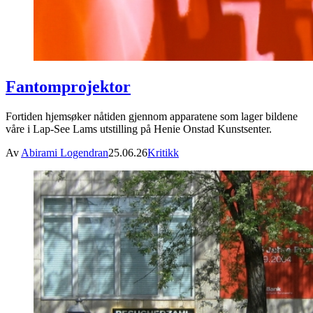
Fantomprojektor
Fortiden hjemsøker nåtiden gjennom apparatene som lager bildene
våre i Lap-See Lams utstilling på Henie Onstad Kunstsenter.
Av
Abirami Logendran
25.06.26
Kritikk