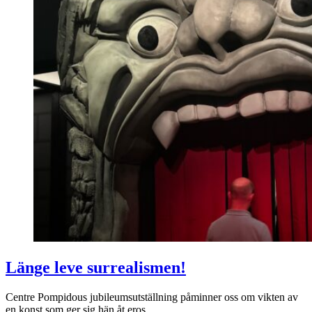
Länge leve surrealismen!
Centre Pompidous jubileumsutställning påminner oss om vikten av
en konst som ger sig hän åt eros.