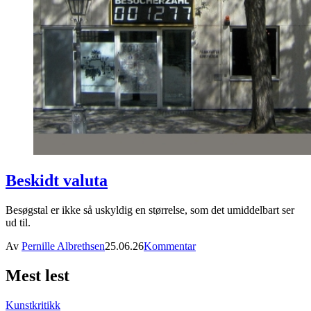
Beskidt valuta
Besøgstal er ikke så uskyldig en størrelse, som det umiddelbart ser
ud til.
Av
Pernille Albrethsen
25.06.26
Kommentar
Mest lest
Kunstkritikk