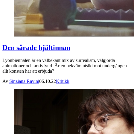
Den sårade hjältinnan
Lyonbiennalen är en välbekant mix av surrealism, välgjorda
animationer och arkivfynd. Är en bekväm utsikt mot undergången
allt konsten har att erbjuda?
Av
Sinziana Ravini
06.10.22
Kritikk