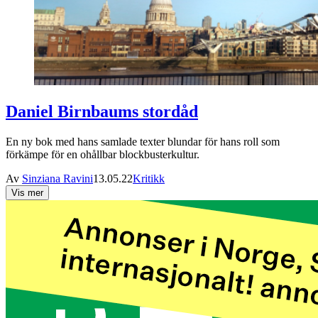
Daniel Birnbaums stordåd
En ny bok med hans samlade texter blundar för hans roll som
förkämpe för en ohållbar blockbusterkultur.
Av
Sinziana Ravini
13.05.22
Kritikk
Vis mer