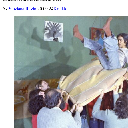
Av
Sinziana Ravini
20.09.24
Kritikk