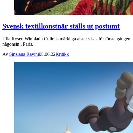
Svensk textilkonstnär ställs ut postumt
Ulla Rosen Winbladh Culiolis märkliga alster visas för första gången
någonsin i Paris.
Av
Sinziana Ravini
08.06.22
Kritikk