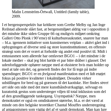
Malin Lennström-Örtwall, Untitled (family table),
2009.
I et bergensperspektiv har kritikere som Grethe Melby og Jan Inge
Reilstad allerede slået fast, at bergensmiljøet aldrig var i opposition (i
det mindste ikke siden Gruppe 66 og muligvis miljøet omkring
Galleri Otto Plonk i 90’erne) til kulturbureaukratiet, snarere har man
– bl.a. igennem initiativer som kunstnernes veiplan – aktivt gået ind i
opbygningen af diverse små og store kunstinstitutioner, en offensiv
strategi som det er svært at forholde sig andet end positivt til. Midt i
entusiasmen som allerede har omfavnet BGO1 – i det mindste i de
lokale medier – skal jeg blot hælde et par bitre dråber i glasset: Det
udenforliggende ophører næppe med at eksistere hvis man holder op
med at tale om det, og generelt findes der for få tegn på indre
spændinger; BGO1 er en
feelgood
manifestation med et lidt enøjet
fokus på positive kvaliteter i lokalmiljøet. Desuden virker
udstillingen for bred og på grænsen til det kaotiske. Her findes
street
art
side om side med det mere kunsthåndværkagtige, selvsagt en
kuratorisk gestus som understreger viljen til total inklusion som del
af den grundliggende tankegang. Usympatisk? Næppe, men
demokratiet er også en omdiskuteret størrelse, bl.a. er det værd at
minde om den belgiske teoretiker Chantal Mouffes understregning
af antagonismen som vigtig del af et sandt demokrati. Man kan lure