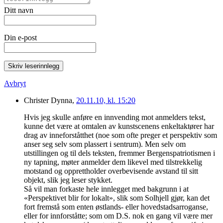
Ditt navn
Din e-post
Skriv leserinnlegg
Avbryt
Christer Dynna,
20.11.10, kl. 15:20
Hvis jeg skulle anføre en innvending mot anmelders tekst,
kunne det være at omtalen av kunstscenens enkeltaktører har
drag av inneforståtthet (noe som ofte preger et perspektiv som
anser seg selv som plassert i sentrum). Men selv om
utstillingen og til dels teksten, fremmer Bergenspatriotismen i
ny tapning, møter anmelder dem likevel med tilstrekkelig
motstand og opprettholder overbevisende avstand til sitt
objekt, slik jeg leser stykket.
Så vil man forkaste hele innlegget med bakgrunn i at
«Perspektivet blir for lokalt», slik som Solhjell gjør, kan det
fort fremstå som enten østlands- eller hovedstadsarroganse,
eller for innforståtte; som om D.S. nok en gang vil være mer