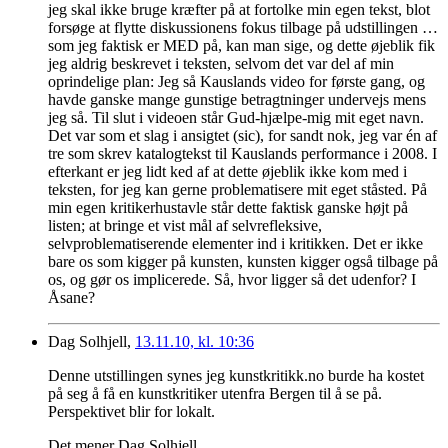
jeg skal ikke bruge kræfter på at fortolke min egen tekst, blot
forsøge at flytte diskussionens fokus tilbage på udstillingen …
som jeg faktisk er MED på, kan man sige, og dette øjeblik fik
jeg aldrig beskrevet i teksten, selvom det var del af min
oprindelige plan: Jeg så Kauslands video for første gang, og
havde ganske mange gunstige betragtninger undervejs mens
jeg så. Til slut i videoen står Gud-hjælpe-mig mit eget navn.
Det var som et slag i ansigtet (sic), for sandt nok, jeg var én af
tre som skrev katalogtekst til Kauslands performance i 2008. I
efterkant er jeg lidt ked af at dette øjeblik ikke kom med i
teksten, for jeg kan gerne problematisere mit eget ståsted. På
min egen kritikerhustavle står dette faktisk ganske højt på
listen; at bringe et vist mål af selvrefleksive,
selvproblematiserende elementer ind i kritikken. Det er ikke
bare os som kigger på kunsten, kunsten kigger også tilbage på
os, og gør os implicerede. Så, hvor ligger så det udenfor? I
Åsane?
Dag Solhjell,
13.11.10, kl. 10:36
Denne utstillingen synes jeg kunstkritikk.no burde ha kostet
på seg å få en kunstkritiker utenfra Bergen til å se på.
Perspektivet blir for lokalt.
Det mener Dag Solhjell