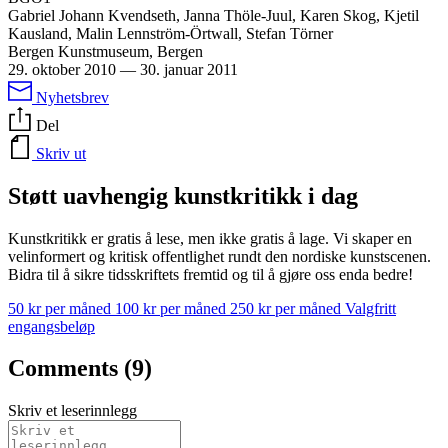
Gabriel Johann Kvendseth, Janna Thöle-Juul, Karen Skog, Kjetil
Kausland, Malin Lennström-Örtwall, Stefan Törner
Bergen Kunstmuseum, Bergen
29. oktober 2010
—
30. januar 2011
Nyhetsbrev
Del
Skriv ut
Støtt uavhengig kunstkritikk i dag
Kunstkritikk er gratis å lese, men ikke gratis å lage. Vi skaper en
velinformert og kritisk offentlighet rundt den nordiske kunstscenen.
Bidra til å sikre tidsskriftets fremtid og til å gjøre oss enda bedre!
50 kr per måned
100 kr per måned
250 kr per måned
Valgfritt
engangsbeløp
Comments (9)
Skriv et leserinnlegg