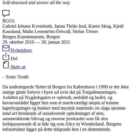
Self-obsessed and sexxee all the way
BGO1
Gabriel Johann Kvendseth, Janna Thöle-Juul, Karen Skog, Kjetil
Kausland, Malin Lennström-Örtwall, Stefan Törner
Bergen Kunstmuseum, Bergen
29. oktober 2010
—
30. januar 2011
Nyhetsbrev
Del
Skriv ut
– Sonic Youth
Da undertegnede flytter til Bergen fra København i 1999 er der ikke
mange glatte fortove i byen ud over det på Torgallmenningen.
Asfalten på Nygårdsgaten er opbrudt, nedslidt og hullet, og
havneområdet ligger hen som et mærkværdigt utopia af tomme
lagerbygninger og bunker med mystisk materiale; en slags spontan
land art
bestående af umotiverede ophobninger af sten,
sammenklemte bilvrag og enorme jernkæder som får den
forbipasserende til at føle sig som Alice in Wonderland. Bergens
infrastruktur ligger på dette tidspunkt hen i en drømmende,