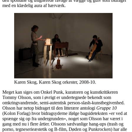
den spontane og usignerede ravage af vægge og gulv som bidrager
med en klædelig aura af hærværk.
Karen Skog, Karen Skog orkester, 2008-10.
Meget kan siges om Onkel Punk, kuratoren og kunstkritikeren
Tommy Olsson, som i øvrigt er undertegnede bekendt som
omkringvandrende, semi-autentisk person-slash-kunstbegivenhed.
Olsson har netop bidraget til den litterære antologi
Gruppe 10
(Kolon Forlag) hvor bidragsyderne ifølge bagsideteksten «er ved at
sprænge sig op fra undergrunden», noget som Olsson har været i
gang med nu i flere årtier. Olssons sædvanlige hang-ups (trash og
porno, tegneserieæstetik og B-film, Døden og Punkrocken) har alle