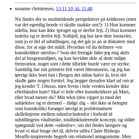
susanne christensen,
13.11.10, kl. 11:48
Nu findes der to modstridende perspektiver på kritikeren (men
var det egentlig hende vi skulle snakke om?): 1) Hun kommer
udefra, hun kan ikke sproget og er derfor fejl, 2) Hun kommer
indefra og er derfor fejl. Solhjell, jeg har læst dine hustavler,
som jo er del af udstillingen, og det går jo an at diskutere med
disse, for at sige det mildt. Hvordan vil du definere «en
kunstkritiker utenfra»? Som det fremgår føler jeg mig aktiv
del af bergensmiljøet, og kan bevidne dele af dette miljøs
fremvækst, noget som i dette tilfælde burde være en styrke.
Samtidig har mit primære felt været litteraturens, og jeg har
iøvrigt ikke boet fast i Bergen det sidste halve år, hvis det
skulle gøre nogen forskel. Jeg lægger desuden klart ud om at
jeg kender T. Olsson, men hvem i hele verden kender ikke
efterhånden ham? Skal vi lede efter kunstkritikere på Mars,
eller hvad mener du? Min tekst (den vipper jo mod det
subjektive og er dermed – ifølge dig – slet ikke at betegne
som kunstkritik) forsøger iøvrigt at problematisere
skillelinjerne mellem udenfor/indenfor i forhold til
udstillingens vitalistiske, totaltinkluderende koncept, og stiller
spørgsmål ved dette «udenfor»; om det findes længere og
hvad vi skal bruge det til, delvist udfra Claire Bishops
Mouffe-inspirerede begreb om relationel antagonisme. Men