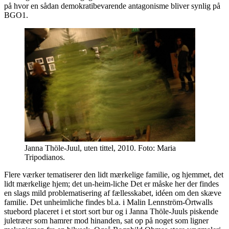
på hvor en sådan demokratibevarende antagonisme bliver synlig på
BGO1.
Janna Thöle-Juul, uten tittel, 2010. Foto: Maria
Tripodianos.
Flere værker tematiserer den lidt mærkelige familie, og hjemmet, det
lidt mærkelige hjem; det un-heim-liche Det er måske her der findes
en slags mild problematisering af fællesskabet, idéen om den skæve
familie. Det unheimliche findes bl.a. i Malin Lennström-Örtwalls
stuebord placeret i et stort sort bur og i Janna Thöle-Juuls piskende
juletræer som hamrer mod hinanden, sat op på noget som ligner