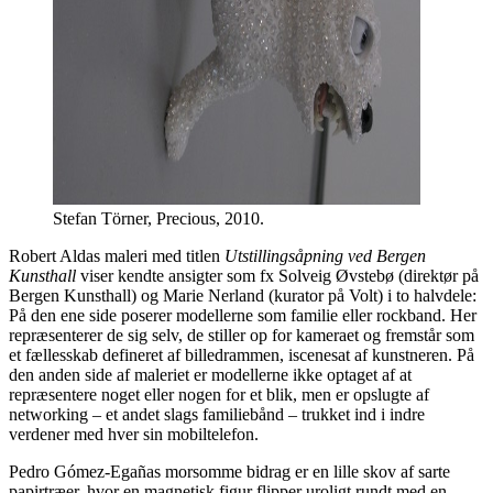
Stefan Törner, Precious, 2010.
Robert Aldas maleri med titlen
Utstillingsåpning ved Bergen
Kunsthall
viser kendte ansigter som fx Solveig Øvstebø (direktør på
Bergen Kunsthall) og Marie Nerland (kurator på Volt) i to halvdele:
På den ene side poserer modellerne som familie eller rockband. Her
repræsenterer de sig selv, de stiller op for kameraet og fremstår som
et fællesskab defineret af billedrammen, iscenesat af kunstneren. På
den anden side af maleriet er modellerne ikke optaget af at
repræsentere noget eller nogen for et blik, men er opslugte af
networking – et andet slags familiebånd – trukket ind i indre
verdener med hver sin mobiltelefon.
Pedro Gómez-Egañas morsomme bidrag er en lille skov af sarte
papirtræer, hvor en magnetisk figur flipper uroligt rundt med en