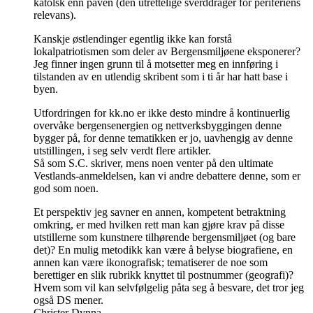
katolsk enn paven (den utrettelige sverddrager for periferiens
relevans).
Kanskje østlendinger egentlig ikke kan forstå
lokalpatriotismen som deler av Bergensmiljøene eksponerer?
Jeg finner ingen grunn til å motsetter meg en innføring i
tilstanden av en utlendig skribent som i ti år har hatt base i
byen.
Utfordringen for kk.no er ikke desto mindre å kontinuerlig
overvåke bergensenergien og nettverksbyggingen denne
bygger på, for denne tematikken er jo, uavhengig av denne
utstillingen, i seg selv verdt flere artikler.
Så som S.C. skriver, mens noen venter på den ultimate
Vestlands-anmeldelsen, kan vi andre debattere denne, som er
god som noen.
Et perspektiv jeg savner en annen, kompetent betraktning
omkring, er med hvilken rett man kan gjøre krav på disse
utstillerne som kunstnere tilhørende bergensmiljøet (og bare
det)? En mulig metodikk kan være å belyse biografiene, en
annen kan være ikonografisk; tematiserer de noe som
berettiger en slik rubrikk knyttet til postnummer (geografi)?
Hvem som vil kan selvfølgelig påta seg å besvare, det tror jeg
også DS mener.
Christer Dynna