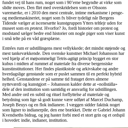
fundet vej til hans rum, noget som i 90’erne begyndte at virke som
slidte moves. Den flirt med overskridelsen som er Olssons
varemærke, er i 2010 den mest centrale, intime mekanisme i penge-
og mediemaskineriet, noget som fx bliver tydeligt når Bergens
Tidende vælger at iscenesætte kunstgruppen Ytters teltlejr uden for
museet som en
protest
. Hvorfor? Jo, fordi historier om protest og
modstand sælger bedre end historier om nogle piger som viser kunst
i små telte på en våd græsplæne.
Entrées rum er udstillingens mest vellykkede; det mindst støjende og
mest tankevækkende. Den svenske kunstner Michael Johansson har
ved hjælp af et møjsommeligt Tetris-agtigt princip bygget en stor
kubus i midten af rummet af materiale fra diverse bergensiske
kunstinstitutioner. Her findes plastikstole og arkivskabe og andre
hverdagslige genstande som er puslet sammen til en perfekt hybrid
helhed. Genstandene er på samme tid frataget deres almene
nytteværdi og kunstgjort – Johansson kalder dette at «nollställa»
dele af den institution som samtidig er ansvarlig for udstillingen.
Med andre ord en subtil og rituel forflyttelse af materiale og
betydning som lige så godt kunne være udført af Marcel Duchamp,
Joseph Beuys og en flok indianere. I væggen sidder faktisk noget
som ligner to indianerpile, den ene brækket. Dette er Gabriel Johann
Kvendseths bidrag, og jeg haster forbi med et stort grin og et ordspil
i hovedet: indie, indianer, institution.