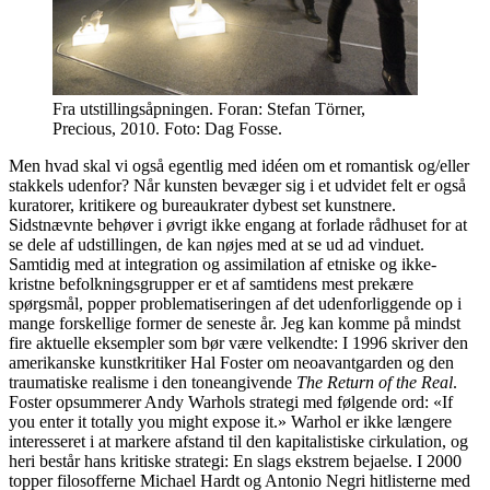
Fra utstillingsåpningen. Foran: Stefan Törner,
Precious, 2010. Foto: Dag Fosse.
Men hvad skal vi også egentlig med idéen om et romantisk og/eller
stakkels udenfor? Når kunsten bevæger sig i et udvidet felt er også
kuratorer, kritikere og bureaukrater dybest set kunstnere.
Sidstnævnte behøver i øvrigt ikke engang at forlade rådhuset for at
se dele af udstillingen, de kan nøjes med at se ud ad vinduet.
Samtidig med at integration og assimilation af etniske og ikke-
kristne befolkningsgrupper er et af samtidens mest prekære
spørgsmål, popper problematiseringen af det udenforliggende op i
mange forskellige former de seneste år. Jeg kan komme på mindst
fire aktuelle eksempler som bør være velkendte: I 1996 skriver den
amerikanske kunstkritiker Hal Foster om neoavantgarden og den
traumatiske realisme i den toneangivende
The Return of the Real
.
Foster opsummerer Andy Warhols strategi med følgende ord: «If
you enter it totally you might expose it.» Warhol er ikke længere
interesseret i at markere afstand til den kapitalistiske cirkulation, og
heri består hans kritiske strategi: En slags ekstrem bejaelse. I 2000
topper filosofferne Michael Hardt og Antonio Negri hitlisterne med