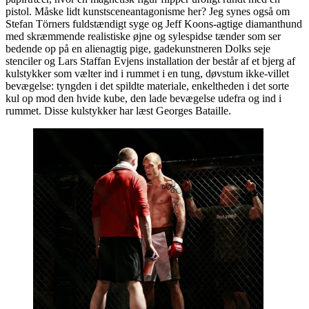
pistol. Måske lidt kunstsceneantagonisme her? Jeg synes også om
Stefan Törners fuldstændigt syge og Jeff Koons-agtige diamanthund
med skræmmende realistiske øjne og sylespidse tænder som ser
bedende op på en alienagtig pige, gadekunstneren Dolks seje
stenciler og Lars Staffan Evjens installation der består af et bjerg af
kulstykker som vælter ind i rummet i en tung, døvstum ikke-villet
bevægelse: tyngden i det spildte materiale, enkeltheden i det sorte
kul op mod den hvide kube, den lade bevægelse udefra og ind i
rummet. Disse kulstykker har læst Georges Bataille.