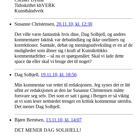
Tidsskriftet khVERK
Kunsthåndverk
Susanne Christensen,
20.11.10, kl. 12:30
Det ville være fantastisk hvis dine, Dag Solhjell, og andres
kommentarer faktisk var debatindlæg og ikke oneliners og
korrektioner. Samtale, debat og meningsudveksling er en af de
muligheder som åbner sig i kraft af Kunstkritikks
kommentarfelter – så nu er spørgsmålet: Skal vi lade dette
space dø eller skal vi bruge det til noget?
Dag Solhjell,
19.11.10, kl. 18:56
Min kommentar var rettet til redaksjonen. Jeg synes det er litt
ufint av redaksjonen at den lar Susanne Christensen måtte
forsvare seg selv. Det som er satt i gang i Bergen er så viktig
at vi som leser nettstedet trenger en kritisk kommentar utenfra.
Det mener Dag Solhjell.
Bjørn Berntsen,
13.11.10, kl. 14:07
DET MENER DAG SOLHJELL!