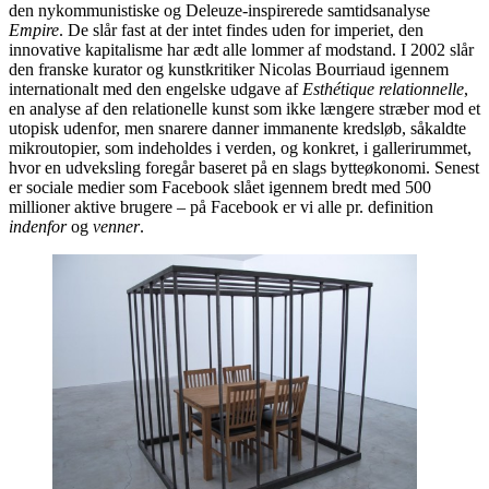
den nykommunistiske og Deleuze-inspirerede samtidsanalyse
Empire
. De slår fast at der intet findes uden for imperiet, den
innovative kapitalisme har ædt alle lommer af modstand. I 2002 slår
den franske kurator og kunstkritiker Nicolas Bourriaud igennem
internationalt med den engelske udgave af
Esthétique relationnelle
,
en analyse af den relationelle kunst som ikke længere stræber mod et
utopisk udenfor, men snarere danner immanente kredsløb, såkaldte
mikroutopier, som indeholdes i verden, og konkret, i gallerirummet,
hvor en udveksling foregår baseret på en slags bytteøkonomi. Senest
er sociale medier som Facebook slået igennem bredt med 500
millioner aktive brugere – på Facebook er vi alle pr. definition
indenfor
og
venner
.