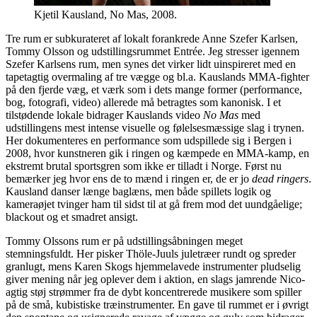
Kjetil Kausland, No Mas, 2008.
Tre rum er subkurateret af lokalt forankrede Anne Szefer Karlsen,
Tommy Olsson og udstillingsrummet Entrée. Jeg stresser igennem
Szefer Karlsens rum, men synes det virker lidt uinspireret med en
tapetagtig overmaling af tre vægge og bl.a. Kauslands MMA-fighter
på den fjerde væg, et værk som i dets mange former (performance,
bog, fotografi, video) allerede må betragtes som kanonisk. I et
tilstødende lokale bidrager Kauslands video
No Mas
med
udstillingens mest intense visuelle og følelsesmæssige slag i trynen.
Her dokumenteres en performance som udspillede sig i Bergen i
2008, hvor kunstneren gik i ringen og kæmpede en MMA-kamp, en
ekstremt brutal sportsgren som ikke er tilladt i Norge. Først nu
bemærker jeg hvor ens de to mænd i ringen er, de er jo
dead ringers
.
Kausland danser længe baglæns, men både spillets logik og
kameraøjet tvinger ham til sidst til at gå frem mod det uundgåelige;
blackout og et smadret ansigt.
Tommy Olssons rum er på udstillingsåbningen meget
stemningsfuldt. Her pisker Thöle-Juuls juletræer rundt og spreder
granlugt, mens Karen Skogs hjemmelavede instrumenter pludselig
giver mening når jeg oplever dem i aktion, en slags jamrende Nico-
agtig støj strømmer fra de dybt koncentrerede musikere som spiller
på de små, kubistiske træinstrumenter. En gave til rummet er i øvrigt