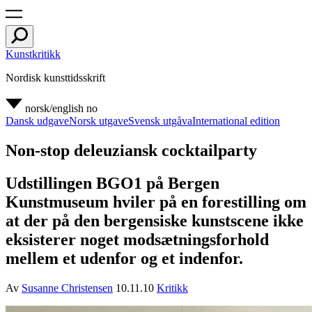
Kunstkritikk
Nordisk kunsttidsskrift
norsk/english
no
Dansk udgave
Norsk utgave
Svensk utgåva
International edition
Non-stop deleuziansk cocktailparty
Udstillingen BGO1 på Bergen
Kunstmuseum hviler på en forestilling om
at der på den bergensiske kunstscene ikke
eksisterer noget modsætningsforhold
mellem et udenfor og et indenfor.
Av
Susanne Christensen
10.11.10
Kritikk