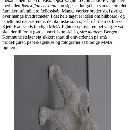
mekanismen fra en bilvask. Også Ragnhild Ohmas store vægmaleri
med titlen
Ikeasoffans tystnad
kan siges at indgå i en samtale om det
familiært ufamiliære fællesskab. Mange værker breder sig i øvrigt
over mange kvadratmeter. I det hele taget er idéen om billboard- og
tapetkunst nærværende, det ikoniske som opstår når man fx blæser
Kjetil Kauslands blodige MMA-fightere op over en hel væg. Hvad
skal der til for at gøre et værk ikonisk? Jo,
size matters
. Bergen
Kommune sælger sig sikkert snart til omverdenen på små
troldefigurer, peberkagehuse og fotografier af blodige MMA-
fightere.