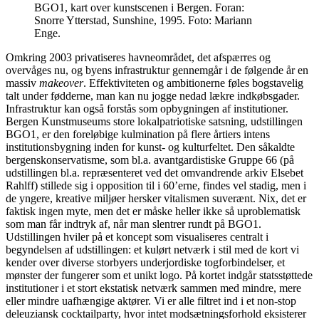
BGO1, kart over kunstscenen i Bergen. Foran:
Snorre Ytterstad, Sunshine, 1995. Foto: Mariann
Enge.
Omkring 2003 privatiseres havneområdet, det afspærres og
overvåges nu, og byens infrastruktur gennemgår i de følgende år en
massiv
makeover
. Effektiviteten og ambitionerne føles bogstavelig
talt under fødderne, man kan nu jogge nedad lækre indkøbsgader.
Infrastruktur kan også forstås som opbygningen af institutioner.
Bergen Kunstmuseums store lokalpatriotiske satsning, udstillingen
BGO1, er den foreløbige kulmination på flere årtiers intens
institutionsbygning inden for kunst- og kulturfeltet. Den såkaldte
bergenskonservatisme, som bl.a. avantgardistiske Gruppe 66 (på
udstillingen bl.a. repræsenteret ved det omvandrende arkiv Elsebet
Rahlff) stillede sig i opposition til i 60’erne, findes vel stadig, men i
de yngere, kreative miljøer hersker vitalismen suverænt. Nix, det er
faktisk ingen myte, men det er måske heller ikke så uproblematisk
som man får indtryk af, når man slentrer rundt på BGO1.
Udstillingen hviler på et koncept som visualiseres centralt i
begyndelsen af udstillingen: et kulørt netværk i stil med de kort vi
kender over diverse storbyers underjordiske togforbindelser, et
mønster der fungerer som et unikt logo. På kortet indgår statsstøttede
institutioner i et stort ekstatisk netværk sammen med mindre, mere
eller mindre uafhængige aktører. Vi er alle filtret ind i et non-stop
deleuziansk cocktailparty, hvor intet modsætningsforhold eksisterer