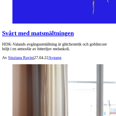
Svårt med matsmältningen
HDK-Valands avgångsutställning är glitchestetik och goblincore
höljt i en atmosfär av bitterljuv melankoli.
Av
Sinziana Ravini
27.04.22
Avgang