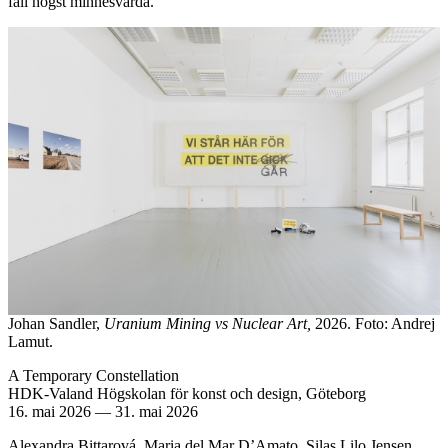
fall högst minnesvärda.
Johan Sandler,
Uranium Mining vs Nuclear Art,
2026. Foto: Andrej
Lamut.
A Temporary Constellation
HDK-Valand Högskolan för konst och design, Göteborg
16. mai 2026
—
31. mai 2026
Alexandra Bittarová, Maria del Mar D’Amato, Silas Lilo Jensen,