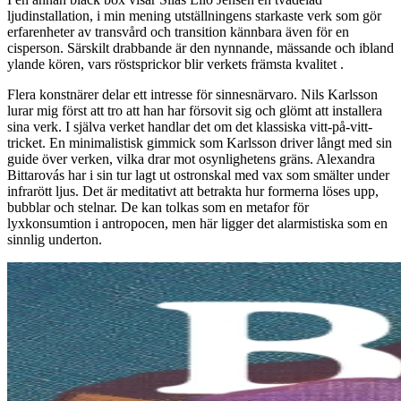
ljudinstallation, i min mening utställningens starkaste verk som gör
erfarenheter av transvård och transition kännbara även för en
cisperson. Särskilt drabbande är den nynnande, mässande och ibland
ylande kören, vars röstsprickor blir verkets främsta kvalitet .
Flera konstnärer delar ett intresse för sinnesnärvaro. Nils Karlsson
lurar mig först att tro att han har försovit sig och glömt att installera
sina verk. I själva verket handlar det om det klassiska vitt-på-vitt-
tricket. En minimalistisk gimmick som Karlsson driver långt med sin
guide över verken, vilka drar mot osynlighetens gräns. Alexandra
Bittarovás har i sin tur lagt ut ostronskal med vax som smälter under
infrarött ljus. Det är meditativt att betrakta hur formerna löses upp,
bubblar och stelnar. De kan tolkas som en metafor för
lyxkonsumtion i antropocen, men här ligger det alarmistiska som en
sinnlig underton.