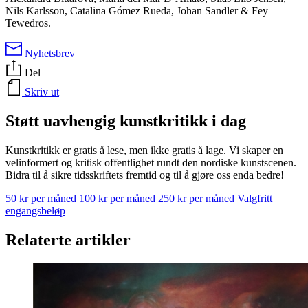
Nils Karlsson, Catalina Gómez Rueda, Johan Sandler & Fey
Tewedros.
Nyhetsbrev
Del
Skriv ut
Støtt uavhengig kunstkritikk i dag
Kunstkritikk er gratis å lese, men ikke gratis å lage. Vi skaper en
velinformert og kritisk offentlighet rundt den nordiske kunstscenen.
Bidra til å sikre tidsskriftets fremtid og til å gjøre oss enda bedre!
50 kr per måned
100 kr per måned
250 kr per måned
Valgfritt
engangsbeløp
Relaterte artikler