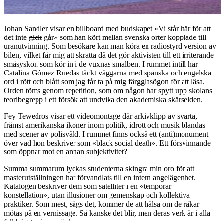
Johan Sandler visar en billboard med budskapet «Vi står här för att
det inte
gick
går» som han kört mellan svenska orter kopplade till
uranutvinning. Som besökare kan man köra en radiostyrd version av
bilen, vilket får mig att skratta då det gör aktivisten till ett irriterande
småsyskon som kör in i de vuxnas smalben. I rummet intill har
Catalina Gómez Ruedas täckt väggarna med spanska och engelska
ord i rött och blått som jag får ta på mig färgglasögon för att läsa.
Orden töms genom repetition, som om någon har spytt upp skolans
teoribegrepp i ett försök att undvika den akademiska skärselden.
Fey Tewedros visar ett videomontage där arkivklipp av svarta,
främst amerikanska ikoner inom politik, idrott och musik blandas
med scener av polisvåld. I rummet finns också ett (anti)monument
över vad hon beskriver som «black social death». Ett försvinnande
som öppnar mot en annan subjektivitet?
Summa summarum lyckas studenterna skingra min oro för att
masterutställningen har förvandlats till en intern angelägenhet.
Katalogen beskriver dem som satelliter i en «temporär
konstellation», utan illusioner om gemenskap och kollektiva
praktiker. Som mest, sägs det, kommer de att hälsa om de råkar
mötas på en vernissage. Så kanske det blir, men deras verk är i alla