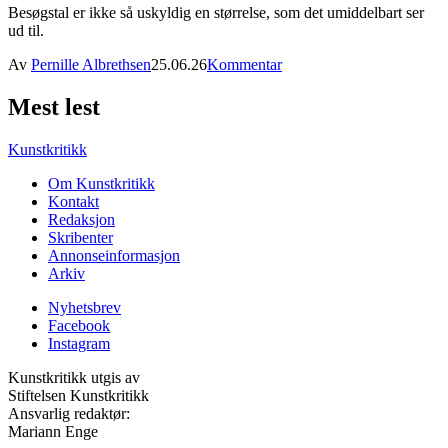
Besøgstal er ikke så uskyldig en størrelse, som det umiddelbart ser
ud til.
Av
Pernille Albrethsen
25.06.26
Kommentar
Mest lest
Kunstkritikk
Om Kunstkritikk
Kontakt
Redaksjon
Skribenter
Annonseinformasjon
Arkiv
Nyhetsbrev
Facebook
Instagram
Kunstkritikk utgis av
Stiftelsen Kunstkritikk
Ansvarlig redaktør:
Mariann Enge