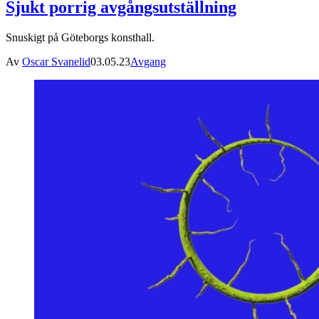
Sjukt porrig avgångsutställning
Snuskigt på Göteborgs konsthall.
Av
Oscar Svanelid
03.05.23
Avgang