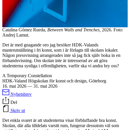
Catalina Gómez Rueda,
Between Walls and Trenches,
2026. Foto:
Andrej Lamut.
Det är med gnagande oro jag besöker HDK-Valands
masterutställning i fri konst, som i år förlagts till skolans lokaler.
Någon pressvisning arrangerades inte så jag fick själv boka in en
förhandsvisning. Om skolan inte är intresserad av att göra
studenterna synliga i offentligheten, varför ska vi andra bry oss?
A Temporary Constellation
HDK-Valand Högskolan för konst och design, Göteborg
16. mai 2026
—
31. mai 2026
Nyhetsbrev
Del
Skriv ut
Det enkla svaret är att studenterna visar förbluffande bra konst.
Skolan, där alla tilldelats varsitt rum, fungerar dessutom väl som