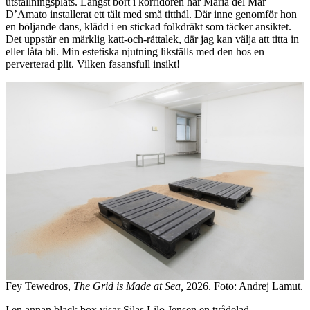
utställningsplats. Längst bort i korridoren har Maria del Mar
D’Amato installerat ett tält med små titthål. Där inne genomför hon
en böljande dans, klädd i en stickad folkdräkt som täcker ansiktet.
Det uppstår en märklig katt-och-råttalek, där jag kan välja att titta in
eller låta bli. Min estetiska njutning likställs med den hos en
perverterad plit. Vilken fasansfull insikt!
Fey Tewedros,
The Grid is Made at Sea,
2026. Foto: Andrej Lamut.
I en annan black box visar Silas Lilo Jensen en tvådelad