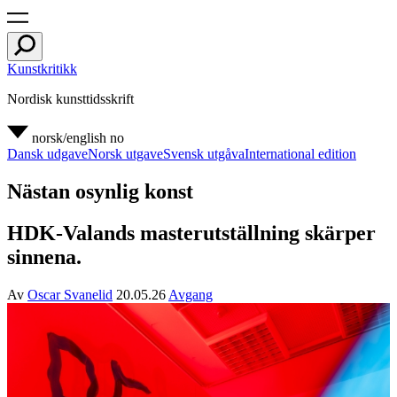
Kunstkritikk
Nordisk kunsttidsskrift
norsk/english
no
Dansk udgave
Norsk utgave
Svensk utgåva
International edition
Nästan osynlig konst
HDK-Valands masterutställning skärper
sinnena.
Av
Oscar Svanelid
20.05.26
Avgang