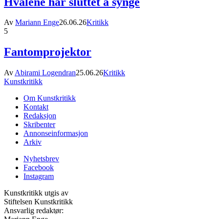
Hvalene har sluttet å synge
Av
Mariann Enge
26.06.26
Kritikk
5
Fantomprojektor
Av
Abirami Logendran
25.06.26
Kritikk
Kunstkritikk
Om Kunstkritikk
Kontakt
Redaksjon
Skribenter
Annonseinformasjon
Arkiv
Nyhetsbrev
Facebook
Instagram
Kunstkritikk utgis av
Stiftelsen Kunstkritikk
Ansvarlig redaktør: