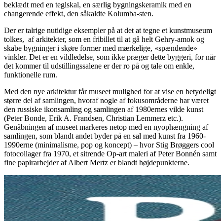
beklædt med en teglskal, en særlig bygningskeramik med en
changerende effekt, den såkaldte Kolumba-sten.
Der er talrige nutidige eksempler på at det at tegne et kunstmuseum
tolkes, af arkitekter, som en fribillet til at gå helt Gehry-amok og
skabe bygninger i skøre former med mærkelige, «spændende»
vinkler. Det er en vildledelse, som ikke præger dette byggeri, for når
det kommer til udstillingssalene er der ro på og tale om enkle,
funktionelle rum.
Med den nye arkitektur får museet mulighed for at vise en betydeligt
større del af samlingen, hvoraf nogle af fokusområderne har været
den russiske ikonsamling og samlingen af 1980ernes vilde kunst
(Peter Bonde, Erik A. Frandsen, Christian Lemmerz etc.).
Genåbningen af museet markeres netop med en nyophængning af
samlingen, som blandt andet byder på en sal med kunst fra 1960-
1990erne (minimalisme, pop og koncept) – hvor Stig Brøggers cool
fotocollager fra 1970, et sitrende Op-art maleri af Peter Bonnén samt
fine papirarbejder af Albert Mertz er blandt højdepunkterne.