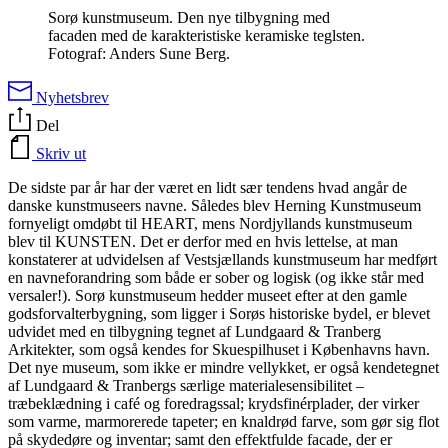
Sorø kunstmuseum. Den nye tilbygning med
facaden med de karakteristiske keramiske teglsten.
Fotograf: Anders Sune Berg.
Nyhetsbrev
Del
Skriv ut
De sidste par år har der været en lidt sær tendens hvad angår de
danske kunstmuseers navne. Således blev Herning Kunstmuseum
fornyeligt omdøbt til HEART, mens Nordjyllands kunstmuseum
blev til KUNSTEN. Det er derfor med en hvis lettelse, at man
konstaterer at udvidelsen af Vestsjællands kunstmuseum har medført
en navneforandring som både er sober og logisk (og ikke står med
versaler!). Sorø kunstmuseum hedder museet efter at den gamle
godsforvalterbygning, som ligger i Sorøs historiske bydel, er blevet
udvidet med en tilbygning tegnet af Lundgaard & Tranberg
Arkitekter, som også kendes for Skuespilhuset i Københavns havn.
Det nye museum, som ikke er mindre vellykket, er også kendetegnet
af Lundgaard & Tranbergs særlige materialesensibilitet –
træbeklædning i café og foredragssal; krydsfinérplader, der virker
som varme, marmorerede tapeter; en knaldrød farve, som gør sig flot
på skydedøre og inventar; samt den effektfulde facade, der er