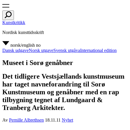
Kunstkritikk
Nordisk kunsttidsskrift
norsk/english
no
Dansk udgave
Norsk utgave
Svensk utgåva
International edition
Museet i Sorø genåbner
Det tidligere Vestsjællands kunstmuseum
har taget navneforandring til Sorø
Kunstmuseum og genåbner med en rap
tilbygning tegnet af Lundgaard &
Tranberg Arkitekter.
Av
Pernille Albrethsen
18.11.11
Nyhet