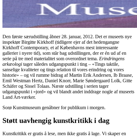
Den første særudstilling åbner 28. januar, 2012. Det er museets nye
inspektør Birgitte Kirkhoff (tidligere ejer af det hedengangne
Kirkhoff Contemporary, et af Københavns mest interessante
gallerier i nyere tid), som står bag udstillingen, der er én ud af en
serie på tre med materialitet som overordnet tema.
Erindringens
arkæologi
tager således udgangspunkt i ting – «Tings taktile,
sanselige kvaliteter og tings relation til vores erindring og vores
historie» – og vil rumme bidrag af Martin Erik Andersen, Ib Braase,
Emil Westman Hertz, Daniel Knorr, Marie Søndergaard Lolk, Gitte
Schäfer og Sissel Tolaas. Næste udstilling i serien tager
udgangspunkt i «jord» og vil blandt andet inddrage nogle af museets
Land Art-værker.
Sorø Kunstmuseum genåbner for publikum i morgen.
Støtt uavhengig kunstkritikk i dag
Kunstkritikk er gratis å lese, men ikke gratis å lage. Vi skaper en