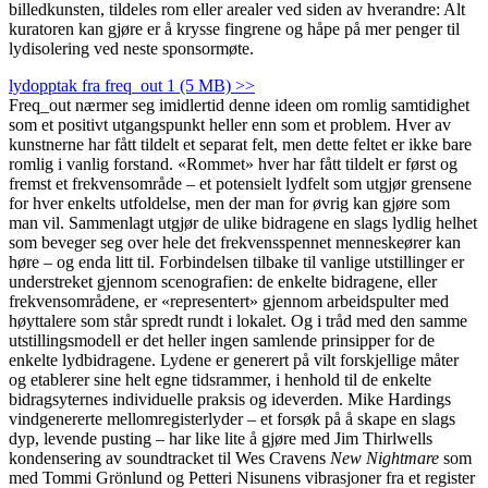
billedkunsten, tildeles rom eller arealer ved siden av hverandre: Alt
kuratoren kan gjøre er å krysse fingrene og håpe på mer penger til
lydisolering ved neste sponsormøte.
lydopptak fra freq_out 1 (5 MB) >>
Freq_out nærmer seg imidlertid denne ideen om romlig samtidighet
som et positivt utgangspunkt heller enn som et problem. Hver av
kunstnerne har fått tildelt et separat felt, men dette feltet er ikke bare
romlig i vanlig forstand. «Rommet» hver har fått tildelt er først og
fremst et frekvensområde – et potensielt lydfelt som utgjør grensene
for hver enkelts utfoldelse, men der man for øvrig kan gjøre som
man vil. Sammenlagt utgjør de ulike bidragene en slags lydlig helhet
som beveger seg over hele det frekvensspennet menneskeører kan
høre – og enda litt til. Forbindelsen tilbake til vanlige utstillinger er
understreket gjennom scenografien: de enkelte bidragene, eller
frekvensområdene, er «representert» gjennom arbeidspulter med
høyttalere som står spredt rundt i lokalet. Og i tråd med den samme
utstillingsmodell er det heller ingen samlende prinsipper for de
enkelte lydbidragene. Lydene er generert på vilt forskjellige måter
og etablerer sine helt egne tidsrammer, i henhold til de enkelte
bidragsyternes individuelle praksis og ideverden. Mike Hardings
vindgenererte mellomregisterlyder – et forsøk på å skape en slags
dyp, levende pusting – har like lite å gjøre med Jim Thirlwells
kondensering av soundtracket til Wes Cravens
New Nightmare
som
med Tommi Grönlund og Petteri Nisunens vibrasjoner fra et register