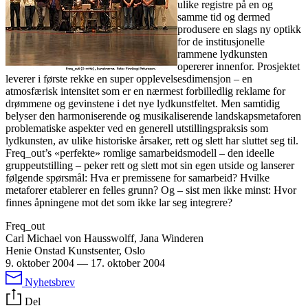
ulike registre på en og
samme tid og dermed
produsere en slags ny optikk
for de institusjonelle
rammene lydkunsten
opererer innenfor. Prosjektet
leverer i første rekke en super opplevelsesdimensjon – en
atmosfærisk intensitet som er en nærmest forbilledlig reklame for
drømmene og gevinstene i det nye lydkunstfeltet. Men samtidig
belyser den harmoniserende og musikaliserende landskapsmetaforen
problematiske aspekter ved en generell utstillingspraksis som
lydkunsten, av ulike historiske årsaker, rett og slett har sluttet seg til.
Freq_out’s «perfekte» romlige samarbeidsmodell – den ideelle
gruppeutstilling – peker rett og slett mot sin egen utside og lanserer
følgende spørsmål: Hva er premissene for samarbeid? Hvilke
metaforer etablerer en felles grunn? Og – sist men ikke minst: Hvor
finnes åpningene mot det som ikke lar seg integrere?
Freq_out
Carl Michael von Hausswolff, Jana Winderen
Henie Onstad Kunstsenter, Oslo
9. oktober 2004
—
17. oktober 2004
Nyhetsbrev
Del