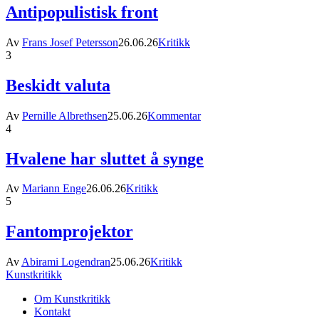
Antipopulistisk front
Av
Frans Josef Petersson
26.06.26
Kritikk
3
Beskidt valuta
Av
Pernille Albrethsen
25.06.26
Kommentar
4
Hvalene har sluttet å synge
Av
Mariann Enge
26.06.26
Kritikk
5
Fantomprojektor
Av
Abirami Logendran
25.06.26
Kritikk
Kunstkritikk
Om Kunstkritikk
Kontakt