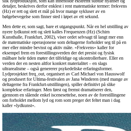
slik lydproduksjon, som kan inneholde ekstremt subtile nyanser og
detaljer, beskrives derfor enklest i rent matematiske termer: frekvens
(Hz) er rett og slett et mål på hvor mange sykluser av en
bølgebevegelse som finner sted i løpet av ett sekund.
Men dette er, som sagt, bare et utgangspunkt. Når en hel utstilling av
nyere lydkunst rett og slett kalles Frequenzen (Hz) (Schirn
Kunsthalle, Frankfurt, 2002), viser ordet selvsagt til langt mer enn
de matematiske operasjonene som deltagerne forholder seg til på en
mer eller mindre bevisst og aktiv måte. «Frekvens» kaller for
eksempel frem en forestillingsverden der det presist og fysisk
målbare hele tiden møter det tilfeldige og ukontrollerbare. Eller en
verden der en nesten altfor konkret materialitet – en slags
ultrarealisme – også genererer psykedeliske erfaringsformer.
Lydprosjektet freq_out, organisert av Carl Michael von Hausswolf
og produsert for Ultima-festivalen av Jana Winderen (med mange av
deltagerne fra Frankfurt-utstillingen), spiller definitivt på slike
komplekse erfaringer. Men først og fremst dramatiserer den,
gjennom en slående enkel iscenesettelse, noen av de forestillingene
om forholdet mellom lyd og rom som preger det feltet man i dag
kaller «lydkunst».