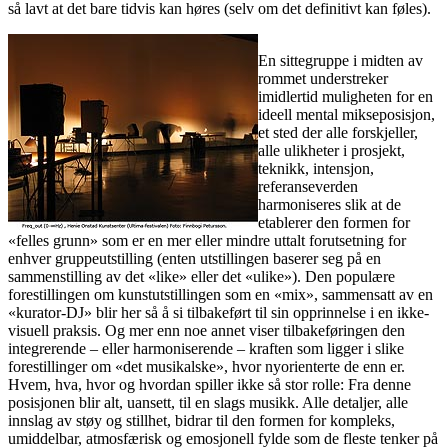
så lavt at det bare tidvis kan høres (selv om det definitivt kan føles).
En sittegruppe i midten av
rommet understreker
imidlertid muligheten for en
ideell mental mikseposisjon,
et sted der alle forskjeller,
alle ulikheter i prosjekt,
teknikk, intensjon,
referanseverden
harmoniseres slik at de
etablerer den formen for
«felles grunn» som er en mer eller mindre uttalt forutsetning for
enhver gruppeutstilling (enten utstillingen baserer seg på en
sammenstilling av det «like» eller det «ulike»). Den populære
forestillingen om kunstutstillingen som en «mix», sammensatt av en
«kurator-DJ» blir her så å si tilbakeført til sin opprinnelse i en ikke-
visuell praksis. Og mer enn noe annet viser tilbakeføringen den
integrerende – eller harmoniserende – kraften som ligger i slike
forestillinger om «det musikalske», hvor nyorienterte de enn er.
Hvem, hva, hvor og hvordan spiller ikke så stor rolle: Fra denne
posisjonen blir alt, uansett, til en slags musikk. Alle detaljer, alle
innslag av støy og stillhet, bidrar til den formen for kompleks,
umiddelbar, atmosfærisk og emosjonell fylde som de fleste tenker på