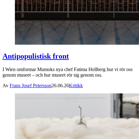
Antipopulistisk front
I Wien omformar Mumoks nya chef Fatima Hellberg hur vi rör oss
genom museet – och hur museet rör sig genom oss.
Av
Frans Josef Petersson
26.06.26
Kritikk