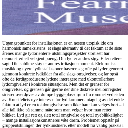
Utgangspunktet for installasjonen er en nesten utopisk ide om
harmonisk sameksistens, et slags alternativ til det faktum at de siste
årenes mange lydorienterte utstillingsprosjekter stort sett har
demonstrert ett velkjent poeng: Din lyd er andres støy. Eller rettere
sagt: Din sublime støy er andres irritasjonsmoment. Elektronisk
musikk og nyere lydinstallasjoner baserer seg ofte på lyder generert
gjennom konkrete lydkilder fra alle slags omgivelser, og lar også
ofte de ferdigproduserte lydene interagere med ukontrollerbare
lydomgivelser i konkrete situasjoner. Men det er grenser for
omgivelser, og grensen går gjerne der dine diskrete mellomregister-
sirisser overdøves av dumpe byggeplassdrønn fra rommet ved siden
av. Kunstfeltets nye interesse for lyd kommer antagelig av det enkle
faktum at lyd er en totalomgivelse som ikke bare kan velges bort – i
alle fall ikke på samme måte som man velger hvor man retter
blikket. Lyd gir rett og slett total omgivelse og total øyeblikkelighet
– mange installasjonskunstneres våte drøm. Problemet oppstår på
gruppeutstillinger, der lydkunstnere, etter modell fra vanlig praksis i