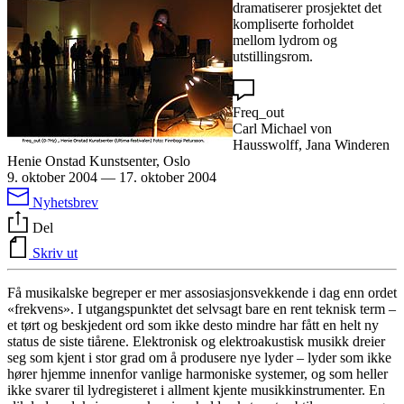
dramatiserer prosjektet det
kompliserte forholdet
mellom lydrom og
utstillingsrom.
Freq_out
Carl Michael von
Hausswolff, Jana Winderen
Henie Onstad Kunstsenter, Oslo
9. oktober 2004
—
17. oktober 2004
Nyhetsbrev
Del
Skriv ut
Få musikalske begreper er mer assosiasjonsvekkende i dag enn ordet
«frekvens». I utgangspunktet det selvsagt bare en rent teknisk term –
et tørt og beskjedent ord som ikke desto mindre har fått en helt ny
status de siste tiårene. Elektronisk og elektroakustisk musikk dreier
seg som kjent i stor grad om å produsere nye lyder – lyder som ikke
hører hjemme innenfor vanlige harmoniske systemer, og som heller
ikke svarer til lydregisteret i allment kjente musikkinstrumenter. En