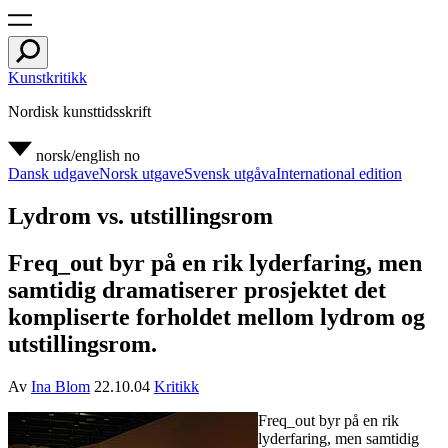
Kunstkritikk
Nordisk kunsttidsskrift
norsk/english
no
Dansk udgave
Norsk utgave
Svensk utgåva
International edition
Lydrom vs. utstillingsrom
Freq_out byr på en rik lyderfaring, men
samtidig dramatiserer prosjektet det
kompliserte forholdet mellom lydrom og
utstillingsrom.
Av
Ina Blom
22.10.04
Kritikk
Freq_out byr på en rik
lyderfaring, men samtidig