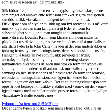
som selve essensen av «det musikalske».
Slik bidrar freq_out til noen en av de typiske grensediskusjonene
som preger det ambivalente feltet som strekker seg fra tradisjonell
samtidsmusikk via såkalt «intelligent tekno» til lydkunst:
Diskusjoner om når lyd er musikk og om lyd nødvendigvis må være
musikk, og hvordan man kan greie å gi lyder en form for
selvstendighet som gjør at man unngår at de automatisk
musikaliseres. Douglas Kahn, som klarere enn noen andre har
påpekt det restriktive og regressive ved tendensen til å musikalisere
alle slags lyder (à la John Cage), hevder at det som undertrykkes er
først og fremst lydenes meningssfære, deres semiotiske potensiale.
Hangen til å tenke all lyd som musikk privilegerer lydlig
abstraksjon: Lydenes tilknytning til ulike meningssfærer
nøytraliseres eller viskes ut. Men innenfor en form for lydpraksis
som bryter mot tendensen til automatisk musikalisering, er det
samtidig en like sterk tendens til å privilegere én form for semiose,
én bestemt meningsdimensjon, som igjen har sterke forbindelser til
forestillingen om det musikalske. Det er en meningsdimensjon som
oppstår idet begrepet «musikk» erstattes med «rom», og der «rom»
igjen erstattes med mer eller mindre presise forestillinger om lydlige
«landskap» (såkalte soundscapes).
lydopptak fra freq_out 2 (5 MB) >>
Det er denne typen landskap som manes frem i freq_out. Fra en