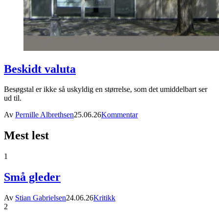
Beskidt valuta
Besøgstal er ikke så uskyldig en størrelse, som det umiddelbart ser
ud til.
Av
Pernille Albrethsen
25.06.26
Kommentar
Mest lest
1
Små gleder
Av
Stian Gabrielsen
24.06.26
Kritikk
2