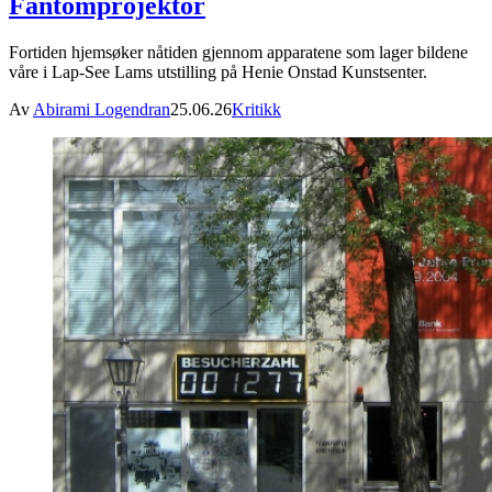
Fantomprojektor
Fortiden hjemsøker nåtiden gjennom apparatene som lager bildene
våre i Lap-See Lams utstilling på Henie Onstad Kunstsenter.
Av
Abirami Logendran
25.06.26
Kritikk