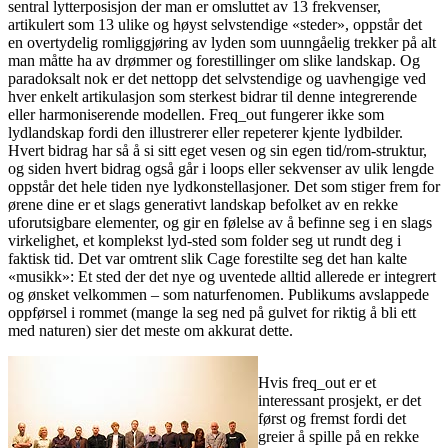
sentral lytterposisjon der man er omsluttet av 13 frekvenser,
artikulert som 13 ulike og høyst selvstendige «steder», oppstår det
en overtydelig romliggjøring av lyden som uunngåelig trekker på alt
man måtte ha av drømmer og forestillinger om slike landskap. Og
paradoksalt nok er det nettopp det selvstendige og uavhengige ved
hver enkelt artikulasjon som sterkest bidrar til denne integrerende
eller harmoniserende modellen. Freq_out fungerer ikke som
lydlandskap fordi den illustrerer eller repeterer kjente lydbilder.
Hvert bidrag har så å si sitt eget vesen og sin egen tid/rom-struktur,
og siden hvert bidrag også går i loops eller sekvenser av ulik lengde
oppstår det hele tiden nye lydkonstellasjoner. Det som stiger frem for
ørene dine er et slags generativt landskap befolket av en rekke
uforutsigbare elementer, og gir en følelse av å befinne seg i en slags
virkelighet, et komplekst lyd-sted som folder seg ut rundt deg i
faktisk tid. Det var omtrent slik Cage forestilte seg det han kalte
«musikk»: Et sted der det nye og uventede alltid allerede er integrert
og ønsket velkommen – som naturfenomen. Publikums avslappede
oppførsel i rommet (mange la seg ned på gulvet for riktig å bli ett
med naturen) sier det meste om akkurat dette.
Hvis freq_out er et
interessant prosjekt, er det
først og fremst fordi det
greier å spille på en rekke