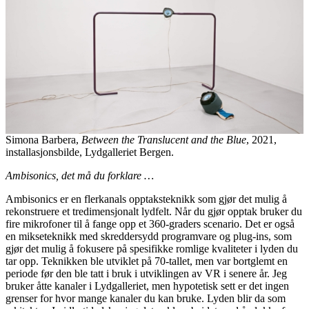
Simona Barbera,
Between the Translucent and the Blue
, 2021,
installasjonsbilde, Lydgalleriet Bergen.
Ambisonics, det må du forklare …
Ambisonics er en flerkanals opptaksteknikk som gjør det mulig å
rekonstruere et tredimensjonalt lydfelt. Når du gjør opptak bruker du
fire mikrofoner til å fange opp et 360-graders scenario. Det er også
en mikseteknikk med skreddersydd programvare og plug-ins, som
gjør det mulig å fokusere på spesifikke romlige kvaliteter i lyden du
tar opp. Teknikken ble utviklet på 70-tallet, men var bortglemt en
periode før den ble tatt i bruk i utviklingen av VR i senere år. Jeg
bruker åtte kanaler i Lydgalleriet, men hypotetisk sett er det ingen
grenser for hvor mange kanaler du kan bruke. Lyden blir da som