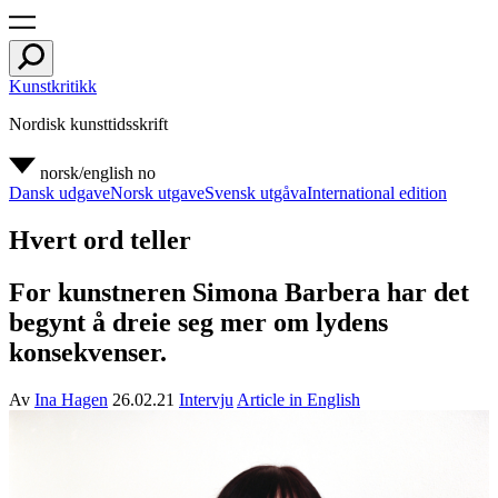
Kunstkritikk
Nordisk kunsttidsskrift
norsk/english
no
Dansk udgave
Norsk utgave
Svensk utgåva
International edition
Hvert ord teller
For kunstneren Simona Barbera har det
begynt å dreie seg mer om lydens
konsekvenser.
Av
Ina Hagen
26.02.21
Intervju
Article in English