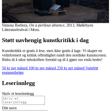
Simona Barbera,
On a perilous absence
, 2013, Møllebyen
Litteraturfestival i Moss.
Støtt uavhengig kunstkritikk i dag
Kunstkritikk er gratis å lese, men ikke gratis å lage. Vi skaper en
velinformert og kritisk offentlighet rundt den nordiske kunstscenen.
Bidra til å sikre tidsskriftets fremtid og til å gjøre oss enda bedre!
50 kr per måned
100 kr per måned
250 kr per måned
Valgfritt
engangsbeløp
Leserinnlegg
Skriv et leserinnlegg
Ditt navn