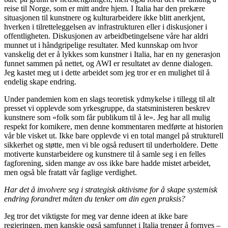
reise til Norge, som er mitt andre hjem. I Italia har den prekære
situasjonen til kunstnere og kulturarbeidere ikke blitt anerkjent,
hverken i tilretteleggelsen av infrastrukturen eller i diskusjoner i
offentligheten. Diskusjonen av arbeidbetingelsene våre har aldri
munnet ut i håndgripelige resultater. Med kunnskap om hvor
vanskelig det er å lykkes som kunstner i Italia, har en ny generasjon
funnet sammen på nettet, og AWI er resultatet av denne dialogen.
Jeg kastet meg ut i dette arbeidet som jeg tror er en mulighet til å
endelig skape endring.
Under pandemien kom en slags teoretisk ydmykelse i tillegg til alt
presset vi opplevde som yrkesgruppe, da statsministeren beskrev
kunstnere som «folk som får publikum til å le». Jeg har all mulig
respekt for komikere, men denne kommentaren medførte at historien
vår ble visket ut. Ikke bare opplevde vi en total mangel på strukturell
sikkerhet og støtte, men vi ble også redusert til underholdere. Dette
motiverte kunstarbeidere og kunstnere til å samle seg i en felles
fagforening, siden mange av oss ikke bare hadde mistet arbeidet,
men også ble fratatt vår faglige verdighet.
Har
det å involvere seg i strategisk aktivisme for å skape systemisk
endring forandret måten du tenker om din egen praksis?
Jeg tror det viktigste for meg var denne ideen at ikke bare
regjeringen, men kanskje også samfunnet i Italia trenger å fornyes –