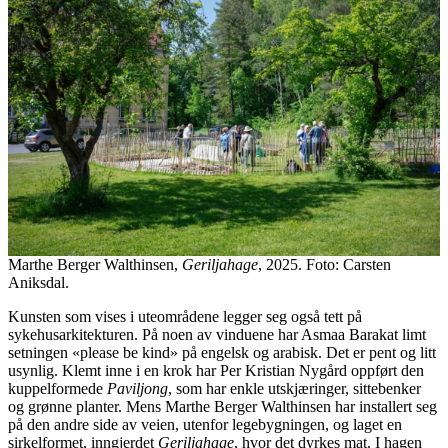
Marthe Berger Walthinsen,
Geriljahage
, 2025. Foto: Carsten
Aniksdal.
Kunsten som vises i uteområdene legger seg også tett på
sykehusarkitekturen. På noen av vinduene har Asmaa Barakat limt
setningen «please be kind» på engelsk og arabisk. Det er pent og litt
usynlig. Klemt inne i en krok har Per Kristian Nygård oppført den
kuppelformede
Paviljong
, som har enkle utskjæringer, sittebenker
og grønne planter. Mens Marthe Berger Walthinsen har installert seg
på den andre side av veien, utenfor legebygningen, og laget en
sirkelformet, inngjerdet
Geriljahage
, hvor det dyrkes mat. I hagen