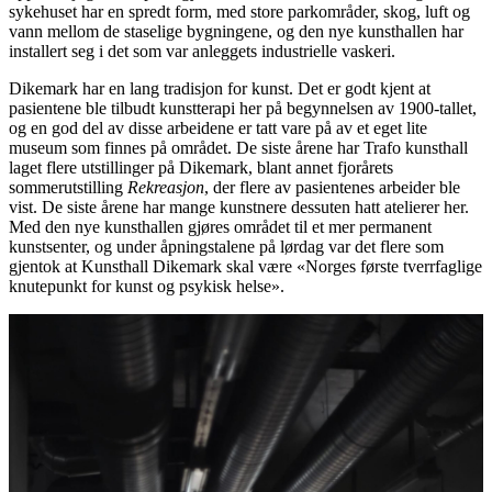
sykehuset har en spredt form, med store parkområder, skog, luft og
vann mellom de staselige bygningene, og den nye kunsthallen har
installert seg i det som var anleggets industrielle vaskeri.
Dikemark har en lang tradisjon for kunst. Det er godt kjent at
pasientene ble tilbudt kunstterapi her på begynnelsen av 1900-tallet,
og en god del av disse arbeidene er tatt vare på av et eget lite
museum som finnes på området. De siste årene har Trafo kunsthall
laget flere utstillinger på Dikemark, blant annet fjorårets
sommerutstilling
Rekreasjon
, der flere av pasientenes arbeider ble
vist. De siste årene har mange kunstnere dessuten hatt atelierer her.
Med den nye kunsthallen gjøres området til et mer permanent
kunstsenter, og under åpningstalene på lørdag var det flere som
gjentok at Kunsthall Dikemark skal være «Norges første tverrfaglige
knutepunkt for kunst og psykisk helse».