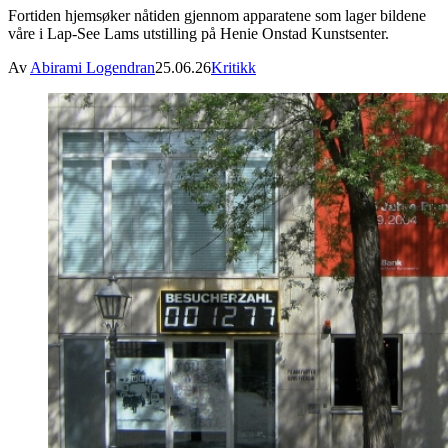
Fortiden hjemsøker nåtiden gjennom apparatene som lager bildene
våre i Lap-See Lams utstilling på Henie Onstad Kunstsenter.
Av
Abirami Logendran
25.06.26
Kritikk