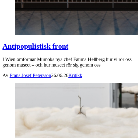
Antipopulistisk front
I Wien omformar Mumoks nya chef Fatima Hellberg hur vi rör oss
genom museet – och hur museet rör sig genom oss.
Av
Frans Josef Petersson
26.06.26
Kritikk