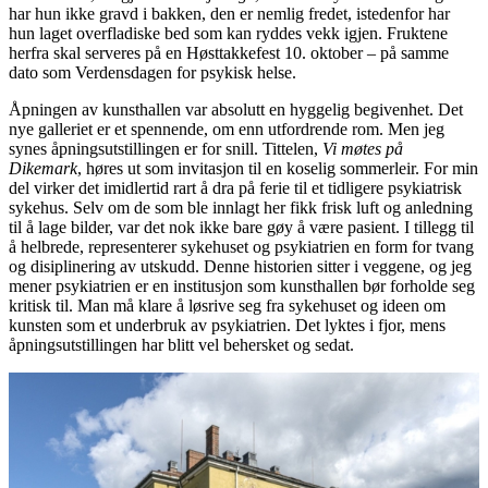
har hun ikke gravd i bakken, den er nemlig fredet, istedenfor har
hun laget overfladiske bed som kan ryddes vekk igjen. Fruktene
herfra skal serveres på en Høsttakkefest 10. oktober – på samme
dato som Verdensdagen for psykisk helse.
Åpningen av kunsthallen var absolutt en hyggelig begivenhet. Det
nye galleriet er et spennende, om enn utfordrende rom. Men jeg
synes åpningsutstillingen er for snill. Tittelen,
Vi møtes på
Dikemark
, høres ut som invitasjon til en koselig sommerleir. For min
del virker det imidlertid rart å dra på ferie til et tidligere psykiatrisk
sykehus. Selv om de som ble innlagt her fikk frisk luft og anledning
til å lage bilder, var det nok ikke bare gøy å være pasient. I tillegg til
å helbrede, representerer sykehuset og psykiatrien en form for tvang
og disiplinering av utskudd. Denne historien sitter i veggene, og jeg
mener psykiatrien er en institusjon som kunsthallen bør forholde seg
kritisk til. Man må klare å løsrive seg fra sykehuset og ideen om
kunsten som et underbruk av psykiatrien. Det lyktes i fjor, mens
åpningsutstillingen har blitt vel behersket og sedat.