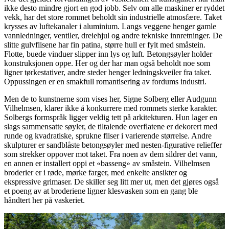
ikke desto mindre gjort en god jobb. Selv om alle maskiner er ryddet
vekk, har det store rommet beholdt sin industrielle atmosfære. Taket
krysses av luftekanaler i aluminium. Langs veggene henger gamle
vannledninger, ventiler, dreiehjul og andre tekniske innretninger. De
slitte gulvflisene har fin patina, større hull er fylt med småstein.
Flotte, buede vinduer slipper inn lys og luft. Betongsøyler holder
konstruksjonen oppe. Her og der har man også beholdt noe som
ligner tørkestativer, andre steder henger ledningskveiler fra taket.
Oppussingen er en smakfull romantisering av fordums industri.
Men de to kunstnerne som vises her, Signe Solberg eller Audgunn
Vilhelmsen, klarer ikke å konkurrere med rommets sterke karakter.
Solbergs formspråk ligger veldig tett på arkitekturen. Hun lager en
slags sammensatte søyler, de tiltalende overflatene er dekorert med
runde og kvadratiske, sprukne fliser i varierende størrelse. Andre
skulpturer er sandblåste betongsøyler med nesten-figurative relieffer
som strekker oppover mot taket. Fra noen av dem sildrer det vann,
en annen er installert oppi et «basseng» av småstein. Vilhelmsen
broderier er i røde, mørke farger, med enkelte ansikter og
ekspressive grimaser. De skiller seg litt mer ut, men det gjøres også
et poeng av at broderiene ligner klesvasken som en gang ble
håndtert her på vaskeriet.