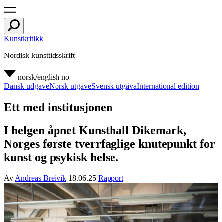
Kunstkritikk
Nordisk kunsttidsskrift
norsk/english
no
Dansk udgave
Norsk utgave
Svensk utgåva
International edition
Ett med institusjonen
I helgen åpnet Kunsthall Dikemark,
Norges første tverrfaglige knutepunkt for
kunst og psykisk helse.
Av
Andreas Breivik
18.06.25
Rapport