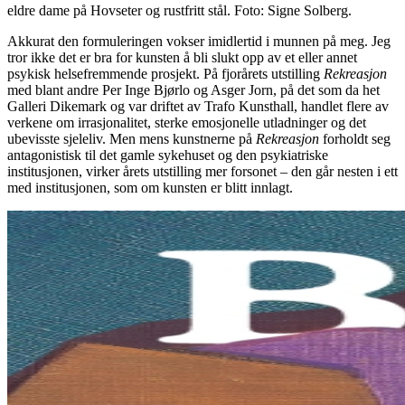
eldre dame på Hovseter og rustfritt stål. Foto: Signe Solberg.
Akkurat den formuleringen vokser imidlertid i munnen på meg. Jeg
tror ikke det er bra for kunsten å bli slukt opp av et eller annet
psykisk helsefremmende prosjekt. På fjorårets utstilling
Rekreasjon
med blant andre Per Inge Bjørlo og Asger Jorn, på det som da het
Galleri Dikemark og var driftet av Trafo Kunsthall, handlet flere av
verkene om irrasjonalitet, sterke emosjonelle utladninger og det
ubevisste sjeleliv. Men mens kunstnerne på
Rekreasjon
forholdt seg
antagonistisk til det gamle sykehuset og den psykiatriske
institusjonen, virker årets utstilling mer forsonet – den går nesten i ett
med institusjonen, som om kunsten er blitt innlagt.