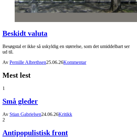
Beskidt valuta
Besøgstal er ikke så uskyldig en størrelse, som det umiddelbart ser
ud til.
Av
Pernille Albrethsen
25.06.26
Kommentar
Mest lest
1
Små gleder
Av
Stian Gabrielsen
24.06.26
Kritikk
2
Antipopulistisk front