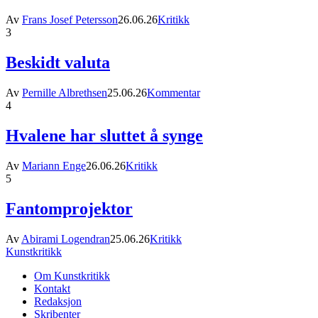
Av
Frans Josef Petersson
26.06.26
Kritikk
3
Beskidt valuta
Av
Pernille Albrethsen
25.06.26
Kommentar
4
Hvalene har sluttet å synge
Av
Mariann Enge
26.06.26
Kritikk
5
Fantomprojektor
Av
Abirami Logendran
25.06.26
Kritikk
Kunstkritikk
Om Kunstkritikk
Kontakt
Redaksjon
Skribenter