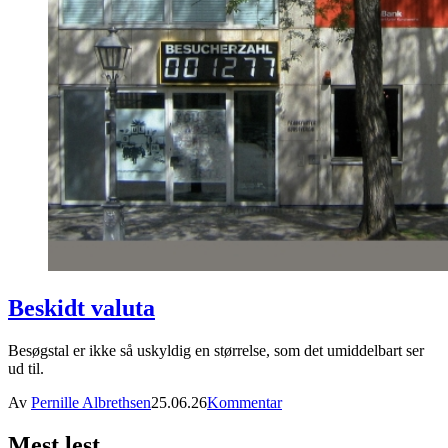
Beskidt valuta
Besøgstal er ikke så uskyldig en størrelse, som det umiddelbart ser
ud til.
Av
Pernille Albrethsen
25.06.26
Kommentar
Mest lest