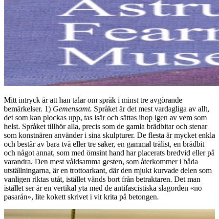
Mitt intryck är att han talar om språk i minst tre avgörande
bemärkelser. 1)
Gemensamt.
Språket är det mest vardagliga av allt,
det som kan plockas upp, tas isär och sättas ihop igen av vem som
helst. Språket tillhör alla, precis som de gamla brädbitar och stenar
som konstnären använder i sina skulpturer. De flesta är mycket enkla
och består av bara två eller tre saker, en gammal trälist, en brädbit
och något annat, som med ömsint hand har placerats bredvid eller på
varandra. Den mest våldsamma gesten, som återkommer i båda
utställningarna, är en trottoarkant, där den mjukt kurvade delen som
vanligen riktas utåt, istället vänds bort från betraktaren. Det man
istället ser är en vertikal yta med de antifascistiska slagorden «no
pasarán», lite kokett skrivet i vit krita på betongen.