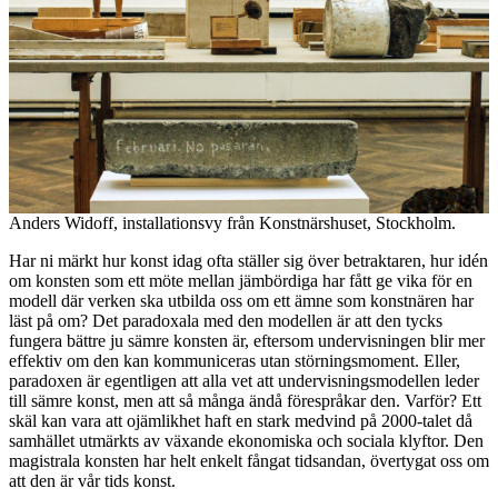
Anders Widoff, installationsvy från Konstnärshuset, Stockholm.
Har ni märkt hur konst idag ofta ställer sig över betraktaren, hur idén
om konsten som ett möte mellan jämbördiga har fått ge vika för en
modell där verken ska utbilda oss om ett ämne som konstnären har
läst på om? Det paradoxala med den modellen är att den tycks
fungera bättre ju sämre konsten är, eftersom undervisningen blir mer
effektiv om den kan kommuniceras utan störningsmoment. Eller,
paradoxen är egentligen att alla vet att undervisningsmodellen leder
till sämre konst, men att så många ändå förespråkar den. Varför? Ett
skäl kan vara att ojämlikhet haft en stark medvind på 2000-talet då
samhället utmärkts av växande ekonomiska och sociala klyftor. Den
magistrala konsten har helt enkelt fångat tidsandan, övertygat oss om
att den är vår tids konst.