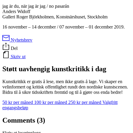
jag är du, när jag är jag / no pasarán
Anders Widoff
Galleri Roger Björkholmen, Konstnärshuset, Stockholm
16 november – 14 december / 07 november – 01 december 2019.
Nyhetsbrev
Del
Skriv ut
Støtt uavhengig kunstkritikk i dag
Kunstkritikk er gratis å lese, men ikke gratis å lage. Vi skaper en
velinformert og kritisk offentlighet rundt den nordiske kunstscenen.
Bidra til å sikre tidsskriftets fremtid og til å gjøre oss enda bedre!
50 kr per måned
100 kr per måned
250 kr per måned
Valgfritt
engangsbeløp
Comments (3)
Skriv et leserinnlegg