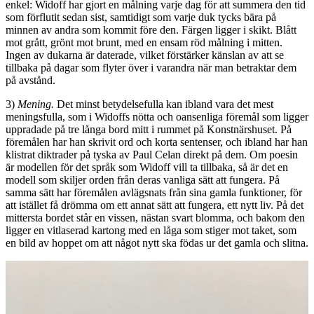
enkel: Widoff har gjort en målning varje dag för att summera den tid
som förflutit sedan sist, samtidigt som varje duk tycks bära på
minnen av andra som kommit före den. Färgen ligger i skikt. Blått
mot grått, grönt mot brunt, med en ensam röd målning i mitten.
Ingen av dukarna är daterade, vilket förstärker känslan av att se
tillbaka på dagar som flyter över i varandra när man betraktar dem
på avstånd.
3)
Mening.
Det minst betydelsefulla kan ibland vara det mest
meningsfulla, som i Widoffs nötta och oansenliga föremål som ligger
uppradade på tre långa bord mitt i rummet på Konstnärshuset. På
föremålen har han skrivit ord och korta sentenser, och ibland har han
klistrat diktrader på tyska av Paul Celan direkt på dem. Om poesin
är modellen för det språk som Widoff vill ta tillbaka, så är det en
modell som skiljer orden från deras vanliga sätt att fungera. På
samma sätt har föremålen avlägsnats från sina gamla funktioner, för
att istället få drömma om ett annat sätt att fungera, ett nytt liv. På det
mittersta bordet står en vissen, nästan svart blomma, och bakom den
ligger en vitlaserad kartong med en låga som stiger mot taket, som
en bild av hoppet om att något nytt ska födas ur det gamla och slitna.