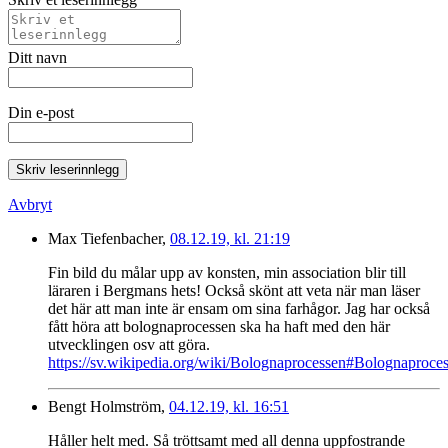
Ditt navn
Din e-post
Skriv leserinnlegg
Avbryt
Max Tiefenbacher,
08.12.19, kl. 21:19
Fin bild du målar upp av konsten, min association blir till
läraren i Bergmans hets! Också skönt att veta när man läser
det här att man inte är ensam om sina farhågor. Jag har också
fått höra att bolognaprocessen ska ha haft med den här
utvecklingen osv att göra.
https://sv.wikipedia.org/wiki/Bolognaprocessen#Bolognaproce
Bengt Holmström,
04.12.19, kl. 16:51
Håller helt med. Så tröttsamt med all denna uppfostrande