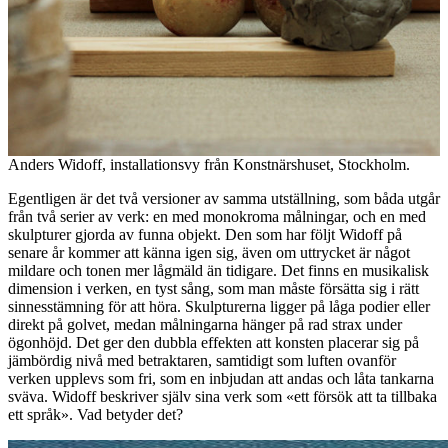
Anders Widoff, installationsvy från Konstnärshuset, Stockholm.
Egentligen är det två versioner av samma utställning, som båda utgår
från två serier av verk: en med monokroma målningar, och en med
skulpturer gjorda av funna objekt. Den som har följt Widoff på
senare år kommer att känna igen sig, även om uttrycket är något
mildare och tonen mer lågmäld än tidigare. Det finns en musikalisk
dimension i verken, en tyst sång, som man måste försätta sig i rätt
sinnesstämning för att höra. Skulpturerna ligger på låga podier eller
direkt på golvet, medan målningarna hänger på rad strax under
ögonhöjd. Det ger den dubbla effekten att konsten placerar sig på
jämbördig nivå med betraktaren, samtidigt som luften ovanför
verken upplevs som fri, som en inbjudan att andas och låta tankarna
sväva. Widoff beskriver själv sina verk som «ett försök att ta tillbaka
ett språk». Vad betyder det?