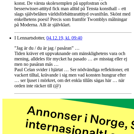
konst. De värsta skolexemplen på uppfostran och
besserwisser-attityd fick man alltid på Tensta konsthall – ett
slags självbelåten världsförbättrarattityd ovanifrån. Skönt med
enkelhetens poesi! Precis som framför Twomblys målningar
på Moderna. Allt är självklart.
I Lennartsdotter,
04.12.19, kl. 09:40
”Jag är du / du är jag / pasáran” …
Tiden kräver ett uppvaknande om mänsklighetens vara och
mening, alldeles för mycket ha pasado … av misstag eller ej
men no pasáran más …
Paul Celan svider i hjärtat … Ser nödvändiga reflektioner, ett
vackert tilltal, krävande i sig men vad konsten hungrar efter
… ser ljuset i mörkret, om det enkla tillåts sägas här … när
orden inte räcker till (@)