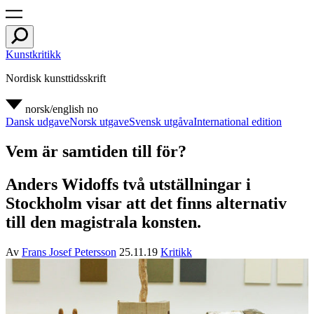
Kunstkritikk
Nordisk kunsttidsskrift
norsk/english
no
Dansk udgave
Norsk utgave
Svensk utgåva
International edition
Vem är samtiden till för?
Anders Widoffs två utställningar i
Stockholm visar att det finns alternativ
till den magistrala konsten.
Av
Frans Josef Petersson
25.11.19
Kritikk