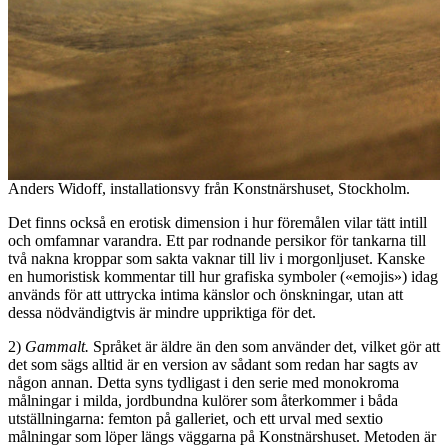
Anders Widoff, installationsvy från Konstnärshuset, Stockholm.
Det finns också en erotisk dimension i hur föremålen vilar tätt intill
och omfamnar varandra. Ett par rodnande persikor för tankarna till
två nakna kroppar som sakta vaknar till liv i morgonljuset. Kanske
en humoristisk kommentar till hur grafiska symboler («emojis») idag
används för att uttrycka intima känslor och önskningar, utan att
dessa nödvändigtvis är mindre uppriktiga för det.
2)
Gammalt.
Språket är äldre än den som använder det, vilket gör att
det som sägs alltid är en version av sådant som redan har sagts av
någon annan. Detta syns tydligast i den serie med monokroma
målningar i milda, jordbundna kulörer som återkommer i båda
utställningarna: femton på galleriet, och ett urval med sextio
målningar som löper längs väggarna på Konstnärshuset. Metoden är