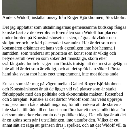
Anders Widoff, installationsvy från Roger Björkholmen, Stockholm.
Det jag uppfattar som utställningarnas gemensamma budskap fångas
kanske bäst av de överblivna föremålen som Widoff har placerat
under borden på Konstnärshuset: en sten, några arkivlådor och
skulpturer och tre kärl placerade i varandra. Här är det som om
konstnären erkänner att hans verk egentligen inte hör hemma i
samtiden, som tenderar att prioritera en konst som är viktig och
betydelsefull över en som söker det mänskliga, sköra eller
svårfångade. Indirekt säger han förstås trotsigt att det mest angelägna
inte alltid är det som är viktigt, och att det språk han söker i första
hand ska svara mot hans eget temperament, inte mot tidens anda.
En sak som slår mig på vägen mellan Galleri Roger Björkholmen
och Konstnärshuset är att de ligger vid två platser som är starkt
förknippade med den politiska och ekonomiska makten: Rosenbad
och Stureplan. Kanske är det därför Widoff som har velat upprepa
«no pasarán» i båda utställningarna, för att markera att de sfärerna
inte ska ha tillträde till en konst som föredrar ett mer jämlikt ideal än
det som utmärker ekonomin och politiken idag. Det viktiga är att det
är en gräns som går
i
utställningen, inte utanför den. Vilket är ett
annat sätt att säga att gränsen dras i språket, och att det Widoff vill ta