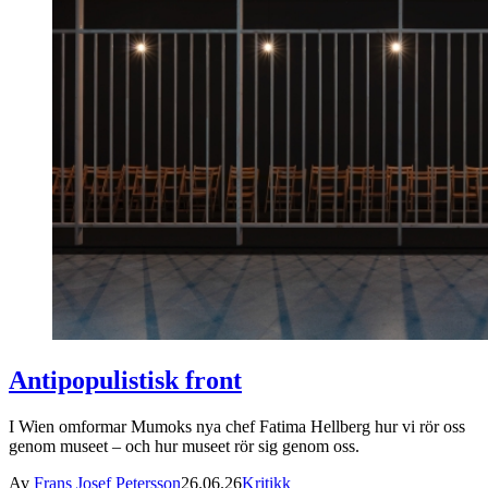
Antipopulistisk front
I Wien omformar Mumoks nya chef Fatima Hellberg hur vi rör oss
genom museet – och hur museet rör sig genom oss.
Av
Frans Josef Petersson
26.06.26
Kritikk