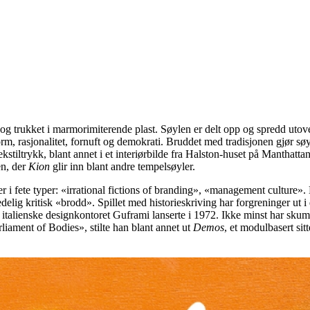
g trukket i marmorimiterende plast. Søylen er delt opp og spredd utov
, rasjonalitet, fornuft og demokrati. Bruddet med tradisjonen gjør søyle
 tekstiltrykk, blant annet i et interiørbilde fra Halston-huset på Mantha
en, der
Kion
glir inn blant andre tempelsøyler.
r i fete typer: «irrational fictions of branding», «management culture».
elig kritisk «brodd». Spillet med historieskriving har forgreninger ut i 
italienske designkontoret Guframi lanserte i 1972. Ikke minst har sku
ment of Bodies», stilte han blant annet ut
Demos
, et modulbasert s