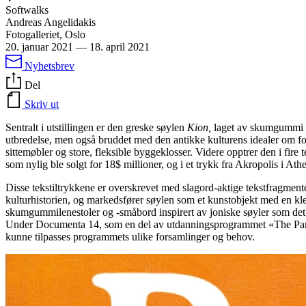
Softwalks
Andreas Angelidakis
Fotogalleriet, Oslo
20. januar 2021
—
18. april 2021
Nyhetsbrev
Del
Skriv ut
Sentralt i utstillingen er den greske søylen
Kion,
laget av skumgummi o
utbredelse, men også bruddet med den antikke kulturens idealer om form
sittemøbler og store, fleksible byggeklosser. Videre opptrer den i fire
som nylig ble solgt for 18$ millioner, og i et trykk fra Akropolis i Ath
Disse tekstiltrykkene er overskrevet med slagord-aktige tekstfragmente
kulturhistorien, og markedsfører søylen som et kunstobjekt med en kled
skumgummilenestoler og -småbord inspirert av joniske søyler som det 
Under Documenta 14, som en del av utdanningsprogrammet «The Parlia
kunne tilpasses programmets ulike forsamlinger og behov.