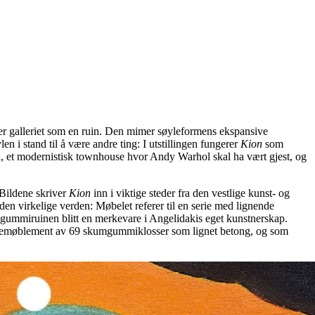
er galleriet som en ruin. Den mimer søyleformens ekspansive
n i stand til å være andre ting: I utstillingen fungerer
Kion
som
ttan, et modernistisk townhouse hvor Andy Warhol skal ha vært gjest, og
 Bildene skriver
Kion
inn i viktige steder fra den vestlige kunst- og
den virkelige verden: Møbelet referer til en serie med lignende
mgummiruinen blitt en merkevare i Angelidakis eget kunstnerskap.
ittemøblement av 69 skumgummiklosser som lignet betong, og som