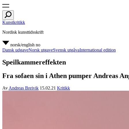
Kunstkritikk
Nordisk kunsttidsskrift
norsk/english
no
Dansk udgave
Norsk utgave
Svensk utgåva
International edition
Speilkammereffekten
Fra sofaen sin i Athen pumper Andreas An
Av
Andreas Breivik
15.02.21
Kritikk