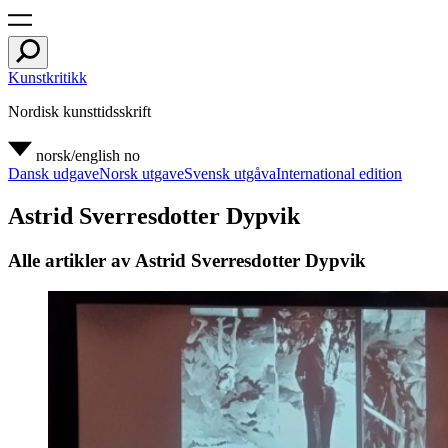
Kunstkritikk
Nordisk kunsttidsskrift
norsk/english
no
Dansk udgave
Norsk utgave
Svensk utgåva
International edition
Astrid Sverresdotter Dypvik
Alle artikler av Astrid Sverresdotter Dypvik