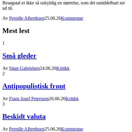
Besøgstal er ikke så uskyldig en størrelse, som det umiddelbart ser
ud til.
Av
Pernille Albrethsen
25.06.26
Kommentar
Mest lest
1
Små gleder
Av
Stian Gabrielsen
24.06.26
Kritikk
2
Antipopulistisk front
Av
Frans Josef Petersson
26.06.26
Kritikk
3
Beskidt valuta
Av
Pernille Albrethsen
25.06.26
Kommentar