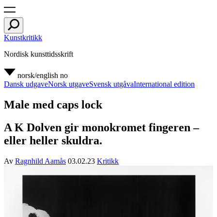
Kunstkritikk
Nordisk kunsttidsskrift
norsk/english
no
Dansk udgave
Norsk utgave
Svensk utgåva
International edition
Male med caps lock
A K Dolven gir monokromet fingeren –
eller heller skuldra.
Av
Ragnhild Aamås
03.02.23
Kritikk