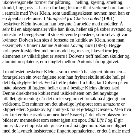
ukonvensjonelle former for påføring – helling, kjøring, smelting,
skudd, hugg osv. – har en for lang historie til at verkene bare kan ses
i samtale med Yves Klein, som utstillingsteksten nevner, men han er
en åpenbar referanse. I
Manifestet fra Chelsea hotell
(1961)
beskriver Klein hvordan han begynte å arbeide med modeller. Å
selv bli en aksjonsmaler ville han ikke, heller stå på sober avstand og
orkestrere bevegelsene til sine «levende pensler», som selvsagt var
kvinner. Dolven kan sies å fortsette en kritikk av Klein, som man
eksempelvis finner i Janine Antonis
Loving care
(1993). Begge
kollapser forskjellen mellom modell og mester, likevel tror jeg
elementet av vilkårlighet er større i Dolvens treff mellom skulder og
aluminiumsplatene, enn i møtet mellom Antonis hår og gulvet.
I manifestet beskriver Klein – som mente å ha signert himmelen –
forargrelsen sin over fuglene som han fryktet skulle stikke hull på
det blå, skyløse feltet. Ved å treffe platen fra lufta, tar Dolven på en
måte plassen til fuglene heller enn å bestige Kleins dirigentstol.
Denne direktheten koblet med usikkerheten om det nøyaktige
utfallet, gir mening når det dreier seg om et forsøk på å gjengi noe
voldsomt. Det minner om det uhørlige lydsporet som
amazone
er
klippet etter: Sjostakovitsj’ inntrykk fra et ødelagt Dresden. Men hva
konkret er dette «voldsomme» her? Svaret på det viker plassen for
bildet av mennesket som setter igjen sitt spor.
Still Life I
og
II
gir
inntrykk av et oppskrudd ønske om å nå igjennom: Sammenlignet
med de lavmælt insisterende fingertuppmaleriene, er det å male med