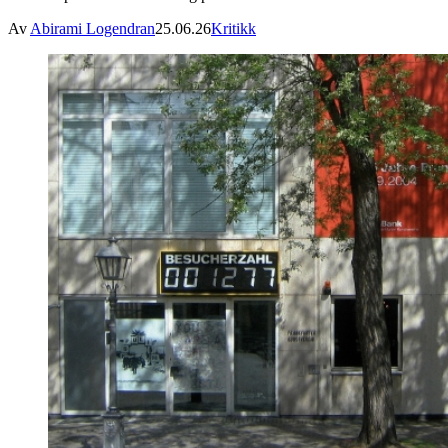
Av
Abirami Logendran
25.06.26
Kritikk