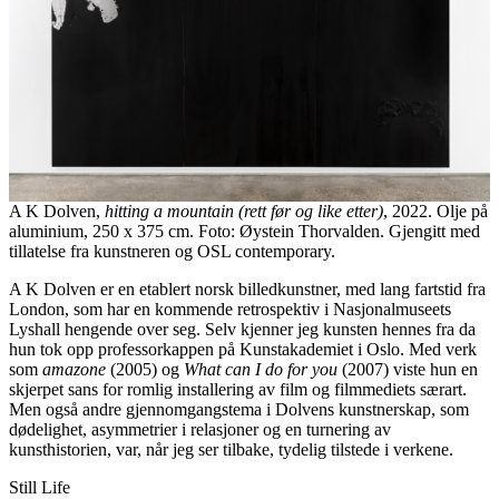
A K Dolven,
hitting a mountain (rett før og like etter)
,
2022. Olje på
aluminium, 250 x 375 cm. Foto: Øystein Thorvalden. Gjengitt med
tillatelse fra kunstneren og OSL contemporary.
A K Dolven er en etablert norsk billedkunstner, med lang fartstid fra
London, som har en kommende retrospektiv i Nasjonalmuseets
Lyshall hengende over seg. Selv kjenner jeg kunsten hennes fra da
hun tok opp professorkappen på Kunstakademiet i Oslo. Med verk
som
amazone
(2005) og
What can I do for you
(2007) viste hun en
skjerpet sans for romlig installering av film og filmmediets særart.
Men også andre gjennomgangstema i Dolvens kunstnerskap, som
dødelighet, asymmetrier i relasjoner og en turnering av
kunsthistorien, var, når jeg ser tilbake, tydelig tilstede i verkene.
Still Life