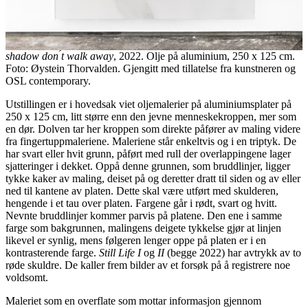
shadow don ́t walk away
, 2022. Olje på aluminium, 250 x 125 cm.
Foto: Øystein Thorvalden. Gjengitt med tillatelse fra kunstneren og
OSL contemporary.
Utstillingen er i hovedsak viet oljemalerier på aluminiumsplater på
250 x 125 cm, litt større enn den jevne menneskekroppen, mer som
en dør. Dolven tar her kroppen som direkte påfører av maling videre
fra fingertuppmaleriene. Maleriene står enkeltvis og i en triptyk. De
har svart eller hvit grunn, påført med rull der overlappingene lager
sjatteringer i dekket. Oppå denne grunnen, som bruddlinjer, ligger
tykke kaker av maling, deiset på og deretter dratt til siden og av eller
ned til kantene av platen. Dette skal være utført med skulderen,
hengende i et tau over platen. Fargene går i rødt, svart og hvitt.
Nevnte bruddlinjer kommer parvis på platene. Den ene i samme
farge som bakgrunnen, malingens deigete tykkelse gjør at linjen
likevel er synlig, mens følgeren lenger oppe på platen er i en
kontrasterende farge.
Still Life I
og
II
(begge 2022) har avtrykk av to
røde skuldre. De kaller frem bilder av et forsøk på å registrere noe
voldsomt.
Maleriet som en overflate som mottar informasjon gjennom