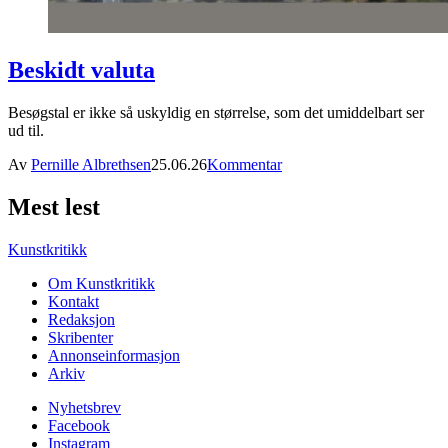
Beskidt valuta
Besøgstal er ikke så uskyldig en størrelse, som det umiddelbart ser
ud til.
Av
Pernille Albrethsen
25.06.26
Kommentar
Mest lest
Kunstkritikk
Om Kunstkritikk
Kontakt
Redaksjon
Skribenter
Annonseinformasjon
Arkiv
Nyhetsbrev
Facebook
Instagram