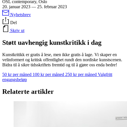
OSL contemporary, Oslo
20. januar 2023
—
25. februar 2023
Nyhetsbrev
Del
Skriv ut
Støtt uavhengig kunstkritikk i dag
Kunstkritikk er gratis å lese, men ikke gratis å lage. Vi skaper en
velinformert og kritisk offentlighet rundt den nordiske kunstscenen.
Bidra til å sikre tidsskriftets fremtid og til å gjøre oss enda bedre!
50 kr per måned
100 kr per måned
250 kr per måned
Valgfritt
engangsbeløp
Relaterte artikler