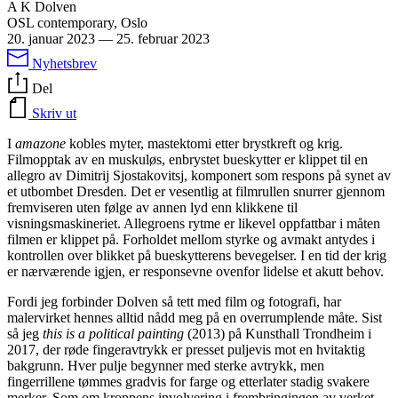
A K Dolven
OSL contemporary, Oslo
20. januar 2023
—
25. februar 2023
Nyhetsbrev
Del
Skriv ut
I
amazone
kobles myter, mastektomi etter brystkreft og krig.
Filmopptak av en muskuløs, enbrystet bueskytter er klippet til en
allegro av Dimitrij Sjostakovitsj, komponert som respons på synet av
et utbombet Dresden. Det er vesentlig at filmrullen snurrer gjennom
fremviseren uten følge av annen lyd enn klikkene til
visningsmaskineriet. Allegroens rytme er likevel oppfattbar i måten
filmen er klippet på. Forholdet mellom styrke og avmakt antydes i
kontrollen over blikket på bueskytterens bevegelser. I en tid der krig
er nærværende igjen, er responsevne ovenfor lidelse et akutt behov.
Fordi jeg forbinder Dolven så tett med film og fotografi, har
malervirket hennes alltid nådd meg på en overrumplende måte. Sist
så jeg
this is a political painting
(2013) på Kunsthall Trondheim i
2017, der røde fingeravtrykk er presset puljevis mot en hvitaktig
bakgrunn. Hver pulje begynner med sterke avtrykk, men
fingerrillene tømmes gradvis for farge og etterlater stadig svakere
merker. Som om kroppens involvering i frembringingen av verket