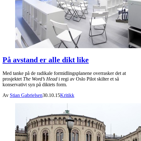
På avstand er alle dikt like
Med tanke på de radikale formidlingsplanene overrasker det at
prosjektet
The Word’s Head
i regi av Oslo Pilot skilter et så
konservativt syn på diktets form.
Av
Stian Gabrielsen
30.10.15
Kritikk