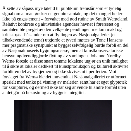
Å sette av såpass mye taletid til publikum fremstår som et tydelig
signal om at man ønsker en genuin samtale, og det manglet heller
ikke på engasjement – forvaltet med god rutine av Smith Wergeland.
Relativt konkrete og aktivistiske agendaer havnet i førersetet og
samtalen ble preget av den velkjente pendlingen mellom makt og
kritisk røst. Påstander om at flyttingen av Nasjonalgalleriet (et
tilbakevendende tema) utgjorde et tyveri møttes av Tone Hansens
mer pragmatiske synspunkt at bygget selvfølgelig burde forbli en del
av Nasjonalmuseets bygningsmasse, men at kunstkonservatoriske
hensyn nødvendiggjorde flytting av samlingen. Johanne Nordby
Wernø foreslo at disse snart tomme lokalene utgjør en unik mulighet
til å sikre at lokaler dedikert til kunstproduksjon og kulturell aktivitet
forblir en del av bykjernen og ikke skvises ut i periferien. Mot
forslaget fra Wernø ble det innvendt at Nasjonalgalleriet er utformet
spesielt med tanke på visning av malerier, samt har et eget glyptotek
for skulpturer, og dermed ikke lar seg anvende til andre formål uten
at det går på bekostning av byggets integritet.