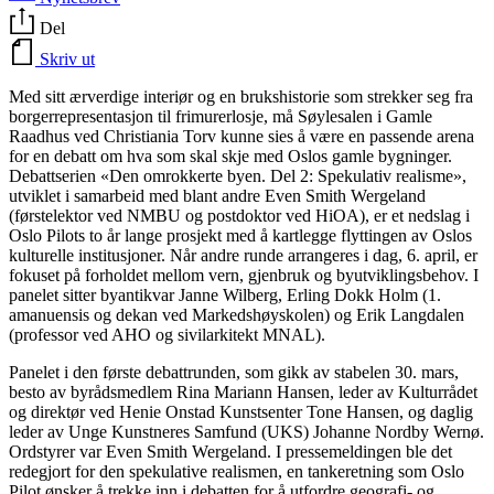
Del
Skriv ut
Med sitt ærverdige interiør og en brukshistorie som strekker seg fra
borgerrepresentasjon til frimurerlosje, må Søylesalen i Gamle
Raadhus ved Christiania Torv kunne sies å være en passende arena
for en debatt om hva som skal skje med Oslos gamle bygninger.
Debattserien «Den omrokkerte byen. Del 2: Spekulativ realisme»,
utviklet i samarbeid med blant andre Even Smith Wergeland
(førstelektor ved NMBU og postdoktor ved HiOA), er et nedslag i
Oslo Pilots to år lange prosjekt med å kartlegge flyttingen av Oslos
kulturelle institusjoner. Når andre runde arrangeres i dag, 6. april, er
fokuset på forholdet mellom vern, gjenbruk og byutviklingsbehov. I
panelet sitter byantikvar Janne Wilberg, Erling Dokk Holm (1.
amanuensis og dekan ved Markedshøyskolen) og Erik Langdalen
(professor ved AHO og sivilarkitekt MNAL).
Panelet i den første debattrunden, som gikk av stabelen 30. mars,
besto av byrådsmedlem Rina Mariann Hansen, leder av Kulturrådet
og direktør ved Henie Onstad Kunstsenter Tone Hansen, og daglig
leder av Unge Kunstneres Samfund (UKS) Johanne Nordby Wernø.
Ordstyrer var Even Smith Wergeland. I pressemeldingen ble det
redegjort for den spekulative realismen, en tankeretning som Oslo
Pilot ønsker å trekke inn i debatten for å utfordre geografi- og