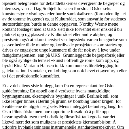
Spesielt betegnende for debattdeltakernes divergerende begreper og
interesser, var da Dag Solhjell fra salen foreslo at Oslos seks
kunstnerstyrte visningssteder burde samlokaliseres (formodentlig i et
av de tomme byggene) og at Kulturrådet, som ansvarlig for stedenes
støtteordninger, burde ta denne oppgaven. Nordby Wernø møtte
kontant forslaget med at UKS slett ikke forventet eller ønsket å bli
plukket opp og plassert av Kulturrådet eller andre aktører, og
presiserte også at «kunstnerstyrt visningssted» var en betegnelse som
passer bedre til de mindre og kortlivede prosjektene som startes og
drives av engasjerte unge kunstnere til de får nok av å leve under
fattigdomsgrensen, enn på UKS. Grunnleggende begrepsforskjeller
ble også synlige da temaet «kunst i offentlige rom» kom opp, og
byråd Rina Mariann Hansen trakk kommunens tilrettelegging for
gatekunst inn i samtalen, en kobling som nok hevet et øyenbryn eller
to i det profesjonelle kunstfeltet.
Et av debattens siste innlegg kom fra en representant for Oslo
guideforening: En appell om å verdsette byens mangfoldige
bygningsmasse, eksempelvis bygninger i unik Berlinsk stil, som
ikke lenger finnes i Berlin på grunn av bombing under krigen, for
kvalitetene de utgjør i seg selv. Mens innlegget befant seg langt fra
Oslo Pilots friske men noe opportune forsøk på å piffe opp
bevaringsdiskursen med tidsriktig filosofisk tankegods, var det
likevel nært det som muligens er prosjektets kjerneambisjon: Å
utfordre byplanleggingens instrumentelle standardperspektiver. Om