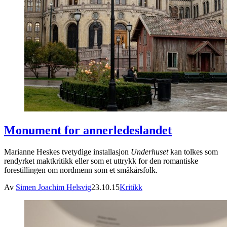
Monument for annerledeslandet
Marianne Heskes tvetydige installasjon
Underhuset
kan tolkes som
rendyrket maktkritikk eller som et uttrykk for den romantiske
forestillingen om nordmenn som et småkårsfolk.
Av
Simen Joachim Helsvig
23.10.15
Kritikk