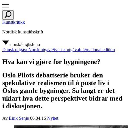
Kunstkritikk
Nordisk kunsttidsskrift
norsk/english
no
Dansk udgave
Norsk utgave
Svensk utgåva
International edition
Hva kan vi gjøre for bygningene?
Oslo Pilots debattserie bruker den
spekulative realismen til å puste liv i
Oslos gamle bygninger. Så langt er det
uklart hva dette perspektivet bidrar med
i diskusjonen.
Av
Eirik Senje
06.04.16
Nyhet