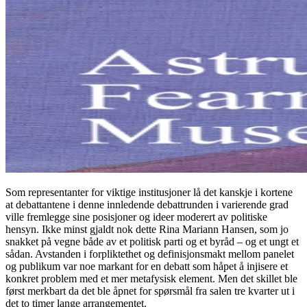
Som representanter for viktige institusjoner lå det kanskje i kortene
at debattantene i denne innledende debattrunden i varierende grad
ville fremlegge sine posisjoner og ideer moderert av politiske
hensyn. Ikke minst gjaldt nok dette Rina Mariann Hansen, som jo
snakket på vegne både av et politisk parti og et byråd – og et ungt et
sådan. Avstanden i forpliktethet og definisjonsmakt mellom panelet
og publikum var noe markant for en debatt som håpet å injisere et
konkret problem med et mer metafysisk element. Men det skillet ble
først merkbart da det ble åpnet for spørsmål fra salen tre kvarter ut i
det to timer lange arrangementet.