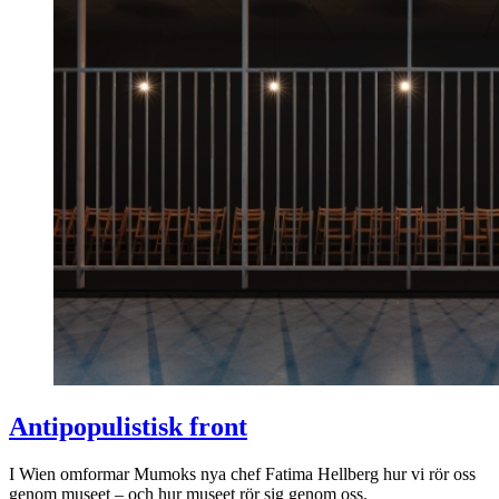
Antipopulistisk front
I Wien omformar Mumoks nya chef Fatima Hellberg hur vi rör oss
genom museet – och hur museet rör sig genom oss.