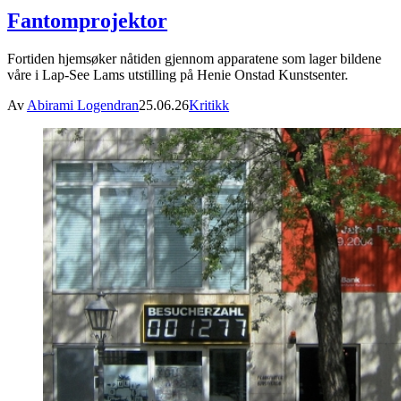
Fantomprojektor
Fortiden hjemsøker nåtiden gjennom apparatene som lager bildene
våre i Lap-See Lams utstilling på Henie Onstad Kunstsenter.
Av
Abirami Logendran
25.06.26
Kritikk