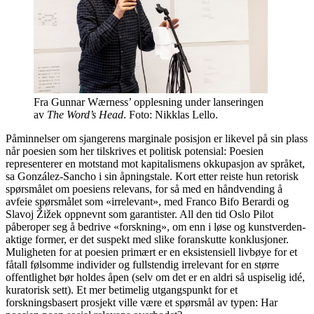
Fra Gunnar Wærness’ opplesning under lanseringen
av
The Word’s Head
. Foto: Nikklas Lello.
Påminnelser om sjangerens marginale posisjon er likevel på sin plass
når poesien som her tilskrives et politisk potensial: Poesien
representerer en motstand mot kapitalismens okkupasjon av språket,
sa González-Sancho i sin åpningstale. Kort etter reiste hun retorisk
spørsmålet om poesiens relevans, for så med en håndvending å
avfeie spørsmålet som «irrelevant», med Franco Bifo Berardi og
Slavoj Žižek oppnevnt som garantister. All den tid Oslo Pilot
påberoper seg å bedrive «forskning», om enn i løse og kunstverden-
aktige former, er det suspekt med slike foranskutte konklusjoner.
Muligheten for at poesien primært er en eksistensiell livbøye for et
fåtall følsomme individer og fullstendig irrelevant for en større
offentlighet bør holdes åpen (selv om det er en aldri så uspiselig idé,
kuratorisk sett). Et mer betimelig utgangspunkt for et
forskningsbasert prosjekt ville være et spørsmål av typen: Har