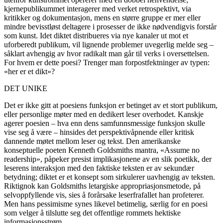
kjernepublikummet interagerer med verket retrospektivt, via
kritikker og dokumentasjon, mens en større gruppe er mer eller
mindre bevisstløst deltagere i prosesser de ikke nødvendigvis forstår
som kunst. Idet diktet distribueres via nye kanaler ut mot et
uforberedt publikum, vil lignende problemer uvegerlig melde seg –
såklart avhengig av hvor radikalt man går til verks i oversettelsen.
For hvem er dette poesi? Trenger man forpostfektninger av typen:
«her er et dikt»?
DET UNIKE
Det er ikke gitt at poesiens funksjon er betinget av et stort publikum,
eller personlige møter med en dedikert leser overhodet. Kanskje
agerer poesien – hva enn dens samfunnsmessige funksjon skulle
vise seg å være – hinsides det perspektivåpnende eller kritisk
dannende møtet mellom leser og tekst. Den amerikanske
konseptuelle poeten Kenneth Goldsmiths mantra, «Assume no
readership», påpeker presist implikasjonene av en slik poetikk, der
leserens interaksjon med den faktiske teksten er av sekundær
betydning; diktet er et konsept som sirkulerer uavhengig av teksten.
Riktignok kan Goldsmiths letargiske appropriasjonsmetode, på
selvoppfyllende vis, sies å forårsake leserfrafallet han profeterer.
Men hans pessimisme synes likevel betimelig, særlig for en poesi
som velger å tilslutte seg det offentlige rommets hektiske
informasjonsstrøm.