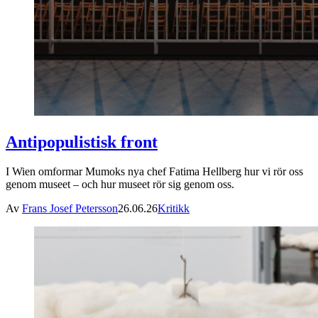
Antipopulistisk front
I Wien omformar Mumoks nya chef Fatima Hellberg hur vi rör oss
genom museet – och hur museet rör sig genom oss.
Av
Frans Josef Petersson
26.06.26
Kritikk