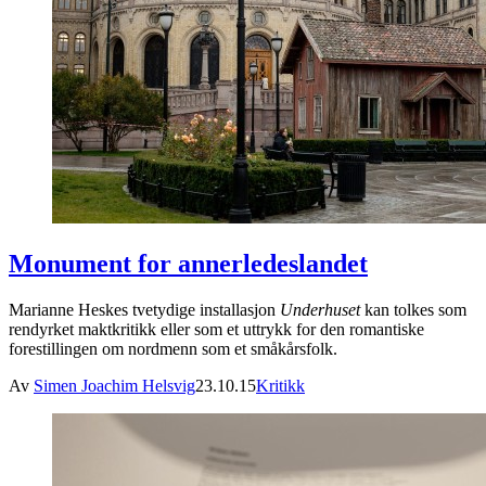
Monument for annerledeslandet
Marianne Heskes tvetydige installasjon
Underhuset
kan tolkes som
rendyrket maktkritikk eller som et uttrykk for den romantiske
forestillingen om nordmenn som et småkårsfolk.
Av
Simen Joachim Helsvig
23.10.15
Kritikk