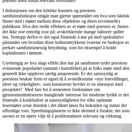
poesien noen sosial relevans overhodet?
I diskusjonen om den kritiske kunsten og poesiens
samfunnsfunksjon omgår man gjerne spørsmålet om hva som faktisk
finner sted i møtet mellom disse objektene og deres (eventuelle)
publikum. Hva den reelle effekten av et møte med poesien er, finnes
det ikke noe entydig svar på; avskrekkende mange faktorer spiller
inn. Nettopp derfor er det også fristende å øse på med spekulative
påstander om hvordan disse kulturuttrykkene ivaretar en funksjon av
prekær samfunnsmessig betydning, som for eksempel å holde
kapitalismen i tømme.
Uavhengig av hva slags effekt den har på samfunnet tyder poesiens
svinnende popularitet (unntatt i kunstfeltet) på at folks møte med den
generelt ikke oppleves særlig ansporende. Er det sannsynlig at
poesiens brukne form er egnet til å avstedkomme «nye forestillinger,
ideer og virkelighet», som kuratorene hevder er en intensjon med
prosjektet? Med fare for å sementere fordommer om
gjennomsnittsleserens manglende interesse for moderne lyrikk er det
fristende å konkludere at sannsynligheten for slike optimale
lesermøter avtar drastisk i det diktet løses fra boksiden og inntar det
offentlige rom. Spredningsplanene er ikke dermed å forakte; det som
savnes er en større vilje til å problematisere relevans og virkning.