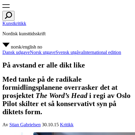
Kunstkritikk
Nordisk kunsttidsskrift
norsk/english
no
Dansk udgave
Norsk utgave
Svensk utgåva
International edition
På avstand er alle dikt like
Med tanke på de radikale
formidlingsplanene overrasker det at
prosjektet
The Word’s Head
i regi av Oslo
Pilot skilter et så konservativt syn på
diktets form.
Av
Stian Gabrielsen
30.10.15
Kritikk