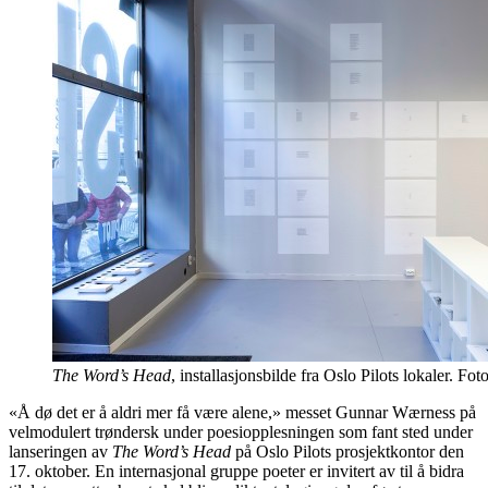
The Word’s Head
, installasjonsbilde fra Oslo Pilots lokaler. Fot
«Å dø det er å aldri mer få være alene,» messet Gunnar Wærness på
velmodulert trøndersk under poesiopplesningen som fant sted under
lanseringen av
The Word’s Head
på Oslo Pilots prosjektkontor den
17. oktober. En internasjonal gruppe poeter er invitert av til å bidra