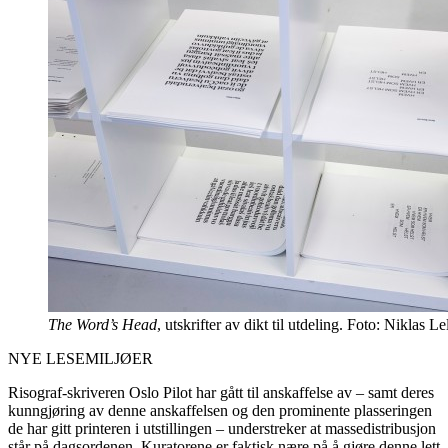
The Word’s Head
, utskrifter av dikt til utdeling. Foto: Niklas Le
NYE LESEMILJØER
Risograf-skriveren Oslo Pilot har gått til anskaffelse av – samt deres
kunngjøring av denne anskaffelsen og den prominente plasseringen
de har gitt printeren i utstillingen – understreker at massedistribusjon
står på dagsordenen. Kuratorene er faktisk nære på å gjøre denne lett