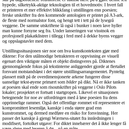
hypede, silketrykk-aktige teknologien til et hovedmotiv. I hvert fall
er printeren et mer effektivt blikkfang i utstillingen enn poesien;
ferske utskrifter fra den kommende antologien er printet på A3-ark,
de fleste med normalstor font, og hengt tett i tett på de lysegrå
veggene. De samme utskriftene lå også i bunker i noen lave hyller
man kunne forsyne seg fra. Under lanseringen var visstnok en
profesjonell plakatklistrer i tillegg i ferd med å dekke byens vegger
og oppslagstavler med dem.
Utstillingssituasjonen sier noe om hva kunstkonteksten gjør med
diktene: For den utålmodige betrakteren er oppvisning av visuell
egenart den viktigste måten et objekt distingveres på. Diktenes
gjennomgående fokus på tekstinterne anliggender gjorde at flertallet
forsvant motstandsløst i det større utstillingsarrangementet. Pyntelig
plassert midt på de overdimensjonerte arkene fungerer disse
uanselige tekst-øyene primært som
bilder
på dikt. Nå er ikke tanken
at poesien skal ende som risoutskrifter på veggene i Oslo Pilots
lokaler; prosjektet er fortsatt i startgropen. Likevel er situasjonen
betegnende for noe av utfordringen med å løse poesien fra dens
opprinnelige rammer. Også det offentlige rommet vil representere et
kompromittert lesemiljø, kanskje i enda større grad enn
kunstrommet, og dermed medføre en risiko for forsvinning. Her
passer det kanskje å gjengi Wærness-sitatet fra innledningen i
modifisert, fortolket utgave: For diktet innebærer det å ikke lenger få
være alene med leseren å dø – på en måte.