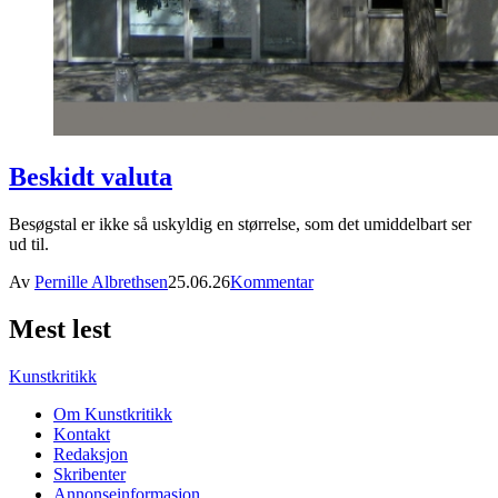
Beskidt valuta
Besøgstal er ikke så uskyldig en størrelse, som det umiddelbart ser
ud til.
Av
Pernille Albrethsen
25.06.26
Kommentar
Mest lest
Kunstkritikk
Om Kunstkritikk
Kontakt
Redaksjon
Skribenter
Annonseinformasjon