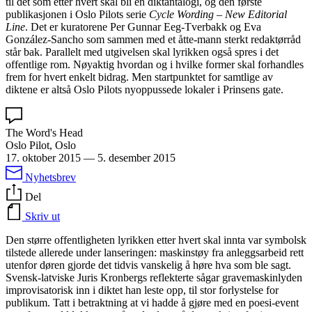
til det som etter hvert skal bli en diktantalogi, og den første
publikasjonen i Oslo Pilots serie
Cycle Wording – New Editorial
Line
. Det er kuratorene Per Gunnar Eeg-Tverbakk og Eva
González-Sancho som sammen med et åtte-mann sterkt redaktørråd
står bak. Parallelt med utgivelsen skal lyrikken også spres i det
offentlige rom. Nøyaktig hvordan og i hvilke former skal forhandles
frem for hvert enkelt bidrag. Men startpunktet for samtlige av
diktene er altså Oslo Pilots nyoppussede lokaler i Prinsens gate.
The Word's Head
Oslo Pilot, Oslo
17. oktober 2015
—
5. desember 2015
Nyhetsbrev
Del
Skriv ut
Den større offentligheten lyrikken etter hvert skal innta var symbolsk
tilstede allerede under lanseringen: maskinstøy fra anleggsarbeid rett
utenfor døren gjorde det tidvis vanskelig å høre hva som ble sagt.
Svensk-latviske Juris Kronbergs reflekterte sågar gravemaskinlyden
improvisatorisk inn i diktet han leste opp, til stor forlystelse for
publikum. Tatt i betraktning at vi hadde å gjøre med en poesi-event