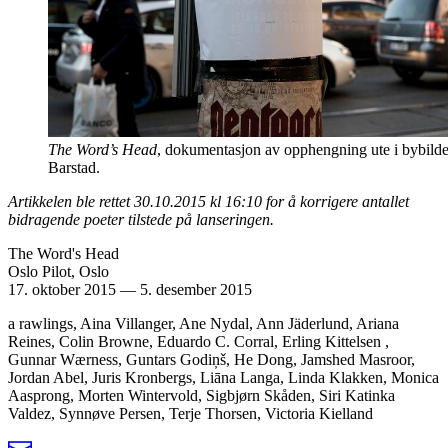
The Word’s Head
, dokumentasjon av opphengning ute i bybilde
Barstad.
Artikkelen ble rettet 30.10.2015 kl 16:10 for å korrigere antallet
bidragende poeter tilstede på lanseringen.
The Word's Head
Oslo Pilot, Oslo
17. oktober 2015
—
5. desember 2015
a rawlings, Aina Villanger, Ane Nydal, Ann Jäderlund, Ariana
Reines, Colin Browne, Eduardo C. Corral, Erling Kittelsen ,
Gunnar Wærness, Guntars Godiņš, He Dong, Jamshed Masroor,
Jordan Abel, Juris Kronbergs, Liāna Langa, Linda Klakken, Monica
Aasprong, Morten Wintervold, Sigbjørn Skåden, Siri Katinka
Valdez, Synnøve Persen, Terje Thorsen, Victoria Kielland