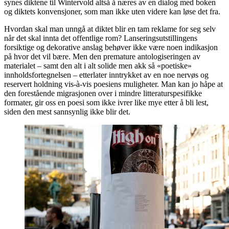
synes diktene til Wintervold altså å næres av en dialog med boken
og diktets konvensjoner, som man ikke uten videre kan løse det fra.
Hvordan skal man unngå at diktet blir en tam reklame for seg selv
når det skal innta det offentlige rom? Lanseringsutstillingens
forsiktige og dekorative anslag behøver ikke være noen indikasjon
på hvor det vil bære. Men den premature antologiseringen av
materialet – samt den alt i alt solide men akk så «poetiske»
innholdsfortegnelsen – etterlater inntrykket av en noe nervøs og
reservert holdning vis-à-vis poesiens muligheter. Man kan jo håpe at
den forestående migrasjonen over i mindre litteraturspesifikke
formater, gir oss en poesi som ikke ivrer like mye etter å bli lest,
siden den mest sannsynlig ikke blir det.