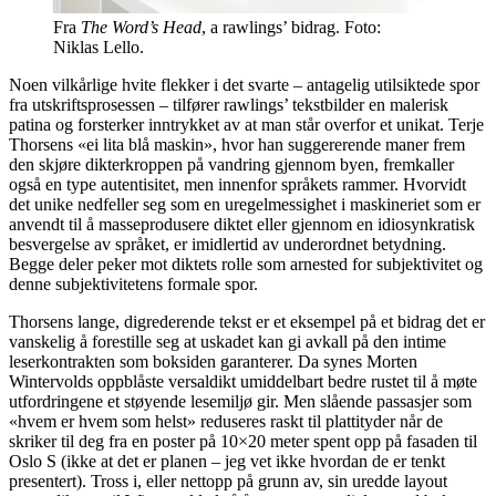
Fra
The Word’s Head
, a rawlings’ bidrag. Foto:
Niklas Lello.
Noen vilkårlige hvite flekker i det svarte – antagelig utilsiktede spor
fra utskriftsprosessen – tilfører rawlings’ tekstbilder en malerisk
patina og forsterker inntrykket av at man står overfor et unikat. Terje
Thorsens «ei lita blå maskin», hvor han suggererende maner frem
den skjøre dikterkroppen på vandring gjennom byen, fremkaller
også en type autentisitet, men innenfor språkets rammer. Hvorvidt
det unike nedfeller seg som en uregelmessighet i maskineriet som er
anvendt til å masseprodusere diktet eller gjennom en idiosynkratisk
besvergelse av språket, er imidlertid av underordnet betydning.
Begge deler peker mot diktets rolle som arnested for subjektivitet og
denne subjektivitetens formale spor.
Thorsens lange, digrederende tekst er et eksempel på et bidrag det er
vanskelig å forestille seg at uskadet kan gi avkall på den intime
leserkontrakten som boksiden garanterer. Da synes Morten
Wintervolds oppblåste versaldikt umiddelbart bedre rustet til å møte
utfordringene et støyende lesemiljø gir. Men slående passasjer som
«hvem er hvem som helst» reduseres raskt til plattityder når de
skriker til deg fra en poster på 10×20 meter spent opp på fasaden til
Oslo S (ikke at det er planen – jeg vet ikke hvordan de er tenkt
presentert). Tross i, eller nettopp på grunn av, sin uredde layout