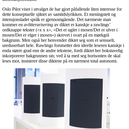
Oslo Pilot viser i utvalget de har gjort påfallende liten interesse for
dette konseptuelle sjiktet av samtidslyrikken. Et meningstett og
intensjonsladet språk er gjennomgående. Det nærmeste man
kommer en
avlitterarisering
av diktet er kanskje a rawlings’
ordknappe tekster («x x x», «Det er ugler i mosen/Det er ulver i
mosen/Det er elger i mosen») skrevet i svart på en mørkgrå
bakgrunn. Men også her henvender diktet seg som et sensuelt,
ureduserbart hele. Rawlings forutsetter den ideelle leseren kanskje i
enda større grad enn de andre tekstene, fordi diktet her bokstavelig
inkorporerer bakgrunnen sin; ved å ta med seg horisonten de skal
leses mot, insisterer disse diktene på en nærmest total autonomi.