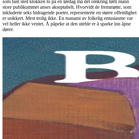
som fant sted klokken to på en lørdag må det omkring førti mann
store publikummet anses akseptabelt. Hvorvidt de fremmøtte, som
inkluderte seks bidragende poeter, representerte en større offentlighet
er usikkert. Mest trolig ikke. En tsunami av folkelig entusiasme var
vel heller ikke ventet. Å påpeke at den uteble er å sparke inn åpne
dører.