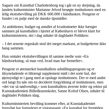
Sagaen om Kunsthal Charlottenborg tog i går en ny drejning, da
landets kulturminister Marianne Jelved besøgte institutionen med en
årlig ekstrabevilling på DKK 600.000 i håndtasken. Pengene er
fundet i en pulje med de danske tipsmidler.
At ambitioner, budget og antallet af kvadratmeter ikke hænger
sammen på kunsthallen i hjertet af København er blevet klart for
kulturministeren, der i dag udtaler til dagbladet Politiken:
– I det seneste regnskab stod det meget markant, at budgetterne ikke
hang sammen.
Hun omtaler ekstrabevillingen til samme medie som «En
håndsrækning, så man ved, hvad man har fremefter».
Pengene er øremærket kunsthallens udstillingsprogram og er
tilsyneladende et tiltrængt supplement midt i det sorte hul, der
øjensynligt er i gang med at opsluge institutionen. Der er med andre
ord langt fra tale om en decideret forgyldning af institutionen, men
«det var så nødvendigt,» som kunsthallens øverste leder og rektor på
Kunstakademiets Billedkunstskoler, Sanne Kofod Olsen, udtaler til
dagbladet Politiken idag.
Kulturministeriets bevilling kommer efter, at Kunstakademiet
fornyligt har formuleret et visionspapir «En kunsthal for fremtiden.