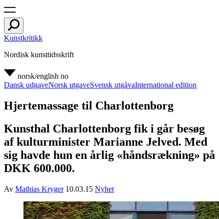
Kunstkritikk
Nordisk kunsttidsskrift
norsk/english
no
Dansk udgave
Norsk utgave
Svensk utgåva
International edition
Hjertemassage til Charlottenborg
Kunsthal Charlottenborg fik i går besøg
af kulturminister Marianne Jelved. Med
sig havde hun en årlig «håndsrækning» på
DKK 600.000.
Av
Mathias Kryger
10.03.15
Nyhet