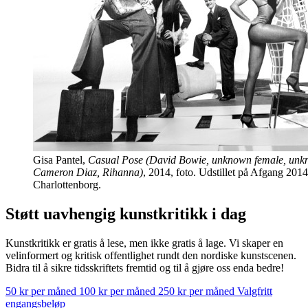
Gisa Pantel,
Casual Pose (David Bowie, unknown female, unk
Cameron Diaz, Rihanna)
, 2014, foto. Udstillet på Afgang 201
Charlottenborg.
Støtt uavhengig kunstkritikk i dag
Kunstkritikk er gratis å lese, men ikke gratis å lage. Vi skaper en
velinformert og kritisk offentlighet rundt den nordiske kunstscenen.
Bidra til å sikre tidsskriftets fremtid og til å gjøre oss enda bedre!
50 kr per måned
100 kr per måned
250 kr per måned
Valgfritt
engangsbeløp