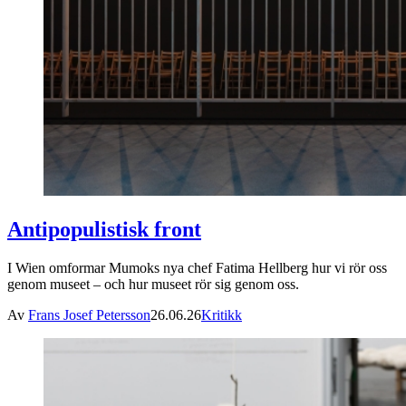
Antipopulistisk front
I Wien omformar Mumoks nya chef Fatima Hellberg hur vi rör oss
genom museet – och hur museet rör sig genom oss.
Av
Frans Josef Petersson
26.06.26
Kritikk