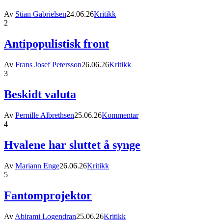
Av
Stian Gabrielsen
24.06.26
Kritikk
2
Antipopulistisk front
Av
Frans Josef Petersson
26.06.26
Kritikk
3
Beskidt valuta
Av
Pernille Albrethsen
25.06.26
Kommentar
4
Hvalene har sluttet å synge
Av
Mariann Enge
26.06.26
Kritikk
5
Fantomprojektor
Av
Abirami Logendran
25.06.26
Kritikk