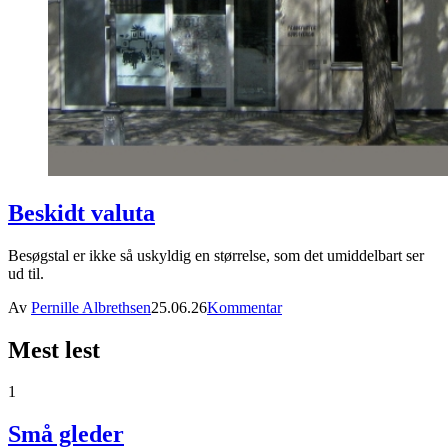
Beskidt valuta
Besøgstal er ikke så uskyldig en størrelse, som det umiddelbart ser
ud til.
Av
Pernille Albrethsen
25.06.26
Kommentar
Mest lest
1
Små gleder