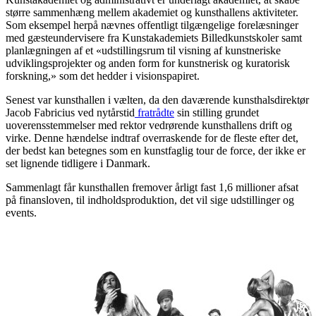
større sammenhæng mellem akademiet og kunsthallens aktiviteter.
Som eksempel herpå nævnes offentligt tilgængelige forelæsninger
med gæsteundervisere fra Kunstakademiets Billedkunstskoler samt
planlægningen af et «udstillingsrum til visning af kunstneriske
udviklingsprojekter og anden form for kunstnerisk og kuratorisk
forskning,» som det hedder i visionspapiret.
Senest var kunsthallen i vælten, da den daværende kunsthalsdirektør
Jacob Fabricius ved nytårstid
fratrådte
sin stilling grundet
uoverensstemmelser med rektor vedrørende kunsthallens drift og
virke. Denne hændelse indtraf overraskende for de fleste efter det,
der bedst kan betegnes som en kunstfaglig tour de force, der ikke er
set lignende tidligere i Danmark.
Sammenlagt får kunsthallen fremover årligt fast 1,6 millioner afsat
på finansloven, til indholdsproduktion, det vil sige udstillinger og
events.