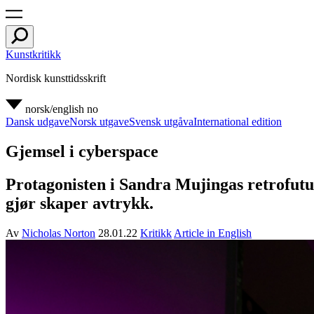
Kunstkritikk
Nordisk kunsttidsskrift
norsk/english
no
Dansk udgave
Norsk utgave
Svensk utgåva
International edition
Gjemsel i cyberspace
Protagonisten i Sandra Mujingas retrofutur
gjør skaper avtrykk.
Av
Nicholas Norton
28.01.22
Kritikk
Article in English