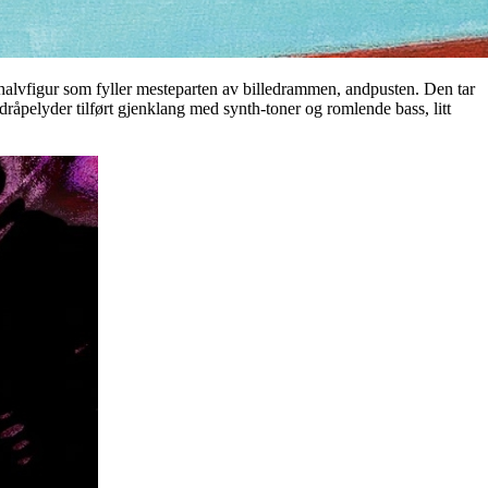
halvfigur som fyller mesteparten av billedrammen, andpusten. Den tar
åpelyder tilført gjenklang med synth-toner og romlende bass, litt