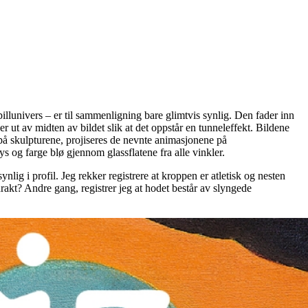
pillunivers – er til sammenligning bare glimtvis synlig. Den fader inn
r ut av midten av bildet slik at det oppstår en tunneleffekt. Bildene
 på skulpturene, projiseres de nevnte animasjonene på
 og farge blø gjennom glassflatene fra alle vinkler.
ig i profil. Jeg rekker registrere at kroppen er atletisk og nesten
rakt? Andre gang, registrer jeg at hodet består av slyngede