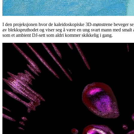
I den projeksjonen hvor de kaleidoskopiske 3D-mønstrene beveger seg 
av blekkspruthodet og viser seg å være en ung svart mann med smalt a
som et ambient DJ-sett som aldri kommer skikkelig i gang.