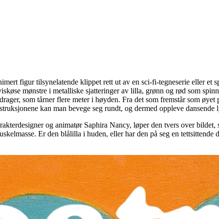
rt figur tilsynelatende klippet rett ut av en sci-fi-tegneserie eller et s
iskøse mønstre i metalliske sjatteringer av lilla, grønn og rød som spinne
 drager, som tårner flere meter i høyden. Fra det som fremstår som øyet
nstruksjonene kan man bevege seg rundt, og dermed oppleve dansende lys
terdesigner og animatør Saphira Nancy, løper den tvers over bildet, synl
lmasse. Er den blålilla i huden, eller har den på seg en tettsittende d