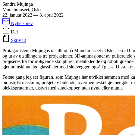
Sandra Mujinga
Munchmuseet, Oslo
22. januar 2022
—
3. april 2022
Nyhetsbrev
Del
Skriv ut
Protagonisten i Mujingas utstilling på Munchmuseet i Oslo – en 2D-anime
og ut av utstillingens tre projeksjoner, 3D-animasjoner av pulserende v
projiseres fra foruroligende skulpturer, metallkledde og robotlignende
gjennomskinnelige glassflater med sidevegger, også i glass. Disse ko
Første gang jeg ser figuren, som Mujinga har utviklet sammen med karak
monstrøst maskulin, preget av bulende, overmenneskelige mengder muske
blekksprutarmer, utstyrt med sugekopper, uten øyne eller munn.