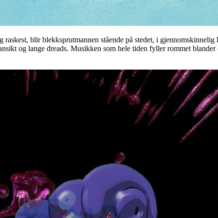
raskest, blir blekksprutmannen stående på stedet, i gjennomskinnelig 
nsikt og lange dreads. Musikken som hele tiden fyller rommet blander dr