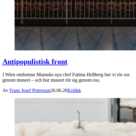
Antipopulistisk front
I Wien omformar Mumoks nya chef Fatima Hellberg hur vi rör oss
genom museet – och hur museet rör sig genom oss.
Av
Frans Josef Petersson
26.06.26
Kritikk