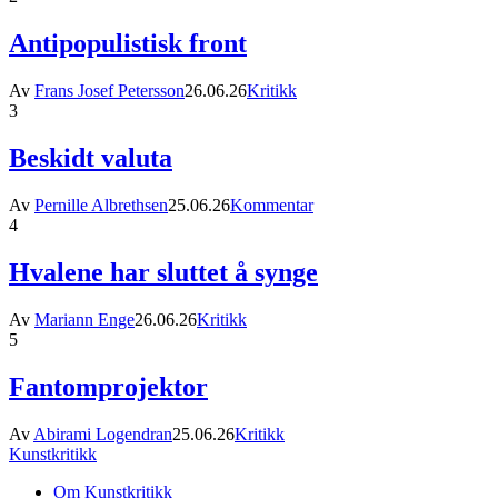
Antipopulistisk front
Av
Frans Josef Petersson
26.06.26
Kritikk
3
Beskidt valuta
Av
Pernille Albrethsen
25.06.26
Kommentar
4
Hvalene har sluttet å synge
Av
Mariann Enge
26.06.26
Kritikk
5
Fantomprojektor
Av
Abirami Logendran
25.06.26
Kritikk
Kunstkritikk
Om Kunstkritikk