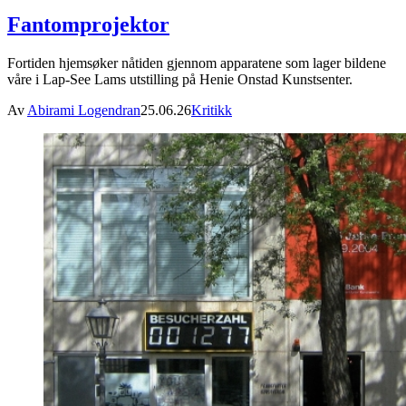
Fantomprojektor
Fortiden hjemsøker nåtiden gjennom apparatene som lager bildene
våre i Lap-See Lams utstilling på Henie Onstad Kunstsenter.
Av
Abirami Logendran
25.06.26
Kritikk