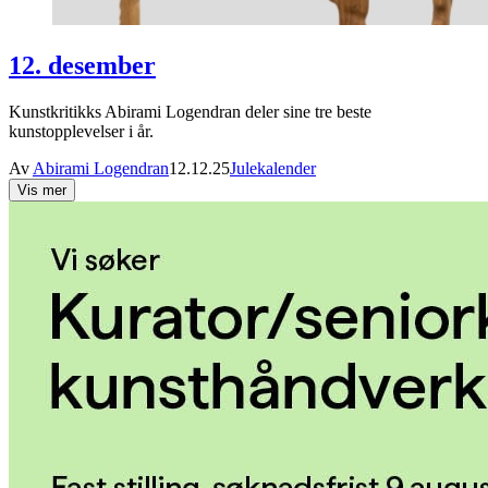
12. desember
Kunstkritikks Abirami Logendran deler sine tre beste
kunstopplevelser i år.
Av
Abirami Logendran
12.12.25
Julekalender
Vis mer