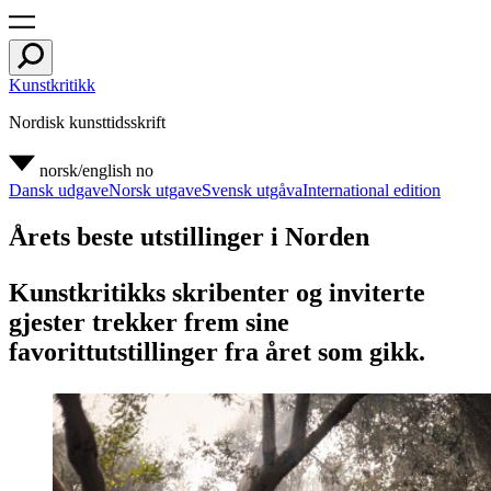
Kunstkritikk
Nordisk kunsttidsskrift
norsk/english
no
Dansk udgave
Norsk utgave
Svensk utgåva
International edition
Årets beste utstillinger i Norden
Kunstkritikks skribenter og inviterte
gjester trekker frem sine
favorittutstillinger fra året som gikk.