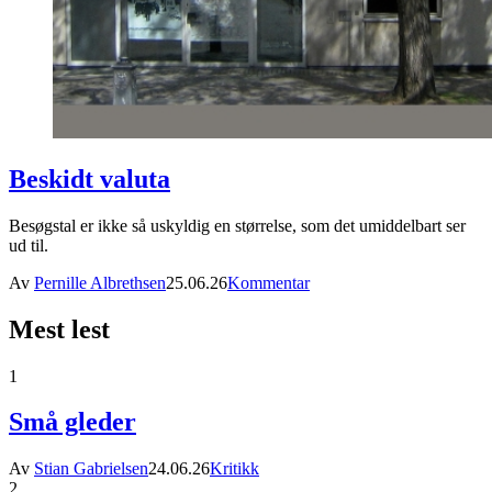
Beskidt valuta
Besøgstal er ikke så uskyldig en størrelse, som det umiddelbart ser
ud til.
Av
Pernille Albrethsen
25.06.26
Kommentar
Mest lest
1
Små gleder
Av
Stian Gabrielsen
24.06.26
Kritikk
2