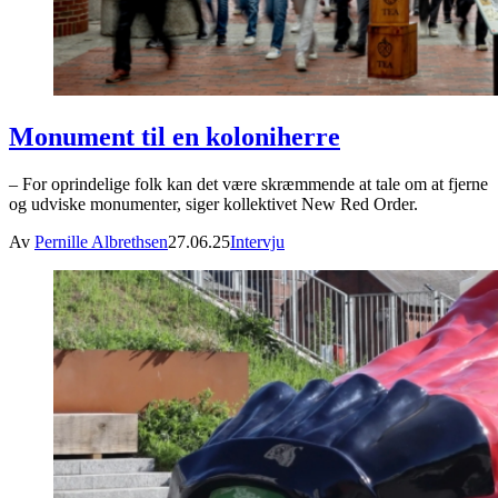
Monument til en koloniherre
– For oprindelige folk kan det være skræmmende at tale om at fjerne
og udviske monumenter, siger kollektivet New Red Order.
Av
Pernille Albrethsen
27.06.25
Intervju