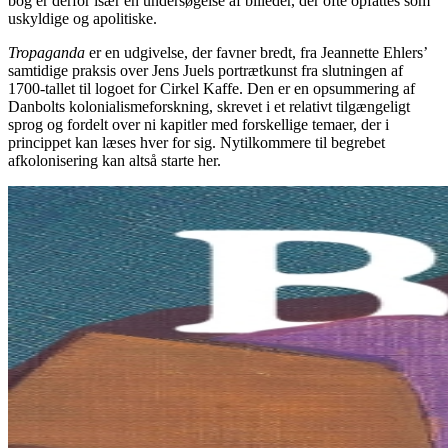
bog er derfor især en undersøgelse af billeder, der ofte opfattes som
uskyldige og apolitiske.
Tropaganda
er en udgivelse, der favner bredt, fra Jeannette Ehlers’
samtidige praksis over Jens Juels portrætkunst fra slutningen af
1700-tallet til logoet for Cirkel Kaffe. Den er en opsummering af
Danbolts kolonialismeforskning, skrevet i et relativt tilgængeligt
sprog og fordelt over ni kapitler med forskellige temaer, der i
princippet kan læses hver for sig. Nytilkommere til begrebet
afkolonisering kan altså starte her.