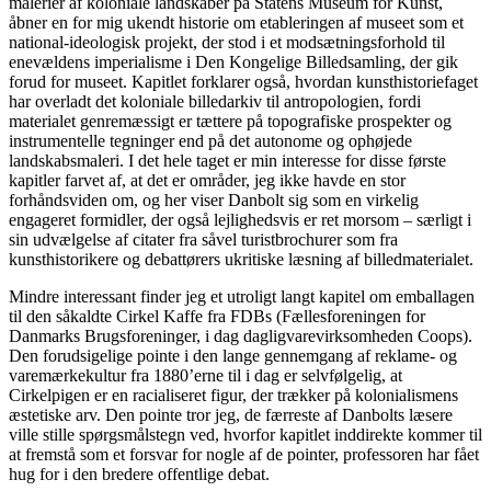
malerier af koloniale landskaber på Statens Museum for Kunst,
åbner en for mig ukendt historie om etableringen af museet som et
national-ideologisk projekt, der stod i et modsætningsforhold til
enevældens imperialisme i Den Kongelige Billedsamling, der gik
forud for museet. Kapitlet forklarer også, hvordan kunsthistoriefaget
har overladt det koloniale billedarkiv til antropologien, fordi
materialet genremæssigt er tættere på topografiske prospekter og
instrumentelle tegninger end på det autonome og ophøjede
landskabsmaleri. I det hele taget er min interesse for disse første
kapitler farvet af, at det er områder, jeg ikke havde en stor
forhåndsviden om, og her viser Danbolt sig som en virkelig
engageret formidler, der også lejlighedsvis er ret morsom – særligt i
sin udvælgelse af citater fra såvel turistbrochurer som fra
kunsthistorikere og debattørers ukritiske læsning af billedmaterialet.
Mindre interessant finder jeg et utroligt langt kapitel om emballagen
til den såkaldte Cirkel Kaffe fra FDBs (Fællesforeningen for
Danmarks Brugsforeninger, i dag dagligvarevirksomheden Coops).
Den forudsigelige pointe i den lange gennemgang af reklame- og
varemærkekultur fra 1880’erne til i dag er selvfølgelig, at
Cirkelpigen er en racialiseret figur, der trækker på kolonialismens
æstetiske arv. Den pointe tror jeg, de færreste af Danbolts læsere
ville stille spørgsmålstegn ved, hvorfor kapitlet inddirekte kommer til
at fremstå som et forsvar for nogle af de pointer, professoren har fået
hug for i den bredere offentlige debat.