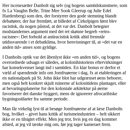
Her iscenesætter Danbolt sig selv (og bogens samtidskunstnere, som
fx La Vaughn Belle, Trine Mee Sook Gleerup og Julie Edel
Hardenberg) som den, der forstyrrer den gode stemning blandt
debattører, der har fremført, at billedet af Cirkelpigen først blev
racistisk, da nogen påstod, at det var det. Danbolt betegner
modstandernes argument med det ret skønne begreb «retro-
racisme»: Det forhold at antiracistisk kritik altid fremstår
utidssvarende i et debatklima, hvor henvisninger til, at «det var en
anden tid» anses som gyldige.
I Danbolts optik var det åbenlyst ikke «en anden tid», og bogens
overordnede udsagn er således, at kolonihistoriens eftervirkninger
har konsekvenser langt ind i samtiden. En klar bonus er derfor et
væld af spændende info om Jomfruøerne i dag, fx at etableringen af
en nationalpark på St. John ikke blot har udgrænset øens beboere,
men også helt konkret skjult ruinerne af kolonitidens plantager, eller
at bevaringsplanerne for den koloniale arkitektur på øerne
favoriserer det danske byggeri, mens de ignorerer afrocaribiske
bygningsstilarter fra samme periode.
Man får virkelig lyst til at besøge Jomfruøerne af at læse Danbolts
bog, hvilket – givet hans kritik af turismeindustrien – helt sikkert
ikke er en tilsigtet effekt. Men jeg tror, hvis jeg en dag kommer
afsted, at jeg vil tænke mig om, før jeg tager kameraet frem.