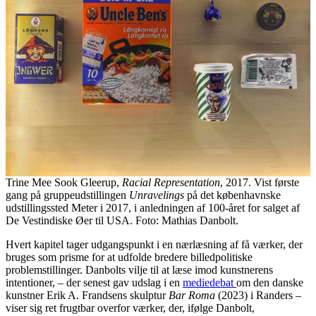
Trine Mee Sook Gleerup,
Racial Representation
, 2017. Vist første
gang på gruppeudstillingen
Unravelings
på det københavnske
udstillingssted Meter i 2017, i anledningen af 100-året for salget af
De Vestindiske Øer til USA. Foto: Mathias Danbolt.
Hvert kapitel tager udgangspunkt i en nærlæsning af få værker, der
bruges som prisme for at udfolde bredere billedpolitiske
problemstillinger. Danbolts vilje til at læse imod kunstnerens
intentioner, – der senest gav udslag i en
mediedebat
om den danske
kunstner Erik A. Frandsens skulptur
Bar Roma
(2023) i Randers –
viser sig ret frugtbar overfor værker, der, ifølge Danbolt,