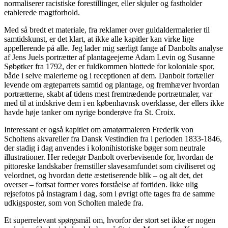
normaliserer racistiske forestillinger, eller skjuler og fastholder
etablerede magtforhold.
Med så bredt et materiale, fra reklamer over guldaldermalerier til
samtidskunst, er det klart, at ikke alle kapitler kan virke lige
appellerende på alle. Jeg lader mig særligt fange af Danbolts analyse
af Jens Juels portrætter af plantageejerne Adam Levin og Susanne
Søbøtker fra 1792, der er fuldkommen blottede for koloniale spor,
både i selve malerierne og i receptionen af dem. Danbolt fortæller
levende om ægteparrets samtid og plantage, og fremhæver hvordan
portrætterne, skabt af tidens mest fremtrædende portrætmaler, var
med til at indskrive dem i en københavnsk overklasse, der ellers ikke
havde høje tanker om nyrige bonderøve fra St. Croix.
Interessant er også kapitlet om amatørmaleren Frederik von
Scholtens akvareller fra Dansk Vestindien fra i perioden 1833-1846,
der stadig i dag anvendes i kolonihistoriske bøger som neutrale
illustrationer. Her redegør Danbolt overbevisende for, hvordan de
pittoreske landskaber fremstiller slavesamfundet som civiliseret og
velordnet, og hvordan dette æstetiserende blik – og alt det, det
overser – fortsat former vores forståelse af fortiden. Ikke ulig
rejsefotos på instagram i dag, som i øvrigt ofte tages fra de samme
udkigsposter, som von Scholten malede fra.
Et superrelevant spørgsmål om, hvorfor der stort set ikke er nogen