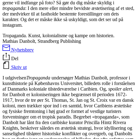
gerne vil indfange på foto? Så gør du dig måske skyldig i
tropaganda
: I den mere eller mindre bevidste æstetisering af et sted,
der medvirker til at fastholde bestemte forestillinger om dets
karakter. Og det er måske ikke så uskyldigt, som det ser ud på
instagram.
Tropaganda. Kunst, kolonialisme og kampe om historien.
Mathias Danbolt, Strandberg Publishing
Nyhetsbrev
Del
Skriv ut
I udgivelsen
Tropaganda
undersøger Mathias Danbolt, professor i
kunsthistorie på Københavns Universitet, billedets rolle i forståelsen
af Danmarks koloniale tilstedeværelse i Caribien. Og,
spoiler alert
,
for Danbolt er koloniseringen ikke begrænset til perioden 1672-
1917, hvor de tre øer St. Thomas, St. Jan og St. Croix var en dansk
koloni, men trækker spor ind i en samtid, hvor Caribiens æstetiske
og fysiske fremtoning i høj grad er formet af vestlige turisters
forventninger om et tropisk paradis. Begrebet «tropaganda», som
Danbolt har lånt fra den caribiske kurator Priscilla Hintz Rivera
Knights, beskriver således en æstetisk strategi, hvor idyllisering og
sanselighed tilslører historiske konflikter og overgreb, og Danbolts