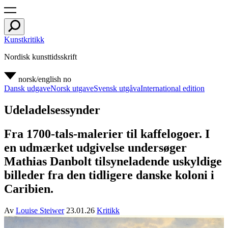
Kunstkritikk
Nordisk kunsttidsskrift
norsk/english
no
Dansk udgave
Norsk utgave
Svensk utgåva
International edition
Udeladelsessynder
Fra 1700-tals-malerier til kaffelogoer. I
en udmærket udgivelse undersøger
Mathias Danbolt tilsyneladende uskyldige
billeder fra den tidligere danske koloni i
Caribien.
Av
Louise Steiwer
23.01.26
Kritikk