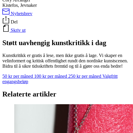
Kistefos, Jevnaker
Nyhetsbrev
Del
Skriv ut
Støtt uavhengig kunstkritikk i dag
Kunstkritikk er gratis å lese, men ikke gratis å lage. Vi skaper en
velinformert og kritisk offentlighet rundt den nordiske kunstscenen.
Bidra til å sikre tidsskriftets fremtid og til å gjøre oss enda bedre!
50 kr per måned
100 kr per måned
250 kr per måned
Valgfritt
engangsbeløp
Relaterte artikler