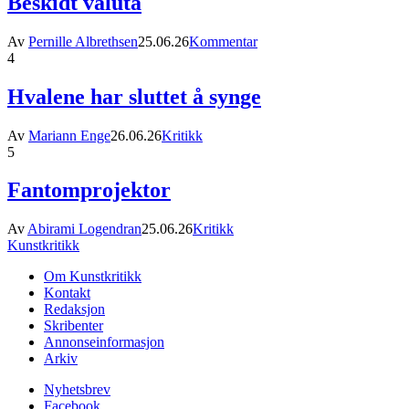
Beskidt valuta
Av
Pernille Albrethsen
25.06.26
Kommentar
4
Hvalene har sluttet å synge
Av
Mariann Enge
26.06.26
Kritikk
5
Fantomprojektor
Av
Abirami Logendran
25.06.26
Kritikk
Kunstkritikk
Om Kunstkritikk
Kontakt
Redaksjon
Skribenter
Annonseinformasjon
Arkiv
Nyhetsbrev
Facebook