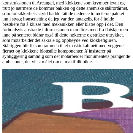
konstruksjonen til Arcangel, med klokkene som krymper jevnt og
trutt jo nærmere de kommer bakken og dette anemiske stålrørtårnet,
som for sikkerhets skyld hadde fått de nederste to meterne pakket
inn i stygg hønsenetting da jeg var der, antagelig for å holde
besøkere fra å klusse med mekanikken eller klatre opp i det. Den
forholdsvis abstrakte informasjonen man fôres med fra flatskjermen
inne på senteret bidrar også til dette nøkterne og strikse uttrykket,
som motarbeider det sakrale og opphøyde ved klokkefiguren.
Stålriggen blir liksom rammen til et maskinkabinett med veggene
fjernet og klokkene blottstilte komponenter.
X
insisterer på
synliggjøring samtidig som det motarbeider monumentets prangende
ambisjoner, det vil si målet om et maktfullt bilde.