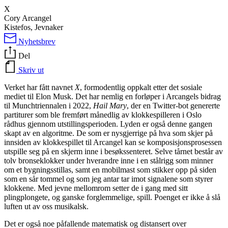
X
Cory Arcangel
Kistefos, Jevnaker
Nyhetsbrev
Del
Skriv ut
Verket har fått navnet
X
, formodentlig oppkalt etter det sosiale
mediet til Elon Musk. Det har nemlig en forløper i Arcangels bidrag
til Munchtriennalen i 2022,
Hail Mary
, der en Twitter-bot genererte
partiturer som ble fremført månedlig av klokkespilleren i Oslo
rådhus gjennom utstillingsperioden. Lyden er også denne gangen
skapt av en algoritme. De som er nysgjerrige på hva som skjer på
innsiden av klokkespillet til Arcangel kan se komposisjonsprosessen
utspille seg på en skjerm inne i besøkssenteret. Selve tårnet består av
tolv bronseklokker under hverandre inne i en stålrigg som minner
om et bygningsstillas, samt en mobilmast som stikker opp på siden
som en sår tommel og som jeg antar tar imot signalene som styrer
klokkene. Med jevne mellomrom setter de i gang med sitt
plingplongete, og ganske forglemmelige, spill. Poenget er ikke å slå
luften ut av oss musikalsk.
Det er også noe påfallende matematisk og distansert over