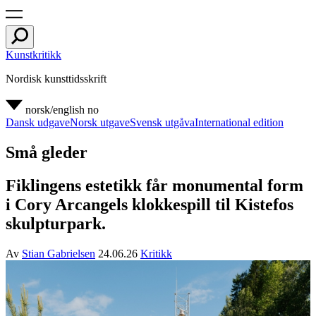
Kunstkritikk
Nordisk kunsttidsskrift
norsk/english
no
Dansk udgave
Norsk utgave
Svensk utgåva
International edition
Små gleder
Fiklingens estetikk får monumental form
i Cory Arcangels klokkespill til Kistefos
skulpturpark.
Av
Stian Gabrielsen
24.06.26
Kritikk