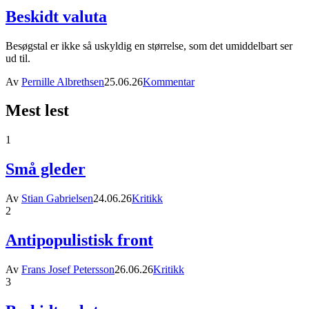
Beskidt valuta
Besøgstal er ikke så uskyldig en størrelse, som det umiddelbart ser
ud til.
Av
Pernille Albrethsen
25.06.26
Kommentar
Mest lest
1
Små gleder
Av
Stian Gabrielsen
24.06.26
Kritikk
2
Antipopulistisk front
Av
Frans Josef Petersson
26.06.26
Kritikk
3