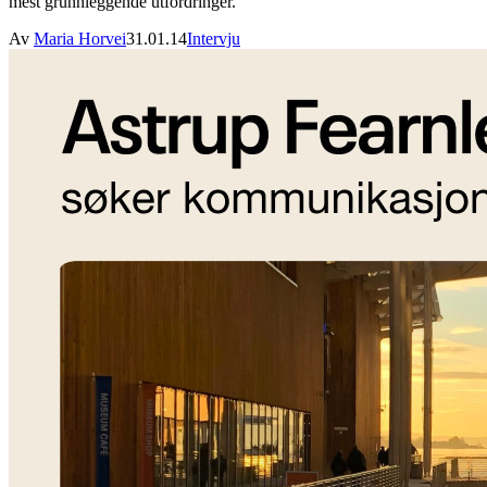
mest grunnleggende utfordringer.
Av
Maria Horvei
31.01.14
Intervju