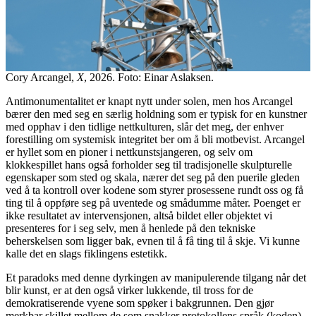
Cory Arcangel,
X
, 2026. Foto: Einar Aslaksen.
Antimonumentalitet er knapt nytt under solen, men hos Arcangel
bærer den med seg en særlig holdning som er typisk for en kunstner
med opphav i den tidlige nettkulturen, slår det meg, der enhver
forestilling om systemisk integritet ber om å bli motbevist. Arcangel
er hyllet som en pioner i nettkunstsjangeren, og selv om
klokkespillet hans også forholder seg til tradisjonelle skulpturelle
egenskaper som sted og skala, nærer det seg på den puerile gleden
ved å ta kontroll over kodene som styrer prosessene rundt oss og få
ting til å oppføre seg på uventede og smådumme måter. Poenget er
ikke resultatet av intervensjonen, altså bildet eller objektet vi
presenteres for i seg selv, men å henlede på den tekniske
beherskelsen som ligger bak, evnen til å få ting til å skje. Vi kunne
kalle det en slags fiklingens estetikk.
Et paradoks med denne dyrkingen av manipulerende tilgang når det
blir kunst, er at den også virker lukkende, til tross for de
demokratiserende vyene som spøker i bakgrunnen. Den gjør
merkbar skillet mellom de som snakker protokollens språk (koden)