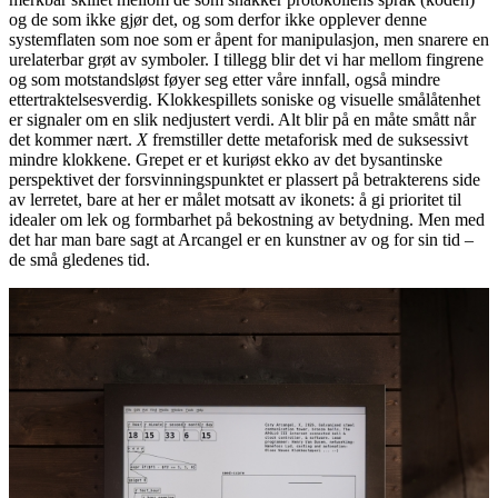
og de som ikke gjør det, og som derfor ikke opplever denne
systemflaten som noe som er åpent for manipulasjon, men snarere en
urelaterbar grøt av symboler. I tillegg blir det vi har mellom fingrene
og som motstandsløst føyer seg etter våre innfall, også mindre
ettertraktelsesverdig. Klokkespillets soniske og visuelle smålåtenhet
er signaler om en slik nedjustert verdi. Alt blir på en måte smått når
det kommer nært.
X
fremstiller dette metaforisk med de suksessivt
mindre klokkene. Grepet er et kuriøst ekko av det bysantinske
perspektivet der forsvinningspunktet er plassert på betrakterens side
av lerretet, bare at her er målet motsatt av ikonets: å gi prioritet til
idealer om lek og formbarhet på bekostning av betydning. Men med
det har man bare sagt at Arcangel er en kunstner av og for sin tid –
de små gledenes tid.