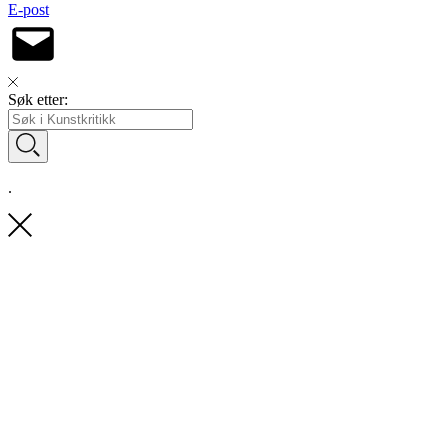
E-post
Søk etter:
.