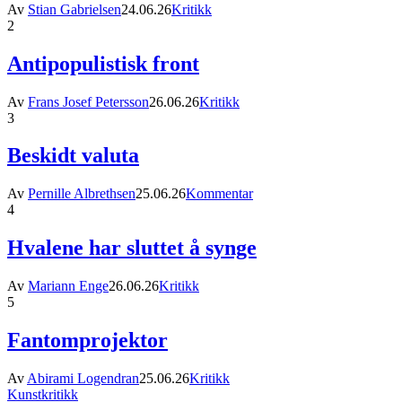
Av
Stian Gabrielsen
24.06.26
Kritikk
2
Antipopulistisk front
Av
Frans Josef Petersson
26.06.26
Kritikk
3
Beskidt valuta
Av
Pernille Albrethsen
25.06.26
Kommentar
4
Hvalene har sluttet å synge
Av
Mariann Enge
26.06.26
Kritikk
5
Fantomprojektor
Av
Abirami Logendran
25.06.26
Kritikk
Kunstkritikk