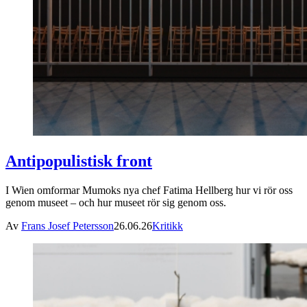
Antipopulistisk front
I Wien omformar Mumoks nya chef Fatima Hellberg hur vi rör oss
genom museet – och hur museet rör sig genom oss.
Av
Frans Josef Petersson
26.06.26
Kritikk