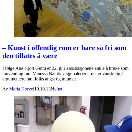
– Kunst i offentlig rom er bare så fri som
den tillates å være
I følge Ane Hjort Guttu er 22. juli-assosiasjonene enkle å bruke som
innvending mot Vanessa Bairds veggmalerier – det er vanskelig å
argumentere mot folks angst og traumer.
Av
Maria Horvei
10.10.13
Nyhet