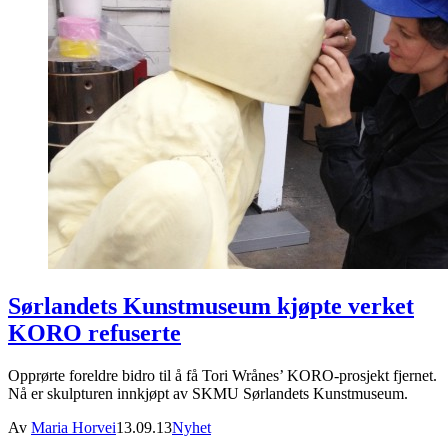
Sørlandets Kunstmuseum kjøpte verket
KORO refuserte
Opprørte foreldre bidro til å få Tori Wrånes’ KORO-prosjekt fjernet.
Nå er skulpturen innkjøpt av SKMU Sørlandets Kunstmuseum.
Av
Maria Horvei
13.09.13
Nyhet