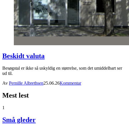
Beskidt valuta
Besøgstal er ikke så uskyldig en størrelse, som det umiddelbart ser
ud til.
Av
Pernille Albrethsen
25.06.26
Kommentar
Mest lest
1
Små gleder