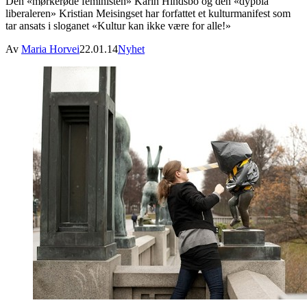
Den «mørkerøde feministen» Karin Hindsbo og den «dypblå
liberaleren» Kristian Meisingset har forfattet et kulturmanifest som
tar ansats i sloganet «Kultur kan ikke være for alle!»
Av
Maria Horvei
22.01.14
Nyhet