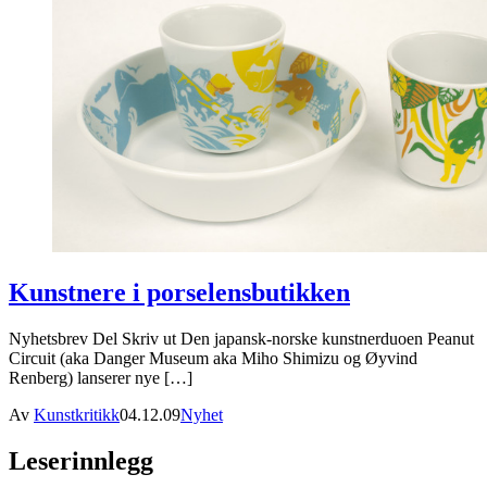
Kunstnere i porselensbutikken
Nyhetsbrev Del Skriv ut Den japansk-norske kunstnerduoen Peanut
Circuit (aka Danger Museum aka Miho Shimizu og Øyvind
Renberg) lanserer nye […]
Av
Kunstkritikk
04.12.09
Nyhet
Leserinnlegg