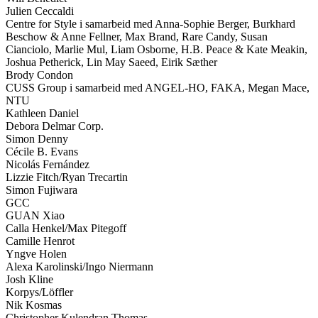
Julien Ceccaldi
Centre for Style i samarbeid med Anna-Sophie Berger, Burkhard
Beschow & Anne Fellner, Max Brand, Rare Candy, Susan
Cianciolo, Marlie Mul, Liam Osborne, H.B. Peace & Kate Meakin,
Joshua Petherick, Lin May Saeed, Eirik Sæther
Brody Condon
CUSS Group i samarbeid med ANGEL-HO, FAKA, Megan Mace,
NTU
Kathleen Daniel
Debora Delmar Corp.
Simon Denny
Cécile B. Evans
Nicolás Fernández
Lizzie Fitch/Ryan Trecartin
Simon Fujiwara
GCC
GUAN Xiao
Calla Henkel/Max Pitegoff
Camille Henrot
Yngve Holen
Alexa Karolinski/Ingo Niermann
Josh Kline
Korpys/Löffler
Nik Kosmas
Christopher Kulendran Thomas