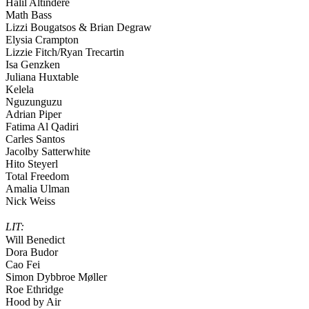
Halil Altındere
Math Bass
Lizzi Bougatsos & Brian Degraw
Elysia Crampton
Lizzie Fitch/Ryan Trecartin
Isa Genzken
Juliana Huxtable
Kelela
Nguzunguzu
Adrian Piper
Fatima Al Qadiri
Carles Santos
Jacolby Satterwhite
Hito Steyerl
Total Freedom
Amalia Ulman
Nick Weiss
LIT:
Will Benedict
Dora Budor
Cao Fei
Simon Dybbroe Møller
Roe Ethridge
Hood by Air