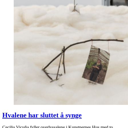
Hvalene har sluttet å synge
Cecilia Vicuña fyller overlyssalene i Kunstnernes Hus med to