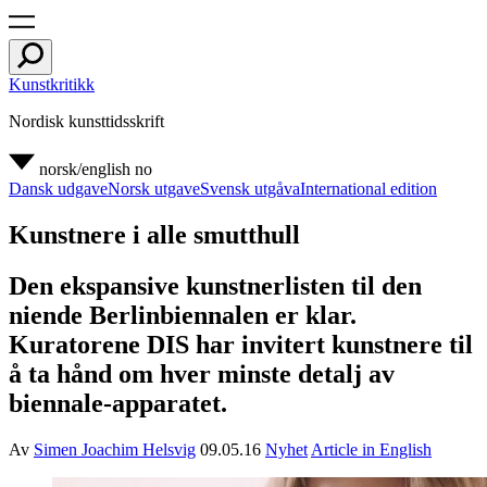
Kunstkritikk
Nordisk kunsttidsskrift
norsk/english
no
Dansk udgave
Norsk utgave
Svensk utgåva
International edition
Kunstnere i alle smutthull
Den ekspansive kunstnerlisten til den
niende Berlinbiennalen er klar.
Kuratorene DIS har invitert kunstnere til
å ta hånd om hver minste detalj av
biennale-apparatet.
Av
Simen Joachim Helsvig
09.05.16
Nyhet
Article in English