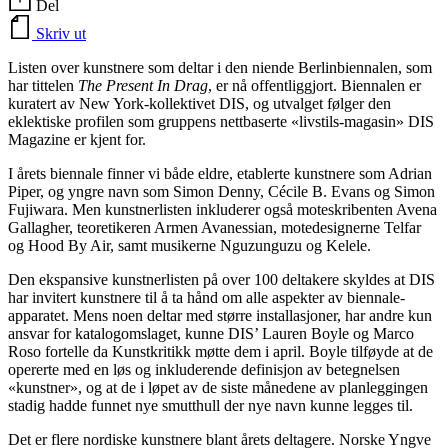
Del
Skriv ut
Listen over kunstnere som deltar i den niende Berlinbiennalen, som
har tittelen
The Present In Drag
, er nå offentliggjort. Biennalen er
kuratert av New York-kollektivet DIS, og utvalget følger den
eklektiske profilen som gruppens nettbaserte «livstils-magasin» DIS
Magazine er kjent for.
I årets biennale finner vi både eldre, etablerte kunstnere som Adrian
Piper, og yngre navn som Simon Denny, Cécile B. Evans og Simon
Fujiwara. Men kunstnerlisten inkluderer også moteskribenten Avena
Gallagher, teoretikeren Armen Avanessian, motedesignerne Telfar
og Hood By Air, samt musikerne Nguzunguzu og Kelele.
Den ekspansive kunstnerlisten på over 100 deltakere skyldes at DIS
har invitert kunstnere til å ta hånd om alle aspekter av biennale-
apparatet. Mens noen deltar med større installasjoner, har andre kun
ansvar for katalogomslaget, kunne DIS’ Lauren Boyle og Marco
Roso fortelle da Kunstkritikk møtte dem i april. Boyle tilføyde at de
opererte med en løs og inkluderende definisjon av betegnelsen
«kunstner», og at de i løpet av de siste månedene av planleggingen
stadig hadde funnet nye smutthull der nye navn kunne legges til.
Det er flere nordiske kunstnere blant årets deltagere. Norske Yngve