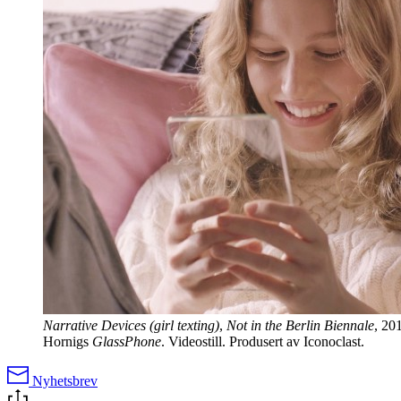
Narrative Devices (girl texting)
,
Not in the Berlin Biennale
, 20
Hornigs
GlassPhone
. Videostill. Produsert av Iconoclast.
Nyhetsbrev