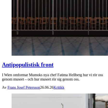
Antipopulistisk front
I Wien omformar Mumoks nya chef Fatima Hellberg hur vi rör oss
genom museet – och hur museet rör sig genom oss.
Av
Frans Josef Petersson
26.06.26
Kritikk