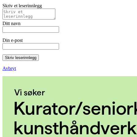
Skriv et leserinnlegg
Ditt navn
Din e-post
Skriv leserinnlegg
Avbryt