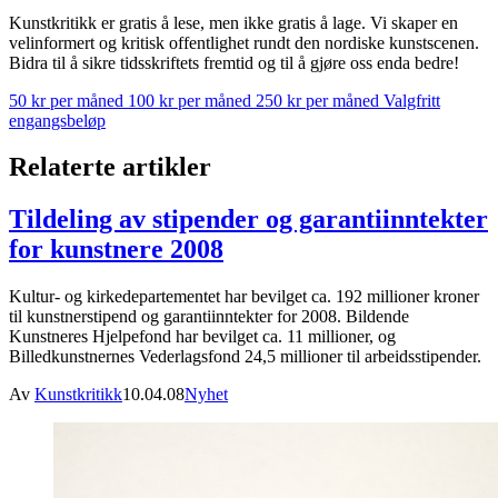
Kunstkritikk er gratis å lese, men ikke gratis å lage. Vi skaper en
velinformert og kritisk offentlighet rundt den nordiske kunstscenen.
Bidra til å sikre tidsskriftets fremtid og til å gjøre oss enda bedre!
50 kr per måned
100 kr per måned
250 kr per måned
Valgfritt
engangsbeløp
Relaterte artikler
Tildeling av stipender og garantiinntekter
for kunstnere 2008
Kultur- og kirkedepartementet har bevilget ca. 192 millioner kroner
til kunstnerstipend og garantiinntekter for 2008. Bildende
Kunstneres Hjelpefond har bevilget ca. 11 millioner, og
Billedkunstnernes Vederlagsfond 24,5 millioner til arbeidsstipender.
Av
Kunstkritikk
10.04.08
Nyhet