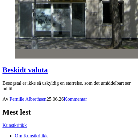
Beskidt valuta
Besøgstal er ikke så uskyldig en størrelse, som det umiddelbart ser
ud til.
Av
Pernille Albrethsen
25.06.26
Kommentar
Mest lest
Kunstkritikk
Om Kunstkritikk