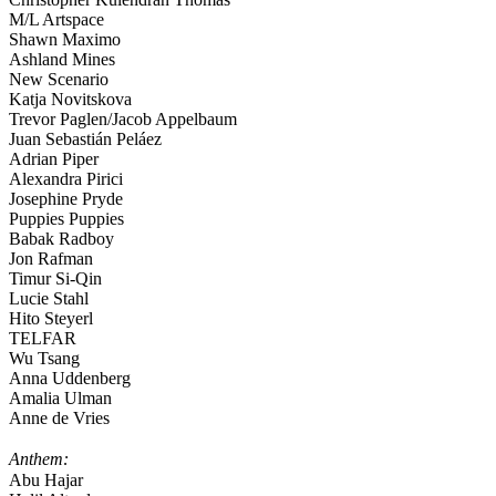
M/L Artspace
Shawn Maximo
Ashland Mines
New Scenario
Katja Novitskova
Trevor Paglen/Jacob Appelbaum
Juan Sebastián Peláez
Adrian Piper
Alexandra Pirici
Josephine Pryde
Puppies Puppies
Babak Radboy
Jon Rafman
Timur Si-Qin
Lucie Stahl
Hito Steyerl
TELFAR
Wu Tsang
Anna Uddenberg
Amalia Ulman
Anne de Vries
Anthem:
Abu Hajar