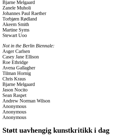
Bjarne Melgaard
Zanele Muholi
Johannes Paul Raether
Torbjørn Rødland
Akeem Smith
Martine Syms
Stewart Uoo
Not in the Berlin Biennale:
Asger Carlsen
Casey Jane Ellison
Roe Ethridge
Avena Gallagher
Tilman Hornig
Chris Kraus
Bjarne Melgaard
Jason Nocito
Sean Raspet
Andrew Norman Wilson
Anonymous
Anonymous
Anonymous
Støtt uavhengig kunstkritikk i dag