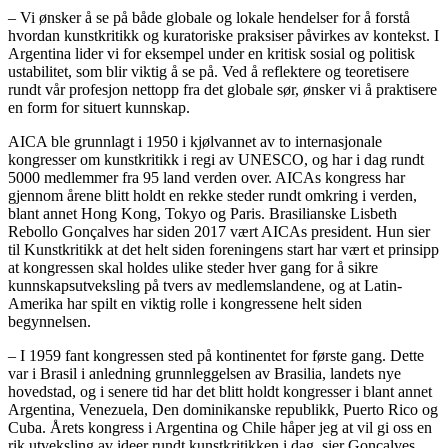
– Vi ønsker å se på både globale og lokale hendelser for å forstå
hvordan kunstkritikk og kuratoriske praksiser påvirkes av kontekst. I
Argentina lider vi for eksempel under en kritisk sosial og politisk
ustabilitet, som blir viktig å se på. Ved å reflektere og teoretisere
rundt vår profesjon nettopp fra det globale sør, ønsker vi å praktisere
en form for situert kunnskap.
AICA ble grunnlagt i 1950 i kjølvannet av to internasjonale
kongresser om kunstkritikk i regi av UNESCO, og har i dag rundt
5000 medlemmer fra 95 land verden over. AICAs kongress har
gjennom årene blitt holdt en rekke steder rundt omkring i verden,
blant annet Hong Kong, Tokyo og Paris. Brasilianske Lisbeth
Rebollo Gonçalves har siden 2017 vært AICAs president. Hun sier
til Kunstkritikk at det helt siden foreningens start har vært et prinsipp
at kongressen skal holdes ulike steder hver gang for å sikre
kunnskapsutveksling på tvers av medlemslandene, og at Latin-
Amerika har spilt en viktig rolle i kongressene helt siden
begynnelsen.
– I 1959 fant kongressen sted på kontinentet for første gang. Dette
var i Brasil i anledning grunnleggelsen av Brasilia, landets nye
hovedstad, og i senere tid har det blitt holdt kongresser i blant annet
Argentina, Venezuela, Den dominikanske republikk, Puerto Rico og
Cuba. Årets kongress i Argentina og Chile håper jeg at vil gi oss en
rik utveksling av ideer rundt kunstkritikken i dag, sier Gonçalves.