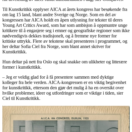
Til Kunstkritikk opplyser AICA at årets kongress har besøkende fra
om lag 15 land, blant andre Sverige og Norge. Som en del av
kongressen har AICA holdt en åpen utlysning for tekster til deres
Young Art Critics Award, som har som ambisjon å oppmuntre unge
kritikere til å engasjere seg i emner og geografiske regioner som ikke
nødvendigvis dekkes tradisjonelt, og å fremme nye former for
kritiske uttrykk. Flere av tekstene skal presenteres i programmet, og
her deltar Sofia Ciel fra Norge, som blant annet skriver for
Kunstkritikk.
Hun deltar på nett fra Oslo og skal snakke om ulikheter og litterære
former i kunstkritikk.
– Jeg er veldig glad for å få presentere sammen med dyktige
kolleger fra hele verden. AICA-kongressen er en viktig begivenhet
for kunstkritikk, ettersom den gjør det mulig å ha en oversikt over
hvilke problemer, ideer og utfordringer som er viktige i tiden, sier
Ciel til Kunstkritikk.