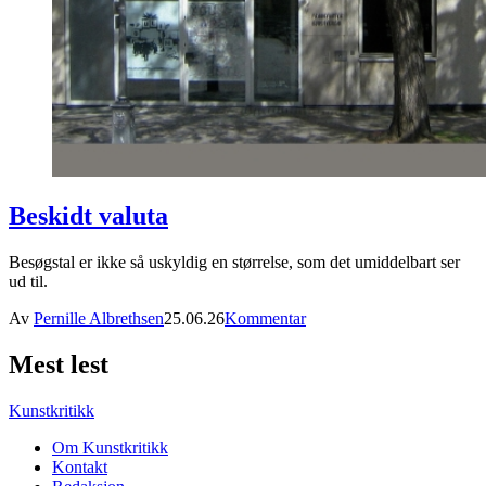
Beskidt valuta
Besøgstal er ikke så uskyldig en størrelse, som det umiddelbart ser
ud til.
Av
Pernille Albrethsen
25.06.26
Kommentar
Mest lest
Kunstkritikk
Om Kunstkritikk
Kontakt