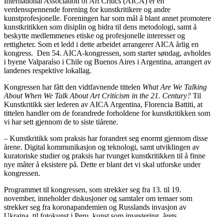
International Association of Art Critics (AICA) er en
verdensspennende forening for kunstkritikere og andre
kunstprofesjonelle. Foreningen har som mål å blant annet promotere
kunstkritikken som disiplin og bidra til dens metodologi, samt å
beskytte medlemmenes etiske og profesjonelle interesser og
rettigheter. Som et ledd i dette arbeidet arrangerer AICA årlig en
kongress. Den 54. AICA-kongressen, som starter søndag, avholdes
i byene Valparaíso i Chile og Buenos Aires i Argentina, arrangert av
landenes respektive lokallag.
Kongressen har fått den vidtfavnende tittelen
What Are We Talking
About When We Talk About Art Criticism in the 21. Century?
Til
Kunstkritikk sier lederen av AICA Argentina, Florencia Battiti, at
tittelen handler om de forandrede forholdene for kunstkritikken som
vi har sett gjennom de to siste tiårene.
– Kunstkritikk som praksis har forandret seg enormt gjennom disse
årene. Digital kommunikasjon og teknologi, samt utviklingen av
kuratoriske studier og praksis har tvunget kunstkritikken til å finne
nye måter å eksistere på. Dette er blant det vi skal utforske under
kongressen.
Programmet til kongressen, som strekker seg fra 13. til 19.
november, inneholder diskusjoner og samtaler om temaer som
strekker seg fra koronapandemien og Russlands invasjon av
Ukraina, til fotokunst i Peru, kunst som investering, årets