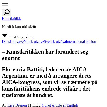
Kunstkritikk
Nordisk kunsttidsskrift
norsk/english
no
Dansk udgave
Norsk utgave
Svensk utgåva
International edition
– Kunstkritikken har forandret seg
enormt
Florencia Battiti, lederen av AICA
Argentina, er med å arrangere årets
AICA-kongress, som vil se nærmere på
kunstkritikkens endrede vilkår i det
tjueførste århundret.
Av
Live Drønen
11.11.22
Nyhet
Article in English