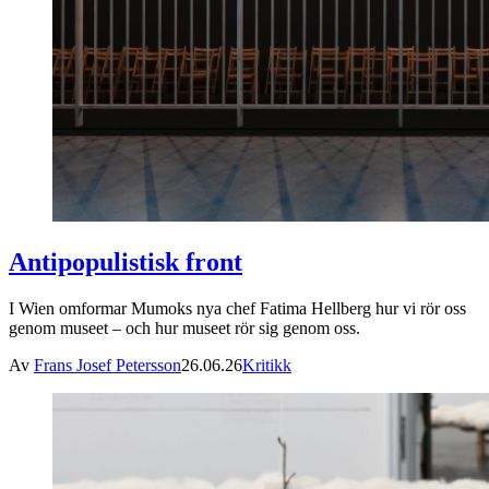
Antipopulistisk front
I Wien omformar Mumoks nya chef Fatima Hellberg hur vi rör oss
genom museet – och hur museet rör sig genom oss.
Av
Frans Josef Petersson
26.06.26
Kritikk