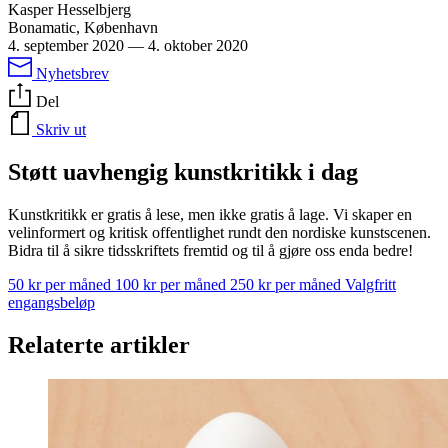
Kasper Hesselbjerg
Bonamatic, København
4. september 2020
—
4. oktober 2020
Nyhetsbrev
Del
Skriv ut
Støtt uavhengig kunstkritikk i dag
Kunstkritikk er gratis å lese, men ikke gratis å lage. Vi skaper en
velinformert og kritisk offentlighet rundt den nordiske kunstscenen.
Bidra til å sikre tidsskriftets fremtid og til å gjøre oss enda bedre!
50 kr per måned
100 kr per måned
250 kr per måned
Valgfritt
engangsbeløp
Relaterte artikler