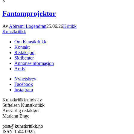
5
Fantomprojektor
Av
Abirami Logendran
25.06.26
Kritikk
Kunstkritikk
Om Kunstkritikk
Kontakt
Redaksjon
Skribenter
Annonseinformasjon
Arkiv
Nyhetsbrev
Facebook
Instagram
Kunstkritikk utgis av
Stiftelsen Kunstkritikk
Ansvarlig redaktør:
Mariann Enge
post@kunstkritikk.no
ISSN 1504-0925