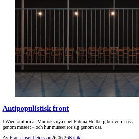
Antipopulistisk front
I Wien omformar Mumoks nya chef Fatima Hellberg hur vi rör oss
genom museet – och hur museet rör sig genom oss.
Av
Frans Josef Petersson
26.06.26
Kritikk