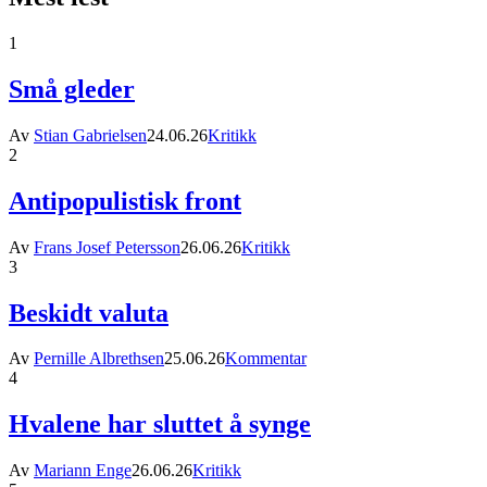
1
Små gleder
Av
Stian Gabrielsen
24.06.26
Kritikk
2
Antipopulistisk front
Av
Frans Josef Petersson
26.06.26
Kritikk
3
Beskidt valuta
Av
Pernille Albrethsen
25.06.26
Kommentar
4
Hvalene har sluttet å synge
Av
Mariann Enge
26.06.26
Kritikk