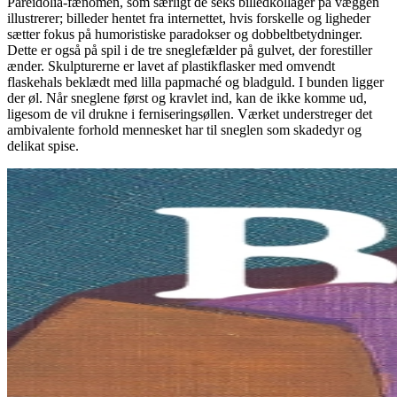
Pareidolia-fænomen, som særligt de seks billedkollager på væggen
illustrerer; billeder hentet fra internettet, hvis forskelle og ligheder
sætter fokus på humoristiske paradokser og dobbeltbetydninger.
Dette er også på spil i de tre sneglefælder på gulvet, der forestiller
ænder. Skulpturerne er lavet af plastikflasker med omvendt
flaskehals beklædt med lilla papmaché og bladguld. I bunden ligger
der øl. Når sneglene først og kravlet ind, kan de ikke komme ud,
ligesom de vil drukne i ferniseringsøllen. Værket understreger det
ambivalente forhold mennesket har til sneglen som skadedyr og
delikat spise.