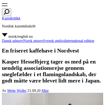
Kunstkritikk
Nordisk kunsttidsskrift
norsk/english
no
Dansk udgave
Norsk utgave
Svensk utgåva
International edition
En friseret kaffehave i Nordvest
Kasper Hesselbjerg tager os med på en
uendelig associationsrejse gennem
sneglefælder i et flamingolandskab, der
godt måtte være blevet lidt mere i Japan.
Av
Mette Woller
21.09.20
Mini