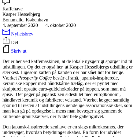
Kaffehave
Kasper Hesselbjerg
Bonamatic, København
4. september 2020
—
4. oktober 2020
Nyhetsbrev
Del
Skriv ut
Det er her ved kaffemaskinen, at de lokale nysgerrigt spørger ind til
udstillingen. Og det er også her, at Kasper Hesselbjergs udstilling er
stærkest. Ligesom kaffen på kanden der har stået lidt for længe.
Værket
Prosperity Coffee
består af små, japansk-inspirerede,
keramiske kopper med håndskårne trælåg, der er pyntet med
skulpturelt opsatte euro-guldchokolader på toppen, som man må
spise. Det peger på japansk zen sidestillet med euroøkonomi,
håndlavet keramik og fabrikeret velstand. Værket lægger samtidig
spor ud til resten af udstillingens uendelige associationsrækker, som
man kan gå på opdagelse i, mens man bevæger sig gennem de
knitrende granitskærver, der fylder hele gallerigulvet.
Den japansk-inspirerede zenhave er en slags mikrokosmos, der
undersøger, hvordan betydninger skabes. En form for udvidet