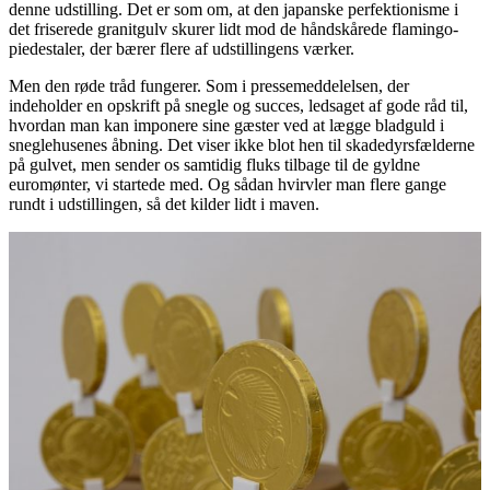
denne udstilling. Det er som om, at den japanske perfektionisme i
det friserede granitgulv skurer lidt mod de håndskårede flamingo-
piedestaler, der bærer flere af udstillingens værker.
Men den røde tråd fungerer. Som i pressemeddelelsen, der
indeholder en opskrift på snegle og succes, ledsaget af gode råd til,
hvordan man kan imponere sine gæster ved at lægge bladguld i
sneglehusenes åbning. Det viser ikke blot hen til skadedyrsfælderne
på gulvet, men sender os samtidig fluks tilbage til de gyldne
euromønter, vi startede med. Og sådan hvirvler man flere gange
rundt i udstillingen, så det kilder lidt i maven.