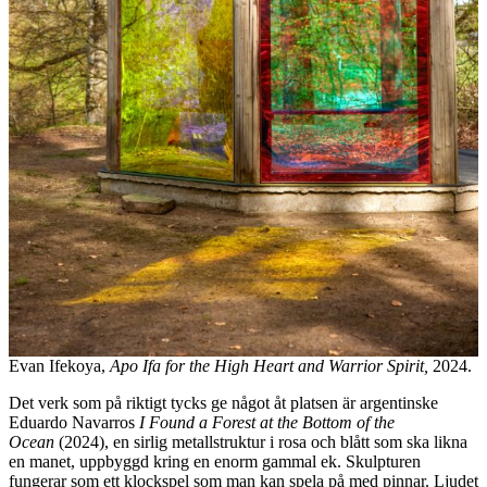
Evan Ifekoya,
Apo Ifa for the High Heart and Warrior Spirit,
2024.
Det verk som på riktigt tycks ge något åt platsen är argentinske
Eduardo Navarros
I Found a Forest at the Bottom of the
Ocean
(2024), en sirlig metallstruktur i rosa och blått som ska likna
en manet, uppbyggd kring en enorm gammal ek. Skulpturen
fungerar som ett klockspel som man kan spela på med pinnar. Ljudet