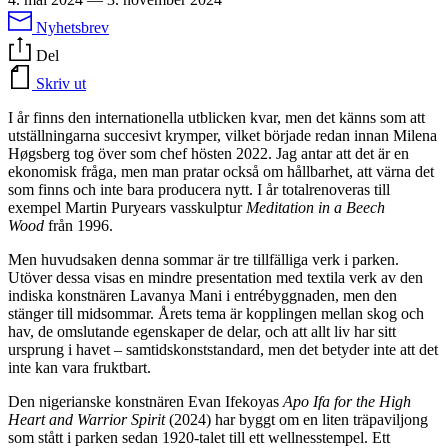
Nyhetsbrev
Del
Skriv ut
I år finns den internationella utblicken kvar, men det känns som att
utställningarna succesivt krymper, vilket började redan innan Milena
Høgsberg tog över som chef hösten 2022. Jag antar att det är en
ekonomisk fråga, men man pratar också om hållbarhet, att värna det
som finns och inte bara producera nytt. I år totalrenoveras till
exempel Martin Puryears vasskulptur
Meditation in a Beech
Wood
från 1996.
Men huvudsaken denna sommar är tre tillfälliga verk i parken.
Utöver dessa visas en mindre presentation med textila verk av den
indiska konstnären Lavanya Mani i entrébyggnaden, men den
stänger till midsommar. Årets tema är kopplingen mellan skog och
hav, de omslutande egenskaper de delar, och att allt liv har sitt
ursprung i havet – samtidskonststandard, men det betyder inte att det
inte kan vara fruktbart.
Den nigerianske konstnären Evan Ifekoyas
Apo Ifa for the High
Heart and Warrior Spirit
(2024) har byggt om en liten träpaviljong
som stått i parken sedan 1920-talet till ett wellnesstempel. Ett