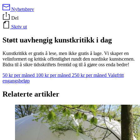
Nyhetsbrev
Del
Skriv ut
Støtt uavhengig kunstkritikk i dag
Kunstkritikk er gratis å lese, men ikke gratis å lage. Vi skaper en
velinformert og kritisk offentlighet rundt den nordiske kunstscenen.
Bidra til å sikre tidsskriftets fremtid og til å gjøre oss enda bedre!
50 kr per måned
100 kr per måned
250 kr per måned
Valgfritt
engangsbeløp
Relaterte artikler