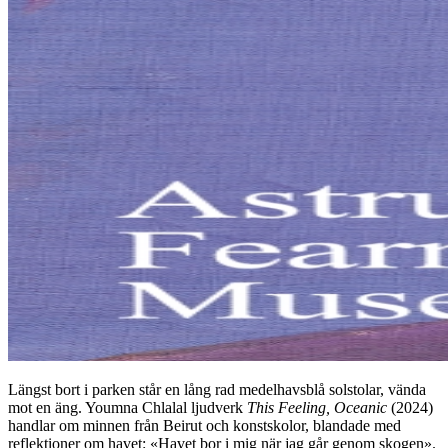
Längst bort i parken står en lång rad medelhavsblå solstolar, vända
mot en äng. Youmna Chlalal ljudverk
This Feeling, Oceanic
(2024)
handlar om minnen från Beirut och konstskolor, blandade med
reflektioner om havet: «Havet bor i mig när jag går genom skogen».