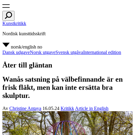
Kunstkritikk
Nordisk kunsttidsskrift
norsk/english
no
Dansk udgave
Norsk utgave
Svensk utgåva
International edition
Åter till gläntan
Wanås satsning på välbefinnande är en
frisk fläkt, men kan inte ersätta bra
skulptur.
Av
Christine Antaya
16.05.24
Kritikk
Article in English