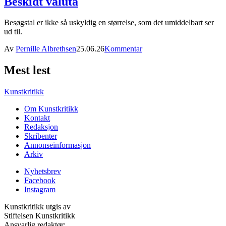
Beskidt valuta
Besøgstal er ikke så uskyldig en størrelse, som det umiddelbart ser
ud til.
Av
Pernille Albrethsen
25.06.26
Kommentar
Mest lest
Kunstkritikk
Om Kunstkritikk
Kontakt
Redaksjon
Skribenter
Annonseinformasjon
Arkiv
Nyhetsbrev
Facebook
Instagram
Kunstkritikk utgis av
Stiftelsen Kunstkritikk
Ansvarlig redaktør: