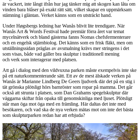
är vackert, inte långt ifrån hur jag tänker mig att skogen kan låta om
vinden bara blåser på exakt rätt sätt, vilket skapar en uppmärksam
stämning i gläntan. Verket känns som en utsträckt hand.
Under Høgsbergs ledning har Wanås blivit lite trendigare. När
Wanås Art & Words Festival hade premiär förra året var temat
mycelnätverk och bland gästerna fanns Nomas chefsfermenterare
och en engelsk stjärnbiolog. Det känns som en frisk fläkt, men om
utställningssidan präglas av avsmalning krävs mer stringens i det
som visas, både vad gäller bra skulptur i traditionell mening
och verk som interagerar med platsen.
Att gå i dialog med den vildvuxna parken måste exempelvis inte ske
på ett naturkommenterande sätt. Ett av de mest älskade verken på
Wanås är Marianne Lindberg De Geers ljudverk där det på en stig i
tät grönska plötsligt hörs barnröster som ropar på mamma. Det går
också att strunta i platsen, som Dan Grahams spegelskulptur där
väggarna skiftar från opaka till genomskinliga med ljuset. Plötsligt
står man öga mot öga med en främling. Här daltas det inte med
besökaren, och vad ska de nya verken mätas mot om inte det bästa
som skulpturparken redan har att erbjuda?