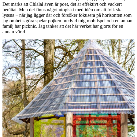
Det märks att Chlalal även är poet, det är effektivt och vackert
berättat. Men det finns något utopiskt med idén om att folk ska
lyssna – när jag ligger där och försöker fokusera på horisonten som
jag ombetts göra spelar pojken bredvid mig mobilspel och en annan
familj har picknic. Jag tänker att det här verket har gjorts för en
annan värld.