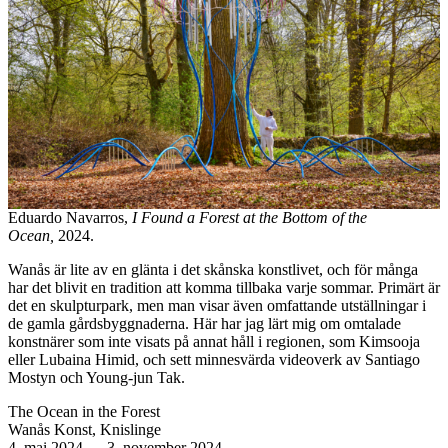
Eduardo Navarros,
I Found a Forest at the Bottom of the
Ocean,
2024.
Wanås är lite av en glänta i det skånska konstlivet, och för många
har det blivit en tradition att komma tillbaka varje sommar. Primärt är
det en skulpturpark, men man visar även omfattande utställningar i
de gamla gårdsbyggnaderna. Här har jag lärt mig om omtalade
konstnärer som inte visats på annat håll i regionen, som Kimsooja
eller Lubaina Himid, och sett minnesvärda videoverk av Santiago
Mostyn och Young-jun Tak.
The Ocean in the Forest
Wanås Konst, Knislinge
4. mai 2024
—
3. november 2024