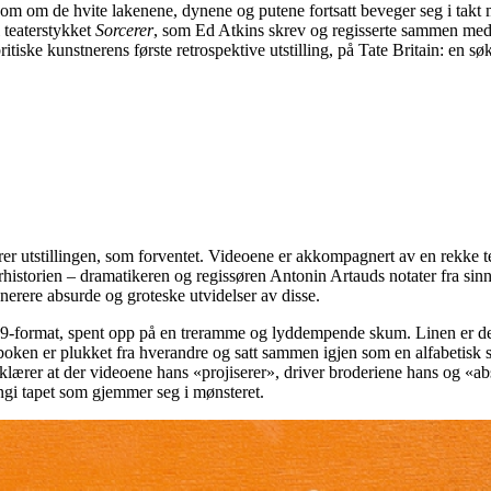
om om de hvite lakenene, dynene og putene fortsatt beveger seg i takt 
l teaterstykket
Sorcerer
, som Ed Atkins skrev og regisserte sammen med 
ske kunstnerens første retrospektive utstilling, på Tate Britain: en søk
er utstillingen, som forventet. Videoene er akkompagnert av en rekke tek
eraturhistorien – dramatikeren og regissøren Antonin Artauds notater fra
enerere absurde og groteske utvidelser av disse.
16:9-format, spent opp på en treramme og lyddempende skum. Linen er de
oken er plukket fra hverandre og satt sammen igjen som en alfabetisk sort
klærer at der videoene hans «projiserer», driver broderiene hans og «abs
ngi tapet som gjemmer seg i mønsteret.