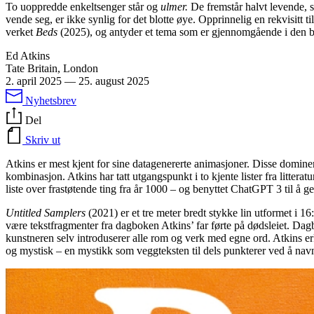
To uoppredde enkeltsenger står og
ulmer.
De fremstår halvt levende, s
vende seg, er ikke synlig for det blotte øye. Opprinnelig en rekvisitt ti
verket
Beds
(2025), og antyder et tema som er gjennomgående i den briti
Ed Atkins
Tate Britain, London
2. april 2025
—
25. august 2025
Nyhetsbrev
Del
Skriv ut
Atkins er mest kjent for sine datagenererte animasjoner. Disse dominer
kombinasjon. Atkins har tatt utgangspunkt i to kjente lister fra litt
liste over frastøtende ting fra år 1000 – og benyttet ChatGPT 3 til å g
Untitled Samplers
(2021) er et tre meter bredt stykke lin utformet i 
være tekstfragmenter fra dagboken Atkins’ far førte på dødsleiet. Dagb
kunstneren selv introduserer alle rom og verk med egne ord. Atkins er
og mystisk – en mystikk som veggteksten til dels punkterer ved å nav