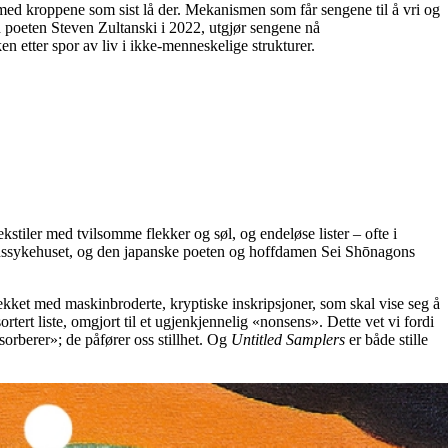
med kroppene som sist lå der. Mekanismen som får sengene til å vri og
poeten Steven Zultanski i 2022, utgjør sengene nå
en etter spor av liv i ikke-menneskelige strukturer.
stiler med tvilsomme flekker og søl, og endeløse lister – ofte i
 sinnssykehuset, og den japanske poeten og hoffdamen Sei Shōnagons
kket med maskinbroderte, kryptiske inskripsjoner, som skal vise seg å
ert liste, omgjort til et ugjenkjennelig «nonsens». Dette vet vi fordi
orberer»; de påfører oss stillhet. Og
Untitled Samplers
er både stille