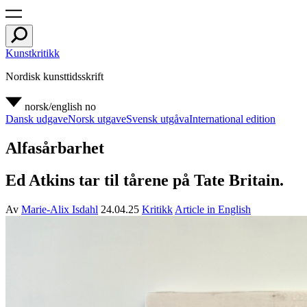
Kunstkritikk
Nordisk kunsttidsskrift
norsk/english
no
Dansk udgave
Norsk utgave
Svensk utgåva
International edition
Alfasårbarhet
Ed Atkins tar til tårene på Tate Britain.
Av
Marie-Alix Isdahl
24.04.25
Kritikk
Article in English