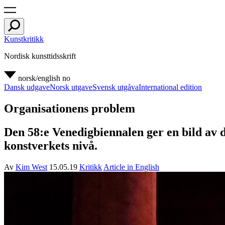
Kunstkritikk
Nordisk kunsttidsskrift
norsk/english
no
Dansk udgave
Norsk utgave
Svensk utgåva
International edition
Organisationens problem
Den 58:e Venedigbiennalen ger en bild av det
konstverkets nivå.
Av
Kim West
15.05.19
Kritikk
Article in English