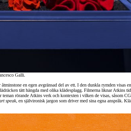
ncesco Galli.
er åtminstone en egen avgränsad del av ett. I den dunkla rymden visas en
klädräcken tätt hängda med olika klädesplagg. Filmerna liknar Atkins tid
r teman rörande Atkins verk och kontexten i vilken de visas, såsom CGI-
art speak
, en självironisk jargon som driver med sina egna anspråk. Kläd