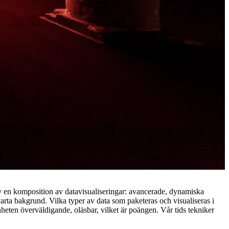
av en komposition av datavisualiseringar: avancerade, dynamiska
arta bakgrund. Vilka typer av data som paketeras och visualiseras i
nheten överväldigande, oläsbar, vilket är poängen. Vår tids tekniker