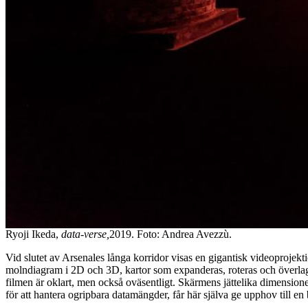
Ryoji Ikeda,
data-verse,
2019. Foto: Andrea Avezzù.
Vid slutet av Arsenales långa korridor visas en gigantisk videoprojekt
molndiagram i 2D och 3D, kartor som expanderas, roteras och överlagra
filmen är oklart, men också oväsentligt. Skärmens jättelika dimensione
för att hantera ogripbara datamängder, får här själva ge upphov till en 