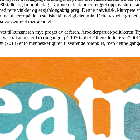
1980-tallet og frem til i dag. Grunnen i bildene er bygget opp av store k
 med rette vinkler og et sjablongaktig preg. Denne naivistisk, klumpete
mme at tærer på den estetiske tålmodigheten min. Dette visuelle grepet ha
 voksenlivet mer generelt.
ivet til kunstneren mye preget av at faren, Arbeiderpartiet-politikeren Tr
 han var statsminister i to omganger på 1970-tallet. Oljemaleriet
Far
(2001)
re
(2013) er to menneskefigurer, tilsvarende forenklet, men denne gang