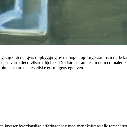
og strøk, den lagvis oppbygging av malingen og fargekontrastrer alle ka
ende, selv om det utvilsomt hjelper. De siste par årenes trend med male
påminnelse om den estetiske erfaringens egenverdi.
 krysser hverdagslige erfaringer seg med mer eksistensielle temaer so