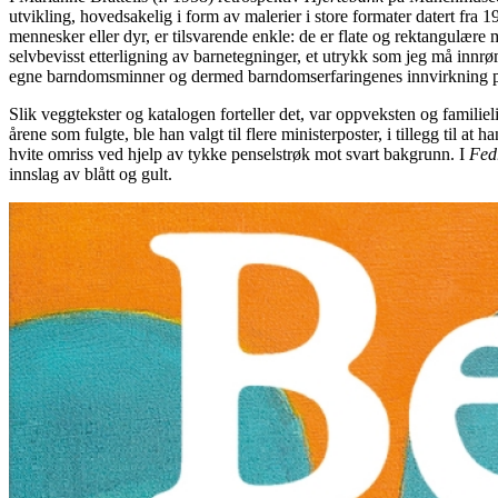
utvikling, hovedsakelig i form av malerier i store formater datert fra 
mennesker eller dyr, er tilsvarende enkle: de er flate og rektangulære
selvbevisst etterligning av barnetegninger, et utrykk som jeg må innrø
egne barndomsminner og dermed barndomserfaringenes innvirkning på
Slik veggtekster og katalogen forteller det, var oppveksten og familiel
årene som fulgte, ble han valgt til flere ministerposter, i tillegg til at
hvite omriss ved hjelp av tykke penselstrøk mot svart bakgrunn. I
Fed
innslag av blått og gult.