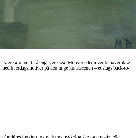
n være grunner til å engasjere seg. Motiver eller idéer behøver ikke
rier med hverdagsmotiver på den unge kunstscenen – et slags back-to-
m foreldres innvirkning på barns psykologiske og emosjonelle