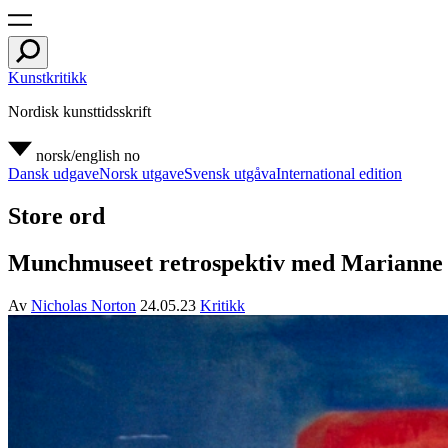
Kunstkritikk
Nordisk kunsttidsskrift
norsk/english
no
Dansk udgave
Norsk utgave
Svensk utgåva
International edition
Store ord
Munchmuseet retrospektiv med Marianne Bra
Av
Nicholas Norton
24.05.23
Kritikk