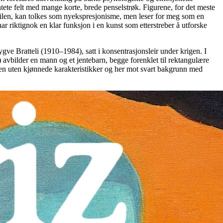
antete felt med mange korte, brede penselstrøk. Figurene, for det meste
 stilen, kan tolkes som nyekspresjonisme, men leser for meg som en
r riktignok en klar funksjon i en kunst som etterstreber å utforske
ygve Bratteli (1910–1984), satt i konsentrasjonsleir under krigen. I
 avbilder en mann og et jentebarn, begge forenklet til rektangulære
en uten kjønnede karakteristikker og her mot svart bakgrunn med