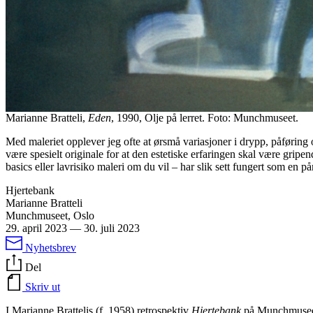
Marianne Bratteli,
Eden
, 1990, Olje på lerret. Foto: Munchmuseet.
Med maleriet opplever jeg ofte at ørsmå variasjoner i drypp, påføring 
være spesielt originale for at den estetiske erfaringen skal være grip
basics eller lavrisiko maleri om du vil – har slik sett fungert som en 
Hjertebank
Marianne Bratteli
Munchmuseet, Oslo
29. april 2023
—
30. juli 2023
Nyhetsbrev
Del
Skriv ut
I Marianne Brattelis (f. 1958) retrospektiv
Hjertebank
på Munchmuseet,