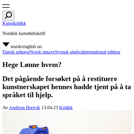
Kunstkritikk
Nordisk kunsttidsskrift
norsk/english
no
Dansk udgave
Norsk utgave
Svensk utgåva
International edition
Hege Lønne hvem?
Det pågående forsøket på å restituere
kunstnerskapet hennes hadde tjent på å ta
språket til hjelp.
Av
Andreas Breivik
13.04.23
Kritikk