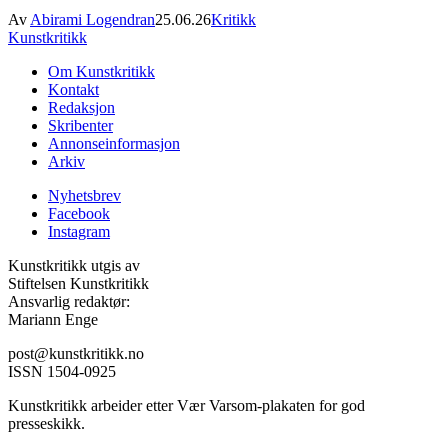
Av
Abirami Logendran
25.06.26
Kritikk
Kunstkritikk
Om Kunstkritikk
Kontakt
Redaksjon
Skribenter
Annonseinformasjon
Arkiv
Nyhetsbrev
Facebook
Instagram
Kunstkritikk utgis av
Stiftelsen Kunstkritikk
Ansvarlig redaktør:
Mariann Enge
post@kunstkritikk.no
ISSN 1504-0925
Kunstkritikk arbeider etter Vær Varsom-plakaten for god
presseskikk.