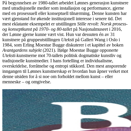
På begynnelsen av 1980-tallet arbeidet Lønnes generasjon kunstnere
med utradisjonelle medier som installasjon og performance, gjerne
med en prosessuell eller konseptuell tilnærming. Denne kunsten har
vært gjenstand for økende institusjonell interesse i senere tid. Det
mest eklatante eksempelet er utstillingen
Stille revolt: Norsk prosess-
og konseptkunst på 1970- og 80-tallet
på Nasjonalmuseet i 2016,
der Lønne gjerne kunne vært vist. Hun var dessuten én av 31
kunstnere på gruppeutstillingen
Uteksti
på Galleri Wang i Oslo i
1984, som Erling Moestue Bugge diskuterer i et kapittel av boken
Avantgardens subjekt
(2021). Ifølge Moestue Bugge opponerte
Uteksti
-kunstnerne mot 70-tallets politisk dogmatiske kunstliv og
tradisjonelle kunstmedier. I hans fortelling er individualisme,
overskridelse, forråtnelse og entropi stikkord. Den mest ansporende
inngangen til Lønnes kunstnerskap er hvordan hun åpner verket mot
denne utsiden for å si noe om forholdet mellom kunst – eller
menneske – og omgivelse.