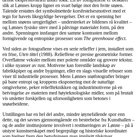
slik at Lønnes kropp ligner en svart bølge mot den hvite snøen.
Talende erstattes det symbolmettede korsfestelsesmotivet med et
tegn for havets likegyldige bevegelser. Det er en spenning her
mellom snøens uregjerlighet – understreket av bildenes rå kvalitet –
og Lønnes fysiske strev med å påtvinge materialet form, på den
andre. Spenningen innfanger den samme kontrasten mellom
formgivende og entropiske prosesser som
The greenhouse effect
.
Ved siden av fotografiene vises en serie relieffer i jern, installert som
en frise,
Uten tittel
(1988). Relieffene er presise geometriske former.
Overflatene veksler mellom mer polerte områder og grovere tekstur,
i ulike nyanser av rust. Motivene kan forestille landskap av
fabrikkpiper og andre bygninger, eller en slags visuelle rebuser som
viser til industrielle prosesser. Mens Lønnes snøfotografier bringer
på bane entropi og kroppens eksponering mot de naturlige
omgivelsene, peker relieffteknikken og industrimotivene på en
betvingelse av materien med høyteknologiske midler, som på brutalt
vis utsletter forskjellen og uforsonligheten som betones i
snøarbeidene.
Utstillingen har en hel del andre, mindre iøynefallende spor enn
dette, og det savnes gjennomgående en bestrebelse fra Kunsthallen –
og de andre institusjonene involvert i restitueringen av Lønne – på å
utstyre kunstnerskapet med begrepslige og historiske koordinater
som hjelper frem den betydningen man implisitt tilskriver