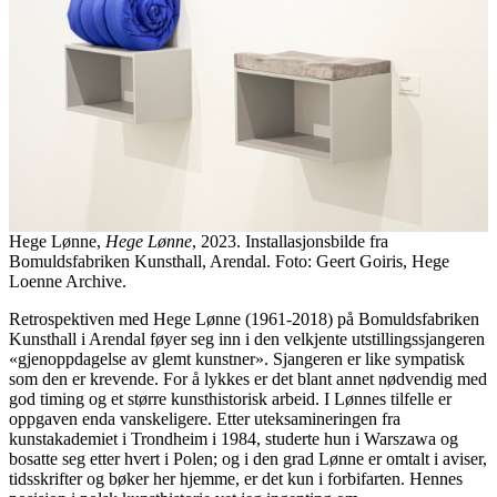
Hege Lønne,
Hege Lønne
, 2023. Installasjonsbilde fra
Bomuldsfabriken Kunsthall, Arendal. Foto: Geert Goiris, Hege
Loenne Archive.
Retrospektiven med Hege Lønne (1961-2018) på Bomuldsfabriken
Kunsthall i Arendal føyer seg inn i den velkjente utstillingssjangeren
«gjenoppdagelse av glemt kunstner». Sjangeren er like sympatisk
som den er krevende. For å lykkes er det blant annet nødvendig med
god timing og et større kunsthistorisk arbeid. I Lønnes tilfelle er
oppgaven enda vanskeligere. Etter uteksamineringen fra
kunstakademiet i Trondheim i 1984, studerte hun i Warszawa og
bosatte seg etter hvert i Polen; og i den grad Lønne er omtalt i aviser,
tidsskrifter og bøker her hjemme, er det kun i forbifarten. Hennes