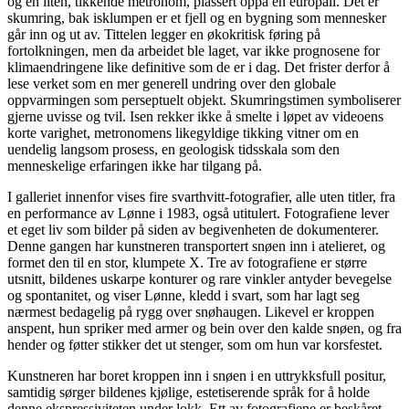
og en liten, tikkende metronom, plassert oppå en europall. Det er
skumring, bak isklumpen er et fjell og en bygning som mennesker
går inn og ut av. Tittelen legger en økokritisk føring på
fortolkningen, men da arbeidet ble laget, var ikke prognosene for
klimaendringene like definitive som de er i dag. Det frister derfor å
lese verket som en mer generell undring over den globale
oppvarmingen som perseptuelt objekt. Skumringstimen symboliserer
gjerne uvisse og tvil. Isen rekker ikke å smelte i løpet av videoens
korte varighet, metronomens likegyldige tikking vitner om en
uendelig langsom prosess, en geologisk tidsskala som den
menneskelige erfaringen ikke har tilgang på.
I galleriet innenfor vises fire svarthvitt-fotografier, alle uten titler, fra
en performance av Lønne i 1983, også utitulert. Fotografiene lever
et eget liv som bilder på siden av begivenheten de dokumenterer.
Denne gangen har kunstneren transportert snøen inn i atelieret, og
formet den til en stor, klumpete X. Tre av fotografiene er større
utsnitt, bildenes uskarpe konturer og rare vinkler antyder bevegelse
og spontanitet, og viser Lønne, kledd i svart, som har lagt seg
nærmest bedagelig på rygg over snøhaugen. Likevel er kroppen
anspent, hun spriker med armer og bein over den kalde snøen, og fra
hender og føtter stikker det ut stenger, som om hun var korsfestet.
Kunstneren har boret kroppen inn i snøen i en uttrykksfull positur,
samtidig sørger bildenes kjølige, estetiserende språk for å holde
denne ekspressiviteten under lokk. Ett av fotografiene er beskåret