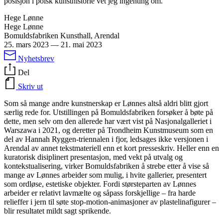
posisjon i polsk kunsthistorie vet jeg ingenting om.
Hege Lønne
Hege Lønne
Bomuldsfabriken Kunsthall, Arendal
25. mars 2023
—
21. mai 2023
Nyhetsbrev
Del
Skriv ut
Som så mange andre kunstnerskap er Lønnes altså aldri blitt gjort
særlig rede for. Utstillingen på Bomuldsfabriken forsøker å bøte på
dette, men selv om den allerede har vært vist på Nasjonalgalleriet i
Warszawa i 2021, og deretter på Trondheim Kunstmuseum som en
del av Hannah Ryggen-triennalen i fjor, ledsages ikke versjonen i
Arendal av annet tekstmateriell enn et kort presseskriv. Heller enn en
kuratorisk disiplinert presentasjon, med vekt på utvalg og
kontekstualisering, virker Bomuldsfabriken å strebe etter å vise så
mange av Lønnes arbeider som mulig, i hvite gallerier, presentert
som ordløse, estetiske objekter. Fordi størsteparten av Lønnes
arbeider er relativt lavmælte og såpass forskjellige – fra harde
relieffer i jern til søte stop-motion-animasjoner av plastelinafigurer –
blir resultatet mildt sagt sprikende.