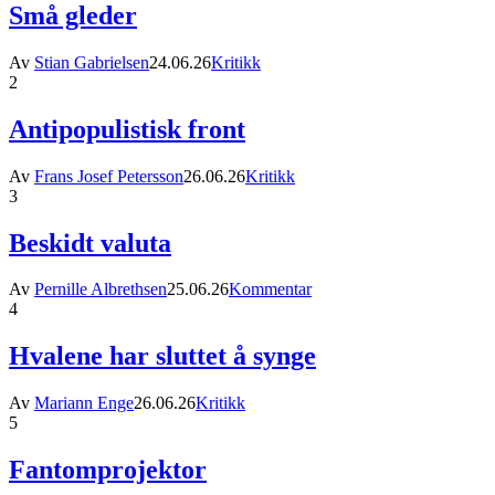
Små gleder
Av
Stian Gabrielsen
24.06.26
Kritikk
2
Antipopulistisk front
Av
Frans Josef Petersson
26.06.26
Kritikk
3
Beskidt valuta
Av
Pernille Albrethsen
25.06.26
Kommentar
4
Hvalene har sluttet å synge
Av
Mariann Enge
26.06.26
Kritikk
5
Fantomprojektor