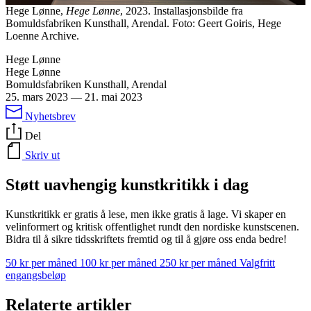
Hege Lønne,
Hege Lønne
, 2023. Installasjonsbilde fra
Bomuldsfabriken Kunsthall, Arendal. Foto: Geert Goiris, Hege
Loenne Archive.
Hege Lønne
Hege Lønne
Bomuldsfabriken Kunsthall, Arendal
25. mars 2023
—
21. mai 2023
Nyhetsbrev
Del
Skriv ut
Støtt uavhengig kunstkritikk i dag
Kunstkritikk er gratis å lese, men ikke gratis å lage. Vi skaper en
velinformert og kritisk offentlighet rundt den nordiske kunstscenen.
Bidra til å sikre tidsskriftets fremtid og til å gjøre oss enda bedre!
50 kr per måned
100 kr per måned
250 kr per måned
Valgfritt
engangsbeløp
Relaterte artikler