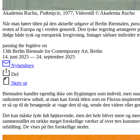
Akademia Ruchu,
Potknięcie
, 1977, Videostill © Akademia Ruchu
Når man hører titlen på den aktuelle udgave af Berlin Biennalen,
pass
resten af Europa og i verden generelt. Den tyske regering arrangerer p
ifølge både tysk og europæisk lovgivning, fratager sårbare individer mu
passing the fugitive on
13th Berlin Biennale for Contemporary Art, Berlin
14. juni 2025
—
24. september 2025
Nyhetsbrev
Del
Skriv ut
Biennalen handler egentlig ikke om flygtningen som individ, men snarer
radiointerview udtalt, at man kan forstå titlen som en Fluxus-inspirer
er så op til de besøgende at «tage den til sig, sende den videre eller g
Det kan måske lyde lidt højtravende, men det hele bliver mere og me
sammenstillet en række meget forskellige værker af over tres kunstnere
udstilling. De vises på fire forskellige steder.