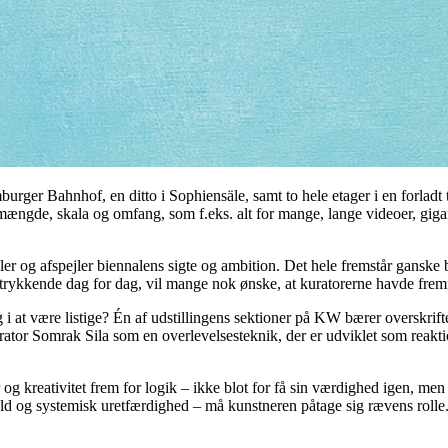
rger Bahnhof, en ditto i Sophiensäle, samt to hele etager i en forladt tid
mængde, skala og omfang, som f.eks. alt for mange, lange videoer, giganti
sler og afspejler biennalens sigte og ambition. Det hele fremstår ganske b
trykkende dag for dag, vil mange nok ønske, at kuratorerne havde fremf
g i at være listige? Én af udstillingens sektioner på KW bærer overskrif
rator Somrak Sila som en overlevelsesteknik, der er udviklet som reaktio
 kreativitet frem for logik – ikke blot for få sin værdighed igen, men o
d og systemisk uretfærdighed – må kunstneren påtage sig rævens rolle. M