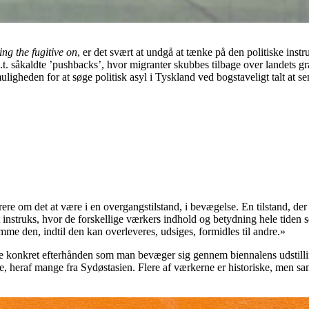
ing the fugitive on
, er det svært at undgå at tænke på den politiske instr
.t. såkaldte ’pushbacks’, hvor migranter skubbes tilbage over landets gr
ligheden for at søge politisk asyl i Tyskland ved bogstaveligt talt at se
e om det at være i en overgangstilstand, i bevægelse. En tilstand, der e
et instruks, hvor de forskellige værkers indhold og betydning hele tiden 
emme den, indtil den kan overleveres, udsiges, formidles til andre.»
re konkret efterhånden som man bevæger sig gennem biennalens udstill
, heraf mange fra Sydøstasien. Flere af værkerne er historiske, men sam