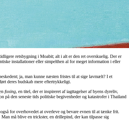
ligere retsbygning i Moabit; alt i alt er den ret overskuelig. Der er
ske installationer eller simpelthen al for meget information i eller
eskedent; ja, man kunne næsten fristes til at sige lavmælt? I et
ørt deres budskab mere eftertrykkeligt.
ten
foxing
, en titel, der er inspireret af iagttagelser af byens dyreliv,
n på den seneste tids politiske begivenheder og katastrofer i Thailand
gså for overhovedet at overleve og bevare evnen til at tænke frit.
an må blive en trickster, en drillepind, der kan tilpasse sig