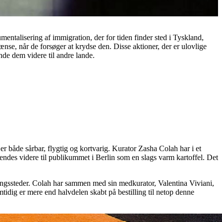
umentalisering af immigration, der for tiden finder sted i Tyskland,
ænse, når de forsøger at krydse den. Disse aktioner, der er ulovlige
nde dem videre til andre lande.
r både sårbar, flygtig og kortvarig. Kurator Zasha Colah har i et
sendes videre til publikummet i Berlin som en slags varm kartoffel. Det
ingssteder. Colah har sammen med sin medkurator, Valentina Viviani,
tidig er mere end halvdelen skabt på bestilling til netop denne