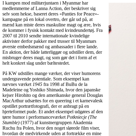
I kampen mod militærjuntaen i Myanmar har
medlemmerne af Lanna Action, der beskriver sig
selv som hekse, baseret deres «Panties for Peace»-
kampagne på en lokal overtro, der går ud på, at
mænd kan miste deres maskuline magt og ære, hvis
de kommer i fysisk kontakt med kvindeundertøj. Fra
2007 til 2010 sendte internationale kvindelige
aktivister derfor pakker med trusser til Myanmars
øverste embedsmænd og ambassader i flere lande.
En aktion, der både latterliggør og udstiller dem, der
misbruger deres magt, og som gør det i form af et
helt konkret slag under bæltestedet.
På KW udstilles mange værker, der viser humorens
undergravende potentiale. Som eksempel kan
nævnes værket
1945
fra 1998 af BuBu de la
Madeleine og Yoshiko Shimada, hvor den japanske
kejser Hirohito og den amerikanske general Douglas
MacArthur udsættes for en queering i et karnevalesk
opstillet portrætfotografi, der er anbragt på en
hjerteformet pude. Et andet eksempel udgøres af den
tørre humor i performanceværket
Potkniecje (The
Stumble)
(1977) af kunstnergruppen Akademia
Ruchu fra Polen, hvor den noget slørede film viser,
hvordan de medvirkende uden at fortrække en mine