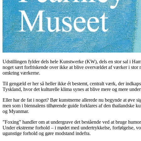
Udstillingen fylder dels hele Kunstwerke (KW), dels en stor sal i Hambu
noget sært forfriskende over ikke at blive overvældet af værker i stor 
omkring værkerne.
Til gengæld er her så heller ikke ét bestemt, centralt værk, der indkap
Tyskland, hvor det kulturelle klima synes at blive mere og mere under
Eller har de fat i noget? Bør kunstnerne allerede nu begynde at øve si
men som i biennalens tilhørende guide forklares af den thailandske ku
og Myanmar.
”Foxing” handler om at undergrave det bestående ved at bruge humor og
Under ekstreme forhold – i mødet med undertrykkelse, forfølgelse, vol
ugunstige forhold og gøre modstand indefra.