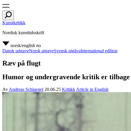
Kunstkritikk
Nordisk kunsttidsskrift
norsk/english
no
Dansk udgave
Norsk utgave
Svensk utgåva
International edition
Ræv på flugt
Humor og undergravende kritik er tilbage p
Av
Andreas Schlaegel
20.06.25
Kritikk
Article in English