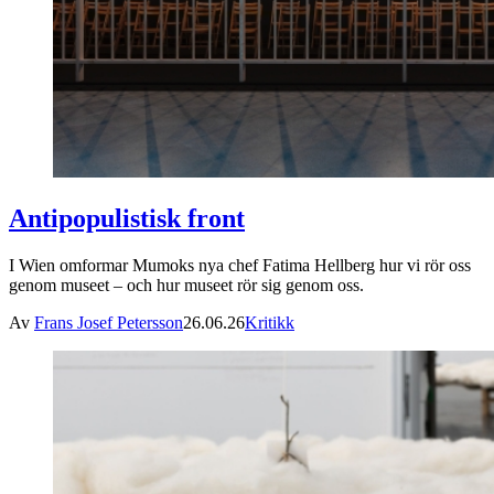
Antipopulistisk front
I Wien omformar Mumoks nya chef Fatima Hellberg hur vi rör oss
genom museet – och hur museet rör sig genom oss.
Av
Frans Josef Petersson
26.06.26
Kritikk