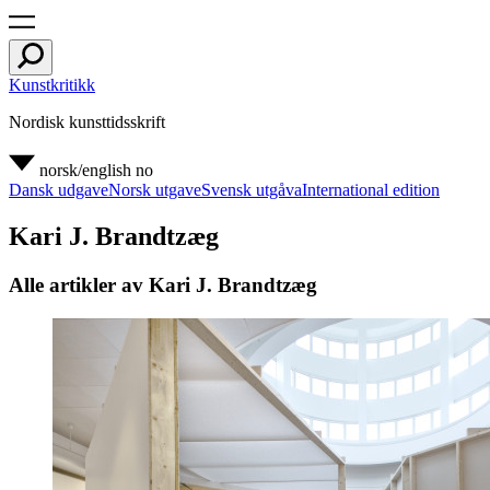
Kunstkritikk
Nordisk kunsttidsskrift
norsk/english
no
Dansk udgave
Norsk utgave
Svensk utgåva
International edition
Kari J. Brandtzæg
Alle artikler av Kari J. Brandtzæg