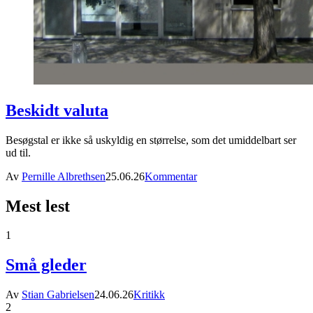
Beskidt valuta
Besøgstal er ikke så uskyldig en størrelse, som det umiddelbart ser
ud til.
Av
Pernille Albrethsen
25.06.26
Kommentar
Mest lest
1
Små gleder
Av
Stian Gabrielsen
24.06.26
Kritikk
2