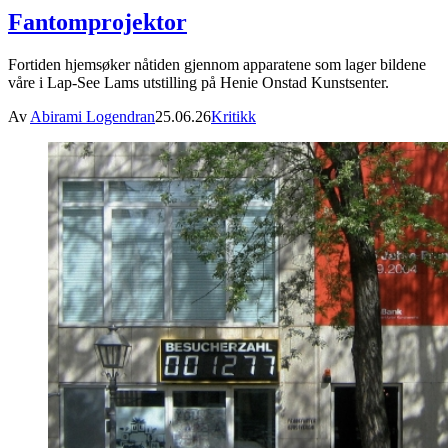
Fantomprojektor
Fortiden hjemsøker nåtiden gjennom apparatene som lager bildene
våre i Lap-See Lams utstilling på Henie Onstad Kunstsenter.
Av
Abirami Logendran
25.06.26
Kritikk