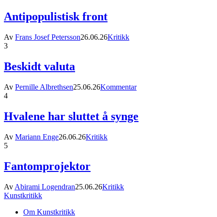
Antipopulistisk front
Av
Frans Josef Petersson
26.06.26
Kritikk
3
Beskidt valuta
Av
Pernille Albrethsen
25.06.26
Kommentar
4
Hvalene har sluttet å synge
Av
Mariann Enge
26.06.26
Kritikk
5
Fantomprojektor
Av
Abirami Logendran
25.06.26
Kritikk
Kunstkritikk
Om Kunstkritikk