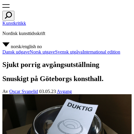
Kunstkritikk
Nordisk kunsttidsskrift
norsk/english
no
Dansk udgave
Norsk utgave
Svensk utgåva
International edition
Sjukt porrig avgångsutställning
Snuskigt på Göteborgs konsthall.
Av
Oscar Svanelid
03.05.23
Avgang