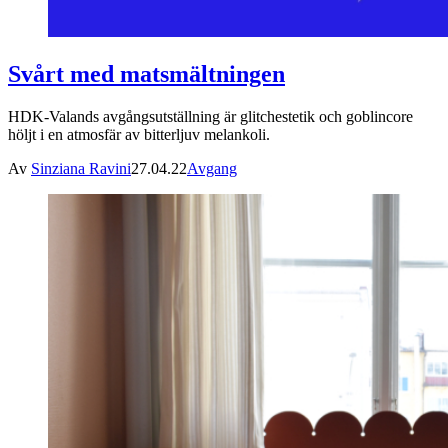
Svårt med matsmältningen
HDK-Valands avgångsutställning är glitchestetik och goblincore
höljt i en atmosfär av bitterljuv melankoli.
Av
Sinziana Ravini
27.04.22
Avgang