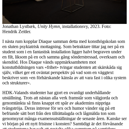
Jonathan Lystbæk,
Unity Hymn,
installationsvy, 2023. Foto:
Hendrik Zeitler.
I nästa rum kopplar Diaque samman detta med konsthögskolan som
en sluten psykiatrisk mottagning. Som betraktare tittar jag ner på en
student som i en fantastisk installation ligger halvt begraven under
en filt, liksom på en och samma gång sönderstressad, overksam och
skendöd. Hos Diaque vänds uppmärksamheten mot
konstutbildningen vars «frihet» tvingar studenten att skärskåda sig
själv, vilket ger ett oväntat perspektiv på vad som en väggtext
beskriver som «en förhärskande känsla av att vara fast i olika system
och strukturer».
HDK-Valands studenter har gjort en ovanligt underhållande
utställning. Trots att nästan alla verk framstår som välgjorda och
genomtänkta så finns knappt ett spår av akademins nippriga
tvångströja. Deras intresse för sex och humor vänder sig på ett
befriande sätt bort från den tillrättalagda och lågmälda ton som
genomsyrat många examensutställningar de senaste åren. Kanske ser
vi början på ett nytt frisinne i konsten? Samtidigt är det förvånande
att studenterna har valt att gestalta olika symptom på samtidens