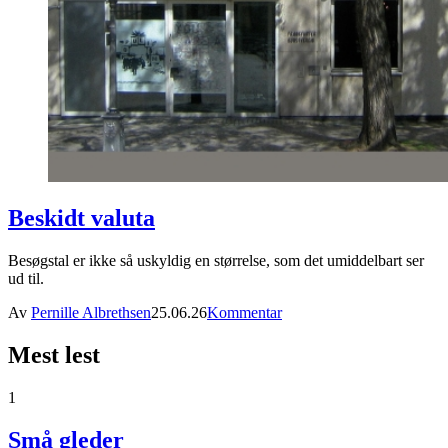
Beskidt valuta
Besøgstal er ikke så uskyldig en størrelse, som det umiddelbart ser
ud til.
Av
Pernille Albrethsen
25.06.26
Kommentar
Mest lest
1
Små gleder