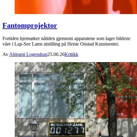
Fantomprojektor
Fortiden hjemsøker nåtiden gjennom apparatene som lager bildene
våre i Lap-See Lams utstilling på Henie Onstad Kunstsenter.
Av
Abirami Logendran
25.06.26
Kritikk