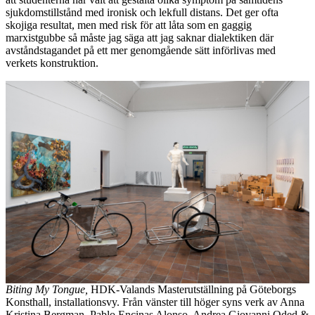
sjukdomstillstånd med ironisk och lekfull distans. Det ger ofta
skojiga resultat, men med risk för att låta som en gaggig
marxistgubbe så måste jag säga att jag saknar dialektiken där
avståndstagandet på ett mer genomgående sätt införlivas med
verkets konstruktion.
Biting My Tongue,
HDK-Valands Masterutställning på Göteborgs
Konsthall, installationsvy. Från vänster till höger syns verk av Anna
Kristina Bergman, Pablo Encinas Alonso, Andrea Giovanni Oded &