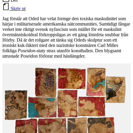
Del
Skriv ut
Jag förstår att Oded har velat formge den toxiska maskulinitet som
härjar i militariserade amerikanska nätcommunities. Samtidigt fångar
verket inte riktigt svensk nyfascism som istället för ett maskulint
övermänniskoideal förkroppsligas av ett gäng lönnfeta snubbar från
Hörby. Då är det roligare att tänka sig Odeds skulptur som ett
ironiskt kuk-fäkteri med den nazistiske konstnären Carl Milles
folkliga
Poseidon
-staty strax utanför konsthallen. Den blygsamt
utrustade Poseidon förlorar med hästlängder.