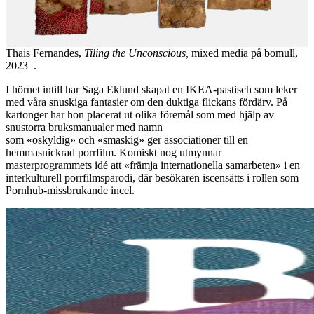
Thais Fernandes,
Tiling the Unconscious,
mixed media på bomull,
2023–.
I hörnet intill har Saga Eklund skapat en IKEA-pastisch som leker
med våra snuskiga fantasier om den duktiga flickans fördärv. På
kartonger har hon placerat ut olika föremål som med hjälp av
snustorra bruksmanualer med namn
som «oskyldig» och «smaskig» ger associationer till en
hemmasnickrad porrfilm. Komiskt nog utmynnar
masterprogrammets idé att «främja internationella samarbeten» i en
interkulturell porrfilmsparodi, där besökaren iscensätts i rollen som
Pornhub-missbrukande incel.