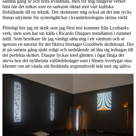
samma gång se och höra kvantdata, men för mig fungerar verket
bäst när det tolkas som en sarkasm riktad mot vårt kultiska
förhållande till ny teknik. Det skrämmer mig också att det inte tycks
finnas utrymme för systemglitchar i kvantteknologins sköna värld.
Plötsligt hör jag ett skrik som jag först tror kommer från Lystbaeks
verk, men som har sin källa i Ricardo Diaques installation i rummet
intill. Som besökare får jag vänligt sätta mig i ett väntrum och se
igenom en tutorial för det fiktiva företaget Goodfeels skrikterapi. Det
är på samma gång sjukt roligt och nedslående att låta sig ledsagas till
det perfekta skriket. Diaque lyckas med glimten i ögat fånga det
skeva hos det nyliberala välfärdsbolaget som i filmen övertygar sina
klienter om att vända sitt fördämda avgrundsvrål inåt mot sig själva.