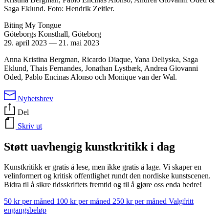
Saga Eklund. Foto: Hendrik Zeitler.
Biting My Tongue
Göteborgs Konsthall, Göteborg
29. april 2023
—
21. mai 2023
Anna Kristina Bergman, Ricardo Diaque, Yana Deliyska, Saga
Eklund, Thais Fernandes, Jonathan Lystbæk, Andrea Giovanni
Oded, Pablo Encinas Alonso och Monique van der Wal.
Nyhetsbrev
Del
Skriv ut
Støtt uavhengig kunstkritikk i dag
Kunstkritikk er gratis å lese, men ikke gratis å lage. Vi skaper en
velinformert og kritisk offentlighet rundt den nordiske kunstscenen.
Bidra til å sikre tidsskriftets fremtid og til å gjøre oss enda bedre!
50 kr per måned
100 kr per måned
250 kr per måned
Valgfritt
engangsbeløp