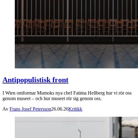
Antipopulistisk front
I Wien omformar Mumoks nya chef Fatima Hellberg hur vi rör oss
genom museet – och hur museet rör sig genom oss.
Av
Frans Josef Petersson
26.06.26
Kritikk