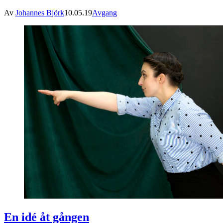
Av
Johannes Björk
10.05.19
Avgang
En idé åt gången