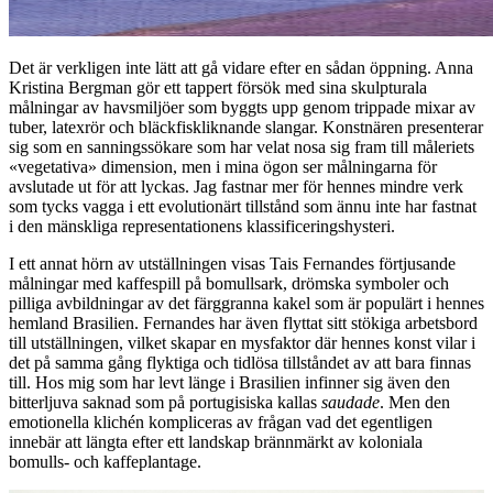
Det är verkligen inte lätt att gå vidare efter en sådan öppning. Anna
Kristina Bergman gör ett tappert försök med sina skulpturala
målningar av havsmiljöer som byggts upp genom trippade mixar av
tuber, latexrör och bläckfiskliknande slangar. Konstnären presenterar
sig som en sanningssökare som har velat nosa sig fram till måleriets
«vegetativa» dimension, men i mina ögon ser målningarna för
avslutade ut för att lyckas. Jag fastnar mer för hennes mindre verk
som tycks vagga i ett evolutionärt tillstånd som ännu inte har fastnat
i den mänskliga representationens klassificeringshysteri.
I ett annat hörn av utställningen visas Tais Fernandes förtjusande
målningar med kaffespill på bomullsark, drömska symboler och
pilliga avbildningar av det färggranna kakel som är populärt i hennes
hemland Brasilien. Fernandes har även flyttat sitt stökiga arbetsbord
till utställningen, vilket skapar en mysfaktor där hennes konst vilar i
det på samma gång flyktiga och tidlösa tillståndet av att bara finnas
till. Hos mig som har levt länge i Brasilien infinner sig även den
bitterljuva saknad som på portugisiska kallas
saudade
. Men den
emotionella klichén kompliceras av frågan vad det egentligen
innebär att längta efter ett landskap brännmärkt av koloniala
bomulls- och kaffeplantage.