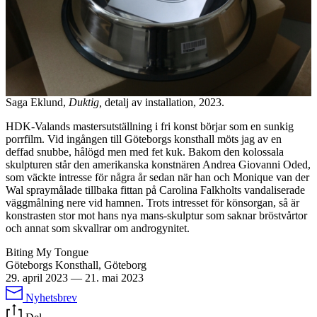
Saga Eklund,
Duktig,
detalj av installation, 2023.
HDK-Valands mastersutställning i fri konst börjar som en sunkig
porrfilm. Vid ingången till Göteborgs konsthall möts jag av en
deffad snubbe, hålögd men med fet kuk. Bakom den kolossala
skulpturen står den amerikanska konstnären Andrea Giovanni Oded,
som väckte intresse för några år sedan när han och Monique van der
Wal spraymålade tillbaka fittan på Carolina Falkholts vandaliserade
väggmålning nere vid hamnen. Trots intresset för könsorgan, så är
konstrasten stor mot hans nya mans-skulptur som saknar bröstvårtor
och annat som skvallrar om androgynitet.
Biting My Tongue
Göteborgs Konsthall, Göteborg
29. april 2023
—
21. mai 2023
Nyhetsbrev