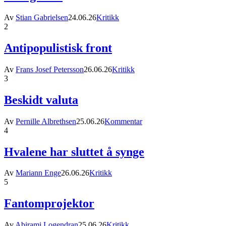
Av
Stian Gabrielsen
24.06.26
Kritikk
2
Antipopulistisk front
Av
Frans Josef Petersson
26.06.26
Kritikk
3
Beskidt valuta
Av
Pernille Albrethsen
25.06.26
Kommentar
4
Hvalene har sluttet å synge
Av
Mariann Enge
26.06.26
Kritikk
5
Fantomprojektor
Av
Abirami Logendran
25.06.26
Kritikk