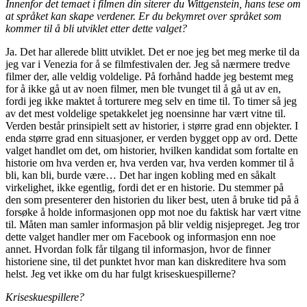
Innenfor det temaet i filmen din siterer du Wittgenstein, hans tese om
at språket kan skape verdener. Er du bekymret over språket som
kommer til å bli utviklet etter dette valget?
Ja. Det har allerede blitt utviklet. Det er noe jeg bet meg merke til da
jeg var i Venezia for å se filmfestivalen der. Jeg så nærmere tredve
filmer der, alle veldig voldelige. På forhånd hadde jeg bestemt meg
for å ikke gå ut av noen filmer, men ble tvunget til å gå ut av en,
fordi jeg ikke maktet å torturere meg selv en time til. To timer så jeg
av det mest voldelige spetakkelet jeg noensinne har vært vitne til.
Verden består prinsipielt sett av historier, i større grad enn objekter. I
enda større grad enn situasjoner, er verden bygget opp av ord. Dette
valget handlet om det, om historier, hvilken kandidat som fortalte en
historie om hva verden er, hva verden var, hva verden kommer til å
bli, kan bli, burde være… Det har ingen kobling med en såkalt
virkelighet, ikke egentlig, fordi det er en historie. Du stemmer på
den som presenterer den historien du liker best, uten å bruke tid på å
forsøke å holde informasjonen opp mot noe du faktisk har vært vitne
til. Måten man samler informasjon på blir veldig nisjepreget. Jeg tror
dette valget handler mer om Facebook og informasjon enn noe
annet. Hvordan folk får tilgang til informasjon, hvor de finner
historiene sine, til det punktet hvor man kan diskreditere hva som
helst. Jeg vet ikke om du har fulgt kriseskuespillerne?
Kriseskuespillere?