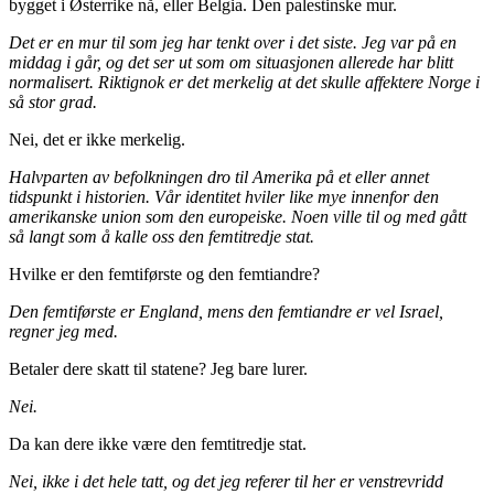
bygget i Østerrike nå, eller Belgia. Den palestinske mur.
Det er en mur til som jeg har tenkt over i det siste. Jeg var på en
middag i går, og det ser ut som om situasjonen allerede har blitt
normalisert. Riktignok er det merkelig at det skulle affektere Norge i
så stor grad.
Nei, det er ikke merkelig.
Halvparten av befolkningen dro til Amerika på et eller annet
tidspunkt i historien. Vår identitet hviler like mye innenfor den
amerikanske union som den europeiske. Noen ville til og med gått
så langt som å kalle oss den femtitredje stat.
Hvilke er den femtiførste og den femtiandre?
Den femtiførste er England, mens den femtiandre er vel Israel,
regner jeg med.
Betaler dere skatt til statene? Jeg bare lurer.
Nei.
Da kan dere ikke være den femtitredje stat.
Nei, ikke i det hele tatt, og det jeg referer til her er venstrevridd