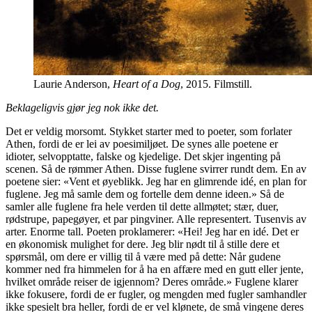
Laurie Anderson,
Heart of a Dog
, 2015. Filmstill.
Beklageligvis gjør jeg nok ikke det.
Det er veldig morsomt. Stykket starter med to poeter, som forlater
Athen, fordi de er lei av poesimiljøet. De synes alle poetene er
idioter, selvopptatte, falske og kjedelige. Det skjer ingenting på
scenen. Så de rømmer Athen. Disse fuglene svirrer rundt dem. En av
poetene sier: «Vent et øyeblikk. Jeg har en glimrende idé, en plan for
fuglene. Jeg må samle dem og fortelle dem denne ideen.» Så de
samler alle fuglene fra hele verden til dette allmøtet; stær, duer,
rødstrupe, papegøyer, et par pingviner. Alle representert. Tusenvis av
arter. Enorme tall. Poeten proklamerer: «Hei! Jeg har en idé. Det er
en økonomisk mulighet for dere. Jeg blir nødt til å stille dere et
spørsmål, om dere er villig til å være med på dette: Når gudene
kommer ned fra himmelen for å ha en affære med en gutt eller jente,
hvilket område reiser de igjennom? Deres område.» Fuglene klarer
ikke fokusere, fordi de er fugler, og mengden med fugler samhandler
ikke spesielt bra heller, fordi de er vel klønete, de små vingene deres