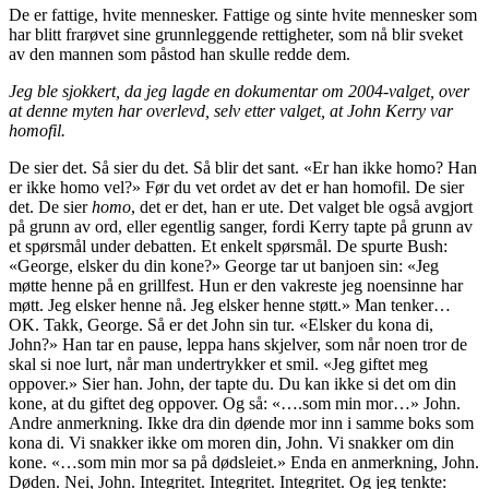
De er fattige, hvite mennesker. Fattige og sinte hvite mennesker som
har blitt frarøvet sine grunnleggende rettigheter, som nå blir sveket
av den mannen som påstod han skulle redde dem.
Jeg ble sjokkert, da jeg lagde en dokumentar om 2004-valget, over
at denne myten har overlevd, selv etter valget, at John Kerry var
homofil.
De sier det. Så sier du det. Så blir det sant. «Er han ikke homo? Han
er ikke homo vel?» Før du vet ordet av det er han homofil. De sier
det. De sier
homo
, det er det, han er ute. Det valget ble også avgjort
på grunn av ord, eller egentlig sanger, fordi Kerry tapte på grunn av
et spørsmål under debatten. Et enkelt spørsmål. De spurte Bush:
«George, elsker du din kone?» George tar ut banjoen sin: «Jeg
møtte henne på en grillfest. Hun er den vakreste jeg noensinne har
møtt. Jeg elsker henne nå. Jeg elsker henne støtt.» Man tenker…
OK. Takk, George. Så er det John sin tur. «Elsker du kona di,
John?» Han tar en pause, leppa hans skjelver, som når noen tror de
skal si noe lurt, når man undertrykker et smil. «Jeg giftet meg
oppover.» Sier han. John, der tapte du. Du kan ikke si det om din
kone, at du giftet deg oppover. Og så: «….som min mor…» John.
Andre anmerkning. Ikke dra din døende mor inn i samme boks som
kona di. Vi snakker ikke om moren din, John. Vi snakker om din
kone. «…som min mor sa på dødsleiet.» Enda en anmerkning, John.
Døden. Nei, John. Integritet. Integritet. Integritet. Og jeg tenkte: