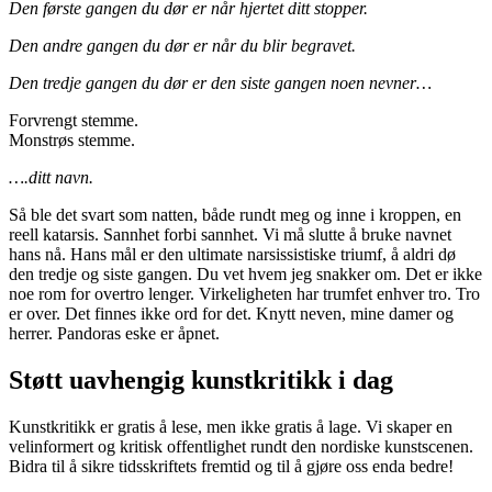
Den første gangen du dør er når hjertet ditt stopper.
Den andre gangen du dør er når du blir begravet.
Den tredje gangen du dør er den siste gangen noen nevner…
Forvrengt stemme.
Monstrøs stemme.
….ditt navn.
Så ble det svart som natten, både rundt meg og inne i kroppen, en
reell katarsis. Sannhet forbi sannhet. Vi må slutte å bruke navnet
hans nå. Hans mål er den ultimate narsissistiske triumf, å aldri dø
den tredje og siste gangen. Du vet hvem jeg snakker om. Det er ikke
noe rom for overtro lenger. Virkeligheten har trumfet enhver tro. Tro
er over. Det finnes ikke ord for det. Knytt neven, mine damer og
herrer. Pandoras eske er åpnet.
Støtt uavhengig kunstkritikk i dag
Kunstkritikk er gratis å lese, men ikke gratis å lage. Vi skaper en
velinformert og kritisk offentlighet rundt den nordiske kunstscenen.
Bidra til å sikre tidsskriftets fremtid og til å gjøre oss enda bedre!