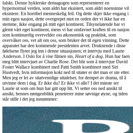
falskt. Denne hyklerske demagogen som representerer en
hypernormal verden, som aldri har eksistert, som aldri noensinne vil
eksistere. En horribel menneskelig feil. Og dette skjer ikke engang i
min egen nasjon, dette overgrepet mot en orden der vi ikke har en
stemme, ikke engang på mitt eget kontinent. Tilsynelatende har vi
glemt vårt eget kontinent, mens vi har omfavnet kraften til en nasjon
som kontinuerlig overvelder oss økonomisk og praktisk, som
overvåker oss, vet alt om oss, som bruker det til egen vinning. Dette
apparatet har den kommende presidenten arvet. Druknende i disse
følelsene flyter jeg inn i denne situasjonen; et intervju med Laurie
Anderson. I Oslo for å vise filmen sin,
Heart of a dog
. Hun har faen
meg blitt intervjuet av Charlie Rose. Det blir som å intervjue David
Foster Wallace kombinert med Patti Smith kombinert med Siri
Hustvedt, hvis informasjon kokt ned til sitater er det man er ute etter.
Men jeg er lei av sitatvennlige uttalelser, for dempet av drama, til å
utvinne dem i dag. Er ikke du? Er ikke vi alle? I det minste ser
Laurie ut som om hun har gitt opp litt. Vi setter oss ned ansikt til
ansikt, hennes røntgenblikk penetrerer mine søvnige øyne, og tiden
står stille i det jeg innrømmer: