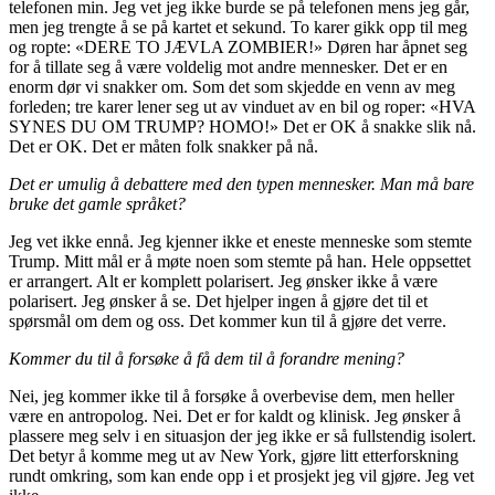
telefonen min. Jeg vet jeg ikke burde se på telefonen mens jeg går,
men jeg trengte å se på kartet et sekund. To karer gikk opp til meg
og ropte: «DERE TO JÆVLA ZOMBIER!» Døren har åpnet seg
for å tillate seg å være voldelig mot andre mennesker. Det er en
enorm dør vi snakker om. Som det som skjedde en venn av meg
forleden; tre karer lener seg ut av vinduet av en bil og roper: «HVA
SYNES DU OM TRUMP? HOMO!» Det er OK å snakke slik nå.
Det er OK. Det er måten folk snakker på nå.
Det er umulig å debattere med den typen mennesker. Man må bare
bruke det gamle språket?
Jeg vet ikke ennå. Jeg kjenner ikke et eneste menneske som stemte
Trump. Mitt mål er å møte noen som stemte på han. Hele oppsettet
er arrangert. Alt er komplett polarisert. Jeg ønsker ikke å være
polarisert. Jeg ønsker å se. Det hjelper ingen å gjøre det til et
spørsmål om dem og oss. Det kommer kun til å gjøre det verre.
Kommer du til å forsøke å få dem til å forandre mening?
Nei, jeg kommer ikke til å forsøke å overbevise dem, men heller
være en antropolog. Nei. Det er for kaldt og klinisk. Jeg ønsker å
plassere meg selv i en situasjon der jeg ikke er så fullstendig isolert.
Det betyr å komme meg ut av New York, gjøre litt etterforskning
rundt omkring, som kan ende opp i et prosjekt jeg vil gjøre. Jeg vet