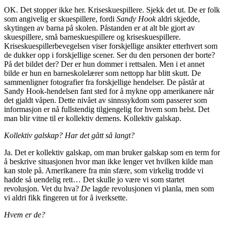
OK. Det stopper ikke her. Kriseskuespillere. Sjekk det ut. De er folk
som angivelig er skuespillere, fordi
Sandy Hook
aldri skjedde,
skytingen av barna på skolen. Påstanden er at alt ble gjort av
skuespillere, små barneskuespillere og kriseskuespillere.
Kriseskuespillerbevegelsen viser forskjellige ansikter etterhvert som
de dukker opp i forskjellige scener. Ser du den personen der borte?
På det bildet der? Der er hun dommer i rettsalen. Men i et annet
bilde er hun en barneskolelærer som nettopp har blitt skutt. De
sammenligner fotografier fra forskjellige hendelser. De påstår at
Sandy Hook-hendelsen fant sted for å mykne opp amerikanere når
det gjaldt våpen. Dette nivået av sinnssykdom som passerer som
informasjon er nå fullstendig tilgjengelig for hvem som helst. Det
man blir vitne til er kollektiv demens. Kollektiv galskap.
Kollektiv galskap? Har det gått så langt?
Ja. Det er kollektiv galskap, om man bruker galskap som en term for
å beskrive situasjonen hvor man ikke lenger vet hvilken kilde man
kan stole på. Amerikanere fra min sfære, som virkelig trodde vi
hadde så uendelig rett… Det skulle jo være vi som startet
revolusjon. Vet du hva?
De
lagde revolusjonen vi planla, men som
vi aldri fikk fingeren ut for å iverksette.
Hvem er de?