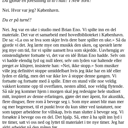
Du gjorde en forestilling til to i natt? I New York?
Nei. Hvor var jeg? København.
Du er på turné?
Nei. Jeg var en uke i studio med Brian Eno. Vi spilte inn en del
materiale. Det var et samarbeid med hovedbiblioteket i København.
De sa: «La oss se hva som skjer hvis dere bare spiller en uke.» Så da
gjorde vi det. Jeg lærte mye om musikk den uken, og spesielt lærte
jeg mye om tid, for vi spilte uansett hva som skjedde. Uavhengig av
omstendigheter fortsatte vi, det var en idé Brian Eno hadde. Selv om
vi hadde elendig lyd og null ideer, selv om lyden var haltende eller
preget av klisjeer, insisterte han: «Nei, ikke stopp.» Som musiker
ville jeg definitivt stoppe umiddelbart hvis jeg ikke har en idé eller
lyden er dårlig, men det var ikke lov å stoppe denne gangen. Vi
fortsatte og fortsatte med å spille. Etter en stund ville noe veldig
vakkert komme opp til overflaten, nesten alltid, noe veldig flytende.
Så når jeg kommer hjem i morgen skal jeg redesigne hele studioet
mitt, inspirert av denne erfaringen, gjøre det mer åpent, for akustikk,
flere dingser, flere rom å bevege seg i. Som mye annet blir man mer
og mer begrenset, til et punkt hvor du kun sitter ved tastaturet, noe
som tapper arbeidene for villskap, hvis man slutter å bevege seg. Vi
forsøkte å bevege oss en del. Det hjalp. Så, etter å ha spilt inn lyd i
tre timer, satt vi oss ned og lyttet til materialet i tre nye timer. Jeg har
aldri arbeidet på den måten før.