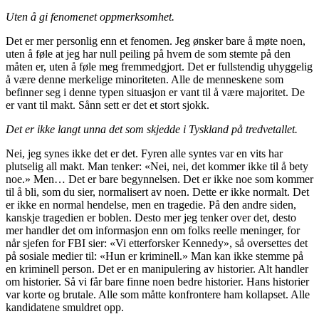
Uten å gi fenomenet oppmerksomhet.
Det er mer personlig enn et fenomen. Jeg ønsker bare å møte noen,
uten å føle at jeg har null peiling på hvem de som stemte på den
måten er, uten å føle meg fremmedgjort. Det er fullstendig uhyggelig
å være denne merkelige minoriteten. Alle de menneskene som
befinner seg i denne typen situasjon er vant til å være majoritet. De
er vant til makt. Sånn sett er det et stort sjokk.
Det er ikke langt unna det som skjedde i Tyskland på tredvetallet.
Nei, jeg synes ikke det er det. Fyren alle syntes var en vits har
plutselig all makt. Man tenker: «Nei, nei, det kommer ikke til å bety
noe.» Men… Det er bare begynnelsen. Det er ikke noe som kommer
til å bli, som du sier, normalisert av noen. Dette er ikke normalt. Det
er ikke en normal hendelse, men en tragedie. På den andre siden,
kanskje tragedien er boblen. Desto mer jeg tenker over det, desto
mer handler det om informasjon enn om folks reelle meninger, for
når sjefen for FBI sier: «Vi etterforsker Kennedy», så oversettes det
på sosiale medier til: «Hun er kriminell.» Man kan ikke stemme på
en kriminell person. Det er en manipulering av historier. Alt handler
om historier. Så vi får bare finne noen bedre historier. Hans historier
var korte og brutale. Alle som måtte konfrontere ham kollapset. Alle
kandidatene smuldret opp.