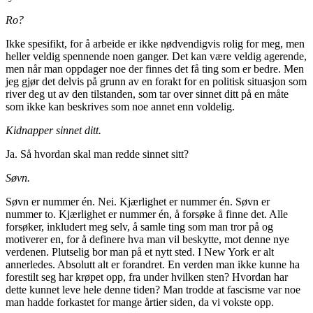
Ro?
Ikke spesifikt, for å arbeide er ikke nødvendigvis rolig for meg, men
heller veldig spennende noen ganger. Det kan være veldig agerende,
men når man oppdager noe der finnes det få ting som er bedre. Men
jeg gjør det delvis på grunn av en forakt for en politisk situasjon som
river deg ut av den tilstanden, som tar over sinnet ditt på en måte
som ikke kan beskrives som noe annet enn voldelig.
Kidnapper sinnet ditt.
Ja. Så hvordan skal man redde sinnet sitt?
Søvn.
Søvn er nummer én. Nei. Kjærlighet er nummer én. Søvn er
nummer to. Kjærlighet er nummer én, å forsøke å finne det. Alle
forsøker, inkludert meg selv, å samle ting som man tror på og
motiverer en, for å definere hva man vil beskytte, mot denne nye
verdenen. Plutselig bor man på et nytt sted. I New York er alt
annerledes. Absolutt alt er forandret. En verden man ikke kunne ha
forestilt seg har krøpet opp, fra under hvilken sten? Hvordan har
dette kunnet leve hele denne tiden? Man trodde at fascisme var noe
man hadde forkastet for mange årtier siden, da vi vokste opp.