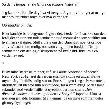
Så det vi trenger er en lengre og roligere historie?
Jeg kan ikke fortelle deg hva vi trenger. Jeg tror vi trenger at mange
mennesker tenker nøye over hva vi trenger.
Og snakker om det.
Eller kanskje bare begynner å gjøre det, istedenfor å snakke om det,
fordi det er mer enn nok seminarer med mennesker som snakker om
hva man skal gjøre. Slutt å prate om det. Bare gjør noe. Gjør noe
aktivt så snart som mulig, noe som vil gjøre en forskjell. Dropp
seminarene om det, og diskusjonene på kveldstid. Ikke lev i en
verden av ord.
*
Et av mine sterkeste minner, er å se Laurie Anderson på scenen i
New York i 2012, året da verden egentlig skulle gå under, ifølge
myten. Jeg ble fullstendig satt ut. Forestillingen i seg selv var rotete,
ufokusert, litt utenfor min rekkevidde, for å være ærlig. Men i noen
sekunder stod verden stille, et øyeblikk der hun siterte
Den
tibetanske boken om livet og døden
av Sogyal Rinpoche. Hun sa
noe som jeg aldri kommer til å glemme, på en måte som fremdeles
gir meg frysninger: