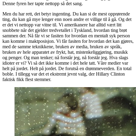
Denne fyren her tapte nettopp så det sang.
Men du har rett, det betyr ingenting. Du kan si de mest opprørende
ting, du kan gå mye lenger enn noen andre er villige til å gå. Og det
er det vi nettopp var vitne til. Vi amerikanere har alltid vært litt
snobbete når det gjelder tredvetallet i Tyskland, hvordan ting brøt
sammen der. Nå får vi se fasiten for hvordan en mentalt syk person
kan komme i maktposisjon. Vi får fasiten for hvordan det kan gjøres,
med de samme teknikkene, bruken av media, bruken av språk,
bruken av hele apparatet av frykt, hat, mistenkeliggjøring, musikk
og penger. Og man tenker; nå forstår jeg, nå forstår jeg. Hva slags
idioter er vi? Vi så det ikke komme i det hele tatt. Våre medier var
helt på jordet. Helt på jordet. De forutså en drømmeverden. En total
boble. I tillegg var det et ekstremt jevnt valg, der Hillary Clinton
faktisk fikk flest stemmer.