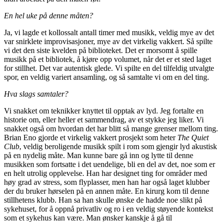
En hel uke på denne måten?
Ja, vi lagde et kollossalt antall timer med musikk, veldig mye av det
var snirklete improvisasjoner, mye av det virkelig vakkert. Så spilte
vi det den siste kvelden på biblioteket. Det er morsomt å spille
musikk på et bibliotek, å kjøre opp volumet, når det er et sted laget
for stillhet. Det var autentisk glede. Vi spilte en del tilfeldig utvalgte
spor, en veldig variert ansamling, og så samtalte vi om en del ting.
Hva slags samtaler?
Vi snakket om teknikker knyttet til opptak av lyd. Jeg fortalte en
historie om, eller heller et sammendrag, av et stykke jeg liker. Vi
snakket også om hvordan det har blitt så mange grenser mellom ting.
Brian Eno gjorde et virkelig vakkert prosjekt som heter
The Quiet
Club
, veldig beroligende musikk spilt i rom som gjengir lyd akustisk
på en nydelig måte. Man kunne bare gå inn og lytte til denne
musikken som fortsatte i det uendelige, bli en del av det, noe som er
en helt utrolig opplevelse. Han har designet ting for områder med
høy grad av stress, som flyplasser, men han har også laget klubber
der du bruker hørselen på en annen måte. En kirurg kom til denne
stillhetens klubb. Han sa han skulle ønske de hadde noe slikt på
sykehuset, for å oppnå privatliv og ro i en veldig støyende kontekst
som et sykehus kan være. Man ønsker kanskje å gå til