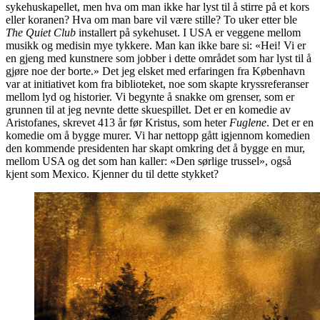
sykehuskapellet, men hva om man ikke har lyst til å stirre på et kors
eller koranen? Hva om man bare vil være stille? To uker etter ble
The Quiet Club
installert på sykehuset. I USA er veggene mellom
musikk og medisin mye tykkere. Man kan ikke bare si: «Hei! Vi er
en gjeng med kunstnere som jobber i dette området som har lyst til å
gjøre noe der borte.» Det jeg elsket med erfaringen fra København
var at initiativet kom fra biblioteket, noe som skapte kryssreferanser
mellom lyd og historier. Vi begynte å snakke om grenser, som er
grunnen til at jeg nevnte dette skuespillet. Det er en komedie av
Aristofanes, skrevet 413 år før Kristus, som heter
Fuglene
. Det er en
komedie om å bygge murer. Vi har nettopp gått igjennom komedien
den kommende presidenten har skapt omkring det å bygge en mur,
mellom USA og det som han kaller: «Den sørlige trussel», også
kjent som Mexico. Kjenner du til dette stykket?