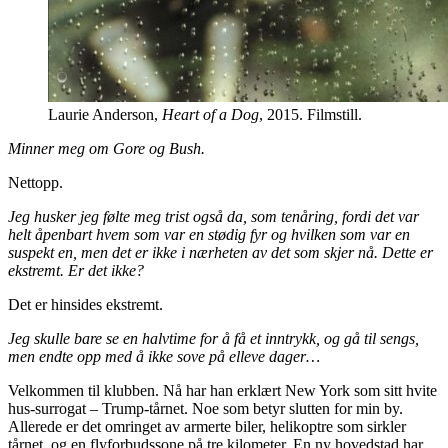
Laurie Anderson,
Heart of a Dog
, 2015. Filmstill.
Minner meg om Gore og Bush.
Nettopp.
Jeg husker jeg følte meg trist også da, som tenåring, fordi det var
helt åpenbart hvem som var en stødig fyr og hvilken som var en
suspekt en, men det er ikke i nærheten av det som skjer nå. Dette er
ekstremt. Er det ikke?
Det er hinsides ekstremt.
Jeg skulle bare se en halvtime for å få et inntrykk, og gå til sengs,
men endte opp med å ikke sove på elleve dager…
Velkommen til klubben. Nå har han erklært New York som sitt hvite
hus-surrogat – Trump-tårnet. Noe som betyr slutten for min by.
Allerede er det omringet av armerte biler, helikoptre som sirkler
tårnet, og en flyforbudssone på tre kilometer. En ny hovedstad har