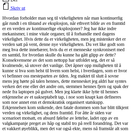
Skriv ut
Hvordan forholder man seg til virkeligheten når man kontinuerlig
går rundt i en tilstand av eksplosjon, når ethvert bilde av en framtid
er en verden av kontinuerlige eksplosjoner? Jeg har ikke indre
mekanismer, i mine vitale organer, til å forhandle med dagens
virkelighet. Hvis dette da er virkeligheten, men jeg mistenker det er
verden satt på vent, denne nye virkeligheten. Du vet like godt som
meg hva dette innebærer, hvis du er et menneske synkronisert med
en samtid, for hvordan skulle du kunne ha gått glipp av dette?
Konsekvensene av det som nettopp har utfoldet seg, det er så
kvalmende, så utover det vanlige. Det åpner opp muligheten til å
kunne si hva som helst til hvem som helst, i hverdagen, som er hvor
vi befinner oss mesteparten av tiden. Jeg maktet til slutt å sovne
mens jeg hørte på talen hennes, dette mennesket jeg aldri har syntes
verken det ene eller det andre om, stemmen hennes fjern og spak der
nede fra laptopen på gulvet. Men jeg klarte ikke lytte til hennes
erkjennelse av et uakseptabelt tap, i noe som knapt kan defineres
som noe annet enn et demokratisk organisert statskupp.
Erkjennelsen kom snikende, den fatale dommen som har blitt tilkjent
verden og virkelighet, og dens framtid. For åtte år siden var
scenarioet motsatt, en absurd følelse av lettelse, ladet opp av en
valgkampanje preget av håp og stabil tro på reell forandring. Det var
et vakkert øyeblikk, men det var også ekte, mens nå framstår alt som