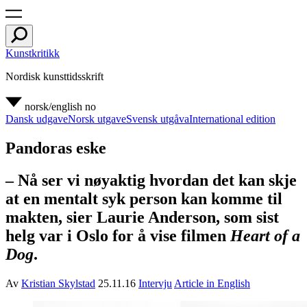
Kunstkritikk
Nordisk kunsttidsskrift
norsk/english
no
Dansk udgave
Norsk utgave
Svensk utgåva
International edition
Pandoras eske
– Nå ser vi nøyaktig hvordan det kan skje
at en mentalt syk person kan komme til
makten, sier Laurie Anderson, som sist
helg var i Oslo for å vise filmen
Heart of a
Dog
.
Av
Kristian Skylstad
25.11.16
Intervju
Article in English