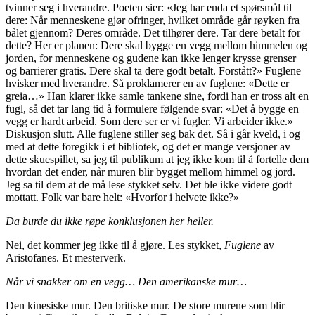
tvinner seg i hverandre. Poeten sier: «Jeg har enda et spørsmål til
dere: Når menneskene gjør ofringer, hvilket område går røyken fra
bålet gjennom? Deres område. Det tilhører dere. Tar dere betalt for
dette? Her er planen: Dere skal bygge en vegg mellom himmelen og
jorden, for menneskene og gudene kan ikke lenger krysse grenser
og barrierer gratis. Dere skal ta dere godt betalt. Forstått?» Fuglene
hvisker med hverandre. Så proklamerer en av fuglene: «Dette er
greia…» Han klarer ikke samle tankene sine, fordi han er tross alt en
fugl, så det tar lang tid å formulere følgende svar: «Det å bygge en
vegg er hardt arbeid. Som dere ser er vi fugler. Vi arbeider ikke.»
Diskusjon slutt. Alle fuglene stiller seg bak det. Så i går kveld, i og
med at dette foregikk i et bibliotek, og det er mange versjoner av
dette skuespillet, sa jeg til publikum at jeg ikke kom til å fortelle dem
hvordan det ender, når muren blir bygget mellom himmel og jord.
Jeg sa til dem at de må lese stykket selv. Det ble ikke videre godt
mottatt. Folk var bare helt: «Hvorfor i helvete ikke?»
Da burde du ikke røpe konklusjonen her heller.
Nei, det kommer jeg ikke til å gjøre. Les stykket,
Fuglene
av
Aristofanes. Et mesterverk.
Når vi snakker om en vegg… Den amerikanske mur…
Den kinesiske mur. Den britiske mur. De store murene som blir