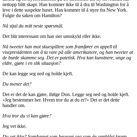
nettopp blitt skapt. Han kommer ikke til å dra til Washington for å
leve i dette suspekte huset. Han kommer til å styre fra New York.
Fulgte du saken om Hamilton?
Nå stjal du mitt neste spørsmål.
Det blir interessant om han sier unnskyld eller ikke.
Nå tweeter han mot skuespillere som framfører en appell til
visepresidenten om å ta vare på alle amerikanere, og han tweeter at
de burde skamme seg. Det er patetisk. Hva kan kunstnere, unge og
eldre, gjøre i en slik situasjon?
De kan legge seg ned og holde kjeft.
Du mener det?
Det er det de kan gjøre, ifølge Don. Legge seg ned og holde kjeft.
«Jeg bestemmer her. Hvem tror du at du er?» Det er det dette
handler om.
Hva tror du vi kan gjøre?
Jeg vet ikke.
Du vet ikke? Samfunnet som beveger seg som én oppblåst kropp.