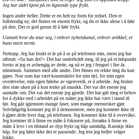
Jeg har aldri kjent på en lignende type frykt.
Ingen andre heller. Dette er en helt ny form for redsel. Den er
fullstendig ny, det finnes en enorm frykt, og du er ikke alene i å føle
på den. Det er god grunn til å føle frykt.
Uansett hvor du snur seg, i enhver nyhetskanal, enhver artikkel, er
hans navn nevnt.
Nettopp. Jeg har brukt et år på å se på telefonen min, mens jeg har
utbrutt: «Sa han det?» Det har underholdt meg, til jeg på et tidspunkt
forsto at jeg er avhengig av dette, og nå er jeg i fengsel i fire år,
minimum. Sammen med alle andre. Det finnes en rekke ting du kan
gjøre. Noe som har vært konstruktivt for min del, for min egen
overlevelse, min egen følelse av egenverdi, er å arbeide. Jeg brukte
den siste uken på å kun tenke på musikk. Det var det eneste jeg
samtalte om. Det var det eneste jeg gjorde. Det har gitt meg et behov
for å dykke ned i arbeidet på en måter jeg ikke har vært i stand til
før. Jeg går igjennom mange faser, som mange mennesker gjør.
Selvfølgelig kommer jeg til å demonstrere, men jeg kommer ikke til
å gjøre
dette
hver dag, på telefonen. Jeg kommer ikke til å overvåke.
Jeg kommer til å finne en måte å fokusere på, forsøke å finne en
måte å leve i en tilstand av dyp frykt og håp samtidig. Kanskje ikke
håp, for jeg føler ikke det er passende. Jeg tror jeg heller velger
lykke.