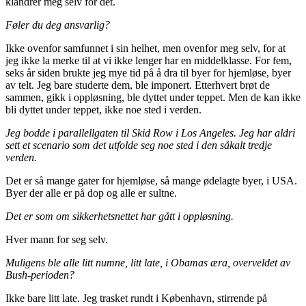
klandrer meg selv for det.
Føler du deg ansvarlig?
Ikke ovenfor samfunnet i sin helhet, men ovenfor meg selv, for at
jeg ikke la merke til at vi ikke lenger har en middelklasse. For fem,
seks år siden brukte jeg mye tid på å dra til byer for hjemløse, byer
av telt. Jeg bare studerte dem, ble imponert. Etterhvert brøt de
sammen, gikk i oppløsning, ble dyttet under teppet. Men de kan ikke
bli dyttet under teppet, ikke noe sted i verden.
Jeg bodde i parallellgaten til Skid Row i Los Angeles. Jeg har aldri
sett et scenario som det utfolde seg noe sted i den såkalt tredje
verden.
Det er så mange gater for hjemløse, så mange ødelagte byer, i USA.
Byer der alle er på dop og alle er sultne.
Det er som om sikkerhetsnettet har gått i oppløsning.
Hver mann for seg selv.
Muligens ble alle litt numne, litt late, i Obamas æra, overveldet av
Bush-perioden?
Ikke bare litt late. Jeg trasket rundt i København, stirrende på