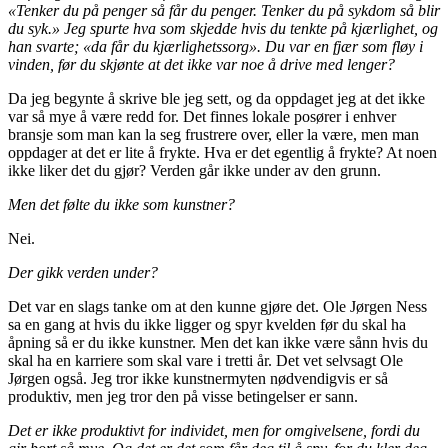
«Tenker du på penger så får du penger. Tenker du på sykdom så blir
du syk.» Jeg spurte hva som skjedde hvis du tenkte på kjærlighet, og
han svarte; «da får du kjærlighetssorg». Du var en fjær som fløy i
vinden, før du skjønte at det ikke var noe å drive med lenger?
Da jeg begynte å skrive ble jeg sett, og da oppdaget jeg at det ikke
var så mye å være redd for. Det finnes lokale posører i enhver
bransje som man kan la seg frustrere over, eller la være, men man
oppdager at det er lite å frykte. Hva er det egentlig å frykte? At noen
ikke liker det du gjør? Verden går ikke under av den grunn.
Men det følte du ikke som kunstner?
Nei.
Der gikk verden under?
Det var en slags tanke om at den kunne gjøre det. Ole Jørgen Ness
sa en gang at hvis du ikke ligger og spyr kvelden før du skal ha
åpning så er du ikke kunstner. Men det kan ikke være sånn hvis du
skal ha en karriere som skal vare i tretti år. Det vet selvsagt Ole
Jørgen også. Jeg tror ikke kunstnermyten nødvendigvis er så
produktiv, men jeg tror den på visse betingelser er sann.
Det er ikke produktivt for individet, men for omgivelsene, fordi du