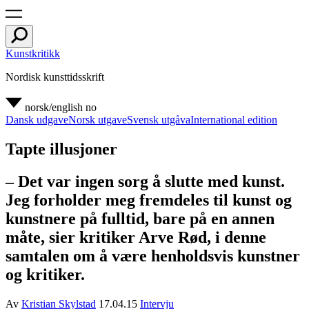
Kunstkritikk
Nordisk kunsttidsskrift
norsk/english
no
Dansk udgave
Norsk utgave
Svensk utgåva
International edition
Tapte illusjoner
– Det var ingen sorg å slutte med kunst.
Jeg forholder meg fremdeles til kunst og
kunstnere på fulltid, bare på en annen
måte, sier kritiker Arve Rød, i denne
samtalen om å være henholdsvis kunstner
og kritiker.
Av
Kristian Skylstad
17.04.15
Intervju