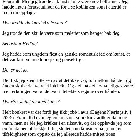
Foucault. Men jeg trodde at kunst skulle være noe helt annet. Jeg
hadde ingen forutsetninger da for å se koblingen som i ettertid er
mer enn opplagt.
Hva trodde du kunst skulle være?
Jeg trodde den skulle være som maleriet som henger bak deg.
Sebastian Helling?
Jeg hadde som ungdom flest en ganske romantisk idé om kunst, at
det var kort vei mellom sjel og penselstrøk.
Det er det jo.
Det fikk jeg snart følelsen av at det ikke var, for mellom hånden og
ånden skulle det være et intellekt. Og det må det nødvendigvis være,
men erfaringen var at det var intellektets regime over hånden.
Hvorfor sluttet du med kunst?
Helt konkret var det fordi jeg fikk jobb i avis (Dagens Næringsliv i
2006). Fram til da var jeg en kunstner som skrev artikler dann og
vann, men nå ble jeg kritiker i en riksavis, og det opplevde jeg som
en fundamental forskjell. Jeg sluttet som kunstner på grunn av
tilfeldigheter som oppsto da jeg allerede hadde mistet troen.