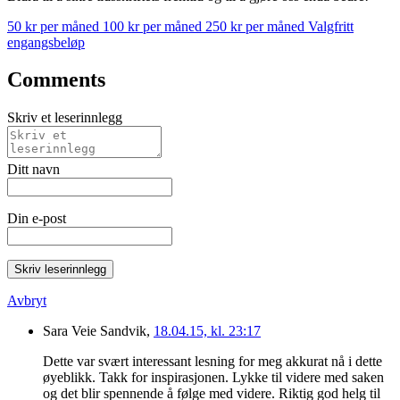
50 kr per måned
100 kr per måned
250 kr per måned
Valgfritt
engangsbeløp
Comments
Skriv et leserinnlegg
Ditt navn
Din e-post
Skriv leserinnlegg
Avbryt
Sara Veie Sandvik,
18.04.15, kl. 23:17
Dette var svært interessant lesning for meg akkurat nå i dette
øyeblikk. Takk for inspirasjonen. Lykke til videre med saken
og det blir spennende å følge med videre. Riktig god helg til