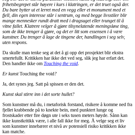
frihetsbegrepet står høyere i kurs i klatringen, er det truet også der.
Du bare bytter ut et lerret med en vegg eller et monument med et
fjell, din egen interesse står i sentrum, og med begge livsstiler blir
mange mennesker rundt dratt med i dragsuget eller tvunget til å
vitne fallet. Klatrere velger å gjøre tilsynelatende meningsløse ting,
som de ikke trenger å gjøre, og det er litt som essensen i å være
kunstner. Du trenger å lage de tingene der, handlingen i seg selv,
uten respons.
Da skulle man tenke seg at det å gi opp det prosjektet blir ekstra
smertefullt. Kritikken har ikke det ved seg, slik jeg har erfart det.
Den handler ikke om
Touching the void
.
Er kunst
Touching the void
?
Ja, det synes jeg. Satt på spissen er den det.
Kunst skal stirre inn i det sorte hullet?
Som kunstner må du, i metaforisk forstand, risikere å komme ned fra
fjellet krabbende på to knekte bein, med punktert lunge og
frostskader etter fire døgn ute i seks tusen meters høyde. Sånn kan
ikke kunstkritikk være, i alle fall ikke for meg. Å velge seg et liv
som kunstner innebærer et nivå av potensiell risiko kritikken ikke
kan matche.