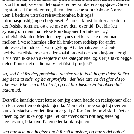
i stort format, selv om det også er en av kritikerens oppgaver. Siden
jeg stort sett forholder meg til en liten scene som Oslo og Norge,
uten å bedrive utstrakt reisevirksomhet, blir også
informasjonstilgangen begrenset. Å forstå kunst fordrer å se den i
det fysiske rommet, og å se mye av den, over tid. Det blir lett
synsing om man må trekke konklusjoner fra Internett og
andrehåndskilder. Men for meg synes det klassiske dilemmaet
mellom å være harmløs eller bli brukt som redskap for andre
interesser, fremdeles å være gyldig. At alternativene er å enten
bedrive estetiske øvelser eller sosial protest der konklusjonen er gitt.
Hvis man ikke kan akseptere disse kategoriene, og sier ja takk begge
deler, finnes det et alternativ i et fristilt prosjekt?
Ja, ved å si fra deg prosjektet, da sier du ja takk begge deler. Si ifra
seg det å ta side, og ha et prosjekt i det hele tatt, så det gjør du jo
allerede. Eller nei takk til alt, og det har liksom Faldbakken tatt
patent på.
Det ville kanskje vært lettere om jeg enten hadde en reaksjonær eller
en klar venstreideologisk agenda. Men det er noe sørgelig over en
kunstforståelse der det liksom er gitt på forhånd hvor vi skal. Det er
ideen og det ikke-opplagte i et kunstverk som bør begjæres og
hegnes om, ikke overflaten eller konklusjonen.
Jeg har ikke noe begjær om å forbli kunstner, og har aldri hatt et