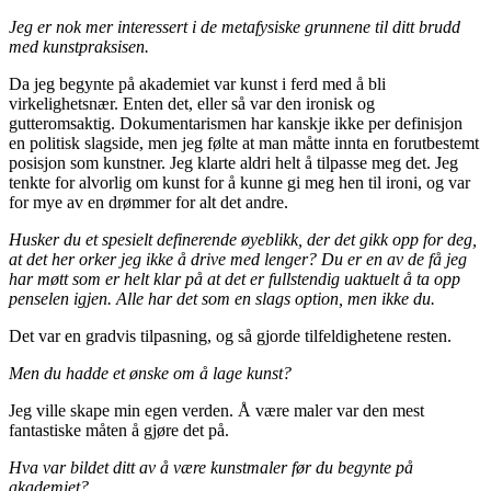
Jeg er nok mer interessert i de metafysiske grunnene til ditt brudd
med kunstpraksisen.
Da jeg begynte på akademiet var kunst i ferd med å bli
virkelighetsnær. Enten det, eller så var den ironisk og
gutteromsaktig. Dokumentarismen har kanskje ikke per definisjon
en politisk slagside, men jeg følte at man måtte innta en forutbestemt
posisjon som kunstner. Jeg klarte aldri helt å tilpasse meg det. Jeg
tenkte for alvorlig om kunst for å kunne gi meg hen til ironi, og var
for mye av en drømmer for alt det andre.
Husker du et spesielt definerende øyeblikk, der det gikk opp for deg,
at det her orker jeg ikke å drive med lenger? Du er en av de få jeg
har møtt som er helt klar på at det er fullstendig uaktuelt å ta opp
penselen igjen. Alle har det som en slags option, men ikke du.
Det var en gradvis tilpasning, og så gjorde tilfeldighetene resten.
Men du hadde et ønske om å lage kunst?
Jeg ville skape min egen verden. Å være maler var den mest
fantastiske måten å gjøre det på.
Hva var bildet ditt av å være kunstmaler før du begynte på
akademiet?