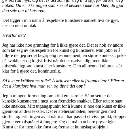
gir bort så mye. Og det er det som får deg til å spy, for du kler deg
naken. Du er ikke ungen som sier at keiseren ikke har klær, du gjør
deg selv om til keiseren.
Det ligger i min natur å respektere kunstnere uansett hva de gjør,
nesten uten unntak.
Hvorfor det?
Jeg har ikke noe grunnlag for å ikke gjøre det. Det er nok av andre
som tar seg av disrespekten for kunst og kunstnere. Min jobb er å
tilføre det jeg ser et begripelig resonnement, en større kontekst; peke
på svakheter og logisk brist når det er nødvendig, men ikke
mistenkeliggjøre kunst eller kunstnere. Den allmenne kulturen står
klar for å gjøre det, kontinuerlig.
Så hva er kritikerens rolle? Å kritisere eller defragmentere? Eller er
det å klargjøre hva man ser, og åpne det opp?
Jeg har ingen formening om kritikerens rolle. Sånn sett er det
kanskje kunstneren i meg som fremdeles snakker. Eller rettere sagt:
ikke snakker. Mitt utgangspunkt for å kunne si noe om kunst er ikke
gjennom andres tekster. Det er ateliersamtalen; berøringen med
stoffet, og erfaringen av at når man har passert et visst punkt, stopper
gjerne verbalspråket å fungere. Og da må man bare prøve igjen.
Kunst er for meg ikke først og fremst et kunnskapsobjekt i