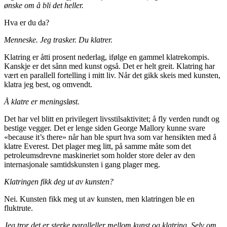
ønske om å bli det heller.
Hva er du da?
Menneske. Jeg trasker. Du klatrer.
Klatring er åtti prosent nederlag, ifølge en gammel klatrekompis.
Kanskje er det sånn med kunst også. Det er helt greit. Klatring har
vært en parallell fortelling i mitt liv. Når det gikk skeis med kunsten,
klatra jeg best, og omvendt.
Å klatre er meningsløst.
Det har vel blitt en privilegert livsstilsaktivitet; å fly verden rundt og
bestige vegger. Det er lenge siden George Mallory kunne svare
«because it’s there» når han ble spurt hva som var hensikten med å
klatre Everest. Det plager meg litt, på samme måte som det
petroleumsdrevne maskineriet som holder store deler av den
internasjonale samtidskunsten i gang plager meg.
Klatringen fikk deg ut av kunsten?
Nei. Kunsten fikk meg ut av kunsten, men klatringen ble en
fluktrute.
Jeg tror det er sterke paralleller mellom kunst og klatring. Selv om