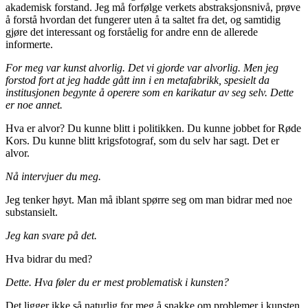
akademisk forstand. Jeg må forfølge verkets abstraksjonsnivå, prøve
å forstå hvordan det fungerer uten å ta saltet fra det, og samtidig
gjøre det interessant og forståelig for andre enn de allerede
informerte.
For meg var kunst alvorlig. Det vi gjorde var alvorlig. Men jeg
forstod fort at jeg hadde gått inn i en metafabrikk, spesielt da
institusjonen begynte å operere som en karikatur av seg selv. Dette
er noe annet.
Hva er alvor? Du kunne blitt i politikken. Du kunne jobbet for Røde
Kors. Du kunne blitt krigsfotograf, som du selv har sagt. Det er
alvor.
Nå intervjuer du meg.
Jeg tenker høyt. Man må iblant spørre seg om man bidrar med noe
substansielt.
Jeg kan svare på det.
Hva bidrar du med?
Dette. Hva føler du er mest problematisk i kunsten?
Det ligger ikke så naturlig for meg å snakke om problemer i kunsten