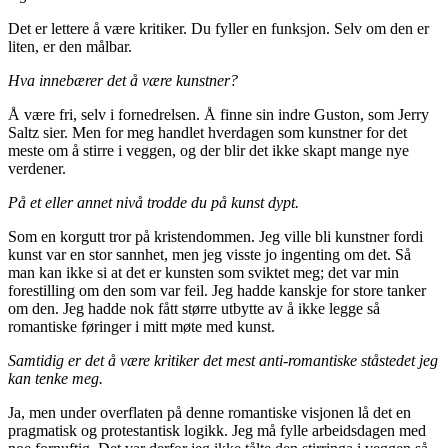
Det er lettere å være kritiker. Du fyller en funksjon. Selv om den er
liten, er den målbar.
Hva innebærer det å være kunstner?
Å være fri, selv i fornedrelsen. Å finne sin indre Guston, som Jerry
Saltz sier. Men for meg handlet hverdagen som kunstner for det
meste om å stirre i veggen, og der blir det ikke skapt mange nye
verdener.
På et eller annet nivå trodde du på kunst dypt.
Som en korgutt tror på kristendommen. Jeg ville bli kunstner fordi
kunst var en stor sannhet, men jeg visste jo ingenting om det. Så
man kan ikke si at det er kunsten som sviktet meg; det var min
forestilling om den som var feil. Jeg hadde kanskje for store tanker
om den. Jeg hadde nok fått større utbytte av å ikke legge så
romantiske føringer i mitt møte med kunst.
Samtidig er det å være kritiker det mest anti-romantiske ståstedet jeg
kan tenke meg.
Ja, men under overflaten på denne romantiske visjonen lå det en
pragmatisk og protestantisk logikk. Jeg må fylle arbeidsdagen med