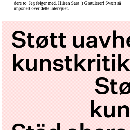
dere to. Jeg følger med. Hilsen Sara :) Gratulerer! Svært så
imponert over dette intervjuet.