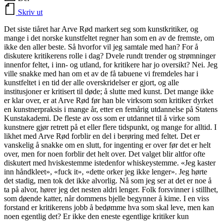
Skriv ut
Det siste tiåret har Arve Rød markert seg som kunstkritiker, og
mange i det norske kunstfeltet regner han som en av de fremste, om
ikke den aller beste. Så hvorfor vil jeg samtale med han? For å
diskutere kritikerens rolle i dag? Dvele rundt trender og strømninger
innenfor feltet, i inn- og utland, for kritikere har jo oversikt? Nei. Jeg
ville snakke med han om et av de få tabuene vi fremdeles har i
kunstfeltet i en tid der alle overskridelser er gjort, og alle
institusjoner er kritisert til døde; å slutte med kunst. Det mange ikke
er klar over, er at Arve Rød før han ble virksom som kritiker dyrket
en kunstnerpraksis i mange år, etter en femårig utdannelse på Statens
Kunstakademi. De fleste av oss som er utdannet til å virke som
kunstnere gjør retrett på et eller flere tidspunkt, og mange for alltid. I
likhet med Arve Rød forblir en del i berøring med feltet. Det er
vanskelig å snakke om en slutt, for ingenting er over før det er helt
over, men for noen forblir det helt over. Det valget blir altfor ofte
diskutert med hviskestemme istedenfor whiskeystemme. «Jeg kaster
inn håndkleet», «fuck it», «dette orker jeg ikke lenger». Jeg hørte
det stadig, men tok det ikke alvorlig. Nå som jeg ser at det er noe å
ta på alvor, hører jeg det nesten aldri lenger. Folk forsvinner i stillhet,
som døende katter, når dommens bjelle begynner å kime. I en viss
forstand er kritikerens jobb å bedømme hva som skal leve, men kan
noen egentlig det? Er ikke den eneste egentlige kritiker kun