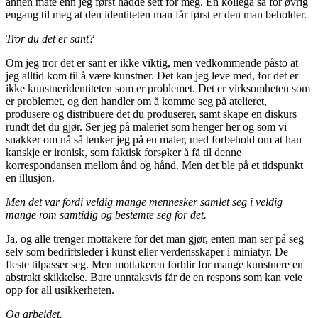
annen måte enn jeg først hadde sett for meg. En kollega sa for øvrig
engang til meg at den identiteten man får først er den man beholder.
Tror du det er sant?
Om jeg tror det er sant er ikke viktig, men vedkommende påsto at
jeg alltid kom til å være kunstner. Det kan jeg leve med, for det er
ikke kunstneridentiteten som er problemet. Det er virksomheten som
er problemet, og den handler om å komme seg på atelieret,
produsere og distribuere det du produserer, samt skape en diskurs
rundt det du gjør. Ser jeg på maleriet som henger her og som vi
snakker om nå så tenker jeg på en maler, med forbehold om at han
kanskje er ironisk, som faktisk forsøker å få til denne
korrespondansen mellom ånd og hånd. Men det ble på et tidspunkt
en illusjon.
Men det var fordi veldig mange mennesker samlet seg i veldig
mange rom samtidig og bestemte seg for det.
Ja, og alle trenger mottakere for det man gjør, enten man ser på seg
selv som bedriftsleder i kunst eller verdensskaper i miniatyr. De
fleste tilpasser seg. Men mottakeren forblir for mange kunstnere en
abstrakt skikkelse. Bare unntaksvis får de en respons som kan veie
opp for all usikkerheten.
Og arbeidet.