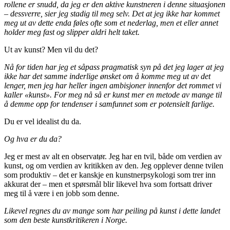
rollene er snudd, da jeg er den aktive kunstneren i denne situasjonen
– dessverre, sier jeg stadig til meg selv. Det at jeg ikke har kommet
meg ut av dette enda føles ofte som et nederlag, men et eller annet
holder meg fast og slipper aldri helt taket.
Ut av kunst? Men vil du det?
Nå for tiden har jeg et såpass pragmatisk syn på det jeg lager at jeg
ikke har det samme inderlige ønsket om å komme meg ut av det
lenger, men jeg har heller ingen ambisjoner innenfor det rommet vi
kaller «kunst». For meg nå så er kunst mer en metode av mange til
å demme opp for tendenser i samfunnet som er potensielt farlige.
Du er vel idealist du da.
Og hva er du da?
Jeg er mest av alt en observatør. Jeg har en tvil, både om verdien av
kunst, og om verdien av kritikken av den. Jeg opplever denne tvilen
som produktiv – det er kanskje en kunstnerpsykologi som trer inn
akkurat der – men et spørsmål blir likevel hva som fortsatt driver
meg til å være i en jobb som denne.
Likevel regnes du av mange som har peiling på kunst i dette landet
som den beste kunstkritikeren i Norge.