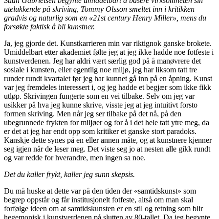
Stian Gabrielsen begynte umiddelbart å basere virksomheten sin
utelukkende på skriving, Tommy Olsson smeltet inn i kritikken
gradvis og naturlig som en «21st century Henry Miller», mens du
forsøkte faktisk å bli kunstner.
Ja, jeg gjorde det. Kunstkarrieren min var riktignok ganske brokete.
Umiddelbart etter akademiet følte jeg at jeg ikke hadde noe fotfeste i
kunstverdenen. Jeg har aldri vært særlig god på å manøvrere det
sosiale i kunsten, eller egentlig noe miljø, jeg har liksom tatt tre
runder rundt kvartalet før jeg har kunnet gå inn på en åpning. Kunst
var jeg fremdeles interessert i, og jeg hadde et begjær som ikke fikk
utløp. Skrivingen fungerte som en vei tilbake. Selv om jeg var
usikker på hva jeg kunne skrive, visste jeg at jeg intuitivt forsto
formen skriving. Men når jeg ser tilbake på det nå, på den
ubegrunnede frykten for miljøer og for å i det hele tatt ytre meg, da
er det at jeg har endt opp som kritiker et ganske stort paradoks.
Kanskje dette synes på en eller annen måte, og at kunstnere kjenner
seg igjen når de leser meg. Det viste seg jo at nesten alle gikk rundt
og var redde for hverandre, men ingen sa noe.
Det du kaller frykt, kaller jeg sunn skepsis.
Du må huske at dette var på den tiden der «samtidskunst» som
begrep oppstår og får institusjonelt fotfeste, altså om man skal
forfølge ideen om at samtidskunsten er en stil og retning som blir
hegemonisk i kunstverdenen på slutten av 80-tallet. Da jeg begynte