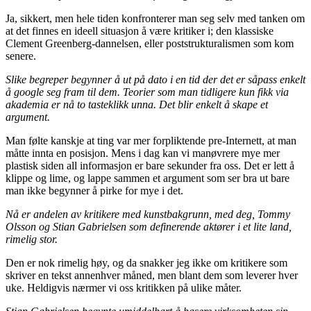
Ja, sikkert, men hele tiden konfronterer man seg selv med tanken om
at det finnes en ideell situasjon å være kritiker i; den klassiske
Clement Greenberg-dannelsen, eller poststrukturalismen som kom
senere.
Slike begreper begynner å ut på dato i en tid der det er såpass enkelt
å google seg fram til dem. Teorier som man tidligere kun fikk via
akademia er nå to tasteklikk unna. Det blir enkelt å skape et
argument.
Man følte kanskje at ting var mer forpliktende pre-Internett, at man
måtte innta en posisjon. Mens i dag kan vi manøvrere mye mer
plastisk siden all informasjon er bare sekunder fra oss. Det er lett å
klippe og lime, og lappe sammen et argument som ser bra ut bare
man ikke begynner å pirke for mye i det.
Nå er andelen av kritikere med kunstbakgrunn, med deg, Tommy
Olsson og Stian Gabrielsen som definerende aktører i et lite land,
rimelig stor.
Den er nok rimelig høy, og da snakker jeg ikke om kritikere som
skriver en tekst annenhver måned, men blant dem som leverer hver
uke. Heldigvis nærmer vi oss kritikken på ulike måter.