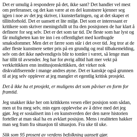
Det er umulig å respondere på det, ikke sant? Det handler vel mest
om preferanser, og det kan være at en del kunstnere kjenner seg
igjen i noe av det jeg skriver, i kunsterfaringen, og at det skaper et
tillitsforhold. Det er uansett et lite miljø. Det som er interessant er
kritikere som skriver meningsfullt ut fra den posisjonen de har klart å
definere for seg selv. Det er det som tar tid. De fleste som har lyst og
får muligheten kan tre inn i en offentlighet med korthugde
smaksdommer. Men det er færre som står i det over tid. Jeg tror at de
aller fleste kunstnere setter pris på en grundig og real tilbakemelding,
selv om det ikke nødvendigvis blir to tomler i været, så lenge man
har tillit til avsender. Jeg har for øvrig alltid hatt mer vekt på
verkkritikken enn institusjonskritikken, det virker nok
diskvalifiserende i mange andres øyne. Det er kanskje også grunnen
til at jeg selv opplever at jeg mangler et egentlig kritisk prosjekt.
Det å ikke ha et prosjekt, er muligens det som påviser en form for
framtid.
Jeg snakker ikke her om kritikkens vesen eller posisjon som sådan,
men ut fra meg selv, min egen opplevelse av å drive med det jeg
gjør. Jeg er sosialisert inn i en kunstverden der den nære historien
forteller at man skal ha en avklart posisjon. Mens i realiteten hakker
man seg fram fra situasjon til situasjon. Fra uke til uke.
Slik som 95 prosent av verdens befolkning uansett gjør.