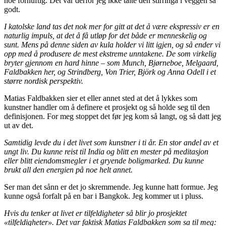
noe fornuftig. Det var derfor jeg ikke tålte den stirringa i veggen så
godt.
I katolske land tas det nok mer for gitt at det å være ekspressiv er en
naturlig impuls, at det å få utløp for det både er menneskelig og
sunt. Mens på denne siden av kula holder vi litt igjen, og så ender vi
opp med å produsere de mest ekstreme unntakene. De som virkelig
bryter gjennom en hard hinne – som Munch, Bjørneboe, Melgaard,
Faldbakken her, og Strindberg, Von Trier, Björk og Anna Odell i et
større nordisk perspektiv.
Matias Faldbakken sier et eller annet sted at det å lykkes som
kunstner handler om å definere et prosjekt og så holde seg til den
definisjonen. For meg stoppet det før jeg kom så langt, og så datt jeg
ut av det.
Samtidig levde du i det livet som kunstner i ti år. En stor andel av et
ungt liv. Du kunne reist til India og blitt en mester på meditasjon
eller blitt eiendomsmegler i et gryende boligmarked. Du kunne
brukt all den energien på noe helt annet.
Ser man det sånn er det jo skremmende. Jeg kunne hatt formue. Jeg
kunne også forfalt på en bar i Bangkok. Jeg kommer ut i pluss.
Hvis du tenker at livet er tilfeldigheter så blir jo prosjektet
«tilfeldigheter». Det var faktisk Matias Faldbakken som sa til meg: