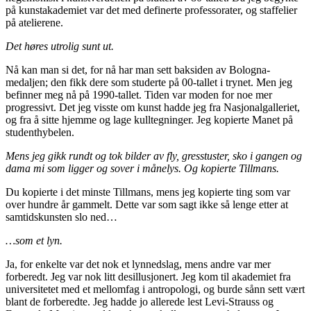
på kunstakademiet var det med definerte professorater, og staffelier
på atelierene.
Det høres utrolig sunt ut.
Nå kan man si det, for nå har man sett baksiden av Bologna-
medaljen; den fikk dere som studerte på 00-tallet i trynet. Men jeg
befinner meg nå på 1990-tallet. Tiden var moden for noe mer
progressivt. Det jeg visste om kunst hadde jeg fra Nasjonalgalleriet,
og fra å sitte hjemme og lage kulltegninger. Jeg kopierte Manet på
studenthybelen.
Mens jeg gikk rundt og tok bilder av fly, gresstuster, sko i gangen og
dama mi som ligger og sover i månelys. Og kopierte Tillmans.
Du kopierte i det minste Tillmans, mens jeg kopierte ting som var
over hundre år gammelt. Dette var som sagt ikke så lenge etter at
samtidskunsten slo ned…
…som et lyn.
Ja, for enkelte var det nok et lynnedslag, mens andre var mer
forberedt. Jeg var nok litt desillusjonert. Jeg kom til akademiet fra
universitetet med et mellomfag i antropologi, og burde sånn sett vært
blant de forberedte. Jeg hadde jo allerede lest Levi-Strauss og