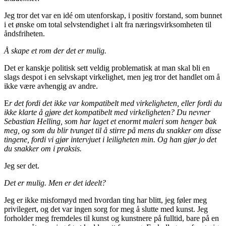
Jeg tror det var en idé om utenforskap, i positiv forstand, som bunnet
i et ønske om total selvstendighet i alt fra næringsvirksomheten til
åndsfriheten.
Å skape et rom der det er mulig.
Det er kanskje politisk sett veldig problematisk at man skal bli en
slags despot i en selvskapt virkelighet, men jeg tror det handlet om å
ikke være avhengig av andre.
E
r det fordi det ikke var kompatibelt med virkeligheten, eller fordi du
ikke klarte å gjøre det kompatibelt med virkeligheten? Du nevner
Sebastian Helling, som har laget et enormt maleri som henger bak
meg, og som du blir tvunget til å stirre på mens du snakker om disse
tingene, fordi vi gjør intervjuet i leiligheten min. Og han gjør jo det
du snakker om i praksis.
Jeg ser det.
Det er mulig. Men er det ideelt?
Jeg er ikke misfornøyd med hvordan ting har blitt, jeg føler meg
privilegert, og det var ingen sorg for meg å slutte med kunst. Jeg
forholder meg fremdeles til kunst og kunstnere på fulltid, bare på en