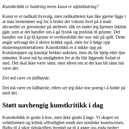
Kunstkritikk er buldring mens kunst er alpinklatring?
Kunst er et radikalt livsvalg, men radikaliteten kan like gjerne ligge i
at man bestemmer seg for å bruke det voksne livet på å male
akvareller av gresstuster på atelieret, slik en maler jeg kjenner faktisk
gjør, som at det handler om å gå fysisk og psykisk til grunne. Det
handler om å gi til kjenne et verdensbilde der noe står på spill. Dette
angår selvsagt det å skrive kritikk også, men for å følge opp
ekstremsportmetaforen: Kunstkritikk er å stikke opp på
Kolsåstoppen og kanskje brekke ankelen, men du får hjelp etter tjue
minutter. Kunst må ha muligheten for at du blir liggende forlatt et
sted. Det skal ikke være sånn, men ideen om at det kan bli sånn må
være der.
Det må være en fallhøyde.
Det må være en fallhøyde, ellers ser jeg ikke noe poeng i å holde på
med det.
Støtt uavhengig kunstkritikk i dag
Kunstkritikk er gratis å lese, men ikke gratis å lage. Vi skaper en
velinformert og kritisk offentlighet rundt den nordiske kunstscenen.
Bidra til å sikre tidsskriftets fremtid og til å gjøre oss enda bedre!