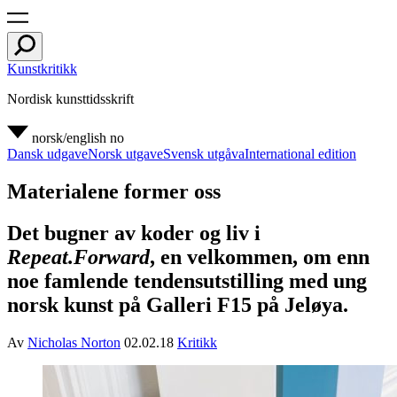
Kunstkritikk
Nordisk kunsttidsskrift
norsk/english
no
Dansk udgave
Norsk utgave
Svensk utgåva
International edition
Materialene former oss
Det bugner av koder og liv i
Repeat.Forward
, en velkommen, om enn
noe famlende tendensutstilling med ung
norsk kunst på Galleri F15 på Jeløya.
Av
Nicholas Norton
02.02.18
Kritikk