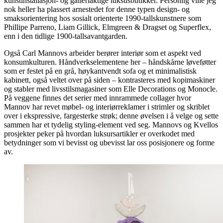
kunstinstallasjon- og galleriaktige luksusbutikker. Personlig ville jeg
nok heller ha plassert arnestedet for denne typen design- og
smaksorientering hos sosialt orienterte 1990-tallskunstnere som
Phillipe Parreno, Liam Gillick, Elmgreen & Dragset og Superflex,
enn i den tidlige 1900-tallsavantgarden.
Også Carl Mannovs arbeider berører interiør som et aspekt ved
konsumkulturen. Håndverkselementene her – håndskårne løveføtter
som er festet på en grå, høykantvendt sofa og et minimalistisk
kabinett, også veltet over på siden – kontrasteres med kopimaskiner
og stabler med livsstilsmagasiner som Elle Decorations og Monocle.
På veggene finnes det serier med innrammede collager hvor
Mannov har revet møbel- og interiørreklamer i strimler og skriblet
over i ekspressive, fargesterke strøk; denne øvelsen i å velge og sette
sammen har et tydelig styling-element ved seg. Mannovs og Kvellos
prosjekter peker på hvordan luksursartikler er overkodet med
betydninger som vi bevisst og ubevisst lar oss posisjonere og forme
av.