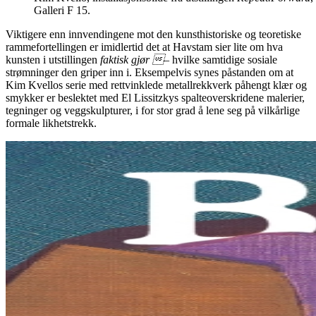
Galleri F 15.
Viktigere enn innvendingene mot den kunsthistoriske og teoretiske
rammefortellingen er imidlertid det at Havstam sier lite om hva
kunsten i utstillingen
faktisk gjør 
– hvilke samtidige sosiale
strømninger den griper inn i. Eksempelvis synes påstanden om at
Kim Kvellos serie med rettvinklede metallrekkverk påhengt klær og
smykker er beslektet med El Lissitzkys spalteoverskridene malerier,
tegninger og veggskulpturer, i for stor grad å lene seg på vilkårlige
formale likhetstrekk.