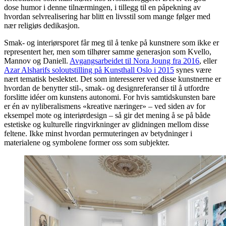
dose humor i denne tilnærmingen, i tillegg til en påpekning av
hvordan selvrealisering har blitt en livsstil som mange følger med
nær religiøs dedikasjon.
Smak- og interiørsporet får meg til å tenke på kunstnere som ikke er
representert her, men som tilhører samme generasjon som Kvello,
Mannov og Daniell.
Avgangsarbeidet til Nora Joung fra 2016
, eller
Azar Alsharifs soloutstilling på Kunsthall Oslo i 2015
synes være
nært tematisk beslektet. Det som interesserer ved disse kunstnerne er
hvordan de benytter stil-, smak- og designreferanser til å utfordre
forslitte idéer om kunstens autonomi. For hvis samtidskunsten bare
er én av nyliberalismens «kreative næringer» – ved siden av for
eksempel mote og interiørdesign – så gir det mening å se på både
estetiske og kulturelle ringvirkninger av glidningen mellom disse
feltene. Ikke minst hvordan permuteringen av betydninger i
materialene og symbolene former oss som subjekter.