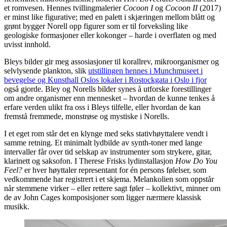
et romvesen. Hennes tvillingmalerier
Cocoon I
og
Cocoon II
(2017)
er minst like figurative; med en palett i skjæringen mellom blått og
grønt bygger Norell opp figurer som er til forveksling like
geologiske formasjoner eller kokonger – harde i overflaten og med
uvisst innhold.
Bleys bilder gir meg assosiasjoner til korallrev, mikroorganismer og
selvlysende plankton, slik
utstillingen hennes i Munchmuseet i
bevegelse og Kunsthall Oslos lokaler i Rostockgata i Oslo i fjor
også gjorde. Bley og Norells bilder synes å utforske forestillinger
om andre organismer enn mennesket – hvordan de kunne tenkes å
erfare verden ulikt fra oss i Bleys tilfelle, eller hvordan de kan
fremstå fremmede, monstrøse og mystiske i Norells.
I et eget rom står det en klynge med seks stativhøyttalere vendt i
samme retning. Et minimalt lydbilde av synth-toner med lange
intervaller får over tid selskap av instrumenter som strykere, gitar,
klarinett og saksofon. I Therese Frisks lydinstallasjon
How Do You
Feel?
er hver høyttaler representant for én persons følelser, som
vedkommende har registrert i et skjema. Melankolien som oppstår
når stemmene virker – eller rettere sagt føler – kollektivt, minner om
de av John Cages komposisjoner som ligger nærmere klassisk
musikk.