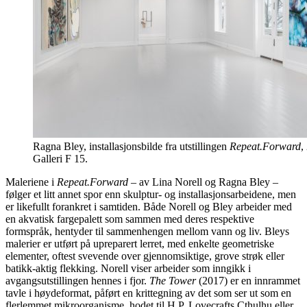
Ragna Bley, installasjonsbilde fra utstillingen
Repeat.Forward
,
Galleri F 15.
Maleriene i
Repeat.Forward
– av Lina Norell og Ragna Bley –
følger et litt annet spor enn skulptur- og installasjonsarbeidene, men
er likefullt forankret i samtiden. Både Norell og Bley arbeider med
en akvatisk fargepalett som sammen med deres respektive
formspråk, hentyder til sammenhengen mellom vann og liv. Bleys
malerier er utført på upreparert lerret, med enkelte geometriske
elementer, oftest svevende over gjennomsiktige, grove strøk eller
batikk-aktig flekking. Norell viser arbeider som inngikk i
avgangsutstillingen hennes i fjor.
The Tower
(2017) er en innrammet
tavle i høydeformat, påført en krittegning av det som ser ut som en
flerlemmet mikroorganisme, hodet til H.P. Lovecrafts Cthulhu eller