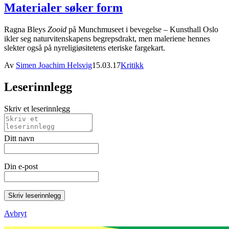
Materialer søker form
Ragna Bleys
Zooid
på Munchmuseet i bevegelse – Kunsthall Oslo
ikler seg naturvitenskapens begrepsdrakt, men maleriene hennes
slekter også på nyreligiøsitetens eteriske fargekart.
Av
Simen Joachim Helsvig
15.03.17
Kritikk
Leserinnlegg
Skriv et leserinnlegg
Ditt navn
Din e-post
Skriv leserinnlegg
Avbryt