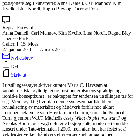
posisjonere seg i kunstfeltet: Anna Daniell, Carl Mannov, Kim
Kvello, Lina Norell, Ragna Bley og Therese Frisk.
Repeat.Forward
Anna Daniell, Carl Mannov, Kim Kvello, Lina Norell, Ragna Bley,
Therese Frisk
Galleri F 15, Moss
27. januar 2018
—
7. mars 2018
Nyhetsbrev
Del
Skriv ut
I utstillingsessayet skriver kurator Maria C. Havstam at
«modernistisk høytidlighet og postmodernismens språklige og
ironiske konseptkunst» er bakteppet for tendensen utstillingen tar for
seg. Men nøyaktig hvordan denne syntesen har ført til en
revitalisering av materialitet og håndverk forblir noe uklart.
Teoriperspektivene som Havstam trekker inn, som The Pictorial
Turn, gjennom W.J.T Mitchells essay
What do pictures want?
og
Nicolas Bourriauds vagt definerte begrep «altermodern» (som ble
lansert under Tate-triennalen i 2009, men aldri helt har festet seg),
vektlegger verken håndverk eller en sensuell omgang med