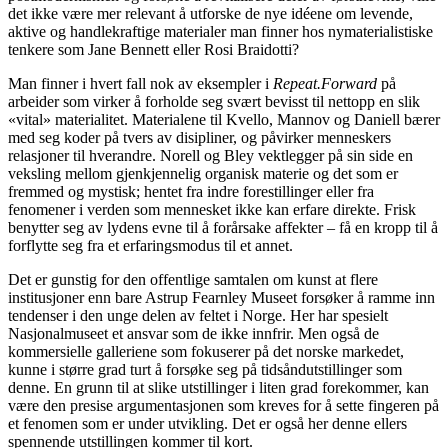
det ikke være mer relevant å utforske de nye idéene om levende,
aktive og handlekraftige materialer man finner hos nymaterialistiske
tenkere som Jane Bennett eller Rosi Braidotti?
Man finner i hvert fall nok av eksempler i
Repeat.Forward
på
arbeider som virker å forholde seg svært bevisst til nettopp en slik
«vital» materialitet. Materialene til Kvello, Mannov og Daniell bærer
med seg koder på tvers av disipliner, og påvirker menneskers
relasjoner til hverandre. Norell og Bley vektlegger på sin side en
veksling mellom gjenkjennelig organisk materie og det som er
fremmed og mystisk; hentet fra indre forestillinger eller fra
fenomener i verden som mennesket ikke kan erfare direkte. Frisk
benytter seg av lydens evne til å forårsake affekter – få en kropp til å
forflytte seg fra et erfaringsmodus til et annet.
Det er gunstig for den offentlige samtalen om kunst at flere
institusjoner enn bare Astrup Fearnley Museet forsøker å ramme inn
tendenser i den unge delen av feltet i Norge. Her har spesielt
Nasjonalmuseet et ansvar som de ikke innfrir. Men også de
kommersielle galleriene som fokuserer på det norske markedet,
kunne i større grad turt å forsøke seg på tidsåndutstillinger som
denne. En grunn til at slike utstillinger i liten grad forekommer, kan
være den presise argumentasjonen som kreves for å sette fingeren på
et fenomen som er under utvikling. Det er også her denne ellers
spennende utstillingen kommer til kort.