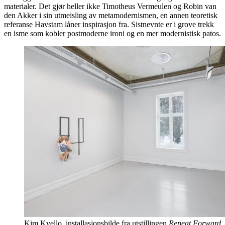
materialer. Det gjør heller ikke Timotheus Vermeulen og Robin van
den Akker i sin utmeisling av metamodernismen, en annen teoretisk
referanse Havstam låner inspirasjon fra. Sistnevnte er i grove trekk
en isme som kobler postmoderne ironi og en mer modernistisk patos.
Kim Kvello, installasjonsbilde fra utstillingen
Repeat.Forward
,