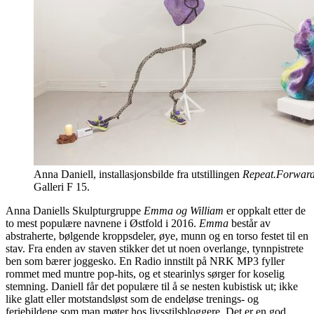
Anna Daniell, installasjonsbilde fra utstillingen
Repeat.Forwar
Galleri F 15.
Anna Daniells Skulpturgruppe
Emma og William
er oppkalt etter de
to mest populære navnene i Østfold i 2016.
Emma
består av
abstraherte, bølgende kroppsdeler, øye, munn og en torso festet til en
stav. Fra enden av staven stikker det ut noen overlange, tynnpistrete
ben som bærer joggesko. En Radio innstilt på NRK MP3 fyller
rommet med muntre pop-hits, og et stearinlys sørger for koselig
stemning. Daniell får det populære til å se nesten kubistisk ut; ikke
like glatt eller motstandsløst som de endeløse trenings- og
feriebildene som man møter hos livsstilsbloggere. Det er en god