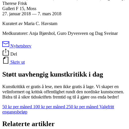
Therese Frisk
Galleri F 15, Moss
27. januar 2018
—
7. mars 2018
Kuratert av Maria C. Havstam
Medkuratorer: Anja Bjørshol, Guro Dyvesveen og Dag Sveinar
Nyhetsbrev
Del
Skriv ut
Støtt uavhengig kunstkritikk i dag
Kunstkritikk er gratis å lese, men ikke gratis å lage. Vi skaper en
velinformert og kritisk offentlighet rundt den nordiske kunstscenen.
Bidra til å sikre tidsskriftets fremtid og til å gjøre oss enda bedre!
50 kr per måned
100 kr per måned
250 kr per måned
Valgfritt
engangsbeløp
Relaterte artikler