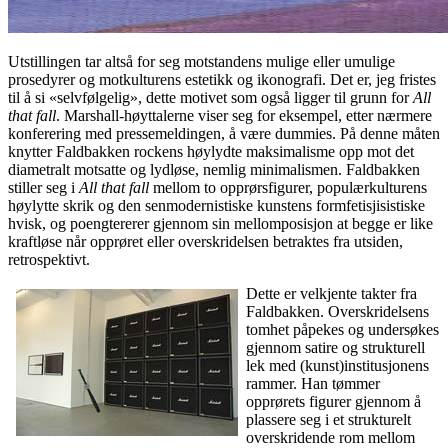
Utstillingen tar altså for seg motstandens mulige eller umulige
prosedyrer og motkulturens estetikk og ikonografi. Det er, jeg fristes
til å si «selvfølgelig», dette motivet som også ligger til grunn for
All
that fall
. Marshall-høyttalerne viser seg for eksempel, etter nærmere
konferering med pressemeldingen, å være dummies. På denne måten
knytter Faldbakken rockens høylydte maksimalisme opp mot det
diametralt motsatte og lydløse, nemlig minimalismen. Faldbakken
stiller seg i
All that fall
mellom to opprørsfigurer, populærkulturens
høylytte skrik og den senmodernistiske kunstens formfetisjisistiske
hvisk, og poengtererer gjennom sin mellomposisjon at begge er like
kraftløse når opprøret eller overskridelsen betraktes fra utsiden,
retrospektivt.
Dette er velkjente takter fra
Faldbakken. Overskridelsens
tomhet påpekes og undersøkes
gjennom satire og strukturell
lek med (kunst)institusjonens
rammer. Han tømmer
opprørets figurer gjennom å
plassere seg i et strukturelt
overskridende rom mellom