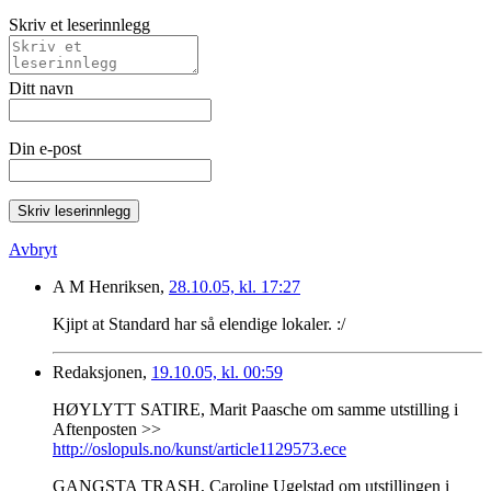
Skriv et leserinnlegg
Ditt navn
Din e-post
Skriv leserinnlegg
Avbryt
A M Henriksen,
28.10.05, kl. 17:27
Kjipt at Standard har så elendige lokaler. :/
Redaksjonen,
19.10.05, kl. 00:59
HØYLYTT SATIRE, Marit Paasche om samme utstilling i
Aftenposten >>
http://oslopuls.no/kunst/article1129573.ece
GANGSTA TRASH, Caroline Ugelstad om utstillingen i