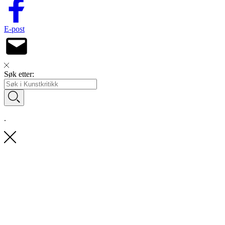
E-post
Søk etter:
.