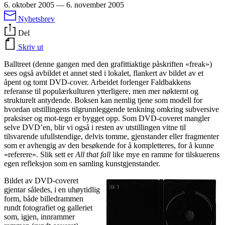
6. oktober 2005
—
6. november 2005
Nyhetsbrev
Del
Skriv ut
Balltreet (denne gangen med den grafittiaktige påskriften «freak»)
sees også avbildet et annet sted i lokalet, flankert av bildet av et
åpent og tomt
DVD
-cover. Arbeidet forlenger Faldbakkens
referanse til populærkulturen ytterligere, men mer nøkternt og
strukturelt antydende. Boksen kan nemlig tjene som modell for
hvordan utstillingens tilgrunnleggende tenkning omkring subversive
praksiser og mot-tegn er bygget opp. Som
DVD
-coveret mangler
selve
DVD
’en, blir vi også i resten av utstillingen vitne til
tilsvarende ufullstendige, delvis tomme, gjenstander eller fragmenter
som er avhengig av den besøkende for å kompletteres, for å kunne
«referere». Slik sett er
All that fall
like mye en ramme for tilskuerens
egen refleksjon som en samling kunstgjenstander.
Bildet av
DVD
-coveret
gjentar således, i en uhøytidlig
form, både billedrammen
rundt fotografiet og galleriet
som, igjen, innrammer