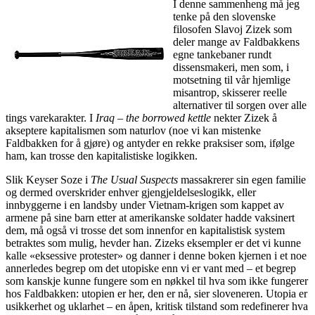
I denne sammenheng må jeg
tenke på den slovenske
filosofen Slavoj Zizek som
deler mange av Faldbakkens
egne tankebaner rundt
dissensmakeri, men som, i
motsetning til vår hjemlige
misantrop, skisserer reelle
alternativer til sorgen over alle
tings varekarakter. I
Iraq – the borrowed kettle
nekter Zizek å
akseptere kapitalismen som naturlov (noe vi kan mistenke
Faldbakken for å gjøre) og antyder en rekke praksiser som, ifølge
ham, kan trosse den kapitalistiske logikken.
Slik Keyser Soze i
The Usual Suspects
massakrerer sin egen familie
og dermed overskrider enhver gjengjeldelseslogikk, eller
innbyggerne i en landsby under Vietnam-krigen som kappet av
armene på sine barn etter at amerikanske soldater hadde vaksinert
dem, må også vi trosse det som innenfor en kapitalistisk system
betraktes som mulig, hevder han. Zizeks eksempler er det vi kunne
kalle «eksessive protester» og danner i denne boken kjernen i et noe
annerledes begrep om det utopiske enn vi er vant med – et begrep
som kanskje kunne fungere som en nøkkel til hva som ikke fungerer
hos Faldbakken: utopien er her, den er nå, sier sloveneren. Utopia er
usikkerhet og uklarhet – en åpen, kritisk tilstand som redefinerer hva