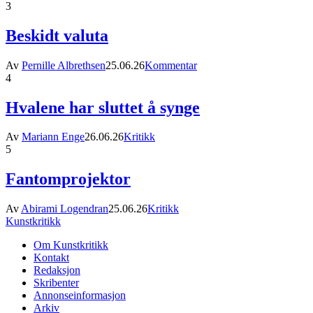
3
Beskidt valuta
Av
Pernille Albrethsen
25.06.26
Kommentar
4
Hvalene har sluttet å synge
Av
Mariann Enge
26.06.26
Kritikk
5
Fantomprojektor
Av
Abirami Logendran
25.06.26
Kritikk
Kunstkritikk
Om Kunstkritikk
Kontakt
Redaksjon
Skribenter
Annonseinformasjon
Arkiv