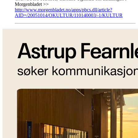
Morgenbladet >>
http://www.morgenbladet.no/apps/pbcs.dll/article?
AID=/20051014/OKULTUR/110140003/-1/KULTUR