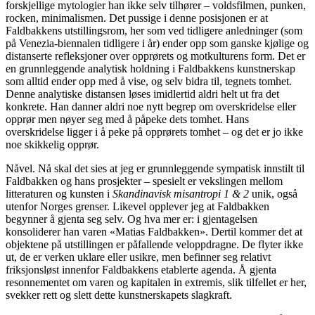
forskjellige mytologier han ikke selv tilhører – voldsfilmen, punken,
rocken, minimalismen. Det pussige i denne posisjonen er at
Faldbakkens utstillingsrom, her som ved tidligere anledninger (som
på Venezia-biennalen tidligere i år) ender opp som ganske kjølige og
distanserte refleksjoner over opprørets og motkulturens form. Det er
en grunnleggende analytisk holdning i Faldbakkens kunstnerskap
som alltid ender opp med å vise, og selv bidra til, tegnets tomhet.
Denne analytiske distansen løses imidlertid aldri helt ut fra det
konkrete. Han danner aldri noe nytt begrep om overskridelse eller
opprør men nøyer seg med å påpeke dets tomhet. Hans
overskridelse ligger i å peke på opprørets tomhet – og det er jo ikke
noe skikkelig opprør.
Nåvel. Nå skal det sies at jeg er grunnleggende sympatisk innstilt til
Faldbakken og hans prosjekter – spesielt er vekslingen mellom
litteraturen og kunsten i
Skandinavisk misantropi 1 & 2
unik, også
utenfor Norges grenser. Likevel opplever jeg at Faldbakken
begynner å gjenta seg selv. Og hva mer er: i gjentagelsen
konsoliderer han varen «Matias Faldbakken». Dertil kommer det at
objektene på utstillingen er påfallende veloppdragne. De flyter ikke
ut, de er verken uklare eller usikre, men befinner seg relativt
friksjonsløst innenfor Faldbakkens etablerte agenda. Å gjenta
resonnementet om varen og kapitalen in extremis, slik tilfellet er her,
svekker rett og slett dette kunstnerskapets slagkraft.