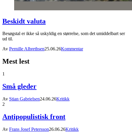
Beskidt valuta
Besøgstal er ikke så uskyldig en størrelse, som det umiddelbart ser
ud til.
Av
Pernille Albrethsen
25.06.26
Kommentar
Mest lest
1
Små gleder
Av
Stian Gabrielsen
24.06.26
Kritikk
2
Antipopulistisk front
Av
Frans Josef Petersson
26.06.26
Kritikk