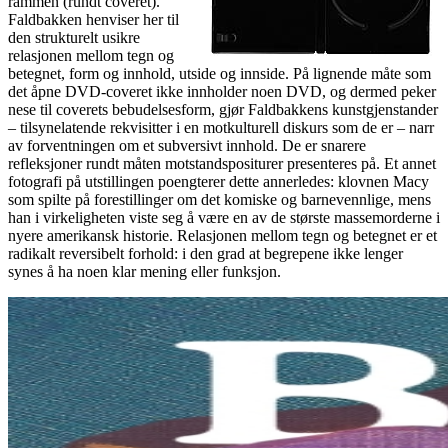
rammen (rundt coveret).
Faldbakken henviser her til
den strukturelt usikre
relasjonen mellom tegn og
betegnet, form og innhold, utside og innside. På lignende måte som
det åpne
DVD
-coveret ikke innholder noen
DVD
, og dermed peker
nese til coverets bebudelsesform, gjør Faldbakkens kunstgjenstander
– tilsynelatende rekvisitter i en motkulturell diskurs som de er – narr
av forventningen om et subversivt innhold. De er snarere
refleksjoner rundt måten motstandspositurer presenteres på. Et annet
fotografi på utstillingen poengterer dette annerledes: klovnen Macy
som spilte på forestillinger om det komiske og barnevennlige, mens
han i virkeligheten viste seg å være en av de største massemorderne i
nyere amerikansk historie. Relasjonen mellom tegn og betegnet er et
radikalt reversibelt forhold: i den grad at begrepene ikke lenger
synes å ha noen klar mening eller funksjon.