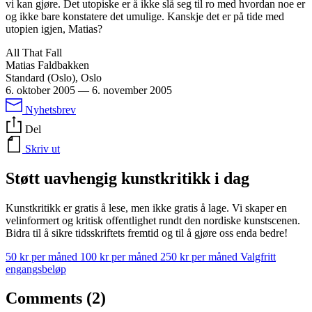
vi kan gjøre. Det utopiske er å ikke slå seg til ro med hvordan noe er
og ikke bare konstatere det umulige. Kanskje det er på tide med
utopien igjen, Matias?
All That Fall
Matias Faldbakken
Standard (Oslo), Oslo
6. oktober 2005
—
6. november 2005
Nyhetsbrev
Del
Skriv ut
Støtt uavhengig kunstkritikk i dag
Kunstkritikk er gratis å lese, men ikke gratis å lage. Vi skaper en
velinformert og kritisk offentlighet rundt den nordiske kunstscenen.
Bidra til å sikre tidsskriftets fremtid og til å gjøre oss enda bedre!
50 kr per måned
100 kr per måned
250 kr per måned
Valgfritt
engangsbeløp
Comments (2)