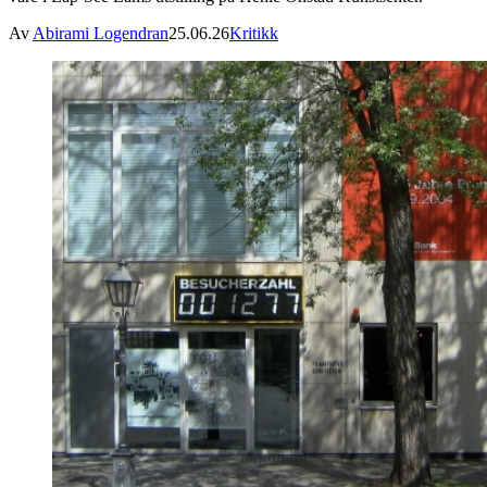
Av
Abirami Logendran
25.06.26
Kritikk