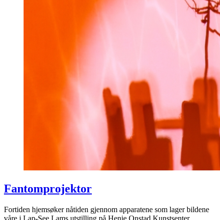
Fantomprojektor
Fortiden hjemsøker nåtiden gjennom apparatene som lager bildene
våre i Lap-See Lams utstilling på Henie Onstad Kunstsenter.