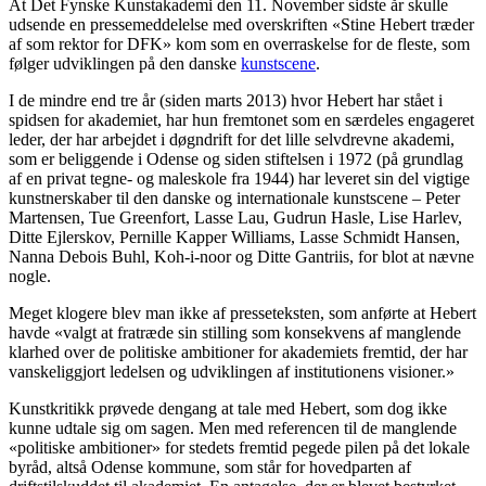
At Det Fynske Kunstakademi den 11. November sidste år skulle
udsende en pressemeddelelse med overskriften «Stine Hebert træder
af som rektor for DFK» kom som en overraskelse for de fleste, som
følger udviklingen på den danske
kunstscene
.
I de mindre end tre år (siden marts 2013) hvor Hebert har stået i
spidsen for akademiet, har hun fremtonet som en særdeles engageret
leder, der har arbejdet i døgndrift for det lille selvdrevne akademi,
som er beliggende i Odense og siden stiftelsen i 1972 (på grundlag
af en privat tegne- og maleskole fra 1944) har leveret sin del vigtige
kunstnerskaber til den danske og internationale kunstscene – Peter
Martensen, Tue Greenfort, Lasse Lau, Gudrun Hasle, Lise Harlev,
Ditte Ejlerskov, Pernille Kapper Williams, Lasse Schmidt Hansen,
Nanna Debois Buhl, Koh-i-noor og Ditte Gantriis, for blot at nævne
nogle.
Meget klogere blev man ikke af presseteksten, som anførte at Hebert
havde «valgt at fratræde sin stilling som konsekvens af manglende
klarhed over de politiske ambitioner for akademiets fremtid, der har
vanskeliggjort ledelsen og udviklingen af institutionens visioner.»
Kunstkritikk prøvede dengang at tale med Hebert, som dog ikke
kunne udtale sig om sagen. Men med referencen til de manglende
«politiske ambitioner» for stedets fremtid pegede pilen på det lokale
byråd, altså Odense kommune, som står for hovedparten af