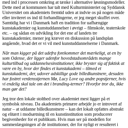
med ind i processen omkring at tænke i alternative løsningsmodeller.
Dette med at kommunen har talt med Kulturministeriet og Syddansk
Universitet om akademiets fremtid uden at indvie os på nogen måde
eller inviteret os ind til forhandlingerne, er jeg meget skuffet over.
Samtidig har vi i Danmark haft en tradition for uafhængige
kunstakademier og kunstuddannelser i øvrigt – filmskole, teaterskole
etc. – og sådan en udvikling for det ene af landets tre
kunstakademier, mener jeg kræver en diskussion på landsplan
angående, hvad det er vi vil med kunstuddannelserne i Danmark.
Når man kigger på det udefra forekommer det mærkeligt, at en by
som Odense, der ligger udenfor hovedstadsområdets mange
kulturtilbud og uddannelsesinstitutioner, ikke bryster sig af faktisk at
være en by, hvor der findes et kunstakademi – tilmed et
kunstakademi, der, udover adskillige gode billedkunstnere, desuden
har fostret verdensstjernen Mø, Lucy Love og andre popstjerner, hvis
vi endelig skal tale om det i branding-termer? Hvorfor tror du, ikke
man gør det?
Jeg tror den lokale stolthed over akademiet mest ligger på et
symbolsk niveau. Da akademiets primære arbejde jo er introvert af
natur – at uddanne billedkunstnere – kan det lokalt opfattes abstrakt
og elitært i modsætning til en kunstinstitution som producerer
begivenheder for et publikum. Hvis man ser på modellen for
sammenlægningen af de institutioner, der for nyligt er resulteret i