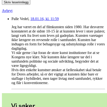
Skriv leserinnlegg
Avbryt
Palle Vedel,
18.01.16, kl. 11:59
Jeg har været en del af filmkunsten siden 1980. Har desværre
konstateret at de sidste 10-15 år at kunsten lever i store palæer,
langt væk fra livet som leves på gadeplan. Kunsten varetager
ikke længere en revsende rolle i samfundet. Kunsten har
indtages en form for behagesyge og udsmyknings rolle i vores
dagligdag.
Vi står gerne i kø foran de store kunst institutioner for at se
Kongens nye klær. Når kunsten ikke længere tar del i
samfundets politiske og sociale udvikling, begynder det at
være ligegyldigt.
Hvis den enkelte kunstner ønsker at fællesskabet skal betale
for Deres arbejder, så er det vigtigt at kunsten ikke bare er
staffage i bybilledet, men tager livtag med samfundet, rykker
og flår i konventionerne.