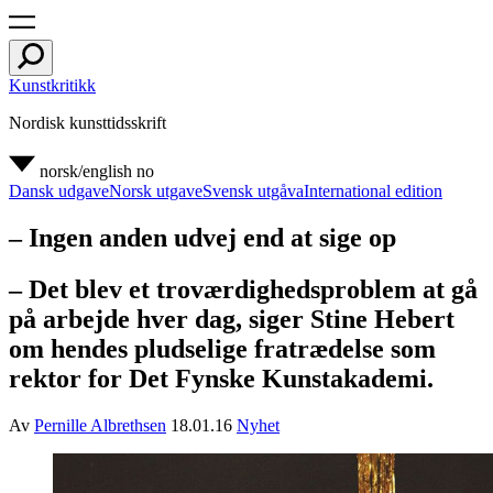
Kunstkritikk
Nordisk kunsttidsskrift
norsk/english
no
Dansk udgave
Norsk utgave
Svensk utgåva
International edition
– Ingen anden udvej end at sige op
– Det blev et troværdighedsproblem at gå
på arbejde hver dag, siger Stine Hebert
om hendes pludselige fratrædelse som
rektor for Det Fynske Kunstakademi.
Av
Pernille Albrethsen
18.01.16
Nyhet