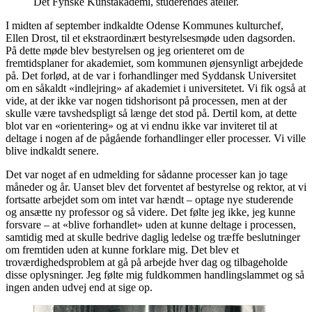
Det Fynske Kunstakademi, studerendes atelier.
I midten af september indkaldte Odense Kommunes kulturchef,
Ellen Drost, til et ekstraordinært bestyrelsesmøde uden dagsorden.
På dette møde blev bestyrelsen og jeg orienteret om de
fremtidsplaner for akademiet, som kommunen øjensynligt arbejdede
på. Det forlød, at de var i forhandlinger med Syddansk Universitet
om en såkaldt «indlejring» af akademiet i universitetet. Vi fik også at
vide, at der ikke var nogen tidshorisont på processen, men at der
skulle være tavshedspligt så længe det stod på. Dertil kom, at dette
blot var en «orientering» og at vi endnu ikke var inviteret til at
deltage i nogen af de pågående forhandlinger eller processer. Vi ville
blive indkaldt senere.
Det var noget af en udmelding for sådanne processer kan jo tage
måneder og år. Uanset blev det forventet af bestyrelse og rektor, at vi
fortsatte arbejdet som om intet var hændt – optage nye studerende
og ansætte ny professor og så videre. Det følte jeg ikke, jeg kunne
forsvare – at «blive forhandlet» uden at kunne deltage i processen,
samtidig med at skulle bedrive daglig ledelse og træffe beslutninger
om fremtiden uden at kunne forklare mig. Det blev et
troværdighedsproblem at gå på arbejde hver dag og tilbageholde
disse oplysninger. Jeg følte mig fuldkommen handlingslammet og så
ingen anden udvej end at sige op.