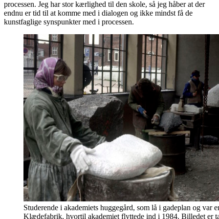
processen. Jeg har stor kærlighed til den skole, så jeg håber at der
endnu er tid til at komme med i dialogen og ikke mindst få de
kunstfaglige synspunkter med i processen.
Studerende i akademiets huggegård, som lå i gadeplan og var e
Klædefabrik, hvortil akademiet flyttede ind i 1984. Billedet er t