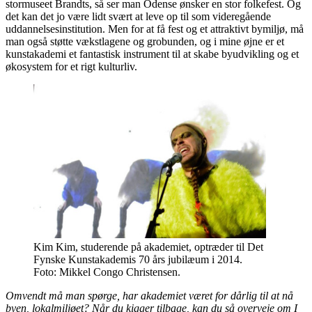
stormuseet Brandts, så ser man Odense ønsker en stor folkefest. Og
det kan det jo være lidt svært at leve op til som videregående
uddannelsesinstitution. Men for at få fest og et attraktivt bymiljø, må
man også støtte vækstlagene og grobunden, og i mine øjne er et
kunstakademi et fantastisk instrument til at skabe byudvikling og et
økosystem for et rigt kulturliv.
Kim Kim, studerende på akademiet, optræder til Det
Fynske Kunstakademis 70 års jubilæum i 2014.
Foto: Mikkel Congo Christensen.
Omvendt må man spørge, har akademiet været for dårlig til at nå
byen, lokalmiljøet? Når du kigger tilbage, kan du så overveje om I