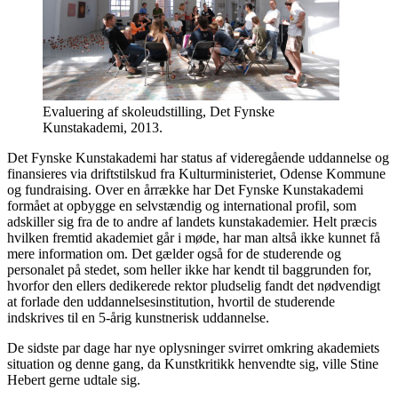
Evaluering af skoleudstilling, Det Fynske
Kunstakademi, 2013.
Det Fynske Kunstakademi har status af videregående uddannelse og
finansieres via driftstilskud fra Kulturministeriet, Odense Kommune
og fundraising. Over en årrække har Det Fynske Kunstakademi
formået at opbygge en selvstændig og international profil, som
adskiller sig fra de to andre af landets kunstakademier. Helt præcis
hvilken fremtid akademiet går i møde, har man altså ikke kunnet få
mere information om. Det gælder også for de studerende og
personalet på stedet, som heller ikke har kendt til baggrunden for,
hvorfor den ellers dedikerede rektor pludselig fandt det nødvendigt
at forlade den uddannelsesinstitution, hvortil de studerende
indskrives til en 5-årig kunstnerisk uddannelse.
De sidste par dage har nye oplysninger svirret omkring akademiets
situation og denne gang, da Kunstkritikk henvendte sig, ville Stine
Hebert gerne udtale sig.