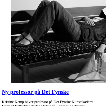
Ny professor på Det Fynske
Kristine Kemp bliver professor på Det Fynske Kunstakademi.