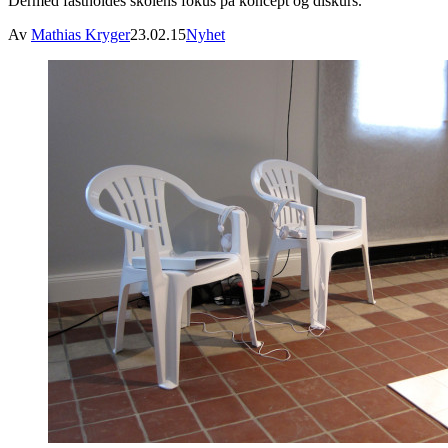
Dermed fastholdes skolens fokus på koncept og diskurs.
Av
Mathias Kryger
23.02.15
Nyhet