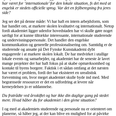
har været for ‘internationale’ for den lokale situation, fx det med at
engelsk er stedets officielle sprog. Var det en fejlberegning fra jeres
side?
Jeg ser det på denne måde: Vi har haft en intern arbejdsform, som
har handlet om, at markere skolen kvalitativt og internationalt. Netop
fordi akademiet ligger udenfor hovedstaden har vi skulle gøre noget
særligt for at kunne tiltrække interessante, internationale studerende
og undervisningspersonale. Det handler den engelske
kommunikation og generelle professionalisering om. Samtidig er de
studerende og ansatte på Det Fynske Kunstakademi dybt
engagerede i at markere skolen lokalt. De har medvirket i utallige
lokale events og samarbejder, og akademiet har de seneste år lavet
mange projekter der har haft fokus på at skabe opmærksomhed og
kontakt til byens borgere. Faktisk i et sådan omfang at det næsten
har været et problem, fordi der har eksisteret en urealistisk
forventning om, hvor meget akademiet skulle byde ind med. Med
begrænsede ressourcer er det en udfordring at levere når
kerneydelsen jo er uddannelse.
Du fratrådte ved årsskiftet og har ikke din daglige gang på stedet
mere. Hvad håber du for akademiet i den givne situation?
I og med at akademiets studerende og personale nu er orienteret om
planerne, så håber jeg, at der kan blive en mulighed for at påvirke