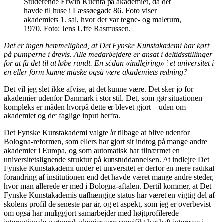
Studerende Erwin Kuchta på akademiet, da det
havde til huse i Læssøegade 86. Foto viser
akademiets 1. sal, hvor der var tegne- og malerum,
1970. Foto: Jens Uffe Rasmussen.
Det er ingen hemmelighed, at Det Fynske Kunstakademi har kørt
på pumperne i årevis. Alle medarbejdere er ansat i deltidsstillinger
for at få det til at løbe rundt. En sådan «indlejring» i et universitet i
en eller form kunne måske også være akademiets redning?
Det vil jeg slet ikke afvise, at det kunne være. Det sker jo for
akademier udenfor Danmark i stor stil. Det, som gør situationen
kompleks er måden hvorpå dette er blevet gjort – uden om
akademiet og det faglige input herfra.
Det Fynske Kunstakademi valgte år tilbage at blive udenfor
Bologna-reformen, som ellers har gjort sit indtog på mange andre
akademier i Europa, og som automatisk har tilnærmet en
universitetslignende struktur på kunstuddannelsen. At indlejre Det
Fynske Kunstakademi under et universitet er derfor en mere radikal
forandring af institutionen end det havde været mange andre steder,
hvor man allerede er med i Bologna-aftalen. Dertil kommer, at Det
Fynske Kunstakademis uafhængige status har været en vigtig del af
skolens profil de seneste par år, og et aspekt, som jeg er overbevist
om også har muliggjort samarbejder med højtprofilerede
internationale partnerakademier som specifikt har haft interesse i