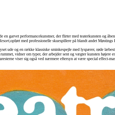
de en garvet performancekunstner, der flirter med teaterkunsten og åbenl
Resort
,opført med professionelle skuespillere på blandt andet Møstings
yset ude og en række klassiske sminkespejle med lyspærer, røde læbestif
t i rummet, vidner om typer, der arbejder sent og vægter kunsten højere
resterne viser sig også ved nærmere eftersyn at være special effect-maske