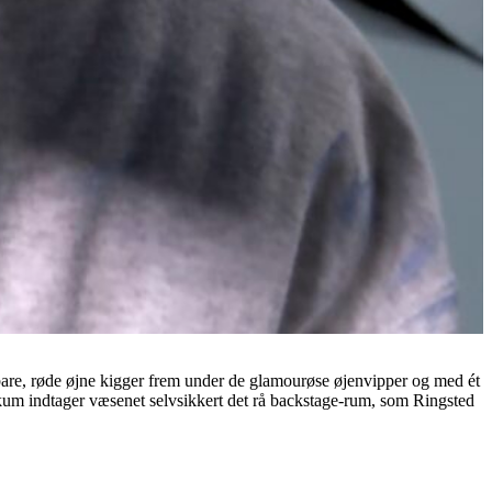
rbare, røde øjne kigger frem under de glamourøse øjenvipper og med ét
publikum indtager væsenet selvsikkert det rå backstage-rum, som Ringsted