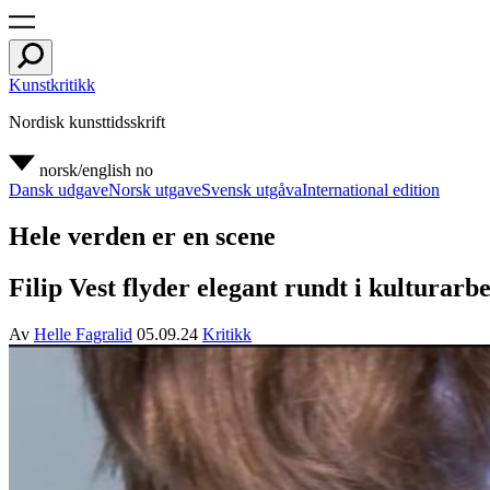
Kunstkritikk
Nordisk kunsttidsskrift
norsk/english
no
Dansk udgave
Norsk utgave
Svensk utgåva
International edition
Hele verden er en scene
Filip Vest flyder elegant rundt i kulturar
Av
Helle Fagralid
05.09.24
Kritikk