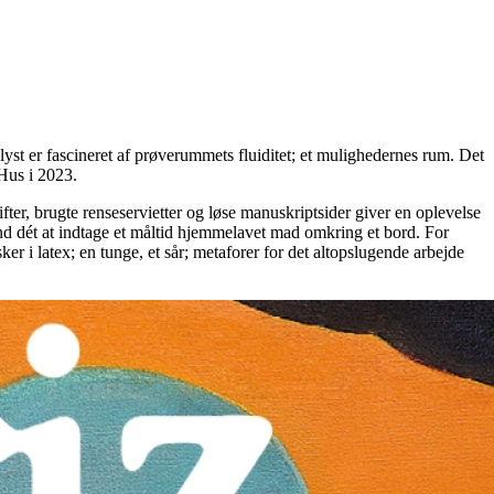
yst er fascineret af prøverummets fluiditet; et mulighedernes rum. Det
 Hus i 2023.
ter, brugte renseservietter og løse manuskriptsider giver en oplevelse
 end dét at indtage et måltid hjemmelavet mad omkring et bord. For
r i latex; en tunge, et sår; metaforer for det altopslugende arbejde