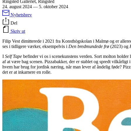
Ringsted Galleriet, Ringsted
24. august 2024
—
5. oktober 2024
Nyhetsbrev
Del
Skriv ut
Filip Vest dimitterede i 2021 fra Konsthögskolan i Malmø og er allere
ses i tidligere værker, eksempelvis i
Den bredmundede frø
(2023) og
I
Self Tape
befinder vi os i scenekunstens verden. Sort molton holder l
af at være bag scenen. Pizzabakker, der er stablet og spredt vilkårlig
hvem har brug for jordisk næring, når man lever af åndelig føde? Pizza
det er at inkarnere en rolle.