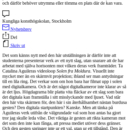
och därför behöver utrymma eller tömma en plats där de kan vara.
Kungliga konsthögskolan, Stockholm
Nyhetsbrev
Del
Skriv ut
Det som känns nytt med den här utställningen är därför inte att
studenterna presenterar verk av ett nytt slag, utan snarare att de har
arbetat med själva horisonten mot vilken deras verk framträder. Ta
Catalina Aguileras videoloop
Solen fra Moldura
. Visuellt inte
mycket mer än en skärmvit projektion; ibland ser man antydningar
till en lila ring. Det verkar som om hon bara har filmat upp i solen
med digitalkamera. Och är det något digitalkameror inte klarar av så
är det ljus. Högdagrarna blir platta vita fläckar av ett slag som bara
det digitala kan framställa i sitt misslyckande med ljuset. Vad står
den här vita skärmen för, den här i sin återhållsamhet nästan burdusa
gesten? Den digitala startpunkten? Kanske. Men att tänka på
Aguileras verk utifrån de välgrundade val som hon antas ha gjort
tror jag skulle leda vilse. Det viktiga är gesten att rikta kameran mot
det som den inte kan fånga, att pressa mediet utöver dess gränser.
Och den gesten springer inte ur ett val, utan ur ett tillstånd. Den är