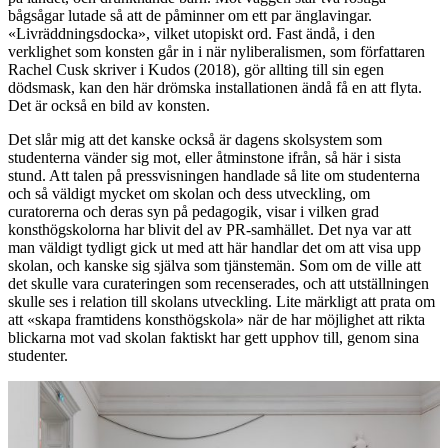
bågsågar lutade så att de påminner om ett par änglavingar.
«Livräddningsdocka», vilket utopiskt ord. Fast ändå, i den
verklighet som konsten går in i när nyliberalismen, som författaren
Rachel Cusk skriver i Kudos (2018), gör allting till sin egen
dödsmask, kan den här drömska installationen ändå få en att flyta.
Det är också en bild av konsten.
Det slår mig att det kanske också är dagens skolsystem som
studenterna vänder sig mot, eller åtminstone ifrån, så här i sista
stund. Att talen på pressvisningen handlade så lite om studenterna
och så väldigt mycket om skolan och dess utveckling, om
curatorerna och deras syn på pedagogik, visar i vilken grad
konsthögskolorna har blivit del av PR-samhället. Det nya var att
man väldigt tydligt gick ut med att här handlar det om att visa upp
skolan, och kanske sig själva som tjänstemän. Som om de ville att
det skulle vara curateringen som recenserades, och att utställningen
skulle ses i relation till skolans utveckling. Lite märkligt att prata om
att «skapa framtidens konsthögskola» när de har möjlighet att rikta
blickarna mot vad skolan faktiskt har gett upphov till, genom sina
studenter.