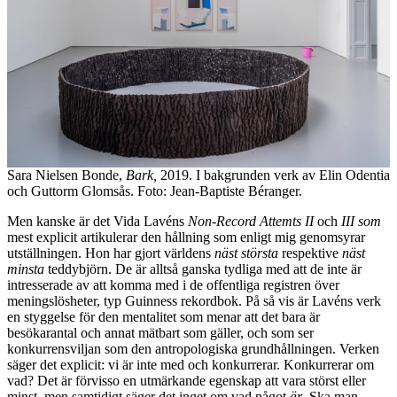
Sara Nielsen Bonde,
Bark,
2019. I bakgrunden verk av Elin Odentia
och Guttorm Glomsås. Foto: Jean-Baptiste Béranger.
Men kanske är det Vida Lavéns
Non-Record Attemts II
och
III som
mest explicit artikulerar den hållning som enligt mig genomsyrar
utställningen. Hon har gjort världens
näst största
respektive
näst
minsta
teddybjörn. De är alltså ganska tydliga med att de inte är
intresserade av att komma med i de offentliga registren över
meningslösheter, typ Guinness rekordbok. På så vis är Lavéns verk
en styggelse för den mentalitet som menar att det bara är
besökarantal och annat mätbart som gäller, och som ser
konkurrensviljan som den antropologiska grundhållningen. Verken
säger det explicit: vi är inte med och konkurrerar. Konkurrerar om
vad? Det är förvisso en utmärkande egenskap att vara störst eller
minst, men samtidigt säger det inget om vad något
är
. Ska man