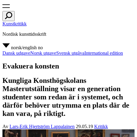
Kunstkritikk
Nordisk kunsttidsskrift
norsk/english
no
Dansk udgave
Norsk utgave
Svensk utgåva
International edition
Evakuera konsten
Kungliga Konsthögskolans
Masterutställning visar en generation
studenter som redan är i systemet, och
därför behöver utrymma en plats där de
kan vara, på riktigt.
Av
Lars-Erik Hjertström Lappalainen
29.05.19
Kritikk