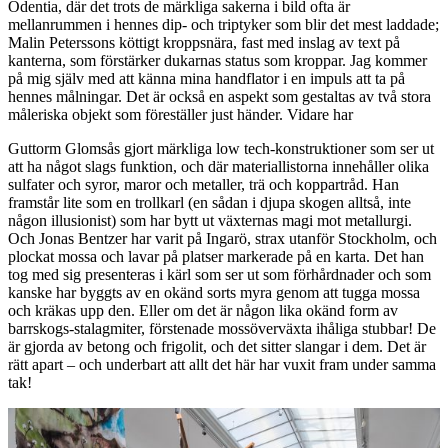
Odentia, där det trots de märkliga sakerna i bild ofta är
mellanrummen i hennes dip- och triptyker som blir det mest laddade;
Malin Peterssons köttigt kroppsnära, fast med inslag av text på
kanterna, som förstärker dukarnas status som kroppar. Jag kommer
på mig själv med att känna mina handflator i en impuls att ta på
hennes målningar. Det är också en aspekt som gestaltas av två stora
måleriska objekt som föreställer just händer. Vidare har
Guttorm Glomsås gjort märkliga low tech-konstruktioner som ser ut
att ha något slags funktion, och där materiallistorna innehåller olika
sulfater och syror, maror och metaller, trä och koppartråd. Han
framstår lite som en trollkarl (en sådan i djupa skogen alltså, inte
någon illusionist) som har bytt ut växternas magi mot metallurgi.
Och Jonas Bentzer har varit på Ingarö, strax utanför Stockholm, och
plockat mossa och lavar på platser markerade på en karta. Det han
tog med sig presenteras i kärl som ser ut som förhårdnader och som
kanske har byggts av en okänd sorts myra genom att tugga mossa
och kräkas upp den. Eller om det är någon lika okänd form av
barrskogs-stalagmiter, förstenade mossöverväxta ihåliga stubbar! De
är gjorda av betong och frigolit, och det sitter slangar i dem. Det är
rätt apart – och underbart att allt det här har vuxit fram under samma
tak!