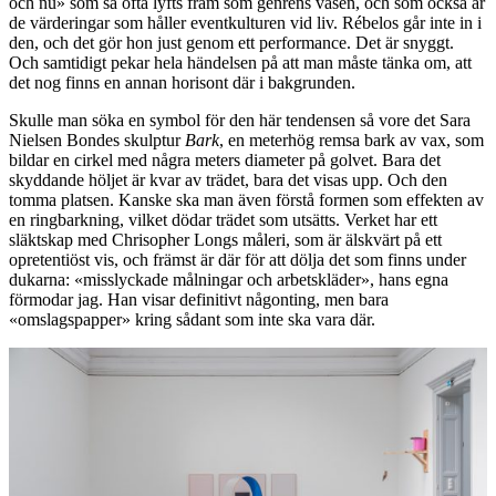
och nu» som så ofta lyfts fram som genrens väsen, och som också är
de värderingar som håller eventkulturen vid liv. Rébelos går inte in i
den, och det gör hon just genom ett performance. Det är snyggt.
Och samtidigt pekar hela händelsen på att man måste tänka om, att
det nog finns en annan horisont där i bakgrunden.
Skulle man söka en symbol för den här tendensen så vore det Sara
Nielsen Bondes skulptur
Bark
, en meterhög remsa bark av vax, som
bildar en cirkel med några meters diameter på golvet. Bara det
skyddande höljet är kvar av trädet, bara det visas upp. Och den
tomma platsen. Kanske ska man även förstå formen som effekten av
en ringbarkning, vilket dödar trädet som utsätts. Verket har ett
släktskap med Chrisopher Longs måleri, som är älskvärt på ett
opretentiöst vis, och främst är där för att dölja det som finns under
dukarna: «misslyckade målningar och arbetskläder», hans egna
förmodar jag. Han visar definitivt någonting, men bara
«omslagspapper» kring sådant som inte ska vara där.