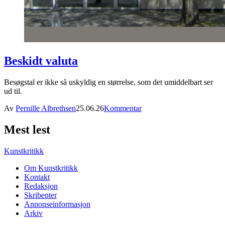
Beskidt valuta
Besøgstal er ikke så uskyldig en størrelse, som det umiddelbart ser
ud til.
Av
Pernille Albrethsen
25.06.26
Kommentar
Mest lest
Kunstkritikk
Om Kunstkritikk
Kontakt
Redaksjon
Skribenter
Annonseinformasjon
Arkiv