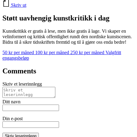
Skriv ut
Støtt uavhengig kunstkritikk i dag
Kunstkritikk er gratis å lese, men ikke gratis å lage. Vi skaper en
velinformert og kritisk offentlighet rundt den nordiske kunstscenen.
Bidra til å sikre tidsskriftets fremtid og til å gjøre oss enda bedre!
50 kr per måned
100 kr per måned
250 kr per måned
Valgfritt
engangsbeløp
Comments
Skriv et leserinnlegg
Ditt navn
Din e-post
Skriv leserinnlegg