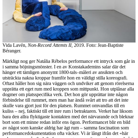
Vida Lavén,
Non-Record Attemts II,
2019. Foto: Jean-Baptiste
Béranger.
Märkligt nog ger Natália Rébelos performance ett intryck som går in
i samma böjningsmönster. I en av Konstakademins salar där det
hänger ett tämligen anonymt 1800-tals
–
måleri av ansikten och
utsträckta nakna kroppar framför hon en väldigt stilla koreografi.
Oftast håller hon sig nära väggen och undviker att genom rörelserna
upprätta ett eget rum med kroppen som mittpunkt. Hon utplånar alla
dogmer om platsspecifika verk. Det hon gör upprättar inte någon
förbindelse till rummet, men man har ändå svårt att tro att det inte
skulle vara gjort just för den platsen. Rummet omvandlas till en
kuliss – nej, faktiskt till ett inre rum i betraktaren. Verket har liksom
bara den allra flyktigaste kontakten med det närvarande och bleknar
bort som ett minne redan inför ens ögon. Performancet blir en bild
av något som kanske aldrig har ägt rum – samma fascination som
performancedokumentation ofta väcker. Vi är långt ifrån det «här