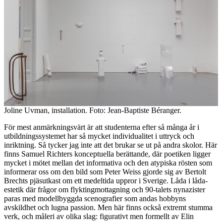
Joline Uvman, installation. Foto: Jean-Baptiste Béranger.
För mest anmärkningsvärt är att studenterna efter så många år i
utbildningssystemet har så mycket individualitet i uttryck och
inriktning. Så tycker jag inte att det brukar se ut på andra skolor. Här
finns Samuel Richters konceptuella berättande, där poetiken ligger
mycket i mötet mellan det informativa och den atypiska rösten som
informerar oss om den bild som Peter Weiss gjorde sig av Bertolt
Brechts pjäsutkast om ett medeltida uppror i Sverige. Låda i låda-
estetik där frågor om flyktingmottagning och 90-talets nynazister
paras med modellbyggda scenografier som andas hobbyns
avskildhet och lugna passion. Men här finns också extremt stumma
verk, och måleri av olika slag: figurativt men formellt av Elin