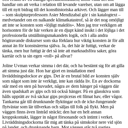
handlar om att verka i relation till levande varelser, utan om att lägga
till ett nytt bidrag till det konsthistoriska arkivet. Och lägger man till
– som skulpturprofessorn Asier Mendizabal gör i sin katalogtext –
medvetandet om en nalkande klimatkatastrof, så är det nog omöjligt
att inte se konsten som «löjligt maktlös». Men jag tror verkligen att
horisonten för de här verken är en djupt känd insikt i det löjliga i det
professionella utställningsmakandets logik, och i alla andra
högtravande diskurser som ska förklara hur viktig konsten är för allt
annat än för konstnärerna själva. Ja, det här är futtigt, verkar de
tänka, men hur futtigt är det så inte att marknadsföra saker, göra
karriär och ta sin egen «roll» på allvar?
Joline Uvman verkar simma i det där, och ha bestämt sig för att gilla
att simma just där. Hon har gjort en installation med
livräddningsdockor av gips. Det är en brutal bild av konsten själv
som något som inte är verkligt, inte kan rädda liv. En av dockorna
står med en sten på huvudet, några av dem hänger på väggen där
även spadskaft av gips och trä också hänger. På en glasskiva som
hålls upprätt av två säckar gips projiceras ett filmat hav, eller vågor.
Tankarna går till drunknande flyktingar och de icke-fungerande
flytvästar som lär tillverkas och säljas till folk på flykt. Men på
väggen finns även lintråd sträckt; den har en helt annan
kroppskontakt, lägger in något försonande och intimt i verket.
Livräddningsdockorna får mig att tänka på simskolor nere vid sjön
på landet, och drunknande barn. Mot väggen står två rostiga