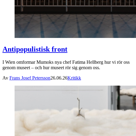
Antipopulistisk front
I Wien omformar Mumoks nya chef Fatima Hellberg hur vi rör oss
genom museet – och hur museet rör sig genom oss.
Av
Frans Josef Petersson
26.06.26
Kritikk