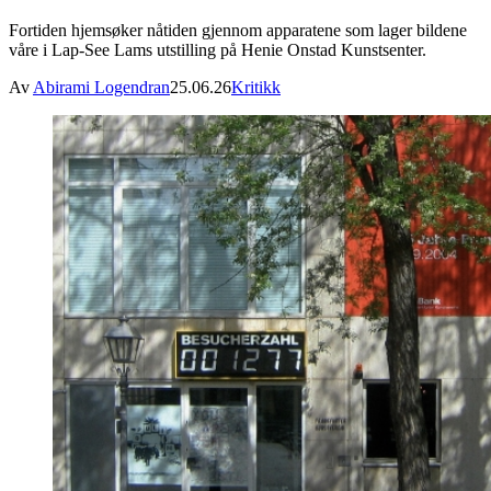
Fortiden hjemsøker nåtiden gjennom apparatene som lager bildene
våre i Lap-See Lams utstilling på Henie Onstad Kunstsenter.
Av
Abirami Logendran
25.06.26
Kritikk