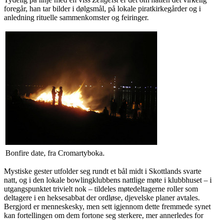
foregår, han tar bilder i dølgsmål, på lokale piratkirkegårder og i
anledning rituelle sammenkomster og feiringer.
Bonfire date, fra Cromartyboka.
Mystiske gester utfolder seg rundt et bål midt i Skottlands svarte
natt, og i den lokale bowlingklubbens nattlige møte i klubbhuset – i
utgangspunktet trivielt nok – tildeles møtedeltagerne roller som
deltagere i en heksesabbat der ordløse, djevelske planer avtales.
Bergjord er menneskesky, men sett igjennom dette fremmede synet
kan fortellingen om dem fortone seg sterkere, mer annerledes for