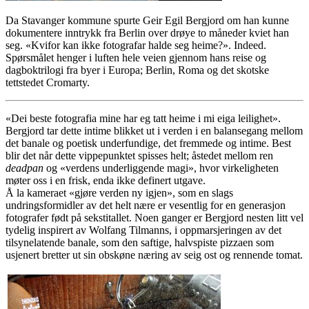
Da Stavanger kommune spurte Geir Egil Bergjord om han kunne
dokumentere inntrykk fra Berlin over drøye to måneder kviet han
seg. «Kvifor kan ikke fotografar halde seg heime?». Indeed.
Spørsmålet henger i luften hele veien gjennom hans reise og
dagboktrilogi fra byer i Europa; Berlin, Roma og det skotske
tettstedet Cromarty.
«Dei beste fotografia mine har eg tatt heime i mi eiga leilighet».
Bergjord tar dette intime blikket ut i verden i en balansegang mellom
det banale og poetisk underfundige, det fremmede og intime. Best
blir det når dette vippepunktet spisses helt; åstedet mellom ren
deadpan
og «verdens underliggende magi», hvor virkeligheten
møter oss i en frisk, enda ikke definert utgave.
Å la kameraet «gjøre verden ny igjen», som en slags
undringsformidler av det helt nære er vesentlig for en generasjon
fotografer født på sekstitallet. Noen ganger er Bergjord nesten litt vel
tydelig inspirert av Wolfang Tilmanns, i oppmarsjeringen av det
tilsynelatende banale, som den saftige, halvspiste pizzaen som
usjenert bretter ut sin obskøne næring av seig ost og rennende tomat.