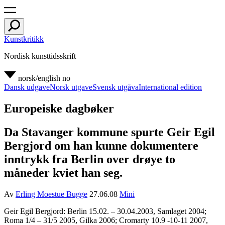
Kunstkritikk
Nordisk kunsttidsskrift
norsk/english
no
Dansk udgave
Norsk utgave
Svensk utgåva
International edition
Europeiske dagbøker
Da Stavanger kommune spurte Geir Egil
Bergjord om han kunne dokumentere
inntrykk fra Berlin over drøye to
måneder kviet han seg.
Av
Erling Moestue Bugge
27.06.08
Mini
Geir Egil Bergjord: Berlin 15.02. – 30.04.2003, Samlaget 2004;
Roma 1/4 – 31/5 2005, Gilka 2006; Cromarty 10.9 -10-11 2007,