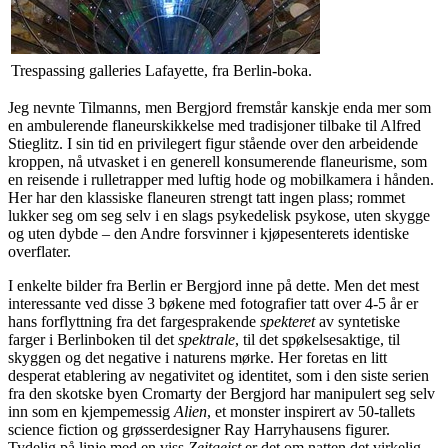
Trespassing galleries Lafayette, fra Berlin-boka.
Jeg nevnte Tilmanns, men Bergjord fremstår kanskje enda mer som
en ambulerende flaneurskikkelse med tradisjoner tilbake til Alfred
Stieglitz. I sin tid en privilegert figur stående over den arbeidende
kroppen, nå utvasket i en generell konsumerende flaneurisme, som
en reisende i rulletrapper med luftig hode og mobilkamera i hånden.
Her har den klassiske flaneuren strengt tatt ingen plass; rommet
lukker seg om seg selv i en slags psykedelisk psykose, uten skygge
og uten dybde – den Andre forsvinner i kjøpesenterets identiske
overflater.
I enkelte bilder fra Berlin er Bergjord inne på dette. Men det mest
interessante ved disse 3 bøkene med fotografier tatt over 4-5 år er
hans forflyttning fra det fargesprakende
spekteret
av syntetiske
farger i Berlinboken til det
spektrale
, til det spøkelsesaktige, til
skyggen og det negative i naturens mørke. Her foretas en litt
desperat etablering av negativitet og identitet, som i den siste serien
fra den skotske byen Cromarty der Bergjord har manipulert seg selv
inn som en kjempemessig
Alien
, et monster inspirert av 50-tallets
science fiction og grøsserdesigner Ray Harryhausens figurer.
Tydelig på linje med en viss
Zeitgeist
er det om natten det virkelig