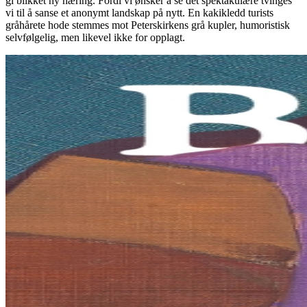
gi blikket ny næring. Fordi vi ønsker å se det spektakulære tvinges
vi til å sanse et anonymt landskap på nytt. En kakikledd turists
gråhårete hode stemmes mot Peterskirkens grå kupler, humoristisk
selvfølgelig, men likevel ikke for opplagt.