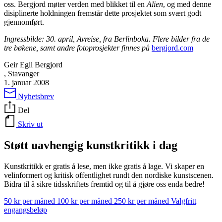
oss. Bergjord møter verden med blikket til en
Alien
, og med denne
disiplinerte holdningen fremstår dette prosjektet som svært godt
gjennomført.
Ingressbilde: 30. april, Avreise, fra Berlinboka. Flere bilder fra de
tre bøkene, samt andre fotoprosjekter finnes på
bergjord.com
Geir Egil Bergjord
, Stavanger
1. januar 2008
Nyhetsbrev
Del
Skriv ut
Støtt uavhengig kunstkritikk i dag
Kunstkritikk er gratis å lese, men ikke gratis å lage. Vi skaper en
velinformert og kritisk offentlighet rundt den nordiske kunstscenen.
Bidra til å sikre tidsskriftets fremtid og til å gjøre oss enda bedre!
50 kr per måned
100 kr per måned
250 kr per måned
Valgfritt
engangsbeløp