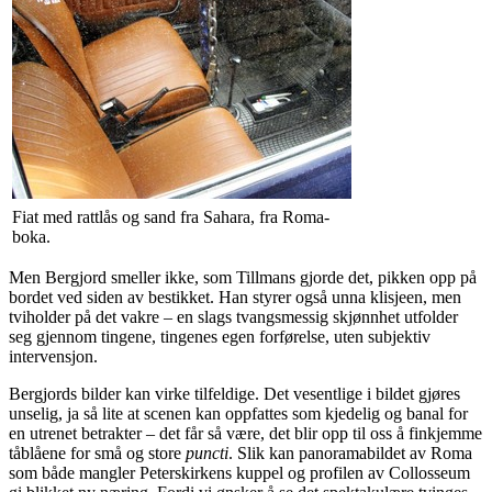
Fiat med rattlås og sand fra Sahara, fra Roma-
boka.
Men Bergjord smeller ikke, som Tillmans gjorde det, pikken opp på
bordet ved siden av bestikket. Han styrer også unna klisjeen, men
tviholder på det vakre – en slags tvangsmessig skjønnhet utfolder
seg gjennom tingene, tingenes egen forførelse, uten subjektiv
intervensjon.
Bergjords bilder kan virke tilfeldige. Det vesentlige i bildet gjøres
unselig, ja så lite at scenen kan oppfattes som kjedelig og banal for
en utrenet betrakter – det får så være, det blir opp til oss å finkjemme
tåblåene for små og store
puncti
. Slik kan panoramabildet av Roma
som både mangler Peterskirkens kuppel og profilen av Collosseum