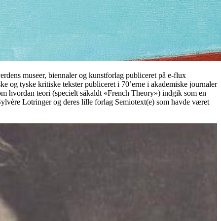
rdens museer, biennaler og kunstforlag publiceret på e-flux
ke og tyske kritiske tekster publiceret i 70’erne i akademiske journaler
m hvordan teori (specielt såkaldt «French Theory») indgik som en
ylvère Lotringer og deres lille forlag Semiotext(e) som havde været