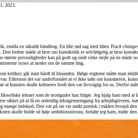
1, 2023.
ik, endda en såkaldt håndbog. En lille rød sag med titlen
Track changes
. Den bedste måde at lære om kunstkritik er selvfølgelig at læse kunstkr
ns største personligheder kan på godt og ondt virke stejle på en måde so
erationerne synes at tænke om de samme ting.
 som kritiker, gik man hårdt til hinanden. Ifølge reglerne måtte man imi
k var. Eftersom det var underforstået at vi ikke talte om kunstneren, ku
e at kunsten skulle kritiseres fordi den var livsvigtig for os. Derfor m
filosofiske tekster som de teoriguder han fulgte. Jeg hjalp ham med at 
ære sikker på at få en ordentlig tekstgennemgang fra arbejdsgiveren, isæ
 mange indskud. Den var på sin vis unikt poetisk i måden hvorpå den f
sten skulle holde sit høje ambitionsniveau, fortalte jeg ham, måtte den 