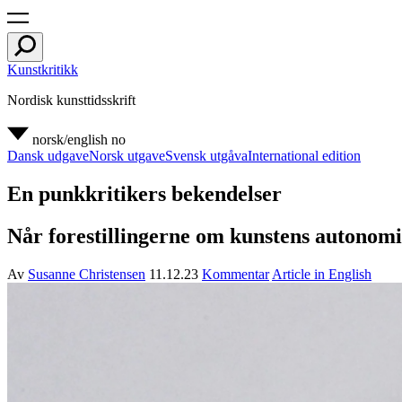
Kunstkritikk
Nordisk kunsttidsskrift
norsk/english
no
Dansk udgave
Norsk utgave
Svensk utgåva
International edition
En punkkritikers bekendelser
Når forestillingerne om kunstens autonomi 
Av
Susanne Christensen
11.12.23
Kommentar
Article in English