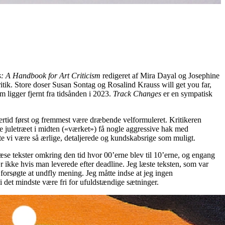
: A Handbook for Art Criticism
redigeret af Mira Dayal og Josephine
itik. Store doser Susan Sontag og Rosalind Krauss will get you far,
m ligger fjernt fra tidsånden i 2023.
Track Changes
er en sympatisk
dlertid først og fremmest være dræbende velformuleret. Kritikeren
nne juletræet i midten («værket») få nogle aggressive hak med
åtte vi være så ærlige, detaljerede og kundskabsrige som muligt.
læse tekster omkring den tid hvor 00’erne blev til 10’erne, og engang
r ikke hvis man leverede efter deadline. Jeg læste teksten, som var
orsøgte at undfly mening. Jeg måtte indse at jeg ingen
i det mindste være fri for ufuldstændige sætninger.