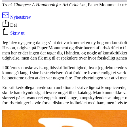
Track Changes: A Handbook for Art Criticism
, Paper Monument / n+
Nyhetsbrev
Del
Skriv ut
Jeg blev nysgerrig da jeg så at det var kommet en ny bog om kunstkrit
Heston, udgivet på Paper Monument og distribueret af tidsskriftet n+1
men her er der ingen der tager dig i hånden, og nogle af kunstkritikke
udgivelse, men den fik mig til at spekulere over hvor forskelligt gen
I 00’ernes norske avis- og tidsskriftoffentlighed, hvor jeg debuterede
kunne gå langt i sine bestræbelser på at forklare hvor elendigt et vær
bajonetterne uden at der var nogen fare. Forudsætningen var at vi ment
En kritikerkollega havde som ambition at skrive lige så komplicerede, 
skulle han skynde sig at levere noget til et katalog. Man kunne ikke v
skrevet på et avanceret engelsk med lange, knopskydende sætninger og
forudsætninger havde for at diskutere indholdet med ham, men hvis tek