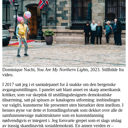
Dominique Nachi,
You Are My Northern Lights
, 2023. Stillbilde fra
video.
I 2017 satt jeg i et samtalepanel for å snakke om den bergenske
avgangsutstillingen. I panelet satt blant annet en skarp amerikansk
kritiker, som var skeptisk til utstillingsdesignets demokratiske
tilnærming, satt på spissen av katalogens utforming: innbindingen
var valgfri, kunstnerne ble presentert uten hierarkier dem imellom. I
hennes øyne var dette et formidlingsforsøk som dekket over alle de
samfunnsmessige maktstrukturer som en kunstutdanning
nødvendigvis er integrert i. Jeg forsvarte grepet som et slags utslag
av trassig skandinavisk sosialdemokrati. En annen verden er –