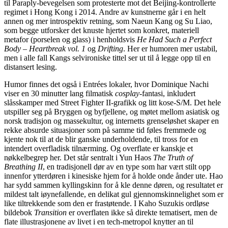
til Paraply-bevegelsen som protesterte mot det Beijing-kontrollerte
regimet i Hong Kong i 2014. Andre av kunstnerne går i en helt
annen og mer introspektiv retning, som Naeun Kang og Su Liao,
som begge utforsker det knuste hjertet som konkret, materiell
metafor (porselen og glass) i henholdsvis
He Had Such a Perfect
Body – Heartbreak vol. 1
og
Drifting
. Her er humoren mer ustabil,
men i alle fall Kangs selvironiske tittel ser ut til å legge opp til en
distansert lesing.
Humor finnes det også i Entrées lokaler, hvor Dominique Nachi
viser en 30 minutter lang filmatisk
cosplay
-fantasi, inkludert
slåsskamper med Street Fighter II-grafikk og litt kose-S/M. Det hele
utspiller seg på Bryggen og byfjellene, og møtet mellom asiatisk og
norsk tradisjon og massekultur, og internetts grenseløshet skaper en
rekke absurde situasjoner som på samme tid føles fremmede og
kjente nok til at de blir ganske underholdende, til tross for en
intendert overfladisk tilnærming. Og overflate er kanskje et
nøkkelbegrep her. Det står sentralt i Yun Haos
The Truth of
Breathing II
, en tradisjonell dør av en type som har vært stilt opp
innenfor ytterdøren i kinesiske hjem for å holde onde ånder ute. Hao
har sydd sammen kyllingskinn for å kle denne døren, og resultatet er
mildest talt iøynefallende, en delikat gul gjennomskinnelighet som er
like tiltrekkende som den er frastøtende. I Kaho Suzukis ordløse
bildebok
Transition
er overflaten ikke så direkte tematisert, men de
flate illustrasjonene av livet i en tech-metropol knytter an til