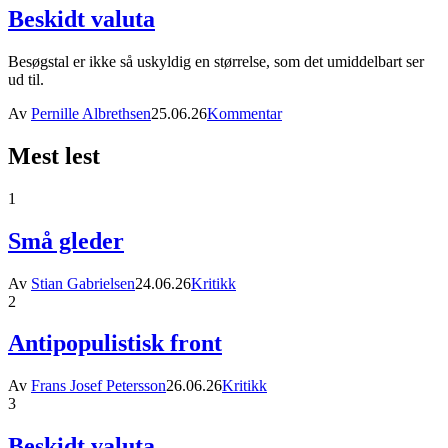
Beskidt valuta
Besøgstal er ikke så uskyldig en størrelse, som det umiddelbart ser
ud til.
Av
Pernille Albrethsen
25.06.26
Kommentar
Mest lest
1
Små gleder
Av
Stian Gabrielsen
24.06.26
Kritikk
2
Antipopulistisk front
Av
Frans Josef Petersson
26.06.26
Kritikk
3
Beskidt valuta