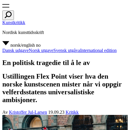
Kunstkritikk
Nordisk kunsttidsskrift
norsk/english
no
Dansk udgave
Norsk utgave
Svensk utgåva
International edition
En politisk tragedie til å le av
Ustillingen Flex Point viser hva den
norske kunstscenen mister når vi oppgir
velferdsstatens universalistiske
ambisjoner.
Av
Kristoffer Jul-Larsen
19.09.23
Kritikk