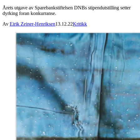
Årets utgave av Sparebankstiftelsen DNBs stipendutstilling setter
dyrking foran konkurranse.
Av
Eirik Zeiner-Henriksen
13.12.22
Kritikk