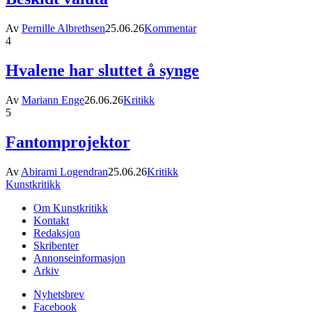
Av
Pernille Albrethsen
25.06.26
Kommentar
4
Hvalene har sluttet å synge
Av
Mariann Enge
26.06.26
Kritikk
5
Fantomprojektor
Av
Abirami Logendran
25.06.26
Kritikk
Kunstkritikk
Om Kunstkritikk
Kontakt
Redaksjon
Skribenter
Annonseinformasjon
Arkiv
Nyhetsbrev
Facebook