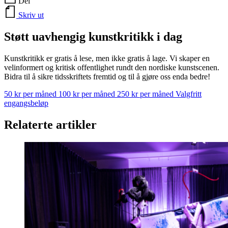
Del
Skriv ut
Støtt uavhengig kunstkritikk i dag
Kunstkritikk er gratis å lese, men ikke gratis å lage. Vi skaper en
velinformert og kritisk offentlighet rundt den nordiske kunstscenen.
Bidra til å sikre tidsskriftets fremtid og til å gjøre oss enda bedre!
50 kr per måned
100 kr per måned
250 kr per måned
Valgfritt
engangsbeløp
Relaterte artikler