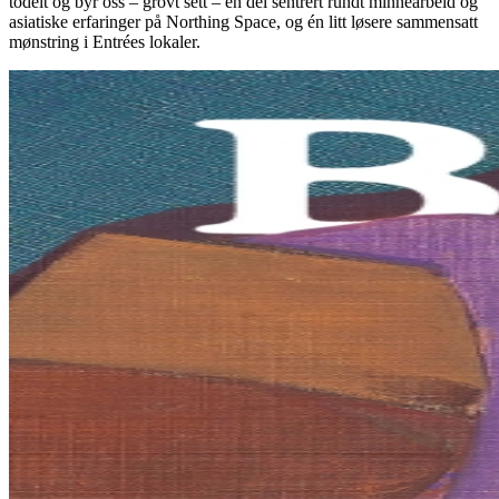
todelt og byr oss – grovt sett – én del sentrert rundt minnearbeid og
asiatiske erfaringer på Northing Space, og én litt løsere sammensatt
mønstring i Entrées lokaler.