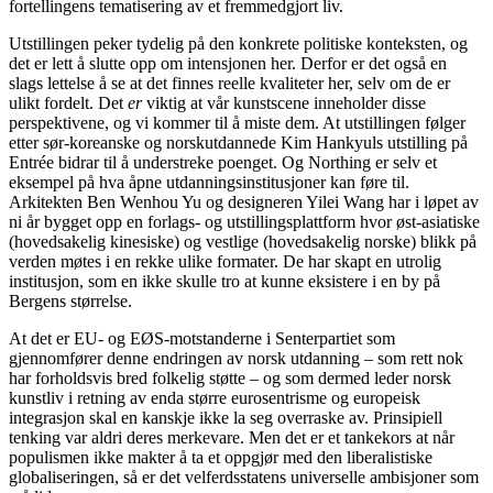
fortellingens tematisering av et fremmedgjort liv.
Utstillingen peker tydelig på den konkrete politiske konteksten, og
det er lett å slutte opp om intensjonen her. Derfor er det også en
slags lettelse å se at det finnes reelle kvaliteter her, selv om de er
ulikt fordelt. Det
er
viktig at vår kunstscene inneholder disse
perspektivene, og vi kommer til å miste dem. At utstillingen følger
etter sør-koreanske og norskutdannede Kim Hankyuls utstilling på
Entrée bidrar til å understreke poenget. Og Northing er selv et
eksempel på hva åpne utdanningsinstitusjoner kan føre til.
Arkitekten Ben Wenhou Yu og designeren Yilei Wang har i løpet av
ni år bygget opp en forlags- og utstillingsplattform hvor øst-asiatiske
(hovedsakelig kinesiske) og vestlige (hovedsakelig norske) blikk på
verden møtes i en rekke ulike formater. De har skapt en utrolig
institusjon, som en ikke skulle tro at kunne eksistere i en by på
Bergens størrelse.
At det er EU- og EØS-motstanderne i Senterpartiet som
gjennomfører denne endringen av norsk utdanning – som rett nok
har forholdsvis bred folkelig støtte – og som dermed leder norsk
kunstliv i retning av enda større eurosentrisme og europeisk
integrasjon skal en kanskje ikke la seg overraske av. Prinsipiell
tenking var aldri deres merkevare. Men det er et tankekors at når
populismen ikke makter å ta et oppgjør med den liberalistiske
globaliseringen, så er det velferdsstatens universelle ambisjoner som