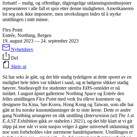
fortsatt! – mulig, og offentlige, tilgjengelige utdanningsinstitusjoner
representerer i alle fall et spor etter denne muligheten. Amerikaneren
lot seg nok ikke imponere, men utvekslingen bidro til å styrke
utstillingen i mitt minne.
Flex Point
Entrée, Northing, Bergen
19. august 2023
—
24. september 2023
Nyhetsbrev
Del
Skriv ut
Så har seks år gått, og det blir stadig tydeligere at dette sporet av en
mulighet hele tiden var tråkket i sand, og at bølgene slikker stadig
høyere. Studieavgift for studenter utenfra EØS-området er nå
innført. I august åpnet galleriene Northing Space og Entrée den
felles utstillingen
Flex Point
med verk fra elleve kunstnere og
designere fra Kina, Sør-Korea, Hong Kong og Taiwan, som alle har
gått ut fra norske kunstutdanninger de to siste årene. Dette er andre
gang Northing arrangerer en slik utstilling (
Intersension (al) The 1.st
E.A.ST Exhibition
gikk av stabelen i 2021), og det blir klart at vi gir
slipp på noe når vi som nasjon velger å gjøre universell utdanning til
noe som forbeholdes våre nærmeste handelspartnere. Utstillingen er