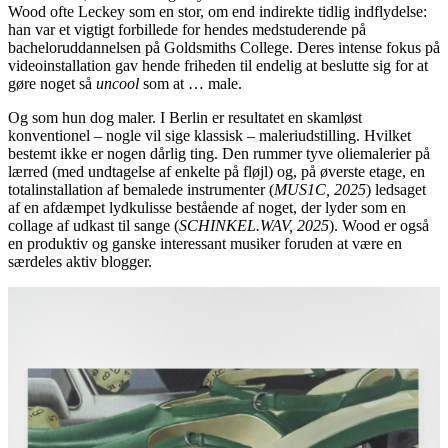
Wood ofte Leckey som en stor, om end indirekte tidlig indflydelse:
han var et vigtigt forbillede for hendes medstuderende på
bacheloruddannelsen på Goldsmiths College. Deres intense fokus på
videoinstallation gav hende friheden til endelig at beslutte sig for at
gøre noget så
uncool
som at … male.
Og som hun dog maler. I Berlin er resultatet en skamløst
konventionel – nogle vil sige klassisk – maleriudstilling. Hvilket
bestemt ikke er nogen dårlig ting. Den rummer tyve oliemalerier på
lærred (med undtagelse af enkelte på fløjl) og, på øverste etage, en
totalinstallation af bemalede instrumenter (
MUS1C, 2025
) ledsaget
af en afdæmpet lydkulisse bestående af noget, der lyder som en
collage af udkast til sange (
SCHINKEL.WAV, 2025
). Wood er også
en produktiv og ganske interessant musiker foruden at være en
særdeles aktiv blogger.