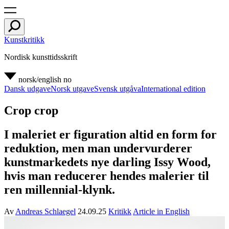
Kunstkritikk
Nordisk kunsttidsskrift
norsk/english
no
Dansk udgave
Norsk utgave
Svensk utgåva
International edition
Crop crop
I maleriet er figuration altid en form for
reduktion, men man undervurderer
kunstmarkedets nye darling Issy Wood,
hvis man reducerer hendes malerier til
ren millennial-klynk.
Av
Andreas Schlaegel
24.09.25
Kritikk
Article in English