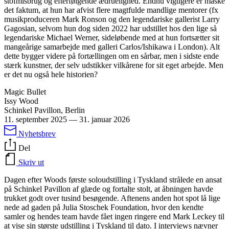
stofmisbrug og efterfølgende ædruelighed. Endnu vigtigere er måske
det faktum, at hun har afvist flere magtfulde mandlige mentorer (fx
musikproduceren Mark Ronson og den legendariske gallerist Larry
Gagosian, selvom hun dog siden 2022 har udstillet hos den lige så
legendariske Michael Werner, sideløbende med at hun fortsætter sit
mangeårige samarbejde med galleri Carlos/Ishikawa i London). Alt
dette bygger videre på fortællingen om en sårbar, men i sidste ende
stærk kunstner, der selv udstikker vilkårene for sit eget arbejde. Men
er det nu også hele historien?
Magic Bullet
Issy Wood
Schinkel Pavillon, Berlin
11. september 2025
—
31. januar 2026
Nyhetsbrev
Del
Skriv ut
Dagen efter Woods første soloudstilling i Tyskland strålede en ansat
på Schinkel Pavillon af glæde og fortalte stolt, at åbningen havde
trukket godt over tusind besøgende. Aftenens anden hot spot lå lige
nede ad gaden på Julia Stoschek Foundation, hvor den kendte
samler og hendes team havde fået ingen ringere end Mark Leckey til
at vise sin største udstilling i Tyskland til dato. I interviews nævner