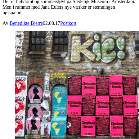
Der er halvtomt og sommersløvt på Stedelijk Museum i Amsterdam.
Men i rummet med Jana Eulers nye værker er stemningen
højspændt.
Av
Benedikte Bjerre
02.08.17
Postkort