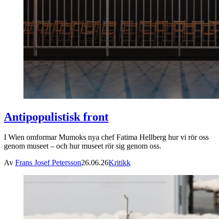
Antipopulistisk front
I Wien omformar Mumoks nya chef Fatima Hellberg hur vi rör oss
genom museet – och hur museet rör sig genom oss.
Av
Frans Josef Petersson
26.06.26
Kritikk