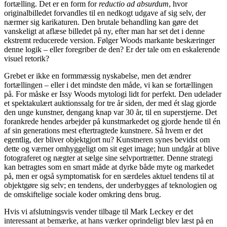
fortælling. Det er en form for
reductio ad absurdum
, hvor
originalbilledet forvandles til en nedkogt udgave af sig selv, der
nærmer sig karikaturen. Den brutale behandling kan gøre det
vanskeligt at aflæse billedet på ny, efter man har set det i denne
ekstremt reducerede version. Følger Woods markante beskæringer
denne logik – eller foregriber de den? Er der tale om en eskalerende
visuel retorik?
Grebet er ikke en formmæssig nyskabelse, men det ændrer
fortællingen – eller i det mindste den måde, vi kan se fortællingen
på. For måske er Issy Woods mytologi lidt for perfekt. Den udelader
et spektakulært auktionssalg for tre år siden, der med ét slag gjorde
den unge kunstner, dengang knap var 30 år, til en superstjerne. Det
forankrede hendes arbejder på kunstmarkedet og gjorde hende til én
af sin generations mest eftertragtede kunstnere. Så hvem er det
egentlig, der bliver objektgjort nu? Kunstneren synes bevidst om
dette og værner omhyggeligt om sit eget image; hun undgår at blive
fotograferet og nægter at sælge sine selvportrætter. Denne strategi
kan betragtes som en smart måde at dyrke både myte og markedet
på, men er også symptomatisk for en særdeles aktuel tendens til at
objektgøre sig selv; en tendens, der underbygges af teknologien og
de omskiftelige sociale koder omkring dens brug.
Hvis vi afslutningsvis vender tilbage til Mark Leckey er det
interessant at bemærke, at hans værker oprindeligt blev læst på en