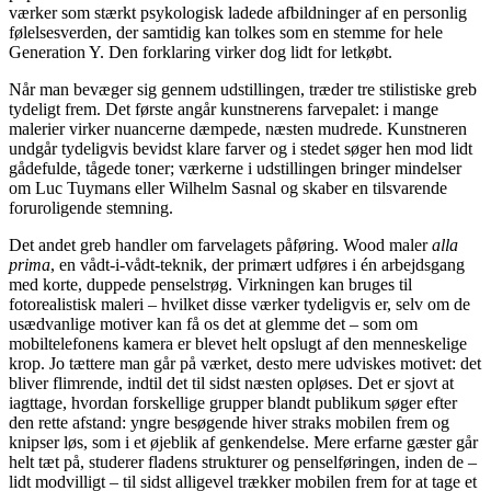
værker som stærkt psykologisk ladede afbildninger af en personlig
følelsesverden, der samtidig kan tolkes som en stemme for hele
Generation Y. Den forklaring virker dog lidt for letkøbt.
Når man bevæger sig gennem udstillingen, træder tre stilistiske greb
tydeligt frem. Det første angår kunstnerens farvepalet: i mange
malerier virker nuancerne dæmpede, næsten mudrede. Kunstneren
undgår tydeligvis bevidst klare farver og i stedet søger hen mod lidt
gådefulde, tågede toner; værkerne i udstillingen bringer mindelser
om Luc Tuymans eller Wilhelm Sasnal og skaber en tilsvarende
foruroligende stemning.
Det andet greb handler om farvelagets påføring. Wood maler
alla
prima
, en vådt-i-vådt-teknik, der primært udføres i én arbejdsgang
med korte, duppede penselstrøg. Virkningen kan bruges til
fotorealistisk maleri – hvilket disse værker tydeligvis er, selv om de
usædvanlige motiver kan få os det at glemme det – som om
mobiltelefonens kamera er blevet helt opslugt af den menneskelige
krop. Jo tættere man går på værket, desto mere udviskes motivet: det
bliver flimrende, indtil det til sidst næsten opløses. Det er sjovt at
iagttage, hvordan forskellige grupper blandt publikum søger efter
den rette afstand: yngre besøgende hiver straks mobilen frem og
knipser løs, som i et øjeblik af genkendelse. Mere erfarne gæster går
helt tæt på, studerer fladens strukturer og penselføringen, inden de –
lidt modvilligt – til sidst alligevel trækker mobilen frem for at tage et