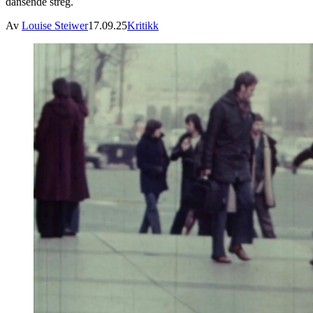
dansende streg.
Av
Louise Steiwer
17.09.25
Kritikk