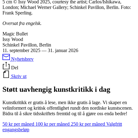
5 cm © Issy Wood 2025, courtesy the artist; Carlos/Ishikawa,
London; Michael Werner Gallery; Schinkel Pavillon, Berlin. Foto:
Frank Sperling.
Oversat fra engelsk.
Magic Bullet
Issy Wood
Schinkel Pavillon, Berlin
11. september 2025
—
31. januar 2026
Nyhetsbrev
Del
Skriv ut
Støtt uavhengig kunstkritikk i dag
Kunstkritikk er gratis å lese, men ikke gratis å lage. Vi skaper en
velinformert og kritisk offentlighet rundt den nordiske kunstscenen.
Bidra til å sikre tidsskriftets fremtid og til å gjøre oss enda bedre!
50 kr per måned
100 kr per måned
250 kr per måned
Valgfritt
engangsbeløp