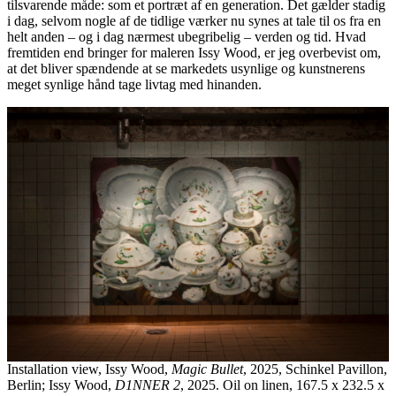
tilsvarende måde: som et portræt af en generation. Det gælder stadig
i dag, selvom nogle af de tidlige værker nu synes at tale til os fra en
helt anden – og i dag nærmest ubegribelig – verden og tid. Hvad
fremtiden end bringer for maleren Issy Wood, er jeg overbevist om,
at det bliver spændende at se markedets usynlige og kunstnerens
meget synlige hånd tage livtag med hinanden.
Installation view, Issy Wood,
Magic Bullet
, 2025, Schinkel Pavillon,
Berlin; Issy Wood,
D1NNER 2
, 2025. Oil on linen, 167.5 x 232.5 x