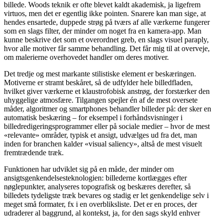
billede. Woods teknik er ofte blevet kaldt akademisk, ja ligefrem
virtuos, men det er egentlig ikke pointen. Snarere kan man sige, at
hendes ensartede, duppede strøg på tværs af alle værkerne fungerer
som en slags filter, der minder om noget fra en kamera-app. Man
kunne beskrive det som et overordnet greb, en slags visuel paraply,
hvor alle motiver får samme behandling. Det får mig til at overveje,
om malerierne overhovedet handler om deres motiver.
Det tredje og mest markante stilistiske element er beskæringen.
Motiverne er stramt beskåret, så de udfylder hele billedfladen,
hvilket giver værkerne et klaustrofobisk anstrøg, der forstærker den
uhyggelige atmosfære. Tilgangen spejler én af de mest oversete
måder, algoritmer og smartphones behandler billeder på: der sker en
automatisk beskæring – for eksempel i forhåndsvisninger i
billedredigeringsprogrammer eller på sociale medier – hvor de mest
«relevante» områder, typisk et ansigt, udvælges ud fra det, man
inden for branchen kalder «visual saliency», altså de mest visuelt
fremtrædende træk.
Funktionen har udviklet sig på en måde, der minder om
ansigtsgenkendelsesteknologien: billederne kortlægges efter
nøglepunkter, analyseres topografisk og beskæres derefter, så
billedets tydeligste træk bevares og stadig er let genkendelige selv i
meget små formater, fx i en overbliksliste. Det er en proces, der
udraderer al baggrund, al kontekst, ja, for den sags skyld enhver