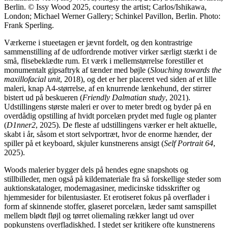
Berlin. © Issy Wood 2025, courtesy the artist; Carlos/Ishikawa,
London; Michael Werner Gallery; Schinkel Pavillon, Berlin. Photo:
Frank Sperling.
Værkerne i stueetagen er jævnt fordelt, og den kontrastrige
sammenstilling af de udfordrende motiver virker særligt stærkt i de
små, flisebeklædte rum. Et værk i mellemstørrelse forestiller et
monumentalt gipsaftryk af tænder med bøjle (
Slouching towards the
maxillofacial unit
, 2018), og det er her placeret ved siden af et lille
maleri, knap A4-størrelse, af en knurrende lænkehund, der stirrer
bistert ud på beskueren (
Friendly Dalmatian study
, 2021).
Udstillingens største maleri er over to meter bredt og byder på en
overdådig opstilling af hvidt porcelæn prydet med fugle og planter
(
D1nner2
, 2025). De fleste af udstillingens værker er helt aktuelle,
skabt i år, såsom et stort selvportræt, hvor de enorme hænder, der
spiller på et keyboard, skjuler kunstnerens ansigt (
Self Portrait 64
,
2025).
Woods malerier bygger dels på hendes egne snapshots og
stillbilleder, men også på kildemateriale fra så forskellige steder som
auktionskataloger, modemagasiner, medicinske tidsskrifter og
hjemmesider for bilentusiaster. Et erotiseret fokus på overflader i
form af skinnende stoffer, glaseret porcelæn, læder samt samspillet
mellem blødt fløjl og tørret oliemaling rækker langt ud over
popkunstens overfladiskhed. I stedet ser kritikere ofte kunstnerens