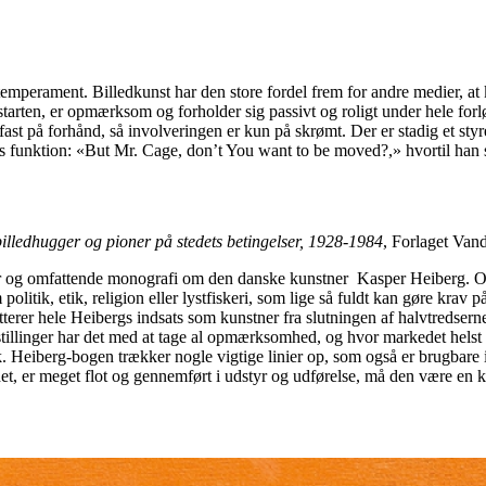
temperament. Billedkunst har den store fordel frem for andre medier, at
arten, er opmærksom og forholder sig passivt og roligt under hele forløb
ast på forhånd, så involveringen er kun på skrømt. Der er stadig et sty
s funktion: «But Mr. Cage, don’t You want to be moved?,» hvortil han s
illedhugger og pioner på stedets betingelser, 1928-1984
, Forlaget Van
r og omfattende monografi om den danske kunstner Kasper Heiberg. Om det
politik, etik, religion eller lystfiskeri, som lige så fuldt kan gøre kra
terer hele Heibergs indsats som kunstner fra slutningen af halvtredser
tillinger har det med at tage al opmærksomhed, og hvor markedet helst 
rik. Heiberg-bogen trækker nogle vigtige linier op, som også er brugbar
t, er meget flot og gennemført i udstyr og udførelse, må den være en klar