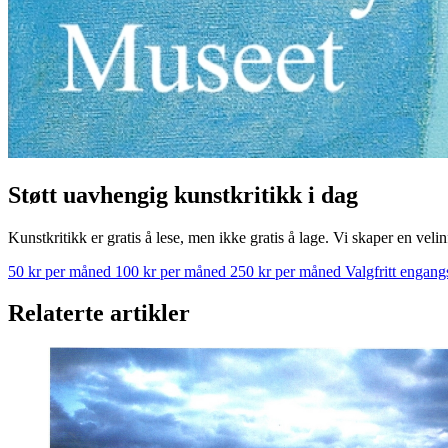
Støtt uavhengig kunstkritikk i dag
Kunstkritikk er gratis å lese, men ikke gratis å lage. Vi skaper en velin
50 kr per måned
100 kr per måned
250 kr per måned
Valgfritt engan
Relaterte artikler