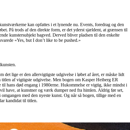
 kunstværkerne kan opfattes i et lynende nu. Events, foredrag og den
et. På trods af den direkte form, er det yderst sjældent, at grænsen til
rende kunstersubjekt bagved. Derved bliver pladsen til den enkelte
varede «Yes, but I don’t like to be pushed.»
dkunsten.
 lige er den allervigtigste udgivelse i løbet af året, er måske lidt
v på titlen af vigtigste udgivelse. Men bogen om Kasper Heiberg ER
ne til hans død engang i 1980erne. Hukommelse er vigtig, ikke mindst i
vil have, at kunstner og værk dumper ned fra himlen. Aldrig før set,
e i omgangen med den nyeste kunst. Og når så bogen, tillige med en
 kandidat til titlen.