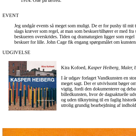
1914. Olie på lærred.
EVENT
Jeg undgår events så meget som muligt. De er for pushy til mit 
slags kræver som regel, at man som beskuer/tilhører er med fra st
beskueren overskrides. Tiden og dramaturgien ligger som regel f
beskuer for lille. John Cage fik engang spørgsmålet om kunsten
UDGIVELSE
Kira Kofoed,
Kasper Heiberg, Maler, b
I år udgav forlaget Vandkunsten en sto
meget sagt. Der er utvivlsomt bøger om 
vigtig, fordi den dokumenterer og debat
billedkunsten, hvor de dagsaktuelle uds
og uden tilknytning til en faglig histo
utrolig grundig bearbejdning af indholde