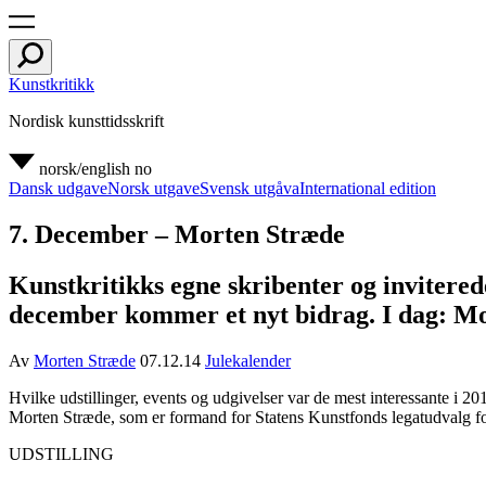
Kunstkritikk
Nordisk kunsttidsskrift
norsk/english
no
Dansk udgave
Norsk utgave
Svensk utgåva
International edition
7. December – Morten Stræde
Kunstkritikks egne skribenter og inviterede
december kommer et nyt bidrag. I dag: M
Av
Morten Stræde
07.12.14
Julekalender
Hvilke udstillinger, events og udgivelser var de mest interessante i 
Morten Stræde, som er formand for Statens Kunstfonds legatudvalg for
UDSTILLING