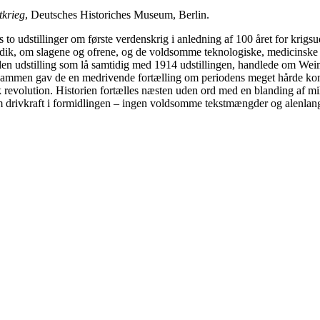
tkrieg
, Deutsches Historiches Museum, Berlin.
 to udstillinger om første verdenskrig i anledning af 100 året for krig
ik, om slagene og ofrene, og de voldsomme teknologiske, medicinske o
n udstilling som lå samtidig med 1914 udstillingen, handlede om Weim
sammen gav de en medrivende fortælling om periodens meget hårde kont
 revolution. Historien fortælles næsten uden ord med en blanding af mili
m drivkraft i formidlingen – ingen voldsomme tekstmængder og alenlange 