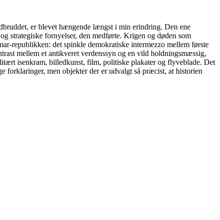
sudbruddet, er blevet hængende længst i min erindring. Den ene
g strategiske fornyelser, den medførte. Krigen og døden som
ar-republikken: det spinkle demokratiske intermezzo mellem første
rast mellem et antikveret verdenssyn og en vild holdningsmæssig,
tært isenkram, billedkunst, film, politiske plakater og flyveblade. Det
forklaringer, men objekter der er udvalgt så præcist, at historien