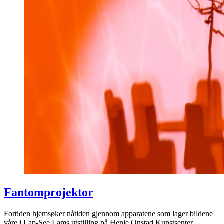
Fantomprojektor
Fortiden hjemsøker nåtiden gjennom apparatene som lager bildene
våre i Lap-See Lams utstilling på Henie Onstad Kunstsenter.