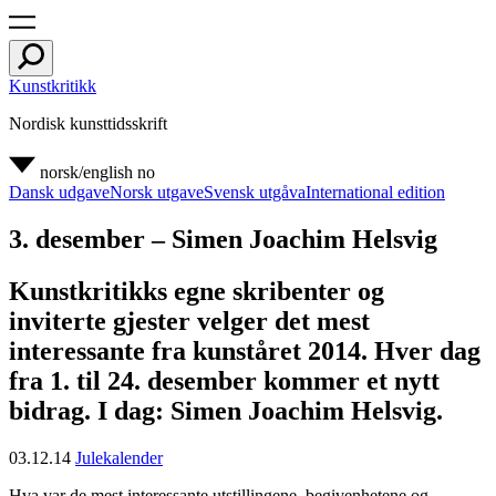
Kunstkritikk
Nordisk kunsttidsskrift
norsk/english
no
Dansk udgave
Norsk utgave
Svensk utgåva
International edition
3. desember – Simen Joachim Helsvig
Kunstkritikks egne skribenter og
inviterte gjester velger det mest
interessante fra kunståret 2014. Hver dag
fra 1. til 24. desember kommer et nytt
bidrag. I dag: Simen Joachim Helsvig.
03.12.14
Julekalender
Hva var de mest interessante utstillingene, begivenhetene og