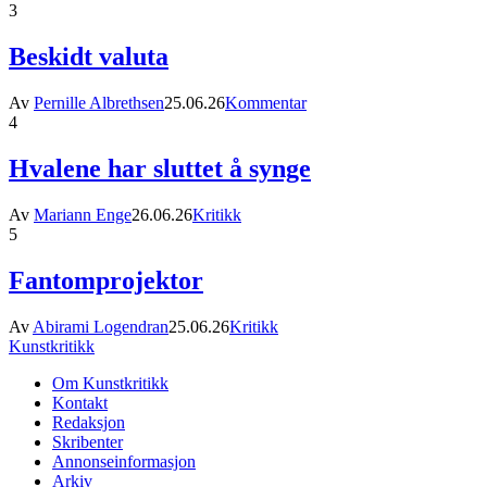
3
Beskidt valuta
Av
Pernille Albrethsen
25.06.26
Kommentar
4
Hvalene har sluttet å synge
Av
Mariann Enge
26.06.26
Kritikk
5
Fantomprojektor
Av
Abirami Logendran
25.06.26
Kritikk
Kunstkritikk
Om Kunstkritikk
Kontakt
Redaksjon
Skribenter
Annonseinformasjon
Arkiv