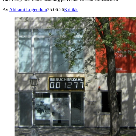
Av
Abirami Logendran
25.06.26
Kritikk