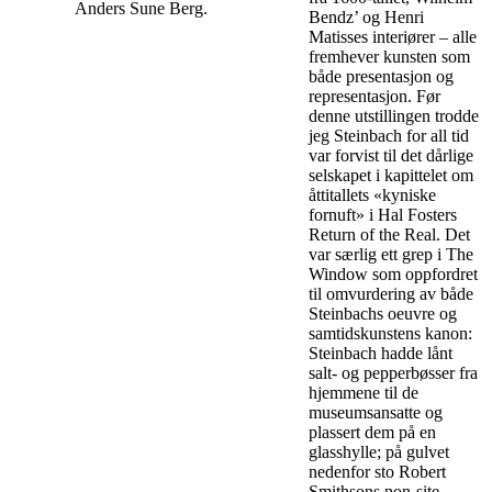
Anders Sune Berg.
Bendz’ og Henri
Matisses interiører – alle
fremhever kunsten som
både presentasjon og
representasjon. Før
denne utstillingen trodde
jeg Steinbach for all tid
var forvist til det dårlige
selskapet i kapittelet om
åttitallets «kyniske
fornuft» i Hal Fosters
Return of the Real. Det
var særlig ett grep i The
Window som oppfordret
til omvurdering av både
Steinbachs oeuvre og
samtidskunstens kanon:
Steinbach hadde lånt
salt- og pepperbøsser fra
hjemmene til de
museumsansatte og
plassert dem på en
glasshylle; på gulvet
nedenfor sto Robert
Smithsons non-site