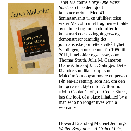
Janet Malcolms
Forty-One False
Starts
er et sjeldent godt
kunstnerportrett. Med 41
åpningsavsnitt til en ufullført tekst
vikler Malcolm ut et fragmentert bilde
av et bittert og forsmådd offer for
kunstmarkedets svingninger – og
demonstrerer samtidig det
journalistiske portrettets vilkårlighet.
Samlingen, som spenner fra 1986 til
2011, inneholder også essays om
Thomas Struth, Julia M. Cameron,
Diane Arbus og J. D. Salinger. Det er
få andre som like skarpt som
Malcolm kan oppsummere en person
i én enkelt setning, som her, om den
tidligere redaktøren for Artforum:
«John Coplan’s loft, on Cedar Street,
has the look of a place inhabited by a
man who no longer lives with a
woman.»
Howard Eiland og Michael Jennings,
Walter Benjamin – A Critical Life
,