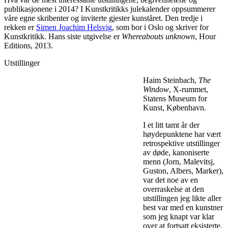
publikasjonene i 2014? I Kunstkritikks julekalender oppsummerer
våre egne skribenter og inviterte gjester kunståret. Den tredje i
rekken er
Simen Joachim Helsvig
, som bor i Oslo og skriver for
Kunstkritikk. Hans siste utgivelse er
Whereabouts unknown
, Hour
Editions, 2013.
Utstillinger
Haim Steinbach,
The
Window
, X-rummet,
Statens Museum for
Kunst, København.
I et litt tamt år der
høydepunktene har vært
retrospektive utstillinger
av døde, kanoniserte
menn (Jorn, Malevitsj,
Guston, Albers, Marker),
var det noe av en
overraskelse at den
utstillingen jeg likte aller
best var med en kunstner
som jeg knapt var klar
over at fortsatt eksisterte.