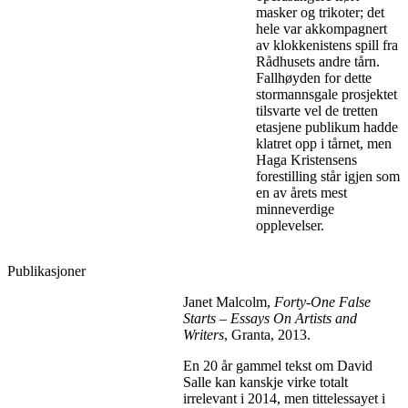
masker og trikoter; det
hele var akkompagnert
av klokkenistens spill fra
Rådhusets andre tårn.
Fallhøyden for dette
stormannsgale prosjektet
tilsvarte vel de tretten
etasjene publikum hadde
klatret opp i tårnet, men
Haga Kristensens
forestilling står igjen som
en av årets mest
minneverdige
opplevelser.
Publikasjoner
Janet Malcolm,
Forty-One False
Starts – Essays On Artists and
Writers
, Granta, 2013.
En 20 år gammel tekst om David
Salle kan kanskje virke totalt
irrelevant i 2014, men tittelessayet i