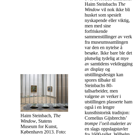
Haim Steinbachs
The
Window
vil nok ikke bli
husket som spesielt
nyskapende eller viktig,
men med sine
forfriskende
sammenstillinger av verk
fra museumssamlingen
var den en nytelse å
besøke. Ikke bare ble det
plutselig tydelig at mye
av samtidens vektlegging
av display og
utstillingsdesign kan
spores tilbake til
Steinbachs 80-
tallsarbeider, men
valgene av verker i
utstillingen plasserte ham
også i en lengre
kunsthistorisk tradisjon:
Haim Steinbach,
The
Cornelius Gijsbrechts’
Window
, Statens
trompe l’oeil
-malerier av
Museum for Kunst,
en slags oppslagstavler
København 2013. Foto:
fra 1600-tallet, Wilhelm