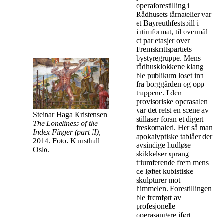
operaforestilling i
Rådhusets tårnatelier var
et Bayreuthfestspill i
intimformat, til overmål
et par etasjer over
Fremskrittspartiets
bystyregruppe. Mens
rådhusklokkene klang
ble publikum loset inn
fra borggården og opp
trappene. I den
provisoriske operasalen
var det reist en scene av
Steinar Haga Kristensen,
stillaser foran et digert
The Loneliness of the
freskomaleri. Her så man
Index Finger (part II)
,
apokalyptiske tablåer der
2014. Foto: Kunsthall
avsindige hudløse
Oslo.
skikkelser sprang
triumferende frem mens
de løftet kubistiske
skulpturer mot
himmelen. Forestillingen
ble fremført av
profesjonelle
operasangere iført