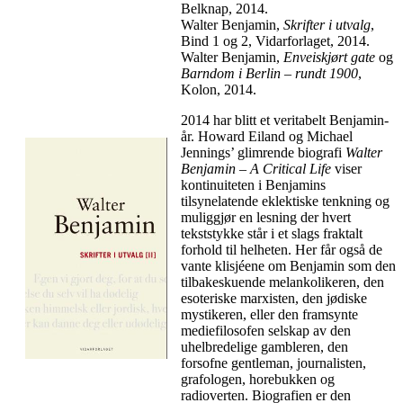
Belknap, 2014.
Walter Benjamin,
Skrifter i utvalg
,
Bind 1 og 2, Vidarforlaget, 2014.
Walter Benjamin,
Enveiskjørt gate
og
Barndom i Berlin – rundt 1900
,
Kolon, 2014.
2014 har blitt et veritabelt Benjamin-
år. Howard Eiland og Michael
Jennings’ glimrende biografi
Walter
Benjamin – A Critical Life
viser
kontinuiteten i Benjamins
tilsynelatende eklektiske tenkning og
muliggjør en lesning der hvert
tekststykke står i et slags fraktalt
forhold til helheten. Her får også de
vante klisjéene om Benjamin som den
tilbakeskuende melankolikeren, den
esoteriske marxisten, den jødiske
mystikeren, eller den framsynte
mediefilosofen selskap av den
uhelbredelige gambleren, den
forsofne gentleman, journalisten,
grafologen, horebukken og
radioverten. Biografien er den