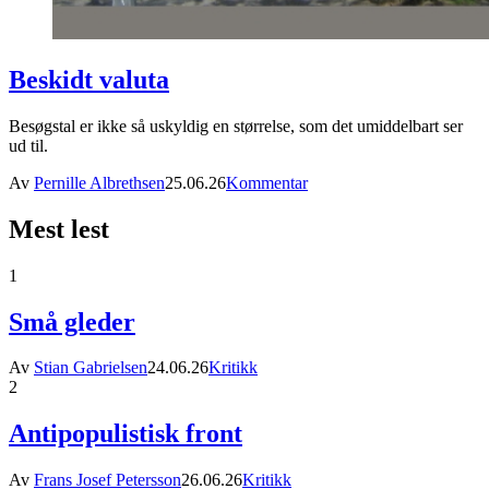
Beskidt valuta
Besøgstal er ikke så uskyldig en størrelse, som det umiddelbart ser
ud til.
Av
Pernille Albrethsen
25.06.26
Kommentar
Mest lest
1
Små gleder
Av
Stian Gabrielsen
24.06.26
Kritikk
2
Antipopulistisk front
Av
Frans Josef Petersson
26.06.26
Kritikk