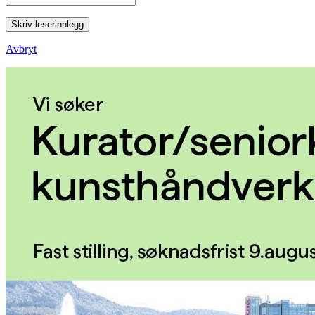
Skriv leserinnlegg
Avbryt