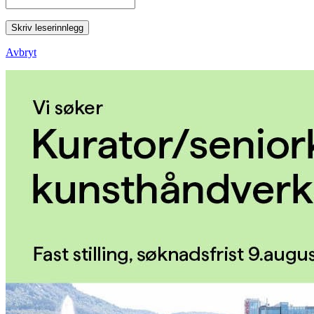
Skriv leserinnlegg
Avbryt