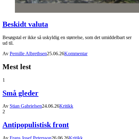
Beskidt valuta
Besøgstal er ikke så uskyldig en størrelse, som det umiddelbart ser
ud til.
Av
Pernille Albrethsen
25.06.26
Kommentar
Mest lest
1
Små gleder
Av
Stian Gabrielsen
24.06.26
Kritikk
2
Antipopulistisk front
Av
Frans Josef Petersson
26.06.26
Kritikk