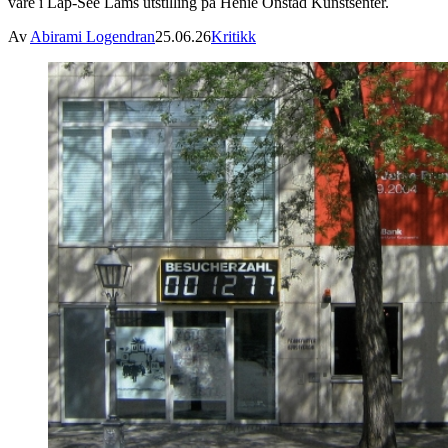
våre i Lap-See Lams utstilling på Henie Onstad Kunstsenter.
Av
Abirami Logendran
25.06.26
Kritikk