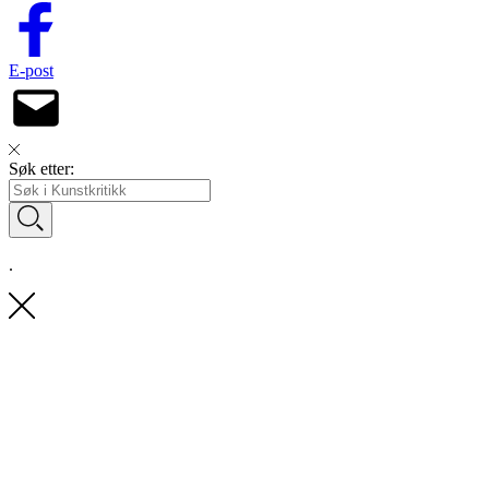
E-post
Søk etter:
.