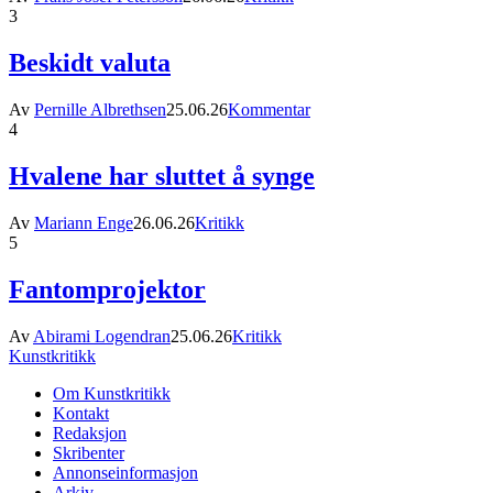
3
Beskidt valuta
Av
Pernille Albrethsen
25.06.26
Kommentar
4
Hvalene har sluttet å synge
Av
Mariann Enge
26.06.26
Kritikk
5
Fantomprojektor
Av
Abirami Logendran
25.06.26
Kritikk
Kunstkritikk
Om Kunstkritikk
Kontakt
Redaksjon
Skribenter
Annonseinformasjon
Arkiv