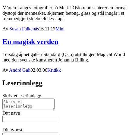
Mårten Langes fotografier på Melk i Oslo representerer en formal
dystopi der mennesker, skjermer, betong, glass og stål inngår i et
fremmedgjort skjebnefellesskap.
Av
Susan Falkenås
16.11.17
Mini
En magisk verden
Torsdag åpnet galleri Standard (Oslo) utstillingen Magical World
med den svenske kunstneren Johanna Billing.
Av
André Gali
02.03.06
Kritikk
Leserinnlegg
Skriv et leserinnlegg
Ditt navn
Din e-post