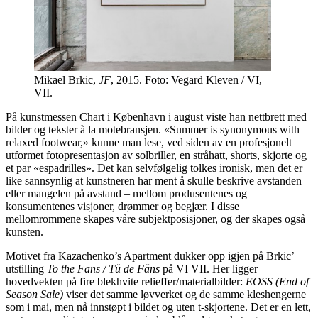
Mikael Brkic,
JF
, 2015. Foto: Vegard Kleven / VI,
VII.
På kunstmessen Chart i København i august viste han nettbrett med
bilder og tekster à la motebransjen. «Summer is synonymous with
relaxed footwear,» kunne man lese, ved siden av en profesjonelt
utformet fotopresentasjon av solbriller, en stråhatt, shorts, skjorte og
et par «espadrilles». Det kan selvfølgelig tolkes ironisk, men det er
like sannsynlig at kunstneren har ment å skulle beskrive avstanden –
eller mangelen på avstand – mellom produsentenes og
konsumentenes visjoner, drømmer og begjær. I disse
mellomrommene skapes våre subjektposisjoner, og der skapes også
kunsten.
Motivet fra Kazachenko’s Apartment dukker opp igjen på Brkic’
utstilling
To the Fans / Tü de Fäns
på VI VII. Her ligger
hovedvekten på fire blekhvite relieffer/materialbilder:
EOSS (End of
Season Sale)
viser det samme løvverket og de samme kleshengerne
som i mai, men nå innstøpt i bildet og uten t-skjortene. Det er en lett,