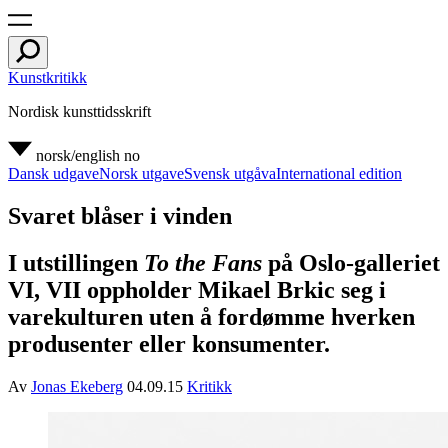
Kunstkritikk
Nordisk kunsttidsskrift
norsk/english
no
Dansk udgave
Norsk utgave
Svensk utgåva
International edition
Svaret blåser i vinden
I utstillingen
To the Fans
på Oslo-galleriet
VI, VII oppholder Mikael Brkic seg i
varekulturen uten å fordømme hverken
produsenter eller konsumenter.
Av
Jonas Ekeberg
04.09.15
Kritikk