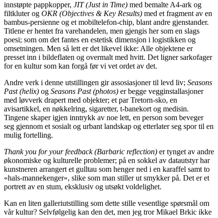
innstøpte pappkopper,
JIT (Just in Time)
med bemalte A4-ark og
filtkluter og
OKR (Objectives & Key Results)
med et fragment av en
bambus-persienne og et mobiltelefon-chip, blant andre gjenstander.
Titlene er hentet fra varehandelen, men gjengis her som en slags
poesi; som om det fantes en estetisk dimensjon i logistikken og
omsetningen. Men så lett er det likevel ikke: Alle objektene er
presset inn i bildeflaten og overmalt med hvitt. Det ligner sarkofager
for en kultur som kan forgå før vi vet ordet av det.
Andre verk i denne utstillingen gir assosiasjoner til levd liv;
Seasons
Past (helix)
og
Seasons Past (photos)
er begge vegginstallasjoner
med løvverk drapert med objekter; et par Tretorn-sko, en
avisartikkel, en nøkkelring, sigaretter, t-banekort og medisin.
Tingene skaper igjen inntrykk av noe lett, en person som beveger
seg gjennom et sosialt og urbant landskap og etterlater seg spor til en
mulig fortelling.
Thank you for your feedback (Barbaric reflection)
er tynget av andre
økonomiske og kulturelle problemer; på en sokkel av datautstyr har
kunstneren arrangert et gulltau som henger ned i en karaffel samt to
«hals-mannekenger», slike som man stiller ut smykker på. Det er et
portrett av en stum, eksklusiv og utsøkt voldelighet.
Kan en liten galleriutstilling som dette stille vesentlige spørsmål om
vår kultur? Selvfølgelig kan den det, men jeg tror Mikael Brkic ikke