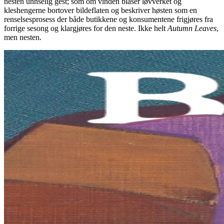
nesten unnselig gest; som om vinden blåser løvverket og
kleshengerne bortover bildeflaten og beskriver høsten som en
renselsesprosess der både butikkene og konsumentene frigjøres fra
forrige sesong og klargjøres for den neste. Ikke helt
Autumn Leaves
,
men nesten.