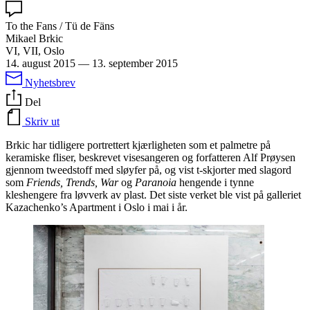
To the Fans / Tü de Fäns
Mikael Brkic
VI, VII, Oslo
14. august 2015
—
13. september 2015
Nyhetsbrev
Del
Skriv ut
Brkic har tidligere portrettert kjærligheten som et palmetre på
keramiske fliser, beskrevet visesangeren og forfatteren Alf Prøysen
gjennom tweedstoff med sløyfer på, og vist t-skjorter med slagord
som
Friends, Trends, War
og
Paranoia
hengende i tynne
kleshengere fra løvverk av plast. Det siste verket ble vist på galleriet
Kazachenko’s Apartment i Oslo i mai i år.