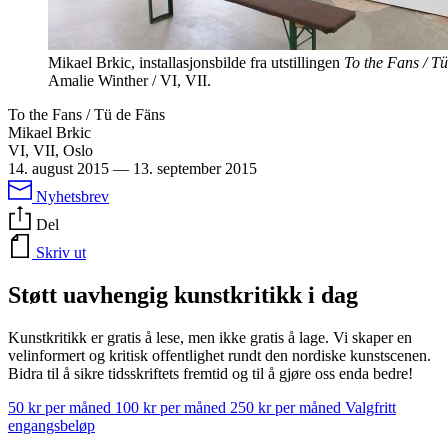
Mikael Brkic, installasjonsbilde fra utstillingen
To the Fans / T
Amalie Winther / VI, VII.
To the Fans / Tü de Fäns
Mikael Brkic
VI, VII, Oslo
14. august 2015
—
13. september 2015
Nyhetsbrev
Del
Skriv ut
Støtt uavhengig kunstkritikk i dag
Kunstkritikk er gratis å lese, men ikke gratis å lage. Vi skaper en
velinformert og kritisk offentlighet rundt den nordiske kunstscenen.
Bidra til å sikre tidsskriftets fremtid og til å gjøre oss enda bedre!
50 kr per måned
100 kr per måned
250 kr per måned
Valgfritt
engangsbeløp