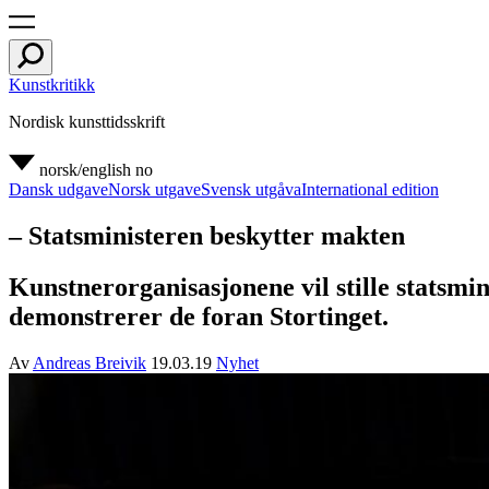
Kunstkritikk
Nordisk kunsttidsskrift
norsk/english
no
Dansk udgave
Norsk utgave
Svensk utgåva
International edition
– Statsministeren beskytter makten
Kunstnerorganisasjonene vil stille statsmi
demonstrerer de foran Stortinget.
Av
Andreas Breivik
19.03.19
Nyhet