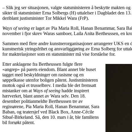
– Slik jeg ser situasjonen, valgte statsministeren å beskytte makten o
sikter til statsminister Erna Solbergs (H) uttalelser i Dagbladet den 13.
deriblant justisminister Tor Mikkel Wara (FrP).
Ways of seeing
er laget av Pia Maria Roll, Hanan Benammar, Sara Bab
november i fjor skrev Waras samboer, Laila Anita Bertheussen, en kro
Sammen med flere andre kunstnerorganisasjoner arrangerer UKS en dem
kunstnerisk ytringsfrihet og ansvarliggjøring av Erna Solberg for utt
for maktrelasjoner som en statsminister må vise forståelse for.
Etter anklagene fra Bertheussen fulgte flere
«angrep» på parets eiendom. Blant annet ble huset
tagget med beskyldninger om rasisme og en
søppelkasse utenfor boligen påtent. Justisministeren
mottok også et trusselbrev. I media ble det fremsatt
mistanker om at
Ways of seeing
hadde inspirert
hærverket, blant annet av Wara selv. Den 18.
desember politianmeldte Bertheussen tre av
regissørene, Pia Maria Roll, Hanan Benammar, Sara
Baban, og teatersjef ved Black Box, Anne-Cécile
Sibué-Birkeland. Så, den 10. mars i år, ble familiens
bil forsøkt påtent.