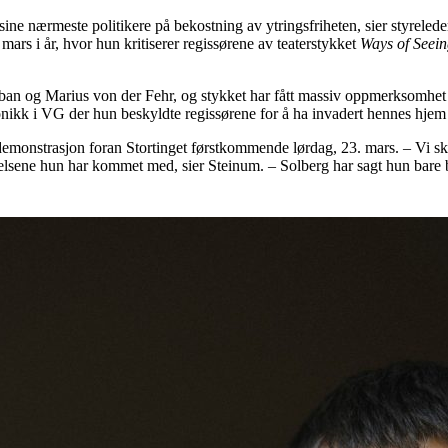
g sine nærmeste politikere på bekostning av ytringsfriheten, sier styre
 mars i år, hvor hun kritiserer regissørene av teaterstykket
Ways of Seei
an og Marius von der Fehr, og stykket har fått massiv oppmerksomhet i 
nikk i VG der hun beskyldte regissørene for å ha invadert hennes hjem 
onstrasjon foran Stortinget førstkommende lørdag, 23. mars. – Vi ska
alelsene hun har kommet med, sier Steinum. – Solberg har sagt hun bare 