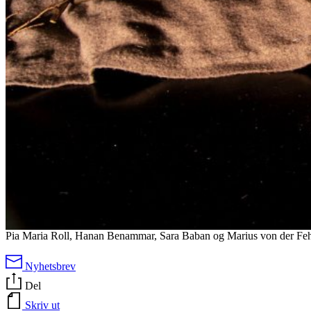
Pia Maria Roll, Hanan Benammar, Sara Baban og Marius von der Fe
Nyhetsbrev
Del
Skriv ut