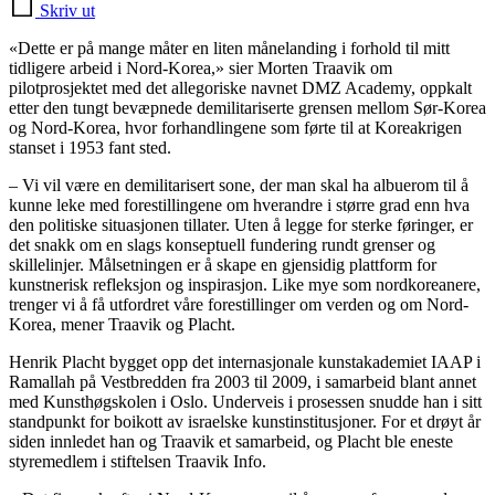
Skriv ut
«Dette er på mange måter en liten månelanding i forhold til mitt
tidligere arbeid i Nord-Korea,» sier Morten Traavik om
pilotprosjektet med det allegoriske navnet DMZ Academy, oppkalt
etter den tungt bevæpnede demilitariserte grensen mellom Sør-Korea
og Nord-Korea, hvor forhandlingene som førte til at Koreakrigen
stanset i 1953 fant sted.
– Vi vil være en demilitarisert sone, der man skal ha albuerom til å
kunne leke med forestillingene om hverandre i større grad enn hva
den politiske situasjonen tillater. Uten å legge for sterke føringer, er
det snakk om en slags konseptuell fundering rundt grenser og
skillelinjer. Målsetningen er å skape en gjensidig plattform for
kunstnerisk refleksjon og inspirasjon. Like mye som nordkoreanere,
trenger vi å få utfordret våre forestillinger om verden og om Nord-
Korea, mener Traavik og Placht.
Henrik Placht bygget opp det internasjonale kunstakademiet IAAP i
Ramallah på Vestbredden fra 2003 til 2009, i samarbeid blant annet
med Kunsthøgskolen i Oslo. Underveis i prosessen snudde han i sitt
standpunkt for boikott av israelske kunstinstitusjoner. For et drøyt år
siden innledet han og Traavik et samarbeid, og Placht ble eneste
styremedlem i stiftelsen Traavik Info.