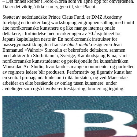
– Det finnes krefter i Nord-Korea som vil åpne opp for omverdenen.
Da er det viktig å ikke snu ryggen til, sier Placht.
Støttet av nederlandske Prince Claus Fund, er DMZ Academy
foreløpig en to uker lang workshop og en gruppeutstilling med inntil
åtte nordkoreanske kunstnere og like mange internasjonale
deltakere, i forbindelse med markeringen av 70-årsjubileet for
Japans kapitulasjon neste år. En nordkoreansk instruktør for
massegymnastikk og den franske
black metal
-designeren Jean
Emmanuel «Valnoir» Simoulin er bekreftede deltakere, sammen
med aktører fra Storbritannia, Sverige, Kambodsja og Kina, samt
nordkoreanske kunststudenter og profesjonelle fra kunstfabrikken
Mansudae Art Studio, hvor landets mange monumenter og portretter
av regimets ledere blir produsert. Performativ og figurativ kunst har
en sentral propagandafunksjon i diktaturstaten, og ved Mansudae
arbeider en elite bestående av omlag tusen kunstnere, under
avdelinger som også involverer treskjæring, broderi og tegning.