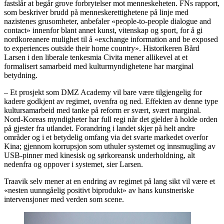
fastslår at begår grove forbrytelser mot menneskeheten. FNs rapport,
som beskriver brudd på menneskerettighetene på linje med
nazistenes grusomheter, anbefaler «people-to-people dialogue and
contact» innenfor blant annet kunst, vitenskap og sport, for å gi
nordkoreanere mulighet til å «exchange information and be exposed
to experiences outside their home country». Historikeren Bård
Larsen i den liberale tenkesmia Civita mener allikevel at et
formalisert samarbeid med kulturmyndighetene har marginal
betydning.
­– Et prosjekt som DMZ Academy vil bare være tilgjengelig for
kadere godkjent av regimet, ovenfra og ned. Effekten av denne type
kultursamarbeid med tanke på reform er svært, svært marginal.
Nord-Koreas myndigheter har full regi når det gjelder å holde orden
på gjester fra utlandet. Forandring i landet skjer på helt andre
områder og i et betydelig omfang via det svarte markedet overfor
Kina; gjennom korrupsjon som uthuler systemet og innsmugling av
USB-pinner med kinesisk og sørkoreansk underholdning, alt
nedenfra og oppover i systemet, sier Larsen.
Traavik selv mener at en endring av regimet på lang sikt vil være et
«nesten uunngåelig positivt biprodukt» av hans kunstneriske
intervensjoner med verden som scene.