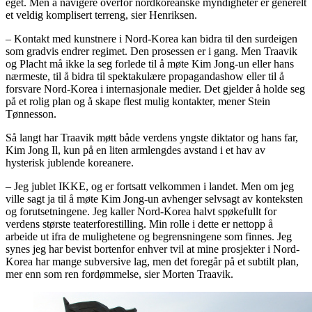
eget. Men å navigere overfor nordkoreanske myndigheter er generelt
et veldig komplisert terreng, sier Henriksen.
– Kontakt med kunstnere i Nord-Korea kan bidra til den surdeigen
som gradvis endrer regimet. Den prosessen er i gang. Men Traavik
og Placht må ikke la seg forlede til å møte Kim Jong-un eller hans
nærmeste, til å bidra til spektakulære propagandashow eller til å
forsvare Nord-Korea i internasjonale medier. Det gjelder å holde seg
på et rolig plan og å skape flest mulig kontakter, mener Stein
Tønnesson.
Så langt har Traavik møtt både verdens yngste diktator og hans far,
Kim Jong Il, kun på en liten armlengdes avstand i et hav av
hysterisk jublende koreanere.
– Jeg jublet IKKE, og er fortsatt velkommen i landet. Men om jeg
ville sagt ja til å møte Kim Jong-un avhenger selvsagt av konteksten
og forutsetningene. Jeg kaller Nord-Korea halvt spøkefullt for
verdens største teaterforestilling. Min rolle i dette er nettopp å
arbeide ut ifra de mulighetene og begrensningene som finnes. Jeg
synes jeg har bevist bortenfor enhver tvil at mine prosjekter i Nord-
Korea har mange subversive lag, men det foregår på et subtilt plan,
mer enn som ren fordømmelse, sier Morten Traavik.