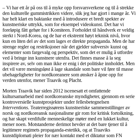
– Vi har ett år på oss til å myke opp forsvarsverkene og til å strekke
den kulturelle gummistrikken videre, slik jeg har gjort i mange år. Vi
har helt klart en baktanke med å introdusere et bredt spekter av
kunstneriske uttrykk, som for eksempel videokunst. Det har vi
foreløpig fått gehør for i Komiteen. Forholdet til håndverk er veldig
sterkt i Nord-Korea, og de har et ekstremt høyt teknisk nivå, hvor
kun en liten del av det som lages er direkte propaganda. Men de har
strenge regler og restriksjoner når det gjelder subversiv kunst og
elementer som fargevalg og perspektiv, som det er mulig å utfordre
ved å bringe inn kunstnere utenfra. Det finnes masse å la seg
inspirere av, selv om man ikke er enig i det politiske innholdet. Men
det vil være meningsløst å lage skandale som bare vil føre til masse
ubehageligheter for nordkoreanere som ønsker å åpne opp for
verden utenfor, mener Traavik og Placht.
Morten Traavik har siden 2012 iscenesatt et omfattende
kultursamarbeid med nordkoreanske myndigheter, gjennom en serie
kontroversielle kunstprosjekter under fellesbetegnelsen
Interventions
. Teaterregissørens kunstneriske sammenstillinger av
norsk og nordkoreansk nasjonalisme gir rom for kritisk fortolkning,
og har skapt verdifulle menneskelige møter med en lukket kultur,
mener noen. Motstanderne derimot hevder at det bare tjener til å
legitimere regimets propaganda-estetikk, og at Traaviks
kunstdiplomati pleier for nær kontakt med et diktatur som FN