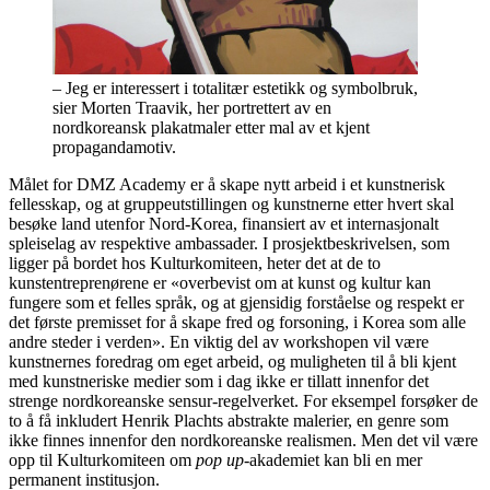
– Jeg er interessert i totalitær estetikk og symbolbruk,
sier Morten Traavik, her portrettert av en
nordkoreansk plakatmaler etter mal av et kjent
propagandamotiv.
Målet for DMZ Academy er å skape nytt arbeid i et kunstnerisk
fellesskap, og at gruppeutstillingen og kunstnerne etter hvert skal
besøke land utenfor Nord-Korea, finansiert av et internasjonalt
spleiselag av respektive ambassader. I prosjektbeskrivelsen, som
ligger på bordet hos Kulturkomiteen, heter det at de to
kunstentreprenørene er «overbevist om at kunst og kultur kan
fungere som et felles språk, og at gjensidig forståelse og respekt er
det første premisset for å skape fred og forsoning, i Korea som alle
andre steder i verden». En viktig del av workshopen vil være
kunstnernes foredrag om eget arbeid, og muligheten til å bli kjent
med kunstneriske medier som i dag ikke er tillatt innenfor det
strenge nordkoreanske sensur-regelverket. For eksempel forsøker de
to å få inkludert Henrik Plachts abstrakte malerier, en genre som
ikke finnes innenfor den nordkoreanske realismen. Men det vil være
opp til Kulturkomiteen om
pop up
-akademiet kan bli en mer
permanent institusjon.