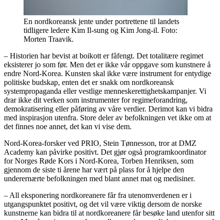
En nordkoreansk jente under portrettene til landets
tidligere ledere Kim Il-sung og Kim Jong-il. Foto:
Morten Traavik.
– Historien har bevist at boikott er fåfengt. Det totalitære regimet
eksisterer jo som før. Men det er ikke vår oppgave som kunstnere å
endre Nord-Korea. Kunsten skal ikke være instrument for entydige
politiske budskap, enten det er snakk om nordkoreansk
systempropaganda eller vestlige menneskerettighetskampanjer. Vi
drar ikke dit verken som instrumenter for regimeforandring,
demokratisering eller påføring av våre verdier. Derimot kan vi bidra
med inspirasjon utenfra. Store deler av befolkningen vet ikke om at
det finnes noe annet, det kan vi vise dem.
Nord-Korea-forsker ved PRIO, Stein Tønnesson, tror at DMZ
Academy kan påvirke positivt. Det gjør også programkoordinator
for Norges Røde Kors i Nord-Korea, Torben Henriksen, som
gjennom de siste ti årene har vært på plass for å hjelpe den
underernærte befolkningen med blant annet mat og medisiner.
– All eksponering nordkoreanere får fra utenomverdenen er i
utgangspunktet positivt, og det vil være viktig dersom de norske
kunstnerne kan bidra til at nordkoreanere får besøke land utenfor sitt