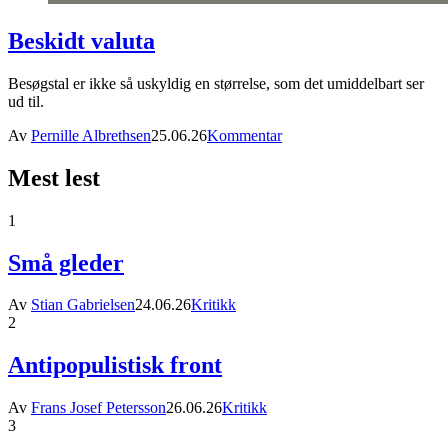
Beskidt valuta
Besøgstal er ikke så uskyldig en størrelse, som det umiddelbart ser
ud til.
Av
Pernille Albrethsen
25.06.26
Kommentar
Mest lest
1
Små gleder
Av
Stian Gabrielsen
24.06.26
Kritikk
2
Antipopulistisk front
Av
Frans Josef Petersson
26.06.26
Kritikk
3