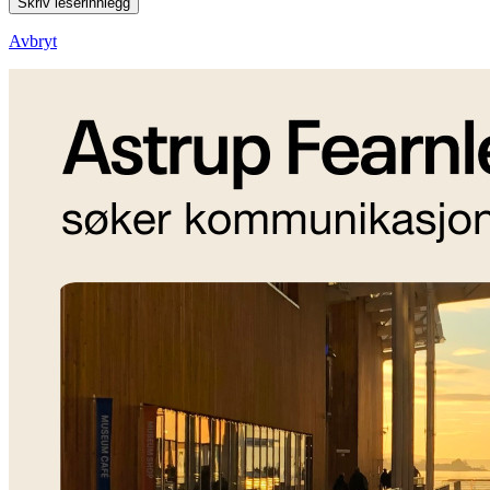
Skriv leserinnlegg
Avbryt