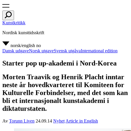
Kunstkritikk
Nordisk kunsttidsskrift
norsk/english
no
Dansk udgave
Norsk utgave
Svensk utgåva
International edition
Starter pop up-akademi i Nord-Korea
Morten Traavik og Henrik Placht inntar
neste år hovedkvarteret til Komiteen for
Kulturelle Forbindelser, med det som kan
bli et internasjonalt kunstakademi i
diktaturstaten.
Av
Torunn Liven
24.09.14
Nyhet
Article in English