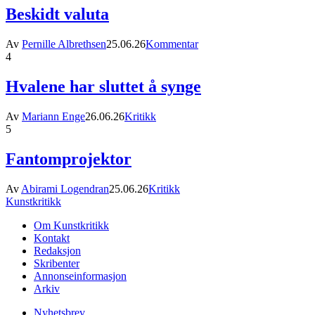
Beskidt valuta
Av
Pernille Albrethsen
25.06.26
Kommentar
4
Hvalene har sluttet å synge
Av
Mariann Enge
26.06.26
Kritikk
5
Fantomprojektor
Av
Abirami Logendran
25.06.26
Kritikk
Kunstkritikk
Om Kunstkritikk
Kontakt
Redaksjon
Skribenter
Annonseinformasjon
Arkiv
Nyhetsbrev